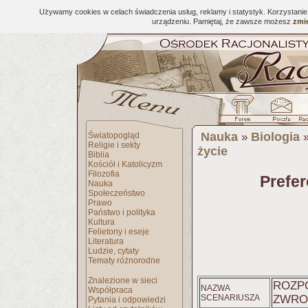
Używamy cookies w celach świadczenia usług, reklamy i statystyk. Korzystani
urządzeniu. Pamiętaj, że zawsze możesz
zmie
Nauka
Biologia
Światopogląd
»
Religie i sekty
życie
Biblia
Kościół i Katolicyzm
Filozofia
Prefer
Nauka
Społeczeństwo
Prawo
Państwo i polityka
Kultura
Felietony i eseje
Literatura
Ludzie, cytaty
Tematy różnorodne
Znalezione w sieci
ROZP
NAZWA
Współpraca
SCENARIUSZA
ZWRO
Pytania i odpowiedzi