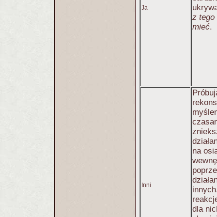
ukrywa
Ja
z teg
mieć
.
Próbuj
rekons
myślen
czasa
znieks
działa
na osi
wewnęt
poprze
działa
Inni
innych
reakcj
dla ni