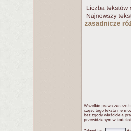
Liczba tekstów 
Najnowszy tekst
zasadnicze ró
Wszelkie prawa zastrzeżo
część tego tekstu nie m
bez zgody właściciela pr
przewidzianym w kodeksi
Zaloguj jako
:
Ha