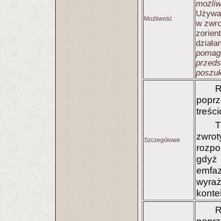
możliw
Używa
Możliwość
w zwro
zorien
działan
pomag
przeds
poszuk
R
poprz
treśc
T
zwrot
Szczegółowe
rozpo
gdy
emf
wyraż
konte
R