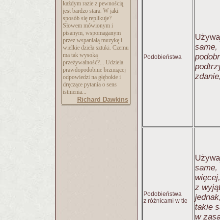
każdym razie z pewnością
jest bardzo stara. W jaki
sposób się replikuje?
Słowem mówionym i
pisanym, wspomaganym
Używa
przez wspaniałą muzykę i
same, 
wielkie dzieła sztuki. Czemu
ma tak wysoką
podobn
Podobieństwa
przeżywalność?... Udziela
podtrz
prawdopodobnie brzmiącej
zdanie,
odpowiedzi na głębokie i
dręczące pytania o sens
istnienia...
Richard Dawkins
Używa
same, a
więcej,
z wyją
Podobieństwa
jednak;
z różnicami w tle
takie 
w zasa