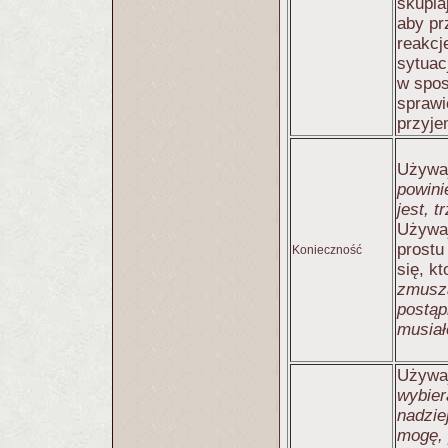
skupia
aby pr
reakcj
sytuac
w spos
sprawi
przyje
Używa
powin
jest, t
Używa
prostu
Konieczność
się, k
zmusza
postąp
musia
Używa
wybie
nadzie
mogę, p