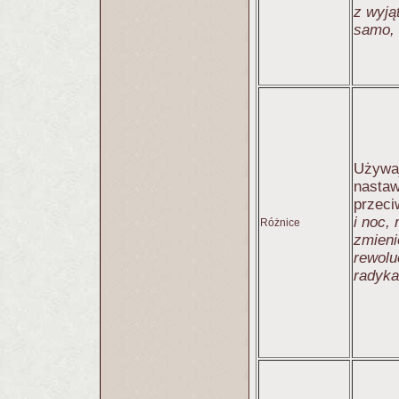
z wyją
samo, 
Używaj
nastaw
przeci
i noc,
Różnice
zmieni
rewolu
radyka