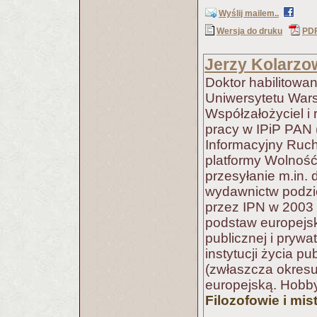
Wyślij mailem..
Wersja do druku
PD
Jerzy Kolarzo
Doktor habilitowa
Uniwersytetu Wars
Współzałożyciel i 
pracy w IPiP PAN 
Informacyjny Ruch
platformy Wolność
przesyłanie m.in.
wydawnictw podzi
przez IPN w 2003 r
podstaw europejski
publicznej i prywa
instytucji życia p
(zwłaszcza okresu r
europejską. Hobby
Filozofowie i mis