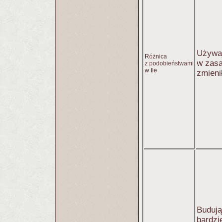
Używaj
Różnica
w zasa
z podobieństwami
w tle
zmieni
Buduj
bardzie