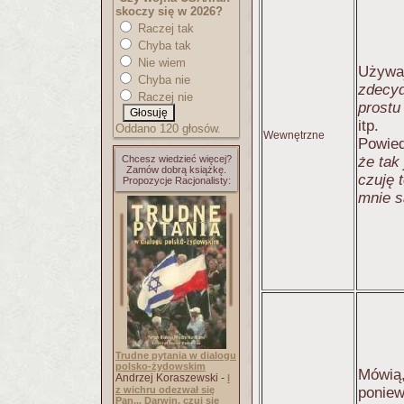
skoczy się w 2026?
Raczej tak
Chyba tak
Nie wiem
Używa
Chyba nie
zdecy
Raczej nie
prostu
itp.
Oddano 120 głosów.
Wewnętrzne
Powie
Chcesz wiedzieć więcej?
że tak
Zamów dobrą książkę.
czuję 
Propozycje Racjonalisty:
mnie s
Trudne pytania w dialogu
polsko-żydowskim
Mówią,
Andrzej Koraszewski -
I
z wichru odezwał się
poniew
Pan... Darwin, czuj się