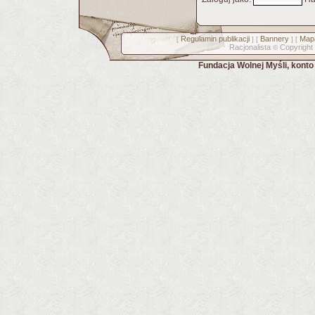
Regulamin publikacji
Bannery
Mapa
[
] [
] [
Racjonalista
Copyright
©
Fundacja Wolnej Myśli, kont