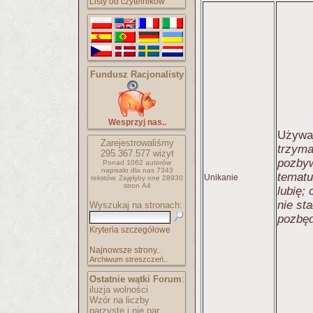
Listy od czytelników
Fundusz Racjonalisty
Wesprzyj nas..
Używa
Zarejestrowaliśmy
trzyma
295.367.577
wizyt
pozbyw
Ponad 1062 autorów
napisało
dla nas 7343
tematu
Unikanie
tekstów.
Zajęłyby one 28930
stron A4
lubię;
nie sta
Wyszukaj na stronach:
pozbęd
Kryteria szczegółowe
Najnowsze strony..
Archiwum streszczeń..
Ostatnie wątki Forum
:
iluzja wolności
Wzór na liczby
parzyste i nie par..