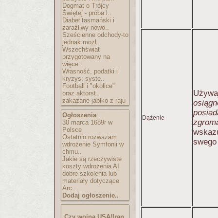
Dogmat o Trójcy
Świętej - próba l..
Diabeł tasmański i
zaraźliwy nowo..
Sześcienne odchody-to
jednak możl..
Wszechświat
przygotowany na
więce..
Własność, podatki i
kryzys: syste..
Football i "okolice"
Używa
oraz aktorst..
zakazane jabłko z raju
osiągn
posiad
Ogłoszenia
:
Dążenie
zgrom
30 marca 1689r w
Polsce
wskazu
Ostatnio rozważam
swego 
wdrożenie Symfonii w
chmu..
Jakie są rzeczywiste
koszty wdrożenia AI
dobre szkolenia lub
materiały dotyczące
Arc..
Dodaj ogłoszenie..
Czy wojna USA/Iran