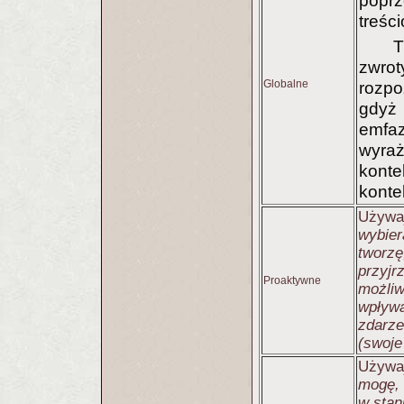
poprz
treśc
T
zwrot
Globalne
rozpo
gdy
emf
wyraż
konte
konte
Używaj
wybier
tworzę
przyjr
Proaktywne
możli
wpływ
zdarze
(swoje
Używa
mogę, 
w stan