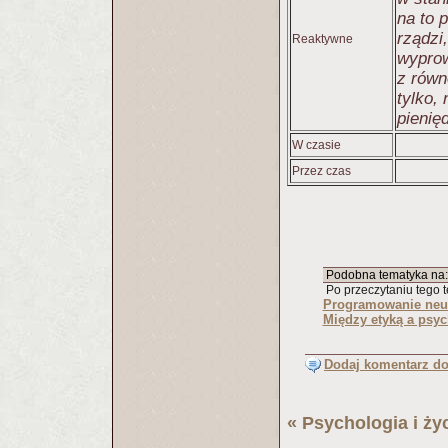
na to 
rządzi
Reaktywne
wypro
z równ
tylko,
pienię
W czasie
Przez czas
Podobna tematyka na
Po przeczytaniu tego te
Programowanie neuro
Między etyką a psy
Dodaj komentarz do 
«
Psychologia i ży