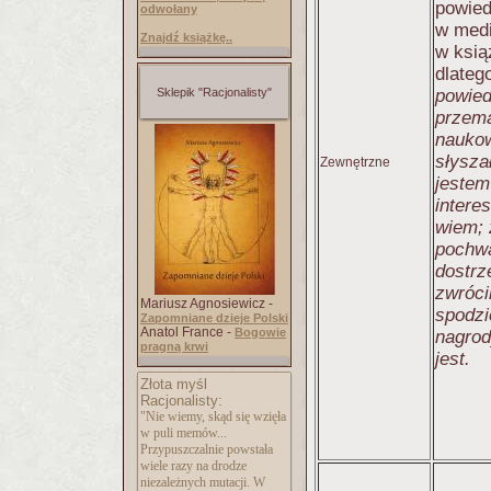
powied
odwołany
w medi
Znajdź książkę..
w ksią
dlateg
Sklepik "Racjonalisty"
powied
przema
naukow
słysza
Zewnętrzne
jestem
interes
wiem; 
pochwa
dostrz
zwróci
Mariusz Agnosiewicz -
spodz
Zapomniane dzieje Polski
Anatol France -
Bogowie
nagrod
pragną krwi
jest.
Złota myśl
Racjonalisty:
"Nie wiemy, skąd się wzięła
w puli memów...
Przypuszczalnie powstała
wiele razy na drodze
niezależnych mutacji. W