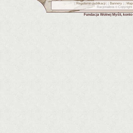
Regulamin publikacji
Bannery
Mapa
[
] [
] [
Racjonalista
Copyright
©
Fundacja Wolnej Myśli, kont