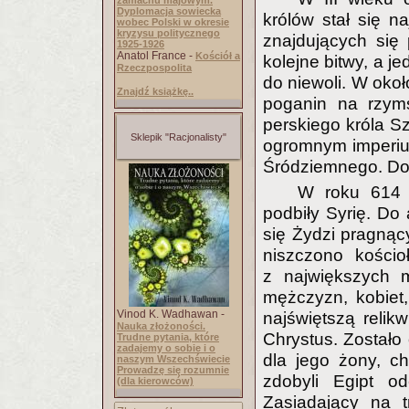
zamachu majowym.
Dyplomacja sowiecka
królów stał się n
wobec Polski w okresie
kryzysu politycznego
znajdujących się
1925-1926
Anatol France -
Kościół a
kolejne bitwy, a j
Rzeczpospolita
do niewoli. W około
Znajdź książkę..
poganin na rzyms
perskiego króla Sz
Sklepik "Racjonalisty"
ogromnym imperium
Śródziemnego. Do
W roku 614 
podbiły Syrię. Do 
się Żydzi pragnąc
niszczono kościo
z największych m
mężczyzn, kobiet,
Vinod K. Wadhawan -
najświętszą reli
Nauka złożoności.
Chrystus. Zostało
Trudne pytania, które
zadajemy o sobie i o
dla jego żony, ch
naszym Wszechświecie
Prowadzę się rozumnie
zdobyli Egipt o
(dla kierowców)
Zasiadający na t