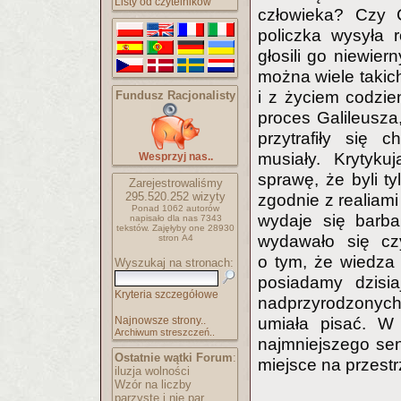
Listy od czytelników
człowieka? Czy 
policzka wysyła 
głosili go niewier
można wiele takich
i z życiem codzie
Fundusz Racjonalisty
proces Galileusza,
przytrafiły się ch
musiały. Krytyk
Wesprzyj nas..
sprawę, że byli ty
Zarejestrowaliśmy
295.520.252
wizyty
zgodnie z realiam
Ponad 1062 autorów
wydaje się barba
napisało
dla nas 7343
tekstów.
Zajęłyby one 28930
wydawało się cz
stron A4
o tym, że wiedza 
Wyszukaj na stronach:
posiadamy dzisia
Kryteria szczegółowe
nadprzyrodzonych
Najnowsze strony..
umiała pisać. W 
Archiwum streszczeń..
najmniejszego sen
Ostatnie wątki Forum
:
miejsce na przestr
iluzja wolności
Wzór na liczby
parzyste i nie par..