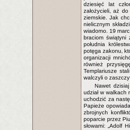
dziesięć lat czł
założycieli, aż d
ziemskie. Jak chc
nielicznym składz
wiadomo. 19 marca
braciom świątyni
południa królest
potęga zakonu, któ
organizacji mnich
również przysięg
Templariusze stal
walczyli o zaszczy
Nawet dzisiaj
udział w walkach
uchodzić za nast
Papieże opowiadali
zbrojnych konfli
poparcie przez Piu
słowami: „Adolf H