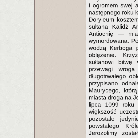
i ogromem swej a
następnego roku kr
Doryleum kosztem
sułtana Kalidż 
Antiochię — mias
wymordowana. Po 
wodzą Kerboga p
oblężenie. Krzy
sułtanowi bitwę 
przewagi wroga
długotrwałego ob
przypisano odnal
Maurycego, któr
miasta droga na J
lipca 1099 roku 
większość uczest
pozostało jedyn
powstałego Król
Jerozolimy zost