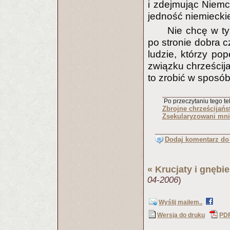
i zdejmując Niemc
jedność niemieckie
Nie chcę w ty
po stronie dobra 
ludzie, którzy pop
związku chrześcija
to zrobić w sposó
Po przeczytaniu tego tek
Zbrojne chrześcijań
Zsekularyzowani mni
Dodaj komentarz do 
«
Krucjaty i gnębie
04-2006
)
Wyślij mailem..
Wersja do druku
PD