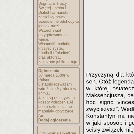
Dogmat o Trójcy
Świętej - próba l..
Diabeł tasmański i
zaraźliwy nowo..
Sześcienne odchody-to
jednak możl..
Wszechświat
przygotowany na
więce..
Własność, podatki i
kryzys: syste..
Football i "okolice"
oraz aktorst..
zakazane jabłko z raju
Ogłoszenia
:
Przyczyną dla któ
30 marca 1689r w
Polsce
sen. Otóż legenda 
Ostatnio rozważam
w której ostatec
wdrożenie Symfonii w
chmu..
Maksencjusza, ces
Jakie są rzeczywiste
hoc signo vince
koszty wdrożenia AI
dobre szkolenia lub
zwyciężysz". Wedłu
materiały dotyczące
Konstantyn na ni
Arc..
Dodaj ogłoszenie..
w jaki sposób i g
ścisły związek mi
Czy wojna USA/Iran