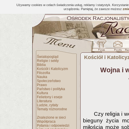
Używamy cookies w celach świadczenia usług, reklamy i statystyk. Korzystani
urządzeniu. Pamiętaj, że zawsze możesz
zmie
Kościół i Katolic
Światopogląd
Religie i sekty
Biblia
Wojna i w
Kościół i Katolicyzm
Filozofia
Nauka
Społeczeństwo
Prawo
Państwo i polityka
Kultura
Felietony i eseje
Literatura
Ludzie, cytaty
Tematy różnorodne
Czy religia i
Znalezione w sieci
bieguny życia m
Współpraca
Pytania i odpowiedzi
miłością może sob