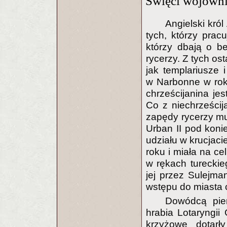
Święci wojown
Angielski król
tych, którzy pracu
którzy dbają o b
rycerzy. Z tych ost
jak templariusze 
w Narbonne w rok
chrześcijanina je
Co z niechrześcij
zapędy rycerzy mus
Urban II pod koni
udziału w krucjaci
roku i miała na ce
w rękach tureckie
jej przez Sulejma
wstępu do miasta 
Dowódcą pie
hrabia Lotaryngii 
krzyżowe dotarł