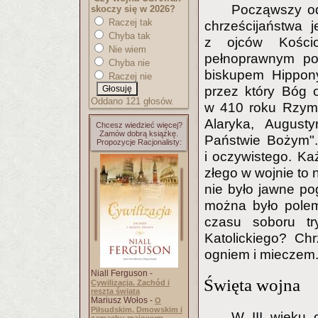
Począwszy od
skoczy się w 2026?
Raczej tak
chrześcijaństwa j
Chyba tak
z ojców Kościo
Nie wiem
pełnoprawnym po
Chyba nie
biskupem Hippony 
Raczej nie
przez który Bóg 
Oddano 121 głosów.
w 410 roku Rzym 
Alaryka, August
Chcesz wiedzieć więcej?
Zamów dobrą książkę.
Państwie Bożym".
Propozycje Racjonalisty:
i oczywistego. K
złego w wojnie to n
nie było jawne po
można było polem
czasu soboru try
Katolickiego? Ch
ogniem i mieczem
Niall Ferguson -
Święta wojna
Cywilizacja. Zachód i
reszta świata
Mariusz Wołos -
O
Piłsudskim, Dmowskim i
W III wieku o