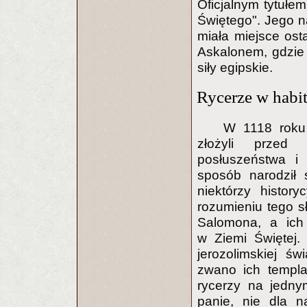
Oficjalnym tytuł
Świętego". Jego n
miała miejsce ost
Askalonem, gdzie 
siły egipskie.
Rycerze w habi
W 1118 roku
złożyli przed 
posłuszeństwa i 
sposób narodził 
niektórzy histor
rozumieniu tego s
Salomona, a ich
w Ziemi Świętej.
jerozolimskiej św
zwano ich templa
rycerzy na jedny
panie, nie dla n