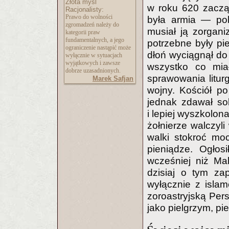
Złota myśl
w roku 620 zaczą
Racjonalisty:
Prawo do wolności
była armia — pob
zgromadzeń należy do
musiał ją zorgan
kategorii praw
fundamentalnych, a jego
potrzebne były pi
ograniczenie nastąpić może
dłoń wyciągnął do 
wyłącznie w sytuacjach
wyjątkowych i zawsze
wszystko co mia
dobrze uzasadnionych.
sprawowania litur
Marek Safjan
wojny. Kościół po
jednak zdawał sob
i lepiej wyszkolon
żołnierze walczyl
walki stokroć mo
pieniądze. Ogłosi
wcześniej niż Ma
dzisiaj o tym za
wyłącznie z islam
zoroastryjską Per
jako pielgrzym, pi