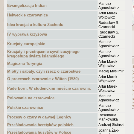
Mariusz
Ewangelizacja Indian
Agnosiewicz
Artur Marek
Helweckie czarownice
Wójtowicz
Radosław S.
Idea krucjat a kultura Zachodu
Czarnecki
Radosław S.
IV wyprawa krzyżowa
Czarnecki
Mariusz
Krucjaty europejskie
Agnosiewicz
Krucjaty i przetrącenie cywilizacyjnego
Mariusz
kręgosłupa świata islamskiego
Agnosiewicz
Artur Marek
Magiczna Turyngia
Wójtowicz
Miotły i sabaty, czyli rzecz o czarostwie
Maciej Myślimir
Artur Marek
h
O procesach czarownic z Witten (1580)
Wójtowicz
Artur Marek
Paderborn. W studenckim mieście czarownic
p
Wójtowicz
r
Mariusz
Polowanie na czarownice
Agnosiewicz
Mariusz
Polskie czarownice
Agnosiewicz
Rosemarie
Procesy o czary w dawnej Legnicy
Mańkowska
Prześladowania heretyków polskich
Andrzej Siciński
Joanna Żak-
Prześladowania husytów w Polsce