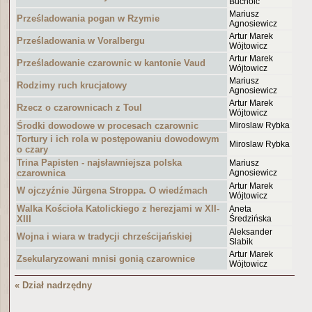
Bucholc
Mariusz
Prześladowania pogan w Rzymie
Agnosiewicz
Artur Marek
Prześladowania w Voralbergu
Wójtowicz
Artur Marek
Prześladowanie czarownic w kantonie Vaud
Wójtowicz
Mariusz
Rodzimy ruch krucjatowy
Agnosiewicz
Artur Marek
Rzecz o czarownicach z Toul
Wójtowicz
Środki dowodowe w procesach czarownic
Miroslaw Rybka
Tortury i ich rola w postępowaniu dowodowym
Miroslaw Rybka
o czary
Trina Papisten - najsławniejsza polska
Mariusz
czarownica
Agnosiewicz
Artur Marek
W ojczyźnie Jürgena Stroppa. O wiedźmach
Wójtowicz
Walka Kościoła Katolickiego z herezjami w XII-
Aneta
XIII
Średzińska
Aleksander
Wojna i wiara w tradycji chrześcijańskiej
Slabik
Artur Marek
Zsekularyzowani mnisi gonią czarownice
Wójtowicz
« Dział nadrzędny