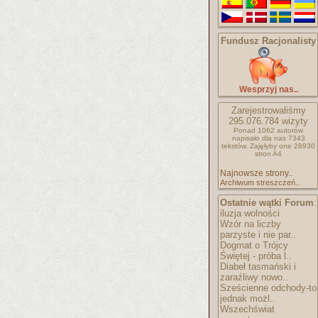
Fundusz Racjonalisty
Wesprzyj nas..
Zarejestrowaliśmy
295.076.784
wizyty
Ponad 1062 autorów
napisało
dla nas 7343
tekstów.
Zajęłyby one 28930
stron A4
Najnowsze strony..
Archiwum streszczeń..
Ostatnie wątki Forum
:
iluzja wolności
Wzór na liczby
parzyste i nie par..
Dogmat o Trójcy
Świętej - próba l..
Diabeł tasmański i
zaraźliwy nowo..
Sześcienne odchody-to
jednak możl..
Wszechświat