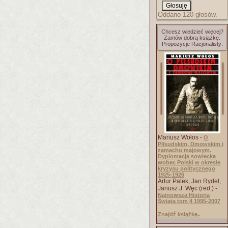
Oddano 120 głosów.
Chcesz wiedzieć więcej?
Zamów dobrą książkę.
Propozycje Racjonalisty:
Mariusz Wołos -
O
Piłsudskim, Dmowskim i
zamachu majowym.
Dyplomacja sowiecka
wobec Polski w okresie
kryzysu politycznego
1925-1926
Artur Patek, Jan Rydel,
Janusz J. Węc (red.) -
Najnowsza Historia
Świata tom 4 1995-2007
Znajdź książkę..