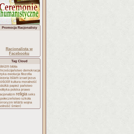
Promocja Racjonalisty
Racjonalista w
Facebooku
Tag Cloud
ateizm
biblia
chrześcijaństwo
demokracja
etyka
ewolucja
filozofia
islam
istoria
izrael
jezus
kościół
kultura
moralność
nauka
papież
państwo
olityka
polska
prawo
religia
acjonalizm
seks
społeczeństwo
szkoła
wiara
terroryzm
wojna
wolność
śmierć