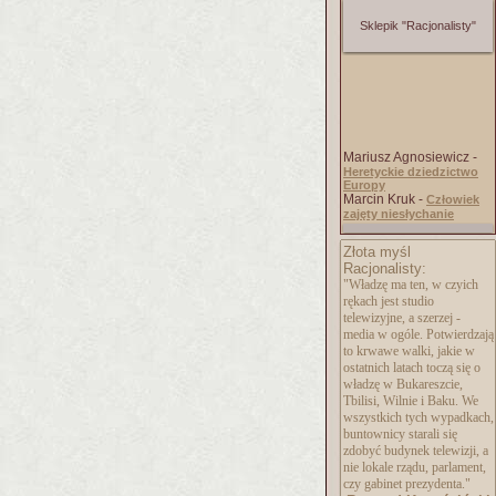
Sklepik "Racjonalisty"
Mariusz Agnosiewicz -
Heretyckie dziedzictwo
Europy
Marcin Kruk -
Człowiek
zajęty niesłychanie
Złota myśl
Racjonalisty:
"Władzę ma ten, w czyich
rękach jest studio
telewizyjne, a szerzej -
media w ogóle. Potwierdzają
to krwawe walki, jakie w
ostatnich latach toczą się o
władzę w Bukareszcie,
Tbilisi, Wilnie i Baku. We
wszystkich tych wypadkach,
buntownicy starali się
zdobyć budynek telewizji, a
nie lokale rządu, parlament,
czy gabinet prezydenta."