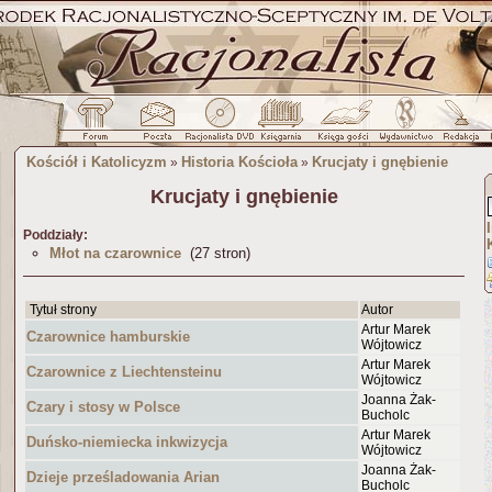
Kościół i Katolicyzm
Historia Kościoła
Krucjaty i gnębienie
»
»
Krucjaty i gnębienie
Poddziały:
Młot na czarownice
(27 stron)
Tytuł strony
Autor
Artur Marek
Czarownice hamburskie
Wójtowicz
Artur Marek
Czarownice z Liechtensteinu
Wójtowicz
Joanna Żak-
Czary i stosy w Polsce
Bucholc
Artur Marek
Duńsko-niemiecka inkwizycja
Wójtowicz
Joanna Żak-
Dzieje prześladowania Arian
Bucholc