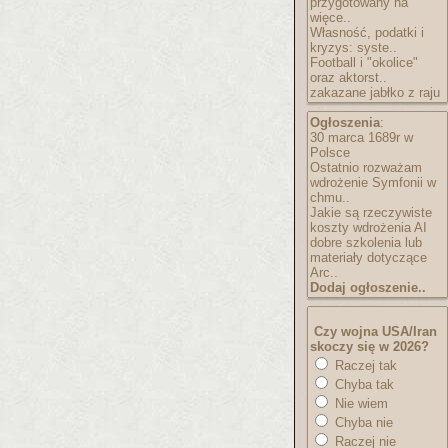
przygotowany na
więce..
Własność, podatki i
kryzys: syste..
Football i "okolice"
oraz aktorst..
zakazane jabłko z raju
Ogłoszenia
:
30 marca 1689r w
Polsce
Ostatnio rozważam
wdrożenie Symfonii w
chmu..
Jakie są rzeczywiste
koszty wdrożenia AI
dobre szkolenia lub
materiały dotyczące
Arc..
Dodaj ogłoszenie..
Czy wojna USA/Iran
skoczy się w 2026?
Raczej tak
Chyba tak
Nie wiem
Chyba nie
Raczej nie