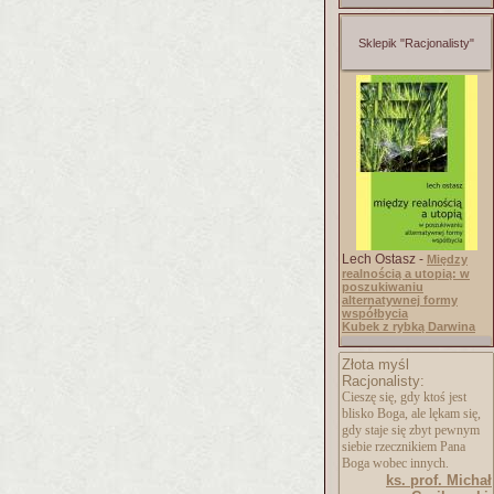
Sklepik "Racjonalisty"
Lech Ostasz -
Między
realnością a utopią: w
poszukiwaniu
alternatywnej formy
współbycia
Kubek z rybką Darwina
Złota myśl
Racjonalisty:
Cieszę się, gdy ktoś jest
blisko Boga, ale lękam się,
gdy staje się zbyt pewnym
siebie rzecznikiem Pana
Boga wobec innych.
ks. prof. Michał