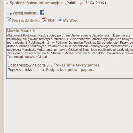
«
Społeczeństwo informacyjne
(Publikacja:
11-04-2006
)
Wyślij mailem..
Wersja do druku
PDF
MS Word
Marcin Matuzik
Absolwent Politologii i Nauk społecznych na Uniwersytecie Jagiellońskim. Dziennikarz
zajmujący się głównie tematyką Internetu i Społeczeństwa Informacyjnego oraz nowymi
technologiami. Publikował m.in. w Polityce, Dzienniku Polskim, Eurostudencie i Przekroj
Autor publikacji naukowych, zajmuje się m.in. dorobkiem kanadyjskiego medioznawcy i
socjologa Marshalla McLuhana i tematyką Globalnej Sieci, jego publikacje ukazały się m
Zeszytach Prasoznawczych i Studiach Medioznawczych. Redaktor Prowadzący działu
Technologie serwisu Global.
Pokaż inne teksty autora
Liczba tekstów na portalu:
3
Podpis bez pióra i papieru
Poprzedni tekst autora: