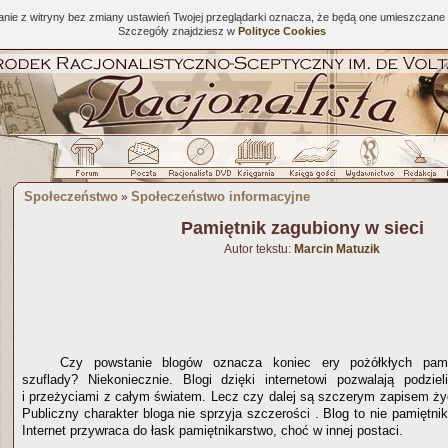
tanie z witryny bez zmiany ustawień Twojej przeglądarki oznacza, że będą one umieszcza
Szczegóły znajdziesz w
Polityce Cookies
Społeczeństwo
Społeczeństwo informacyjne
»
Pamiętnik zagubiony w sieci
Autor tekstu:
Marcin Matuzik
Czy powstanie blogów oznacza koniec ery pożółkłych pami
szuflady? Niekoniecznie. Blogi dzięki internetowi pozwalają podzie
i przeżyciami z całym światem. Lecz czy dalej są szczerym zapisem życ
Publiczny charakter bloga nie sprzyja szczerości . Blog to nie pamiętn
Internet przywraca do łask pamiętnikarstwo, choć w innej postaci.