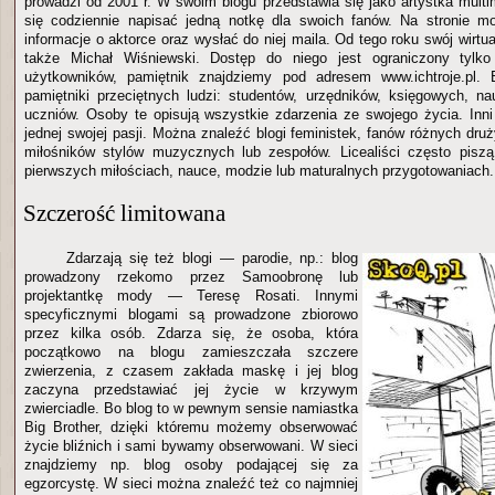
prowadzi od 2001 r. W swoim blogu przedstawia się jako artystka multi
się codziennie napisać jedną notkę dla swoich fanów. Na stronie m
informacje o aktorce oraz wysłać do niej maila. Od tego roku swój wirtu
także Michał Wiśniewski. Dostęp do niego jest ograniczony tylko
użytkowników, pamiętnik znajdziemy pod adresem www.ichtroje.pl. 
pamiętniki przeciętnych ludzi: studentów, urzędników, księgowych, nau
uczniów. Osoby te opisują wszystkie zdarzenia ze swojego życia. Inni 
jednej swojej pasji. Można znaleźć blogi feministek, fanów różnych druży
miłośników stylów muzycznych lub zespołów. Licealiści często pisz
pierwszych miłościach, nauce, modzie lub maturalnych przygotowaniach.
Szczerość limitowana
Zdarzają się też blogi — parodie, np.: blog
prowadzony rzekomo przez Samoobronę lub
projektantkę mody — Teresę Rosati. Innymi
specyficznymi blogami są prowadzone zbiorowo
przez kilka osób. Zdarza się, że osoba, która
początkowo na blogu zamieszczała szczere
zwierzenia, z czasem zakłada maskę i jej blog
zaczyna przedstawiać jej życie w krzywym
zwierciadle. Bo blog to w pewnym sensie namiastka
Big Brother, dzięki któremu możemy obserwować
życie bliźnich i sami bywamy obserwowani. W sieci
znajdziemy np. blog osoby podającej się za
egzorcystę. W sieci można znaleźć też co najmniej