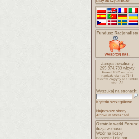
Listy od czytelników
Fundusz Racjonalisty
Wesprzyj nas..
Zarejestrowaliśmy
295.874.783
wizyty
Ponad 1062 autorów
napisało
dla nas 7343
tekstów.
Zajęłyby one 28930
stron A4
Wyszukaj na stronach:
Kryteria szczegółowe
Najnowsze strony..
Archiwum streszczeń..
Ostatnie wątki Forum
:
iluzja wolności
Wzór na liczby
parzyste i nie par..