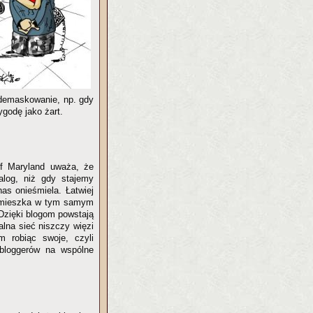
zdemaskowanie, np. gdy
ygodę jako żart.
 of Maryland uważa, że
alog, niż gdy stajemy
as onieśmiela. Łatwiej
b mieszka w tym samym
 Dzięki blogom powstają
alna sieć niszczy więzi
m robiąc swoje, czyli
 bloggerów na wspólne