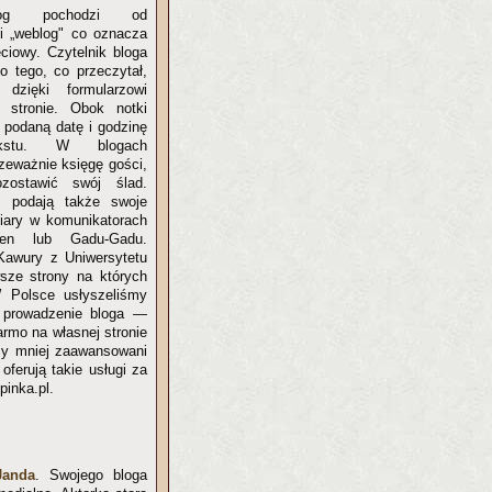
og pochodzi od
ki „weblog" co oznacza
eciowy. Czytelnik bloga
o tego, co przeczytał,
dzięki formularzowi
stronie. Obok notki
 podaną datę i godzinę
ekstu. W blogach
zeważnie księgę gości,
ostawić swój ślad.
y podają także swoje
miary w komunikatorach
len lub Gadu-Gadu.
Kawury z Uniwersytetu
sze strony na których
W Polsce usłyszeliśmy
y prowadzenie bloga —
armo na własnej stronie
śmy mniej zaawansowani
ferują takie usługi za
pinka.pl.
Janda
. Swojego bloga