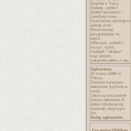
Dogmat o Trójcy
Świętej - próba l..
Diabeł tasmański i
zaraźliwy nowo..
Sześcienne odchody-to
jednak możl..
Wszechświat
przygotowany na
więce..
Własność, podatki i
kryzys: syste..
Football i "okolice"
oraz aktorst..
zakazane jabłko z raju
Ogłoszenia
:
30 marca 1689r w
Polsce
Ostatnio rozważam
wdrożenie Symfonii w
chmu..
Jakie są rzeczywiste
koszty wdrożenia AI
dobre szkolenia lub
materiały dotyczące
Arc..
Dodaj ogłoszenie..
Czy wojna USA/Iran