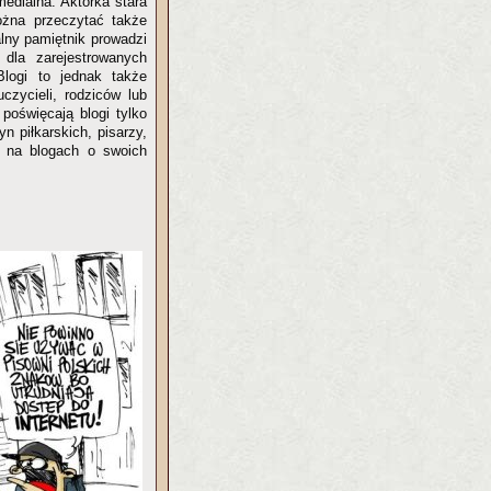
medialna. Aktorka stara
ożna przeczytać także
alny pamiętnik prowadzi
 dla zarejestrowanych
Blogi to jednak także
czycieli, rodziców lub
poświęcają blogi tylko
n piłkarskich, pisarzy,
ą na blogach o swoich