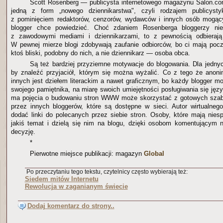
Scott Rosenberg — publicysta internetowego magazynu Salon.com 
jedną z form „nowego dziennikarstwa", czyli rodzajem publicysty
z pominięciem redaktorów, cenzorów, wydawców i innych osób mogąc
blogger chce powiedzieć. Choć zdaniem Rosenberga bloggerzy nie 
z zawodowymi mediami i dziennikarzami, to z pewnością odbierają
W pewnej mierze blogi zdobywają zaufanie odbiorców, bo ci mają poc
ktoś bliski, podobny do nich, a nie dziennikarz — osoba obca.
Są też bardziej przyziemne motywacje do blogowania. Dla jedny
by znaleźć przyjaciół, którym się można wyżalić. Co z tego że anon
innych jest dziełem literackim a nawet graficznym, bo każdy blogger m
swojego pamiętnika, na miarę swoich umiejętności posługiwania się jęz
ma pojęcia o budowaniu stron WWW może skorzystać z gotowych sza
przez innych bloggerów, które są dostępne w sieci. Autor wirtualne
dodać linki do polecanych przez siebie stron. Osoby, które mają nie
jakiś temat i dzielą się nim na blogu, dzięki osobom komentującym n
decyzję.
*
Pierwotne miejsce publikacji: magazyn
Global
Po przeczytaniu tego tekstu, czytelnicy często wybierają też:
Siedem mitów Internetu
Rewolucja w zaganianym świecie
Dodaj komentarz do strony..