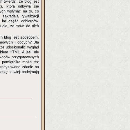
twierdzi, że blog jest
ki, która odbywa się
ych wpłynąć na to, co
zakładają rywalizacji
 im część odbiorców.
zucie, że mówi do nich
ch blog jest sposobem,
imowych i obcych? Dla
oże udoskonalić wygląd
ykiem HTML. A jeśli nie
blonów przygotowanych
go pamiętnika może też
sprecyzowane zdanie na
otkę łatwiej podejmują