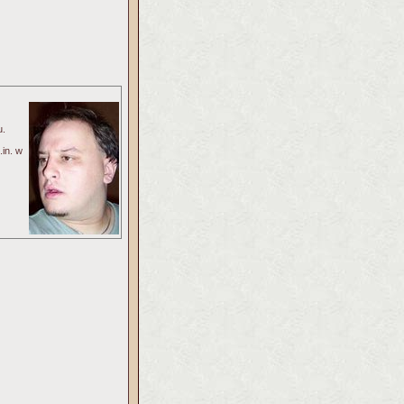
u.
.in. w