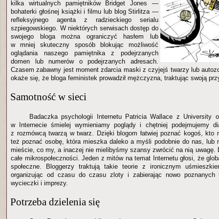
kilka wirtualnych pamiętników Bridget Jones —
bohaterki głośnej książki i filmu lub blog Stirlitza —
refleksyjnego agenta z radzieckiego serialu
szpiegowskiego. W niektórych serwisach dostęp do
swojego bloga można ograniczyć hasłem lub
w mniej skuteczny sposób blokując możliwość
oglądania naszego pamiętnika z podejrzanych
domen lub numerów o podejrzanych adresach.
Czasem zabawny jest moment zdarcia maski z czyjejś twarzy lub auto
okaże się, że bloga feministek prowadził mężczyzna, traktując swoją prz
Samotność w sieci
Badaczka psychologii Internetu Patricia Wallace z University
w Internecie śmielej wymieniamy poglądy i chętniej podejmujemy di
z rozmówcą twarzą w twarz. Dzięki blogom łatwiej poznać kogoś, kto n
też poznać osobę, która mieszka daleko a myśli podobnie do nas, lu
mieście, co my, a inaczej nie mielibyśmy szansy zwrócić na nią uwagę.
całe mikrospołeczności. Jeden z mitów na temat Internetu głosi, że glob
społeczne. Bloggerzy traktują takie teorie z ironicznym uśmieszkie
organizując od czasu do czasu zloty i zabierając nowo poznanych
wycieczki i imprezy.
Potrzeba dzielenia się