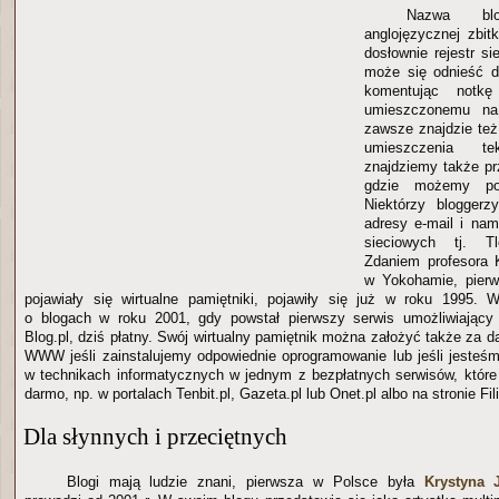
Nazwa bl
anglojęzycznej zbit
dosłownie rejestr si
może się odnieść d
komentując notkę 
umieszczonemu na 
zawsze znajdzie też
umieszczenia t
znajdziemy także pr
gdzie możemy poz
Niektórzy bloggerz
adresy e-mail i na
sieciowych tj. T
Zdaniem profesora 
w Yokohamie, pierw
pojawiały się wirtualne pamiętniki, pojawiły się już w roku 1995. 
o blogach w roku 2001, gdy powstał pierwszy serwis umożliwiając
Blog.pl, dziś płatny. Swój wirtualny pamiętnik można założyć także za d
WWW jeśli zainstalujemy odpowiednie oprogramowanie lub jeśli jeste
w technikach informatycznych w jednym z bezpłatnych serwisów, które o
darmo, np. w portalach Tenbit.pl, Gazeta.pl lub Onet.pl albo na stronie Fili
Dla słynnych i przeciętnych
Blogi mają ludzie znani, pierwsza w Polsce była
Krystyna 