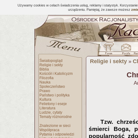
Używamy cookies w celach świadczenia usług, reklamy i statystyk. Korzystani
urządzeniu. Pamiętaj, że zawsze możesz
zmie
Religie i sekty
C
Światopogląd
»
Religie i sekty
Biblia
Chr
Kościół i Katolicyzm
Filozofia
Nauka
A
Społeczeństwo
Prawo
Państwo i polityka
Kultura
Felietony i eseje
Literatura
Ludzie, cytaty
Tematy różnorodne
Tzw. chrześc
Znalezione w sieci
śmierci Boga, 
Współpraca
Pytania i odpowiedzi
popularność zdo