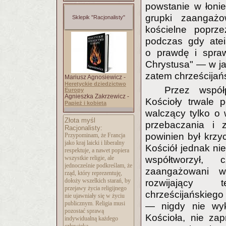
powstanie w łoni
grupki zaangażo
Sklepik "Racjonalisty"
kościelne poprze
podczas gdy ateis
o prawdę i spraw
Chrystusa" — w ja
zatem chrześcijań
Mariusz Agnosiewicz -
Heretyckie dziedzictwo
Przez współ
Europy
Agnieszka Zakrzewicz -
Kościoły trwale 
Papież i kobieta
walczący tylko o 
Złota myśl
przebaczania i z
Racjonalisty:
powinien był krzy
Przypominam, że Francja
jako kraj laicki i liberalny
Kościół jednak nie
respektuje, a nawet popiera
wszystkie religie, ale
współtworzył, 
jednocześnie podkreślam, że
zaangażowani w 
rząd, który reprezentuję,
dołoży wszelkich starań, by
rozwijający t
przejawy życia religijnego
chrześcijańskiego
nie ujawniały się w życiu
publicznym. Religia musi
— nigdy nie wyk
pozostać sprawą
Kościoła, nie zap
indywidualną każdego