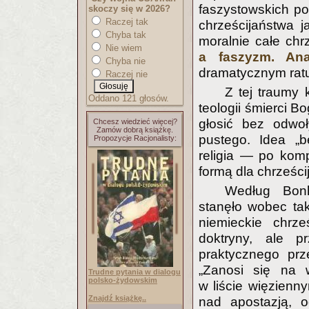
faszystowskich po
skoczy się w 2026?
Raczej tak
chrześcijaństwa j
Chyba tak
moralnie całe ch
Nie wiem
a faszyzm. Ana
Chyba nie
dramatycznym ratu
Raczej nie
Z tej traumy 
Oddano 121 głosów.
teologii śmierci B
głosić bez odwoł
Chcesz wiedzieć więcej?
Zamów dobrą książkę.
pustego. Idea „be
Propozycje Racjonalisty:
religia — po komp
formą dla chrześcij
Według Bonh
stanęło wobec ta
niemieckie chrz
doktryny, ale p
praktycznego prze
„Zanosi się na w
Trudne pytania w dialogu
polsko-żydowskim
w liście więzienny
Znajdź książkę..
nad apostazją, 