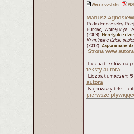
Wersja do druku
PD
Mariusz Agnosiew
Redaktor naczelny Racjo
Fundacji Wolnej Myśli. 
(2009),
Heretyckie dzi
Kryminalne dzieje papi
(2012),
Zapomniane dzi
Strona www autora
Liczba tekstów na po
teksty autora
Liczba tłumaczeń:
5
autora
Najnowszy tekst aut
pierwsze pływając