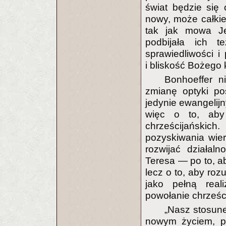
świat będzie się 
nowy, może całkiem
tak jak mowa Jez
podbijała ich 
sprawiedliwości i
i bliskość Bożego 
Bonhoeffer ni
zmianę optyki po
jedynie ewangelij
więc o to, aby 
chrześcijańskich
pozyskiwania wier
rozwijać działal
Teresa — po to, ab
lecz o to, aby roz
jako pełną real
powołanie chrześci
„Nasz stosune
nowym życiem, p