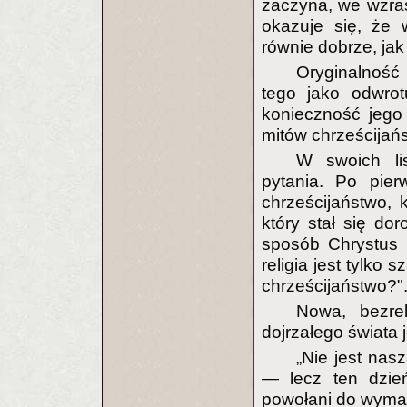
zaczyna, we wzrast
okazuje się, że 
równie dobrze, jak
Oryginalność 
tego jako odwrot
konieczność jego
mitów chrześcijańs
W swoich li
pytania. Po pier
chrześcijaństwo, k
który stał się do
sposób Chrystus 
religia jest tylko s
chrześcijaństwo?"
Nowa, bezrel
dojrzałego świata j
„Nie jest nas
— lecz ten dzień
powołani do wyma