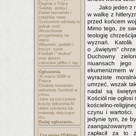
Dogmat o Trójcy
Jako jeden z 
Świętej - próba l..
Diabeł tasmański i
w walkę z hitleryz
zaraźliwy nowo..
przed końcem woj
Sześcienne odchody-to
jednak możl..
Mimo tego, że sw
Wszechświat
teologię chrześci
przygotowany na
więce..
wyznań. Katoli
Własność, podatki i
o „świętym" chrześ
kryzys: syste..
Football i "okolice"
Duchowny zielo
oraz aktorst..
niuansach jego
zakazane jabłko z raju
ekumenizmem w p
Ogłoszenia
:
30 marca 1689r w
wyraziste moraln
Polsce
umrzeć, wszak tak 
Ostatnio rozważam
wdrożenie Symfonii w
nadal są świętym
chmu..
Kościół nie ogłosi
Jakie są rzeczywiste
koszty wdrożenia AI
kościelno-religijn
dobre szkolenia lub
czynu i wartości
materiały dotyczące
Arc..
jedynie tym, że b
Dodaj ogłoszenie..
zaangażowanym w
zapłacił za to ż
Czy wojna USA/Iran