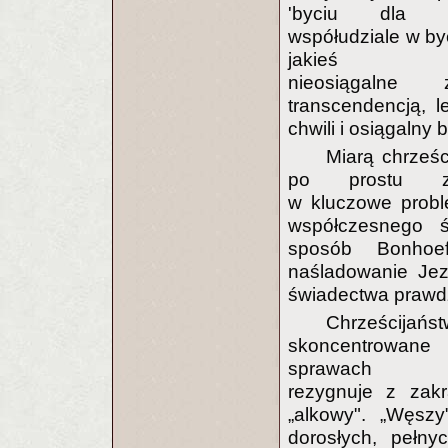
'byciu dla i
współudziale w by
jakieś nie
nieosiągalne
transcendencją, l
chwili i osiągalny bl
Miarą chrześc
po prostu za
w kluczowe prob
współczesnego 
sposób Bonhoef
naśladowanie Je
świadectwa prawd
Chrześcijań
skoncentrowa
sprawach sp
rezygnuje z zak
„alkowy". „Węsz
dorosłych, pełnyc