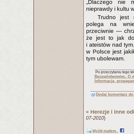
„Dlaczego nie m
nieprawdy i kultu 
Trudno jest 
polega na wnie
przeciwnie — chr
że jest to jak do
i ateistów nad ty
w Polsce jest jaki
tym ubolewam.
Po przeczytaniu tego tek
Bezpaństwowiec. O no
Informacja, propaga
Dodaj komentarz do 
«
Herezje i inne o
07-2010
)
Wyślij mailem..