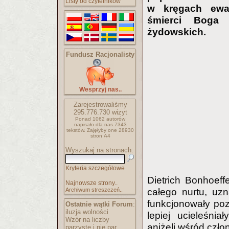
Listy od czytelników
w kręgach ewan
śmierci Boga 
żydowskich.
Fundusz Racjonalisty
Wesprzyj nas..
Zarejestrowaliśmy
295.776.730
wizyt
Ponad 1062 autorów
napisało
dla nas 7343
tekstów.
Zajęłyby one 28930
stron A4
Wyszukaj na stronach:
Kryteria szczegółowe
Dietrich Bonhoeff
Najnowsze strony..
Archiwum streszczeń..
całego nurtu, uzn
funkcjonowały poz
Ostatnie wątki Forum
:
iluzja wolności
lepiej ucieleśni
Wzór na liczby
aniżeli wśród czło
parzyste i nie par..