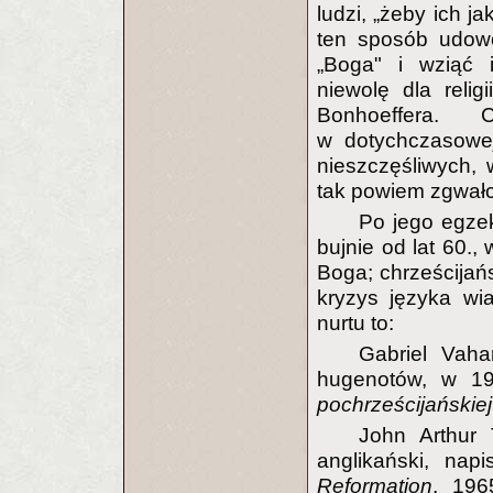
ludzi, „żeby ich j
ten sposób udow
„Boga" i wziąć 
niewolę dla reli
Bonhoeffera. 
w dotychczasowej
nieszczęśliwych, w
tak powiem zgwałc
Po jego egzek
bujnie od lat 60.
Boga; chrześcijańsk
kryzys języka wia
nurtu to:
Gabriel Vaha
hugenotów, w 19
pochrześcijańskiej
John Arthur
anglikański, nap
Reformation
, 19