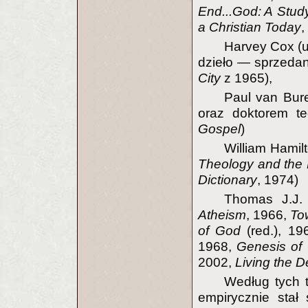
End...God: A Study
a Christian Today
,
Harvey Cox (u
dzieło — sprzeda
City
z 1965),
Paul van Bur
oraz doktorem te
Gospel
)
William Hamil
Theology and the
Dictionary
, 1974)
Thomas J.J. 
Atheism
, 1966,
To
of God
(red.), 19
1968,
Genesis of
2002,
Living the D
Według tych t
empirycznie stał