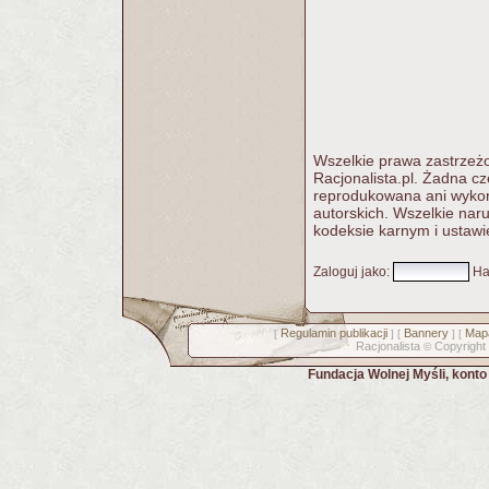
Wszelkie prawa zastrzeżo
Racjonalista.pl. Żadna c
reprodukowana ani wykorz
autorskich. Wszelkie nar
kodeksie karnym i ustawi
Zaloguj jako
:
Ha
Regulamin publikacji
Bannery
Mapa
[
] [
] [
Racjonalista
Copyright
©
Fundacja Wolnej Myśli, kont