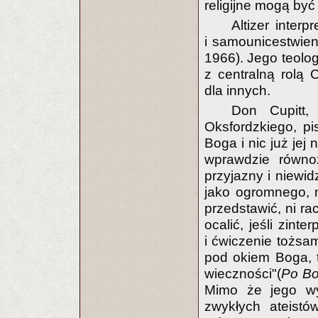
religijne mogą być
Altizer inter
i samounicestwien
1966). Jego teolog
z centralną rolą 
dla innych.
Don Cupitt, 
Oksfordzkiego, pi
Boga i nic już jej 
wprawdzie równoz
przyjazny i niewid
jako ogromnego, n
przedstawić, ni r
ocalić, jeśli zint
i ćwiczenie tożsa
pod okiem Boga, t
wieczności"(
Po Bog
Mimo że jego wy
zwykłych ateistó