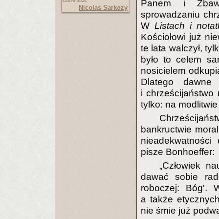
człowieka.
Panem i Zbawic
Nicolas Sarkozy
sprowadzaniu chrz
W
Listach i nota
Kościołowi już nie
te lata walczył, t
było to celem sa
nosicielem odkupia
Dlatego dawne 
i chrześcijaństwo
tylko: na modlitwie
Chrześcijańst
bankructwie moraln
nieadekwatności 
pisze Bonhoeffer:
„Człowiek na
dawać sobie rad
roboczej: Bóg'. 
a także etycznych 
nie śmie już podwa