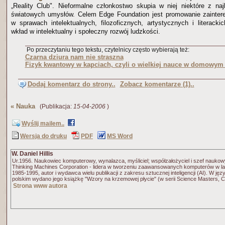
„Reality Club". Nieformalne członkostwo skupia w niej niektóre z najb
światowych umysłów. Celem Edge Foundation jest promowanie zaintere
w sprawach intelektualnych, filozoficznych, artystycznych i literacki
wkład w intelektualny i społeczny rozwój ludzkości.
Po przeczytaniu tego tekstu, czytelnicy często wybierają też:
Czarna dziura nam nie straszna
Fizyk kwantowy w kapciach, czyli o wielkiej nauce w domowym
Dodaj komentarz do strony..
Zobacz komentarze (1)..
«
Nauka
(Publikacja:
15-04-2006
)
Wyślij mailem..
Wersja do druku
PDF
MS Word
W. Daniel Hillis
Ur.1956. Naukowiec komputerowy, wynalazca, myśliciel; współzałożyciel i szef naukow
Thinking Machines Corporation - lidera w tworzeniu zaawansowanych komputerów w l
1985-1995, autor i wydawca wielu publikacji z zakresu sztucznej inteligencji (AI). W jęz
polskim wydano jego książkę "Wzory na krzemowej płycie" (w serii Science Masters, C
Strona www autora