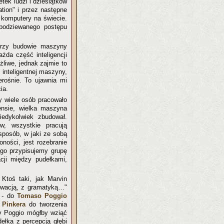
ek ludzi i dziesiątków
tion" i przez następne
e komputery na świecie.
spodziewanego postępu
przy budowie maszyny
ażda część inteligencji
żliwe, jednak zajmie to
 inteligentnej maszyny,
erośnie. To ujawnia mi
ia.
by wiele osób pracowało
ensie, wielka maszyna
iedykolwiek zbudował.
w, wszystkie pracują
 sposób, w jaki ze sobą
oności, jest rozebranie
ego przypisujemy grupę
cji między pudełkami,
Ktoś taki, jak Marvin
ywacją, z gramatyką…"
y - do
Tomaso Poggio
 Pinkera
do tworzenia
y Poggio mógłby wziąć
ełka z percepcją głębi