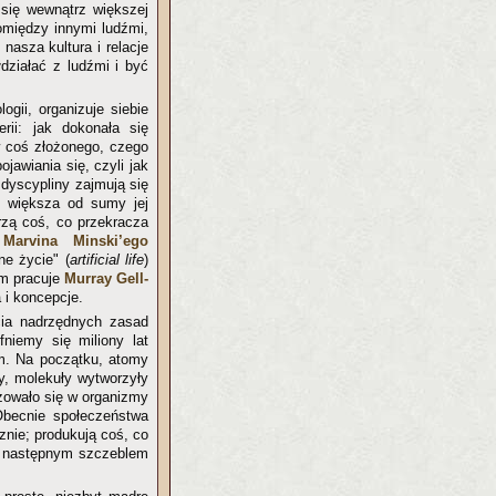
 się wewnątrz większej
pomiędzy innymi ludźmi,
asza kultura i relacje
ziałać z ludźmi i być
ogii, organizuje siebie
rii: jak dokonała się
w coś złożonego, czego
jawiania się, czyli jak
 dyscypliny zajmują się
ć większa od sumy jej
rzą coś, co przekracza
i
Marvina Minski’ego
ne życie" (
artificial life
)
ym pracuje
Murray Gell-
 i koncepcje.
ia nadrzędnych zasad
fniemy się miliony lat
em. Na początku, atomy
y, molekuły wytworzyły
zowało się w organizmy
becnie społeczeństwa
znie; produkują coś, co
ej następnym szczeblem