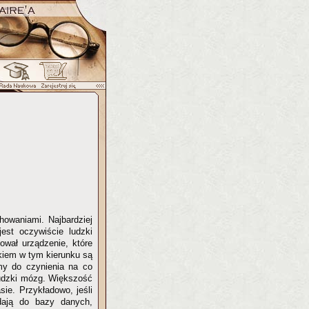
howaniami. Najbardziej
est oczywiście ludzki
uował urządzenie, które
okiem w tym kierunku są
my do czynienia na co
 ludzki mózg. Większość
ie. Przykładowo, jeśli
dają do bazy danych,