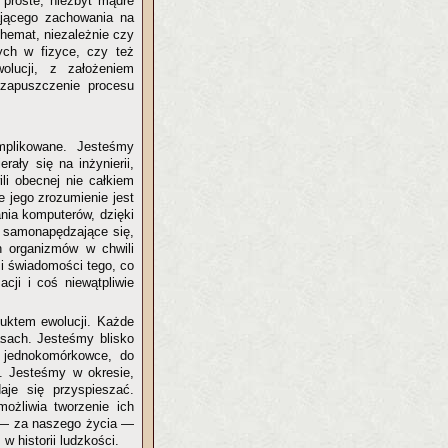
k proste, niezbyt mądre
ającego zachowania na
hemat, niezależnie czy
ych w fizyce, czy też
olucji, z założeniem
 zapuszczenie procesu
omplikowane. Jesteśmy
ały się na inżynierii,
li obecnej nie całkiem
 jego zrozumienie jest
nia komputerów, dzięki
y samonapędzające się,
h organizmów w chwili
 świadomości tego, co
cji i coś niewątpliwie
uktem ewolucji. Każde
asach. Jesteśmy blisko
z jednokomórkowce, do
td. Jesteśmy w okresie,
je się przyspieszać.
możliwia tworzenie ich
e — za naszego życia —
w historii ludzkości.