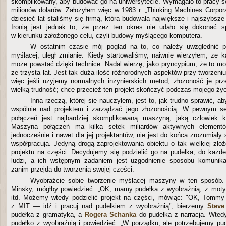
skomplikowany, aby budować go na uniwersytecie. Wymagało to pracy set
milionów dolarów. Założyłem więc w 1983 r. „Thinking Machines Corpora
dziesięć lat staliśmy się firmą, która budowała największe i najszybsz
Ironią jest jednak to, że przez ten okres nie udało się dokonać 
w kierunku założonego celu, czyli budowy myślącego komputera.
W ostatnim czasie mój pogląd na to, co należy uwzględnić 
myślącej, uległ zmianie. Kiedy startowaliśmy, naiwnie wierzyłem, ze k
może powstać dzięki technice. Nadal wierzę, jako pryncypium, że to mo
ze trzysta lat. Jest tak duża ilość różnorodnych aspektów przy tworzeniu
więc jeśli użyjemy normalnych inżynierskich metod, złożoność je prz
wielką trudność; chcę przecież ten projekt skończyć podczas mojego życ
Inną rzeczą, której się nauczyłem, jest to, jak trudno sprawić, a
wspólnie nad projektem i zarządzać jego złożonością. W pewnym s
połączeń jest najbardziej skomplikowaną maszyną, jaką człowiek k
Maszyna połączeń ma kilka setek miliardów aktywnych elementó
jednocześnie i nawet dla jej projektantów, nie jest do końca zrozumiały
współpracują. Jedyną drogą zaprojektowania obiektu o tak wielkiej złoż
projektu na części. Decydujemy się podzielić go na pudełka, do każd
ludzi, a ich wstępnym zadaniem jest uzgodnienie sposobu komunika
zanim przejdą do tworzenia swojej części.
Wyobraźcie sobie tworzenie myślącej maszyny w ten sposób. 
Minsky, mógłby powiedzieć: „OK, mamy pudełka z wyobraźnią, z mot
itd. Możemy wtedy podzielić projekt na części, mówiąc: "OK, Tomm
z MIT — idź i pracuj nad pudełkiem z wyobraźnią", bierzemy
Steve
pudełka z gramatyką, a
Rogera Schanka
do pudełka z narracją. Wted
pudełko z wyobraźnią i powiedzieć: „W porządku, ale potrzebujemy pud