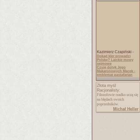
Kazimierz Czapiński -
Dokąd kler prowadzi
Polskę? Laickie mowy
sejmowe
Czuję dotyk Jego
Makaronowych Macek -
emblemat pastafarian
Złota myśl
Racjonalisty:
Filozofowie rzadko uczą się
na błędach swoich
poprzedników.
Michał Heller