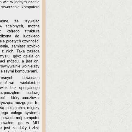
co wie w jednym czasie
o stworzenie komputera
jasne, że używając
ów scalonych, można
, którego struktura
bliżona do ludzkiego
iele prostych czynności
ześnie, zamiast szybko
e z nich. Taka zasada
mysłu, gdyż działa on
ci mózgu, a jest on,
orównywalnie wolniejszy
siejszymi komputerami.
esnych obwodach
ożliwe wielokrotne
lwiek bez specjalnego
ozpocząłem budowę
ść i który umożliwiał
tyczącą mózgu jest to,
 są połączenia między
 tego całego systemu
go powodu mój komputer
lanowałem go w MIT
że jest za duży i zbyt