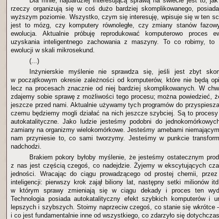
Dla mnie, najbardziej interesującą sprawą na świecie jest to, ja
rzeczy organizują się w coś dużo bardziej skomplikowanego, posiad
wyższym poziomie. Wszystko, czym się interesuję, wpisuje się w ten sc
jest to mózg, czy komputery równoległe, czy zmiany stanów fazow
ewolucja. Aktualnie próbuję reprodukować komputerowo proces ew
uzyskania inteligentnego zachowania z maszyny. To co robimy, to
ewolucji w skali mikrosekund.
(...)
Inżynierskie myślenie nie sprawdza się, jeśli jest zbyt sk
w początkowym okresie zależności od komputerów, które nie będą opier
lecz na procesach znacznie od niej bardziej skomplikowanych. W chwi
zdajemy sobie sprawę z możliwości tego procesu; można powiedzieć, że
jeszcze przed nami. Aktualnie używamy tych programów do przyspiesza
czemu będziemy mogli działać na nich jeszcze szybciej. Są to proces
autokatalityczne. Jako ludzie jesteśmy podobni do jednokomórkowyc
zamiany na organizmy wielokomórkowe. Jesteśmy amebami niemającymi
nam przyniesie to, co sami tworzymy. Jesteśmy w punkcie transforma
nadchodzi.
Brakiem pokory byłoby myślenie, że jesteśmy ostatecznym prod
z nas jest częścią czegoś, co nadejdzie. Żyjemy w ekscytujących cz
jedności. Wracając do ciągu prowadzącego od prostej chemii, prze
inteligencji: pierwszy krok zajął biliony lat, następny setki milionów i
w którym sprawy zmieniają się w ciągu dekady i proces ten wyda
Technologia posiada autokatalityczny efekt szybkich komputerów i u
lepszych i szybszych. Stoimy naprzeciw czegoś, co stanie się wkrótc
i co jest fundamentalnie inne od wszystkiego, co zdarzyło się dotychczas 