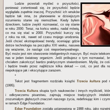
Ludzie przestali myśleć o przyszłości,
ponieważ zorientowali się, że przyszłość będzie
wyglądała zupełnie inaczej. Przyszłość ich wnuków
będzie tak inna, że planowanie w dzisiejszym
rozumieniu stanie się niemożliwe. Kiedy byłem
dzieckiem, ludzie zwykli rozmawiać, co się stanie
w roku 2000. Teraz, na końcu wieku, nadal mówią,
co ma się stać w 2000. Przyszłość kurczy się
z roku na rok, nawet od czasu mojego urodzenia.
Jeśli chcieć ekstrapolować trendy, oceniając gdzie
dotrze technologia na początku XXI wieku, nasuwa
się wrażenie, że nastąpi coś nieporównywalnego.
Być może jest nim stworzenie inteligentnych maszyn. Być może telekomu
nas w jeden światowy organizm. Jeśli próbujesz o tym rozmawiać, br
chciałem zakończyć bardzo praktycznym stwierdzeniem. Myślę, że coś 
i będzie trwało przez najbliższe kilka dekad — coś, co jest dla na
niepokojące jak i ekscytujące zarazem.
*
Tekst jest fragmentem rozdziału książki
Trzecia kultura
pod r
(1995).
Trzecia Kultura
skupia tych naukowców i innych myślicieli, któr
i odkrywczemu pisarstwu, zajmują miejsce tradycyjnych intelekt
zrozumiałym głębszych znaczeń naszego życia, redefiniując kim i czym
w ramach Edge Foundation.
Edge Foundation
została ustanowiona w 1988 roku, jako rozwini