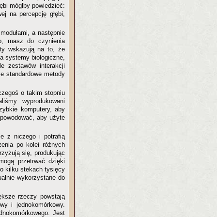
łębi mógłby powiedzieć:
j na percepcję głębi,
 modułami, a następnie
ób, masz do czynienia
ty wskazują na to, że
na systemy biologiczne,
e zestawów interakcji
 że standardowe metody
 czegoś o takim stopniu
aliśmy wyprodukowani
 szybkie komputery, aby
 spowodować, aby użyte
 z niczego i potrafią
enia po kolei różnych
rzyżują się, produkując
mogą przetrwać dzięki
o kilku stekach tysięcy
ualnie wykorzystane do
iększe rzeczy powstają
owy i jednokomórkowy.
ednokomórkowego. Jest