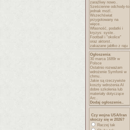
zaraźliwy nowo..
Sześcienne odchody-to
jednak możl..
Wszechświat
przygotowany na
więce..
Własność, podatki i
kryzys: syste..
Football i "okolice"
oraz aktorst..
zakazane jabłko z raju
Ogłoszenia
:
30 marca 1689r w
Polsce
Ostatnio rozważam
wdrożenie Symfonii w
chmu..
Jakie są rzeczywiste
koszty wdrożenia AI
dobre szkolenia lub
materiały dotyczące
Arc..
Dodaj ogłoszenie..
Czy wojna USA/Iran
skoczy się w 2026?
Raczej tak