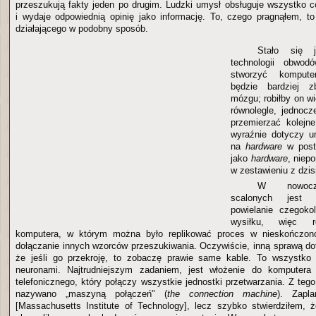
przeszukują fakty jeden po drugim. Ludzki umysł obsługuje wszystko 
i wydaje odpowiednią opinię jako informację. To, czego pragnąłem, t
działającego w podobny sposób.
Stało się 
technologii obwod
stworzyć komputer
będzie bardziej z
mózgu; robiłby on w
równolegle, jednoc
przemierzać kolejn
wyraźnie dotyczy u
na
hardware
w posta
jako
hardware
, niep
w zestawieniu z dzi
W nowocz
scalonych jest m
powielanie czegoko
wysiłku, więc r
komputera, w którym można było replikować proces w nieskończono
dołączanie innych wzorców przeszukiwania. Oczywiście, inną sprawą do
że jeśli go przekroję, to zobaczę prawie same kable. To wszystko
neuronami. Najtrudniejszym zadaniem, jest włożenie do komputera
telefonicznego, który połączy wszystkie jednostki przetwarzania. Z te
nazywano „maszyną połączeń" (
the connection machine
). Zap
[Massachusetts Institute of Technology], lecz szybko stwierdziłem, 