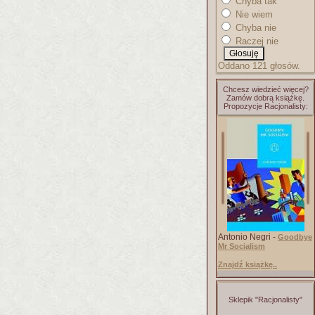
Chyba tak
Nie wiem
Chyba nie
Raczej nie
Oddano 121 głosów.
Chcesz wiedzieć więcej?
Zamów dobrą książkę.
Propozycje Racjonalisty:
Antonio Negri -
Goodbye
Mr Socialism
Znajdź książkę..
Sklepik "Racjonalisty"