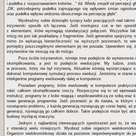
i pudełka z rozpoznawaniem kolorów…" itd. Wtedy zespół od percepcji g
„OK, potrzebujemy pudełka zajmującego się wpływem zmian ogniskowe
oraz pudełka wpływu widzenia obuocznego na percepcję głębi".
Wyobraźmy sobie dziesiątki tysięcy ludzi pracujących nad takimi
inżynierski sposób ich łączenia. Jeśli montujesz coś w ten spos
z elementami, które wymagają standaryzacji połączeń. Wszystkie fak
mózg nie jest tak poukładany z fragmentów. Jeśli generalnie spojrzymy 
mimo że wykazują hierarchiczność na wyższych poziomach, to wiel
pomiędzy poszczególnymi elementami jej nie posiada. Upewniłem się,
inżynierskie nie stosują się do mózgu.
Poza ściśle inżynierskim, istnieje inne podejście do wytworzenia
skomplikowania, a jest to podejście ewolucyjne. My ludzie, zost
w procesie, który nie był inżynierią. Aktualnie istnieją wystarczająco
dokonać komputerowej symulacji procesu ewolucji. Jesteśmy w stanie
inteligentne programy ewoluowały dalej w komputerze.
Posiadam programy, które ewoluowały w komputerze praktycznie
robić całkiem skomplikowane rzeczy. Rozpoczyna się to od wprowadz
instrukcji; programy te z kolei reagują i współzawodniczą ze sobą oraz k
nowe generacje programów. Jeśli przenieść je do świata, w którym 
rozwiązaniu problemu, z każdą generacją rozwiązują go coraz lepiej, aż p
generacji, rozwiązują go całkiem dobrze. Takie podejście może być akt
budowy myślącej maszyny.
Jednym z najbardziej interesujących spostrzeżeń jest to, że w
z interakcji wielu mniejszych. Wyobraź sobie organizm wielokomórk
Organizm wielokomórkowy działa na poziomie nieporównywalnym do j