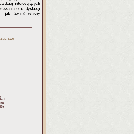
ardziej interesujących
sowania oraz dyskusji
ch, jak również własny
 zaciszu
y
atach
yku
iS)