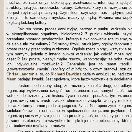
możliwe, że nasz umysł dokonujący przetwarzania informacji znajduje
struktury, jaką jest środowisko kultury. Człowiek, który nie rozwija się 
nie jest zbyt mądrą maszyną. Czynnikiem czyniącym nas mądrymi, jest n
z innymi. To samo czyni myślącą maszynę mądrą. Powinna ona współd
częścią ludzkiej kultury.
Jak ten prosty proces ewolucyjny, patrząc z punktu widzenia biol
w skomplikowane organizmy biologiczne? Z punktu widzenia inżynie
przemiana prostego przełącznika, którego funkcjonowanie rozumiemy, 
działania nie rozumiemy? Od strony fizyki, studiujemy ogólny fenomen po
proste rzeczy przechodzą w złożone. Ogólnie rzecz biorąc, wszystkie te
tym samym, jedynie z innego punktu widzenia: jak całość może by
części? Jak proste, niezbyt mądre rzeczy, współpracując ze sobą, two
ich indywidualne możliwości? Generalnie jest to temat teori
„stowarzyszenia umysłu" (
society of mind
); to, o czym stanowi „sztucz
Chrisa Langton'a
; to, co
Richard Dawkins
bada w ewolucji; to, nad cz
Mann
badając kwarki. Jest spoiwem, które łączy wszystkie te dociekania
Jestem podniecony ideą, że możemy znaleźć drogę do odkryc
organizacji wytworzenia czegoś, co przerośnie nas samych. Jeśli co
wstecz, dostrzeżemy, że historia życia na ziemi podążała tym wzorc
organizowały się w proste związki chemiczne. Związki tworzyły molekuł
pierwsze formy samoreprodukującego się życia. Następnie życie zorgani
wielokomórkowe, a one same w społeczności połączone językiem. O
organizują się w większe jednostki i produkują coś, co połączy je technic
je same przekroczy. To wszystko, to są kolejne szczeble drabiny, któr
jest budowanie myślących maszyn.