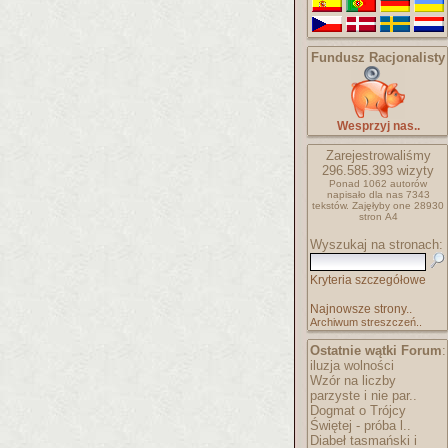
Fundusz Racjonalisty
Wesprzyj nas..
Zarejestrowaliśmy
296.585.393
wizyty
Ponad 1062 autorów
napisało
dla nas 7343
tekstów.
Zajęłyby one 28930
stron A4
Wyszukaj na stronach:
Kryteria szczegółowe
Najnowsze strony..
Archiwum streszczeń..
Ostatnie wątki Forum
:
iluzja wolności
Wzór na liczby
parzyste i nie par..
Dogmat o Trójcy
Świętej - próba l..
Diabeł tasmański i