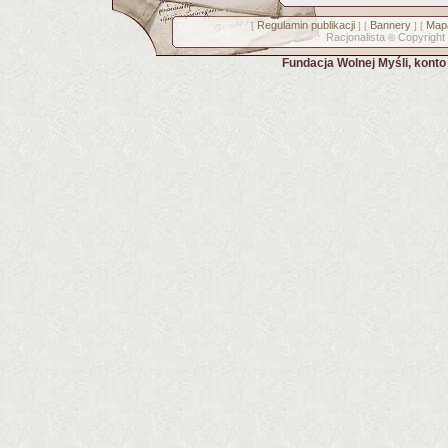
Regulamin publikacji
Bannery
Mapa
[
] [
] [
Racjonalista
Copyright
©
Fundacja Wolnej Myśli, kont