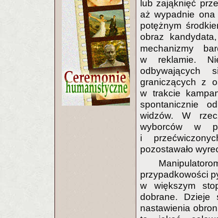
lub zająknięć prz
aż wypadnie ona i
potężnym środkie
obraz kandydata
mechanizmy bar
w reklamie. Ni
odbywających s
graniczących z o
w trakcie kampan
spontanicznie od
widzów. W rzecz
wyborców w po
i przećwiczonyc
pozostawało wyre
Manipulato
przypadkowości py
w większym stopn
dobrane. Dzieje 
nastawienia obronn