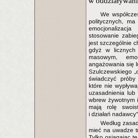
w oddziaływani
We współczes
politycznych, ma
emocjonalizacj
stosowanie zabie
jest szczególnie 
gdyż w licznych 
masowym, emo
angażowania się 
Szulczewskiego „
świadczyć próby 
które nie wypływaj
uzasadnienia lub 
wbrew żywotnym i
mają rolę swoist
i działań nadawcy
Według zasad 
mieć na uwadze tr
Tylko osiągając t