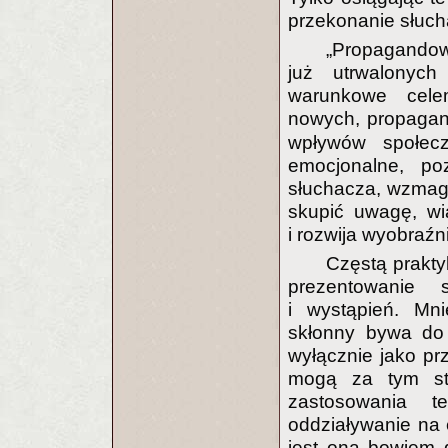
przekonanie słuc
„Propagandow
już utrwalonych
warunkowe cele
nowych, propagan
wpływów społecz
emocjonalne, p
słuchacza, wzmag
skupić uwagę, wi
i rozwija wyobraźn
Częstą prakt
prezentowanie 
i wystąpień. Mni
skłonny bywa do
wyłącznie jako pr
mogą za tym st
zastosowania t
oddziaływanie na 
jest ona bowiem 