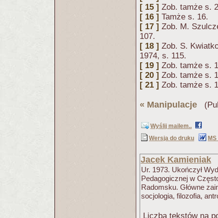
[ 15 ]
Zob. tamże s. 2
[ 16 ]
Tamże s. 16.
[ 17 ]
Zob. M. Szulc
107.
[ 18 ]
Zob. S. Kwiatk
1974, s. 115.
[ 19 ]
Zob. tamże s. 
[ 20 ]
Zob. tamże s. 
[ 21 ]
Zob. tamże s. 
«
Manipulacje
(Pub
Wyślij mailem..
Wersja do druku
MS
Jacek Kamieniak
Ur. 1973. Ukończył Wy
Pedagogicznej w Często
Radomsku. Główne zain
socjologia, filozofia, antr
Liczba tekstów na po