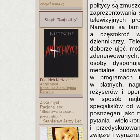
politycy są zmusz
Znajdź książkę..
zaprezentowania 
telewizyjnych p
Sklepik "Racjonalisty"
Narażeni są tam
a częstokroć w
dziennikarzy. Te
doborze ujęć, moż
zdenerwowanych, 
osoby dysponuj
medialne budowa
w programach t
Friedrich Nietzsche -
w płatnych, nag
Antychryst
Koszulka Złota Rybka
reżyserów i oper
Darwina
w sposób najba
Złota myśl
specjalistów od w
Racjonalisty:
"Błoto stwarza czasem
postrzegani jako 
pozory głębi."
pytania wielokro
Stanisław Jerzy Lec
i przedyskutowa
zwięzłe i wyraźn