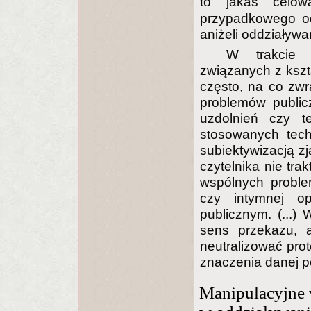
to jakaś celow
przypadkowego odd
aniżeli oddziaływ
W trakcie o
związanych z ksz
często, na co zw
problemów public
uzdolnień czy t
stosowanych tech
subiektywizacją z
czytelnika nie tra
wspólnych proble
czy intymnej op
publicznym. (...)
sens przekazu, 
neutralizować prot
znaczenia danej po
Manipulacyjne 