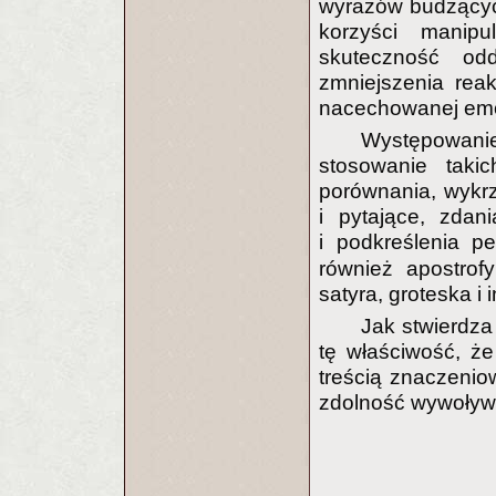
wyrazów budzącyc
korzyści manip
skuteczność od
zmniejszenia reak
nacechowanej emo
Występowanie
stosowanie takic
porównania, wykrz
i pytające, zdan
i podkreślenia p
również apostrofy
satyra, groteska i 
Jak stwierdza
tę właściwość, ż
treścią znaczenio
zdolność wywoływ