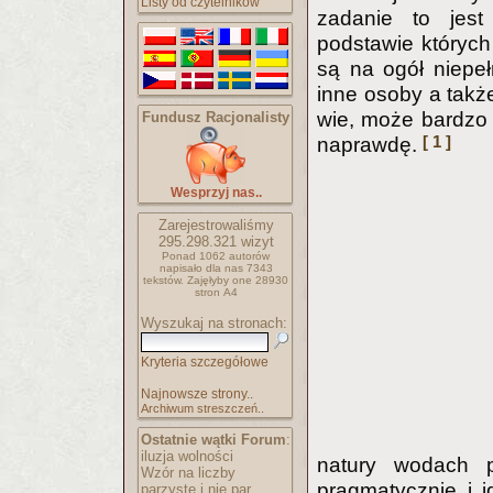
Listy od czytelników
zadanie to jest
podstawie któryc
są na ogół niepeł
inne osoby a takż
wie, może bardzo s
Fundusz Racjonalisty
[ 1 ]
naprawdę.
Wesprzyj nas..
Zarejestrowaliśmy
295.298.321
wizyt
Ponad 1062 autorów
napisało
dla nas 7343
tekstów.
Zajęłyby one 28930
stron A4
Wyszukaj na stronach:
Kryteria szczegółowe
Najnowsze strony..
Archiwum streszczeń..
Ostatnie wątki Forum
:
iluzja wolności
natury wodach p
Wzór na liczby
pragmatycznie i i
parzyste i nie par..