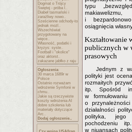
Dogmat o Trójcy
typu „bezwzgl
Świętej - próba l..
makiawelizmu,
Diabeł tasmański i
zaraźliwy nowo..
i bezpardonowo
Sześcienne odchody-to
jednak możl..
osiągnięcia własn
Wszechświat
przygotowany na
Kształtowanie 
więce..
Własność, podatki i
publicznych w 
kryzys: syste..
Football i "okolice"
prasowych
oraz aktorst..
zakazane jabłko z raju
Jednym z waż
Ogłoszenia
:
30 marca 1689r w
polityki jest ocen
Polsce
rozmaitych przywó
Ostatnio rozważam
wdrożenie Symfonii w
itp. Spośród in
chmu..
w formułowaniu o
Jakie są rzeczywiste
koszty wdrożenia AI
o przynależności
dobre szkolenia lub
działalności poli
materiały dotyczące
Arc..
polityka, jego 
Dodaj ogłoszenie..
pochodzeniu itp
w niuansach poli
Czy wojna USA/Iran