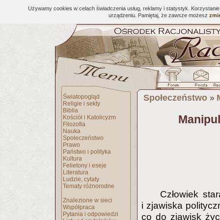
Używamy cookies w celach świadczenia usług, reklamy i statystyk. Korzystani
urządzeniu. Pamiętaj, że zawsze możesz
zmie
Społeczeństwo
Światopogląd
»
Religie i sekty
Biblia
Manipula
Kościół i Katolicyzm
Filozofia
Nauka
Społeczeństwo
Prawo
Państwo i polityka
Kultura
Felietony i eseje
Literatura
Ludzie, cytaty
Tematy różnorodne
Człowiek star
Znalezione w sieci
i zjawiska polityc
Współpraca
Pytania i odpowiedzi
co do zjawisk życ