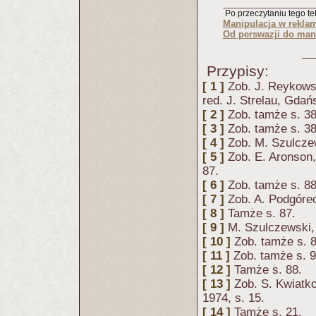
Po przeczytaniu tego tek
Manipulacja w reklam
Od perswazji do mani
Przypisy:
[ 1 ]
Zob. J. Reykows
red. J. Strelau, Gdań
[ 2 ]
Zob. tamże s. 3
[ 3 ]
Zob. tamże s. 38
[ 4 ]
Zob. M. Szulcze
[ 5 ]
Zob. E. Aronson
87.
[ 6 ]
Zob. tamże s. 88
[ 7 ]
Zob. A. Podgóre
[ 8 ]
Tamże s. 87.
[ 9 ]
M. Szulczewski,
[ 10 ]
Zob. tamże s. 8
[ 11 ]
Zob. tamże s. 9
[ 12 ]
Tamże s. 88.
[ 13 ]
Zob. S. Kwiatk
1974, s. 15.
[ 14 ]
Tamże s. 21.