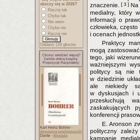
skoczy się w 2026?
[ 3 ]
znaczenie.
Na 
Raczej tak
medialny, który 
Chyba tak
informacji o pra
Nie wiem
człowieka, często
Chyba nie
i ocenach jednost
Raczej nie
Praktycy man
Oddano 120 głosów.
mogą zastosować 
Chcesz wiedzieć więcej?
tego, jaki wizeru
Zamów dobrą książkę.
Propozycje Racjonalisty:
ważniejszymi wys
politycy są nie
w dziedzinie układ
ale niekiedy s
w dyskusjach i u
przesłuchują w
zaskakujących p
konferencji praso
E. Aronson zw
Karl Heinz Bohrer -
polityczny zależ
Absolutna teraźniejszość
Dante -
Biesiada
kampanię medial