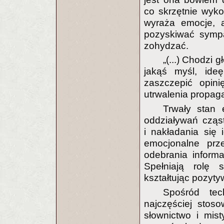
co skrzętnie wykor
wyraża emocje, a
pozyskiwać sympa
zohydzać.
„(...) Chodzi 
jakąś myśl, ide
zaszczepić opini
utrwalenia propa
Trwały stan e
oddziaływań cząst
i nakładania się 
emocjonalne prz
odebrania informa
Spełniają rolę s
kształtując pozyt
Spośród tec
najczęściej stos
słownictwo i mis