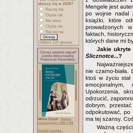
skoczy się w 2026?
Mengele jest auten
Raczej tak
po wojnie nadal 
Chyba tak
książki, które o
Nie wiem
Chyba nie
prowadzonych w
Raczej nie
faktach, historyc
których dane mi b
Oddano 120 głosów.
Jakie ukryte
Chcesz wiedzieć więcej?
Ślicznotce...
?
Zamów dobrą książkę.
Propozycje Racjonalisty:
Najważniejsze
nie czarno-biała. 
ktoś w życiu stał
emocjonalnym, 
Upokorzenia, skr
odrzucić, zapomni
dobrym, przestać
odpokutować, po p
ma tej szansy. Coś 
Mona Ozouf -
Święto
rewolucyjne 1789-1799
Ważną częścią
Znajdź książkę..