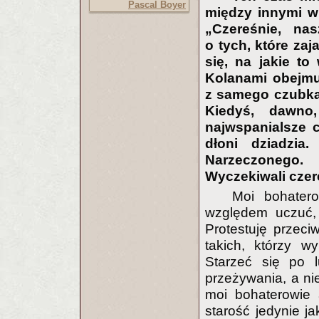
Pascal Boyer
między innymi w 
„Czereśnie, na
o tych, które zaj
się, na jakie to
Kolanami obejmu
z samego czubka, a
Kiedyś, dawno
najwspanialsze c
dłoni dziadzia
Narzeczonego
Wyczekiwali czer
Moi bohatero
względem uczuć, 
Protestuję przeci
takich, którzy w
Starzeć się po 
przeżywania, a ni
moi bohaterowie 
starość jedynie j