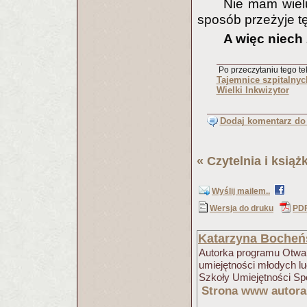
Nie mam wiel
sposób przeżyje t
A więc niech
Po przeczytaniu tego tek
Tajemnice szpitalny
Wielki Inkwizytor
Dodaj komentarz do 
«
Czytelnia i książk
Wyślij mailem..
Wersja do druku
PD
Katarzyna Bocheń
Autorka programu Otwart
umiejętności młodych l
Szkoły Umiejętności S
Strona www autora