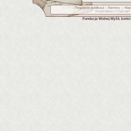
Regulamin publikacji
Bannery
Mapa
[
] [
] [
Racjonalista
Copyright
©
Fundacja Wolnej Myśli, kont