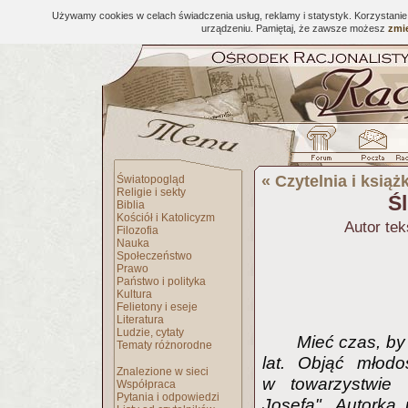
Używamy cookies w celach świadczenia usług, reklamy i statystyk. Korzystani
urządzeniu. Pamiętaj, że zawsze możesz
zmie
«
Czytelnia i książk
Światopogląd
Religie i sekty
Ś
Biblia
Kościół i Katolicyzm
Autor tek
Filozofia
Nauka
Społeczeństwo
Prawo
Państwo i polityka
Kultura
Felietony i eseje
Literatura
Ludzie, cytaty
Mieć czas, by 
Tematy różnorodne
lat. Objąć młodo
Znalezione w sieci
w towarzystwie k
Współpraca
Pytania i odpowiedzi
Josefa". Autorka