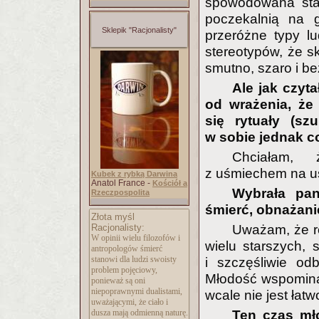
spowodowana star
poczekalnią na g
Sklepik "Racjonalisty"
przeróżne typy l
stereotypów, że sk
smutno, szaro i be
Ale jak czyt
od wrażenia, że
się rytuały (szu
w sobie jednak co
Chciałam, 
z uśmiechem na us
Kubek z rybką Darwina
Anatol France -
Kościół a
Wybrała pan
Rzeczpospolita
śmierć, obnażanie
Złota myśl
Racjonalisty:
Uważam, że r
W opinii wielu filozofów i
wielu starszych, 
antropologów śmierć
stanowi dla ludzi swoisty
i szczęśliwie odb
problem pojęciowy,
Młodość wspomina s
ponieważ są oni
niepoprawnymi dualistami,
wcale nie jest łatw
uważającymi, że ciało i
dusza mają odmienną naturę.
Ten czas mło