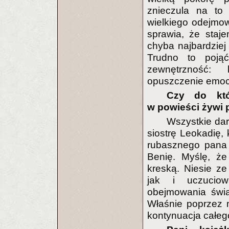
znieczula na to 
wielkiego odejmow
sprawia, że staje
chyba najbardziej 
Trudno to pojąć
zewnętrzność: 
opuszczenie emoc
Czy do któ
w powieści żywi 
Wszystkie dar
siostrę Leokadię, 
rubasznego pana 
Benię. Myślę, że
kreską. Niesie ze
jak i uczuciow
obejmowania świa
Właśnie poprzez m
kontynuacja całeg