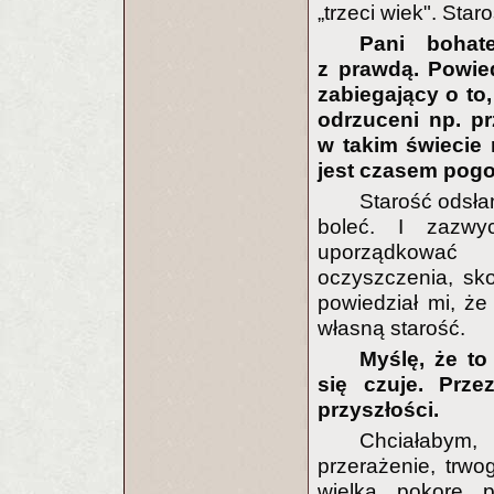
„trzeci wiek". Star
Pani bohat
z prawdą. Powie
zabiegający o to,
odrzuceni np. pr
w takim świecie 
jest czasem pog
Starość odsła
boleć. I zazwy
uporządkować
oczyszczenia, sko
powiedział mi, że
własną starość.
Myślę, że to
się czuje. Prze
przyszłości.
Chciałabym
przerażenie, trwog
wielką pokorę p