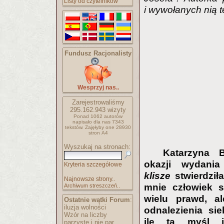
Listy od czytelników
i wywołanych nią 
Fundusz Racjonalisty
Wesprzyj nas..
Zarejestrowaliśmy
295.162.943
wizyty
Ponad 1062 autorów
napisało
dla nas 7343
tekstów.
Zajęłyby one 28930
stron A4
Wyszukaj na stronach:
Katarzyna 
okazji wydani
Kryteria szczegółowe
klisze
stwierdziła
Najnowsze strony..
mnie człowiek s
Archiwum streszczeń..
wielu prawd, a
Ostatnie wątki Forum
:
iluzja wolności
odnalezienia si
Wzór na liczby
ile ta myśl 
parzyste i nie par..