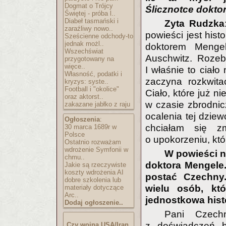
Dogmat o Trójcy
Ślicznotce dokto
Świętej - próba l..
Diabeł tasmański i
Zyta Rudzka
zaraźliwy nowo..
powieści jest hist
Sześcienne odchody-to
jednak możl..
doktorem Menge
Wszechświat
Auschwitz. Rozebr
przygotowany na
więce..
I właśnie to ciało
Własność, podatki i
zaczyna rozkwita
kryzys: syste..
Football i "okolice"
Ciało, które już 
oraz aktorst..
w czasie zbrodni
zakazane jabłko z raju
ocalenia tej dziew
Ogłoszenia
:
chciałam się z
30 marca 1689r w
Polsce
o upokorzeniu, któr
Ostatnio rozważam
wdrożenie Symfonii w
W powieści n
chmu..
doktora Mengele.
Jakie są rzeczywiste
koszty wdrożenia AI
postać Czechny.
dobre szkolenia lub
wielu osób, kt
materiały dotyczące
Arc..
jednostkowa hist
Dodaj ogłoszenie..
Pani Czech
z doświadczeń bl
Czy wojna USA/Iran