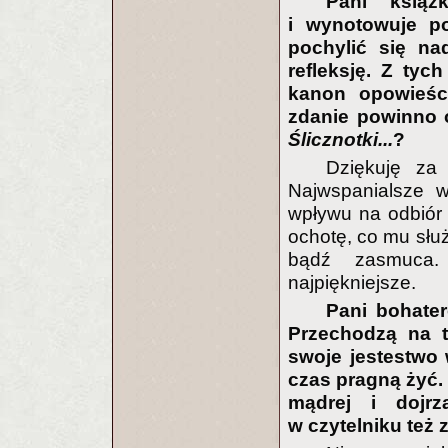
Pani książ
i wynotowuje po
pochylić się n
refleksję. Z tyc
kanon opowieśc
zdanie powinno o
Ślicznotki...
?
Dziękuję za
Najwspanialsze w
wpływu na odbiór 
ochotę, co mu słu
bądź zasmuca.
najpiękniejsze.
Pani bohater
Przechodzą na t
swoje jestestwo 
czas pragną żyć.
mądrej i dojrz
w czytelniku też 