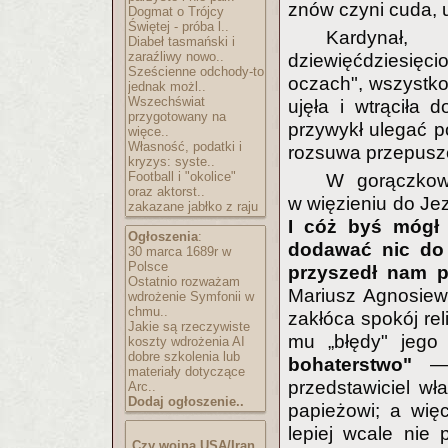
znów czyni cuda, 
Dogmat o Trójcy
Świętej - próba l..
Kardynał, 
Diabeł tasmański i
zaraźliwy nowo..
dziewięćdziesięc
Sześcienne odchody-to
oczach", wszystko 
jednak możl..
Wszechświat
ujęła i wtrąciła 
przygotowany na
przywykł ulegać p
więce..
Własność, podatki i
rozsuwa przepuszc
kryzys: syste..
Football i "okolice"
W gorączkow
oraz aktorst..
w więzieniu do Je
zakazane jabłko z raju
I cóż byś mógł 
Ogłoszenia
:
dodawać nic do 
30 marca 1689r w
Polsce
przyszedł nam p
Ostatnio rozważam
Mariusz Agnosiew
wdrożenie Symfonii w
chmu..
zakłóca spokój rel
Jakie są rzeczywiste
mu „błędy" jego 
koszty wdrożenia AI
dobre szkolenia lub
bohaterstwo"
— o
materiały dotyczące
przedstawiciel wła
Arc..
Dodaj ogłoszenie..
papieżowi; a wię
lepiej wcale nie 
Czy wojna USA/Iran