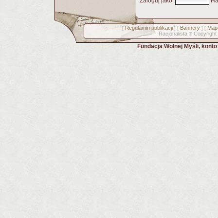
Zaloguj jako
:
Ha
Regulamin publikacji
Bannery
Mapa
[
] [
] [
Racjonalista
Copyright
©
Fundacja Wolnej Myśli, kont