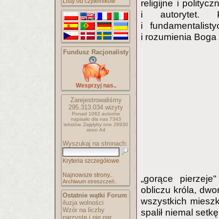
Listy od czytelników
religijne i polity
i autorytet. 
i fundamentalist
i rozumienia Boga
Fundusz Racjonalisty
Wesprzyj nas..
Zarejestrowaliśmy
295.313.034
wizyty
Ponad 1062 autorów
napisało
dla nas 7343
tekstów.
Zajęłyby one 28930
stron A4
Wyszukaj na stronach:
Kryteria szczegółowe
Najnowsze strony..
„gorące pierzeje
Archiwum streszczeń..
obliczu króla, dwo
Ostatnie wątki Forum
:
wszystkich mieszka
iluzja wolności
Wzór na liczby
spalił niemal setk
parzyste i nie par..