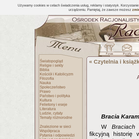
Używamy cookies w celach świadczenia usług, reklamy i statystyk. Korzystani
urządzeniu. Pamiętaj, że zawsze możesz
zmie
«
Czytelnia i książk
Światopogląd
Religie i sekty
Biblia
Kościół i Katolicyzm
Filozofia
Nauka
Społeczeństwo
Prawo
Państwo i polityka
Kultura
Felietony i eseje
Literatura
Ludzie, cytaty
Bracia Kara
Tematy różnorodne
W
Braciac
Znalezione w sieci
Współpraca
fikcyjną historię
Pytania i odpowiedzi