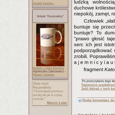
ludzką wolnością
Znajdź książkę..
duchowe królestwo
niepokój, zamęt, n
Sklepik "Racjonalisty"
Człowiek „sła
buntuje się przec
buntuje? To duma
"prawo głosić taj
serc ich jest isto
podporządkować si
zrobili. Poprawiliś
a j e m n i c y i a u t
Kubek z rybką Darwina
fragment
Kato
Agnieszka Zakrzewicz -
Papież i kobieta
Po przeczytaniu tego tek
Złota myśl
Tajemnice szpitalny
Racjonalisty:
Jeśli któraś z tych ks
"Chrześcijanin przeżuwa
sieczkę tak jak to czynią
owieczki."
Dodaj komentarz do 
Marcin Luter