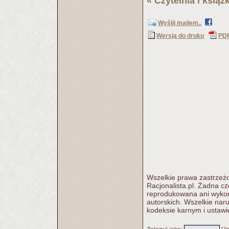
«
Czytelnia i książk
Wyślij mailem..
Wersja do druku
PD
Wszelkie prawa zastrzeżo
Racjonalista.pl. Żadna c
reprodukowana ani wykorz
autorskich. Wszelkie nar
kodeksie karnym i ustawi