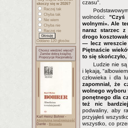
czasu".
skoczy się w 2026?
Raczej tak
Podstawowym b
Chyba tak
wolności:
"Czyś
Nie wiem
wolnymi». Ale te
Chyba nie
naraz starzec 
Raczej nie
drogo kosztowało
Oddano 120 głosów.
— lecz wreszcie
Piętnaście wiekó
Chcesz wiedzieć więcej?
Zamów dobrą książkę.
to się skończyło,
Propozycje Racjonalisty:
Ludzie nie są
i lękają, "albowie
człowieka i dla l
zapomniał, że c
wolnego wyboru w
ponętnego dla cz
też nic bardzi
podwaliny, aby r
przyjąłeś wszystko
Karl Heinz Bohrer -
Absolutna teraźniejszość
wszystko, co przer
Dante -
Biesiada