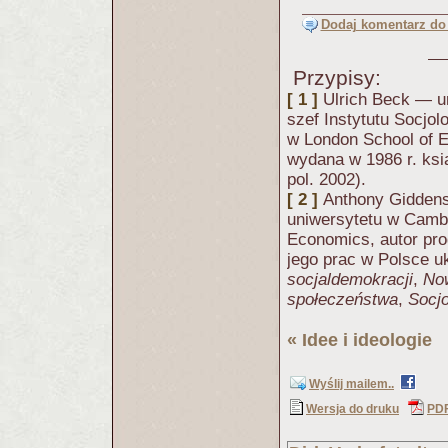
Dodaj komentarz do 
Przypisy:
[ 1 ]
Ulrich Beck — ur.
szef Instytutu Socjo
w London School of E
wydana w 1986 r. ks
pol. 2002).
[ 2 ]
Anthony Giddens
uniwersytetu w Cambr
Economics, autor pro
jego prac w Polsce u
socjaldemokracji
,
No
społeczeństwa
,
Socjo
«
Idee i ideologie
(
Wyślij mailem..
Wersja do druku
PD