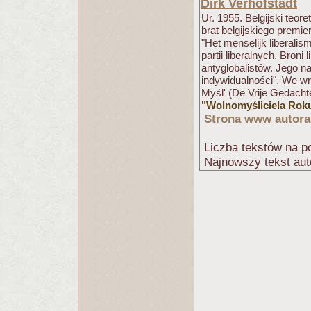
Dirk Verhofstadt
Ur. 1955. Belgijski teor
brat belgijskiego premie
"Het menselijk liberalis
partii liberalnych. Broni
antyglobalistów. Jego n
indywidualności". We wr
Myśl' (De Vrije Gedacht
"Wolnomyśliciela Rok
Strona www autora
Liczba tekstów na po
Najnowszy tekst aut