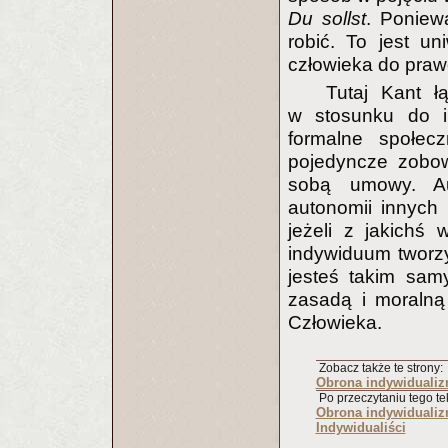
Du sollst
. Poniewa
robić. To jest u
człowieka do praw
Tutaj Kant 
w stosunku do in
formalne społec
pojedyncze zobow
sobą umowy. Au
autonomii innych 
jeżeli z jakichś
indywiduum tworzy
jesteś takim samy
zasadą i moralną
Człowieka.
Zobacz także te strony:
Obrona indywiduali
Po przeczytaniu tego tek
Obrona indywiduali
Indywidualiści