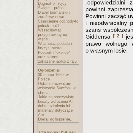
„odpowiedzialni 
Dogmat o Trójcy
Świętej - próba l..
powinni zaprzesta
Diabeł tasmański i
Powinni zacząć u
zaraźliwy nowo..
Sześcienne odchody-to
i nieodwracalny p
jednak możl..
szans współczesn
Wszechświat
przygotowany na
[ 2 ]
Giddensa
jes
więce..
prawo wolnego w
Własność, podatki i
kryzys: syste..
o własnym losie.
Football i "okolice"
oraz aktorst..
zakazane jabłko z raju
Ogłoszenia
:
30 marca 1689r w
Polsce
Ostatnio rozważam
wdrożenie Symfonii w
chmu..
Jakie są rzeczywiste
koszty wdrożenia AI
dobre szkolenia lub
materiały dotyczące
Arc..
Dodaj ogłoszenie..
Czy wojna USA/Iran