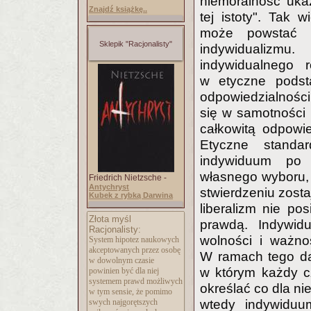
niemoralność uka
Znajdź książkę..
tej istoty". Tak 
może powstać ty
Sklepik "Racjonalisty"
indywidualizmu
indywidualnego r
w etyczne podsta
odpowiedzialności
się w samotności 
całkowitą odpowie
Etyczne standa
indywiduum po 
własnego wyboru, 
Friedrich Nietzsche -
Antychryst
stwierdzeniu zosta
Kubek z rybką Darwina
liberalizm nie pos
Złota myśl
prawdą. Indywidu
Racjonalisty:
wolności i ważnoś
System hipotez naukowych
akceptowanych przez osobę
W ramach tego dą
w dowolnym czasie
w którym każdy c
powinien być dla niej
systemem prawd możliwych
określać co dla ni
w tym sensie, że pomimo
swych najgorętszych
wtedy indywiduu