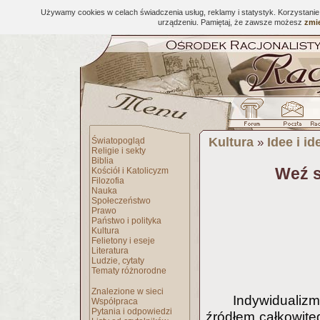
Używamy cookies w celach świadczenia usług, reklamy i statystyk. Korzystani
urządzeniu. Pamiętaj, że zawsze możesz
zmie
Kultura
Idee i id
Światopogląd
»
Religie i sekty
Biblia
Weź s
Kościół i Katolicyzm
Filozofia
Nauka
Społeczeństwo
Prawo
Państwo i polityka
Kultura
Felietony i eseje
Literatura
Ludzie, cytaty
Tematy różnorodne
Znalezione w sieci
Indywidualizm 
Współpraca
Pytania i odpowiedzi
źródłem całkowite