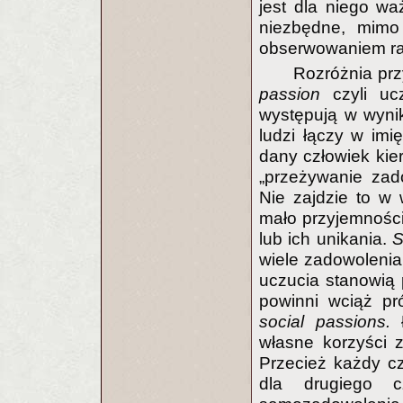
jest dla niego wa
niezbędne, mimo
obserwowaniem ra
Rozróżnia prz
passion
czyli uc
występują w wyni
ludzi łączy w imi
dany człowiek ki
„przeżywanie zado
Nie zajdzie to w
mało przyjemności,
lub ich unikania.
S
wiele zadowolenia 
uczucia stanowią
powinni wciąż p
social passions.
własne korzyści z
Przecież każdy cz
dla drugiego c