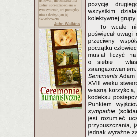
usiłowań, nie znalazła ona
pozycję drugie
żadnej sprzeczności ani w
tym systemie, ani pomiędzy
wszystkim dział
nim a dostępnym jej
kolektywnej grupy
świadectwem.
John Watkins
To wcale ni
poświęcał uwagi d
przeciwny współ
początku człowiecz
musiał liczyć na
o siebie i włas
zaangażowaniem
Sentiments
Adam S
XVIII wieku stwier
własną korzyścią,
kodeksu postępowa
Punktem wyjści
sympathie
(solid
jest rozumieć uc
przypuszczania, 
jednak wyraźne za