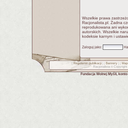
Wszelkie prawa zastrzeżo
Racjonalista.pl. Żadna c
reprodukowana ani wykorz
autorskich. Wszelkie nar
kodeksie karnym i ustawi
Zaloguj jako
:
Ha
Regulamin publikacji
Bannery
Mapa
[
] [
] [
Racjonalista
Copyright
©
Fundacja Wolnej Myśli, kont