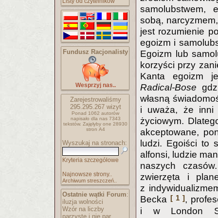
Listy od czytelników
samolubstwem, e
sobą, narcyzmem, r
jest rozumienie po
egoizm i samolubst
Fundusz Racjonalisty
Egoizm lub samol
korzyści przy zan
Kanta egoizm je
Wesprzyj nas..
Radical-Bose
gdzi
własną świadomośc
Zarejestrowaliśmy
295.295.267
wizyt
i uważa, że inni 
Ponad 1062 autorów
napisało
dla nas 7343
życiowym. Dlateg
tekstów.
Zajęłyby one 28930
stron A4
akceptowane, pon
ludzi. Egoiści to 
Wyszukaj na stronach:
alfonsi, ludzie man
Kryteria szczegółowe
naszych czasów. 
Najnowsze strony..
zwierzęta i pla
Archiwum streszczeń..
z indywidualizmem
Ostatnie wątki Forum
:
[ 1 ]
Becka
, profe
iluzja wolności
Wzór na liczby
i w London Sc
parzyste i nie par..