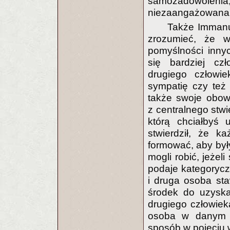
samozadowoleni
niezaangażowana 
Także Immanu
zrozumieć, że 
pomyślności innyc
się bardziej czł
drugiego człowi
sympatię czy też
także swoje obow
z centralnego stwi
którą chciałbyś
stwierdził, że k
formować, aby były
mogli robić, jeże
podaje kategoryczn
i druga osoba sta
środek do uzyska
drugiego człowieka
osoba w danym p
sposób w pojęciu 