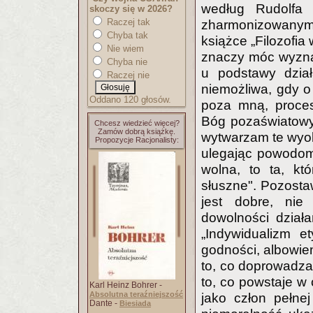
według Rudolfa S
skoczy się w 2026?
Raczej tak
zharmonizowanym w
Chyba tak
książce „Filozofia
Nie wiem
znaczy móc wyzna
Chyba nie
u podstawy dział
Raczej nie
niemożliwa, gdy 
Oddano 120 głosów.
poza mną, proce
Bóg pozaświatowy
Chcesz wiedzieć więcej?
Zamów dobrą książkę.
wytwarzam te wyob
Propozycje Racjonalisty:
ulegając powodom 
wolna, to ta, k
słuszne". Pozosta
jest dobre, nie
dowolności działań
„Indywidualizm e
godności, albowiem
to, co doprowadza
to, co powstaje w 
Karl Heinz Bohrer -
Absolutna teraźniejszość
jako człon pełne
Dante -
Biesiada