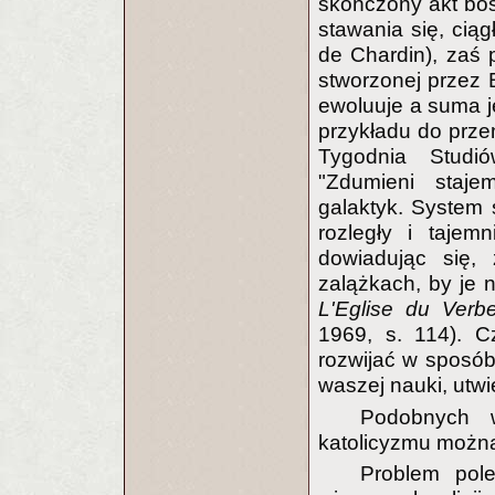
skończony akt bosk
stawania się, ciąg
de Chardin), zaś p
stworzonej przez B
ewoluuje a suma je
przykładu do prze
Tygodnia Studi
"Zdumieni staj
galaktyk. System
rozległy i tajem
dowiadując się,
zalążkach, by je n
L'Eglise du Verbe
1969, s. 114). C
rozwijać w sposób
waszej nauki, utw
Podobnych w
katolicyzmu można
Problem pol