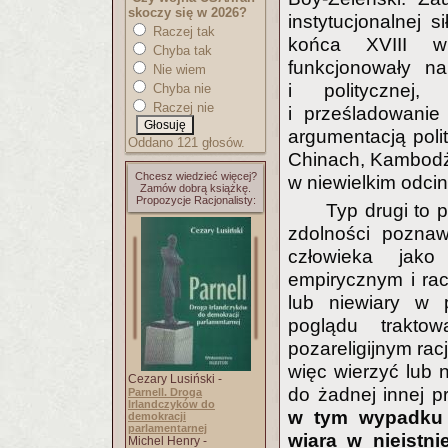
skoczy się w 2026?
instytucjonalnej 
Raczej tak
końca XVIII wi
Chyba tak
funkcjonowały na
Nie wiem
i politycznej,
Chyba nie
Raczej nie
i prześladowanie
argumentacją poli
Oddano 121 głosów.
Chinach, Kambodży
Chcesz wiedzieć więcej?
w niewielkim odci
Zamów dobrą książkę.
Propozycje Racjonalisty:
Typ drugi to p
zdolności poznaw
człowieka jako
empirycznym i ra
lub niewiary w p
poglądu trakto
pozareligijnym r
więc wierzyć lub n
Cezary Lusiński -
do żadnej innej p
Parnell. Droga
Irlandczyków do
w tym wypadku to
demokracji
parlamentarnej
wiara w nieistni
Michel Henry -