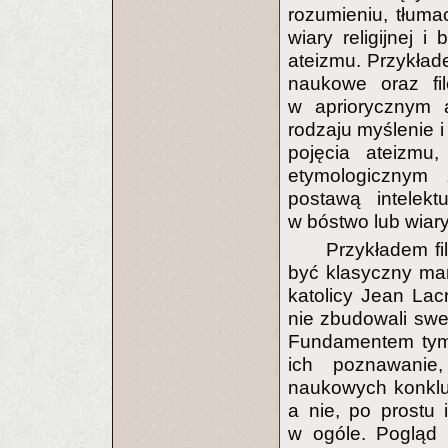
rozumieniu, tłuma
wiary religijnej 
ateizmu. Przykłade
naukowe oraz fil
w apriorycznym 
rodzaju myślenie 
pojęcia ateizmu
etymologicznym 
postawą intelekt
w bóstwo lub wiary
Przykładem fi
być klasyczny mar
katolicy Jean Lac
nie zbudowali swe
Fundamentem tym b
ich poznawanie,
naukowych konklu
a nie, po prostu i 
w ogóle. Pogląd 