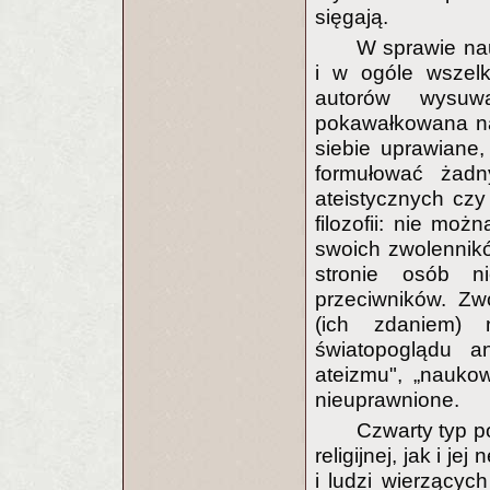
sięgają.
W sprawie nau
i w ogóle wszelki
autorów wysuw
pokawałkowana na 
siebie uprawiane
formułować żadn
ateistycznych czy 
filozofii: nie mo
swoich zwolenników
stronie osób n
przeciwników. Zw
(ich zdaniem)
światopoglądu an
ateizmu", „naukow
nieuprawnione.
Czwarty typ p
religijnej, jak i j
i ludzi wierzącyc