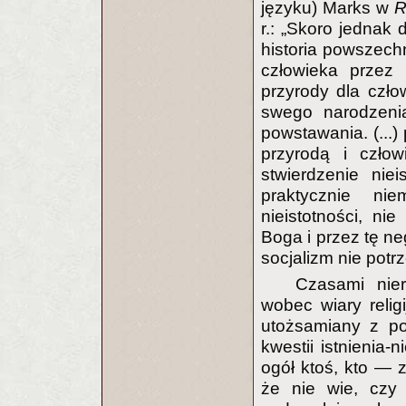
języku) Marks w
R
r.: „Skoro jednak 
historia powszechn
człowieka przez 
przyrody dla czło
swego narodzeni
powstawania. (...) 
przyrodą i czło
stwierdzenie nie
praktycznie nie
nieistotności, n
Boga i przez tę ne
socjalizm nie potr
Czasami nier
wobec wiary reli
utożsamiany z p
kwestii istnienia-
ogół ktoś, kto — z
że nie wie, czy 