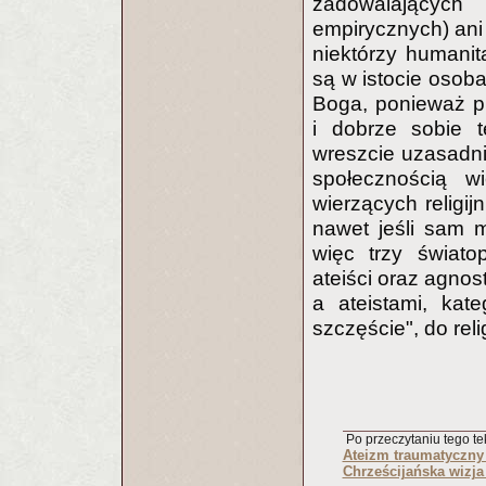
zadowalających 
empirycznych) ani
niektórzy humanit
są w istocie osob
Boga, ponieważ p
i dobrze sobie t
wreszcie uzasadni
społecznością 
wierzących religij
nawet jeśli sam ma
więc trzy świato
ateiści oraz agno
a ateistami, kate
szczęście", do relig
Po przeczytaniu tego tek
Ateizm traumatyczny 
Chrześcijańska wizja