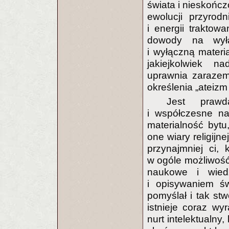
świata i nieskończ
ewolucji przyrod
i energii trakto
dowody na wyłą
i wyłączną materi
jakiejkolwiek n
uprawnia zarazem
określenia „ateiz
Jest prawd
i współczesne na
materialność bytu
one wiary religijn
przynajmniej ci, 
w ogóle możliwość 
naukowe i wied
i opisywaniem św
pomyślał i tak stw
istnieje coraz wy
nurt intelektualny,