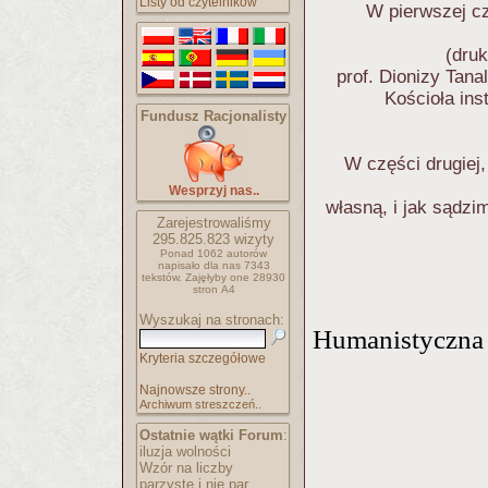
Listy od czytelników
W pierwszej c
(dru
prof. Dionizy Tana
Kościoła ins
Fundusz Racjonalisty
W części drugiej, 
Wesprzyj nas..
własną, i jak sądz
Zarejestrowaliśmy
295.825.823
wizyty
Ponad 1062 autorów
napisało
dla nas 7343
tekstów.
Zajęłyby one 28930
stron A4
Wyszukaj na stronach:
Humanistyczna 
Kryteria szczegółowe
Najnowsze strony..
Archiwum streszczeń..
Ostatnie wątki Forum
:
iluzja wolności
Wzór na liczby
parzyste i nie par..