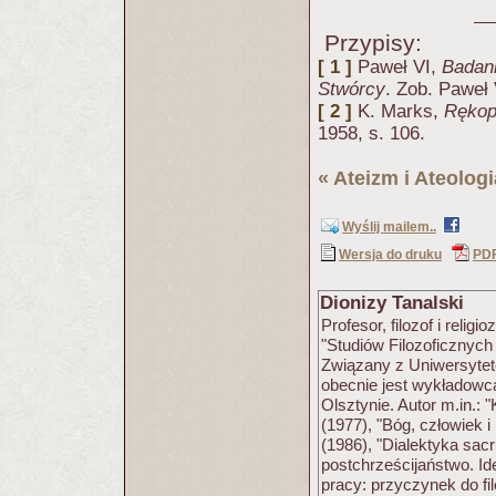
Przypisy:
[ 1 ]
Paweł VI,
Badani
Stwórcy
. Zob. Paweł
[ 2 ]
K. Marks,
Rękop
1958, s. 106.
«
Ateizm i Ateologi
Wyślij mailem..
Wersja do druku
PD
Dionizy Tanalski
Profesor, filozof i reli
"Studiów Filozoficznyc
Związany z Uniwersytete
obecnie jest wykładow
Olsztynie. Autor m.in.: 
(1977), "Bóg, człowiek i 
(1986), "Dialektyka sac
postchrześcijaństwo. Id
pracy: przyczynek do fil