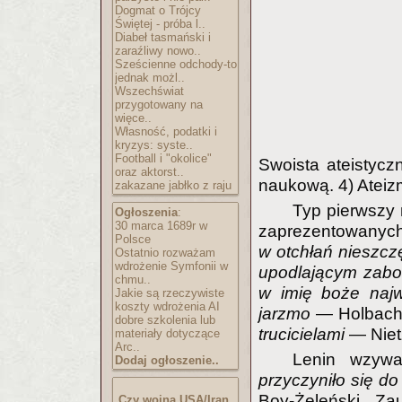
Dogmat o Trójcy
Świętej - próba l..
Diabeł tasmański i
zaraźliwy nowo..
Sześcienne odchody-to
jednak możl..
Wszechświat
przygotowany na
więce..
Własność, podatki i
kryzys: syste..
Football i "okolice"
Swoista ateistycz
oraz aktorst..
naukową. 4) Ateizm
zakazane jabłko z raju
Typ pierwszy 
Ogłoszenia
:
30 marca 1689r w
zaprezentowany
Polsce
w otchłań nieszcz
Ostatnio rozważam
wdrożenie Symfonii w
upodlającym zabob
chmu..
w imię boże najw
Jakie są rzeczywiste
koszty wdrożenia AI
jarzmo
— Holbac
dobre szkolenia lub
trucicielami
— Niet
materiały dotyczące
Arc..
Lenin wzyw
Dodaj ogłoszenie..
przyczyniło się d
Boy-Żeleński. Za
Czy wojna USA/Iran