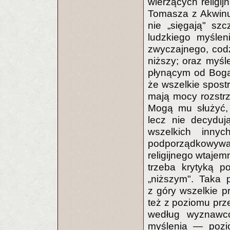
wierzących religij
Tomasza z Akwinu 
nie „sięgają" szc
ludzkiego myślen
zwyczajnego, cod
niższy; oraz myśle
płynącym od Boga 
że wszelkie spost
mają mocy rozstrz
Mogą mu służyć,
lecz nie decyduj
wszelkich inny
podporządkowywa
religijnego wtajem
trzeba krytyką p
„niższym". Taka 
z góry wszelkie pr
też z poziomu pr
według wyznawcó
myślenia — pozio