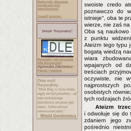
Narkotyki: dlaczego
swoiste credo at
legalizacja jest
nieuchronna?
poznawczo do wy
Znajdź książkę..
istnieje", oba te 
wierze, nie zaś 
Oba są naukowo n
Sklepik "Racjonalisty"
z punktu widzen
Ateizm tego typu j
bogatą wiedzą nau
wiara zbudowan
Prowadzę się rozumnie
(dla kierowców)
wpajanych od dz
Agnieszka Zakrzewicz -
Papież i kobieta
treściach przyjmo
oczywiste, nie 
Złota myśl
najprostszych po
Racjonalisty:
"Mnie Bóg, w życiu moim,
osobistych równi
nigdy nie był potrzebny - od
tych rodzajach źró
najwcześniejszego
dzieciństwa, ani przez pięć
Ateizm trze
minut - byłem zawsze
samowystarczalny."
i odwołuje się do 
Witold Gombrowicz
zdaniem jego z
pośrednio nieist