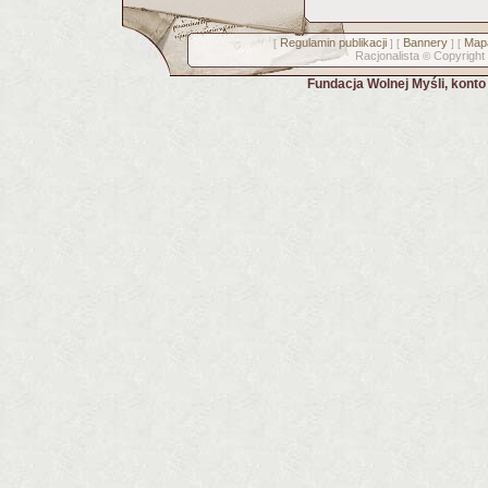
Regulamin publikacji
Bannery
Mapa
[
] [
] [
Racjonalista
Copyright
©
Fundacja Wolnej Myśli, kont