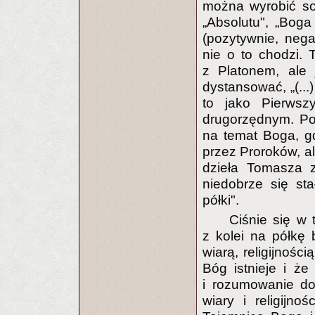
można wyrobić so
„Absolutu", „Boga
(pozytywnie, neg
nie o to chodzi. 
z Platonem, ale 
dystansować, „(...
to jako Pierwsz
drugorzędnym. Po
na temat Boga, gd
przez Proroków, a
dzieła Tomasza 
niedobrze się st
półki".
Ciśnie się w
z kolei na półkę 
wiarą, religijnośc
Bóg istnieje i że 
i rozumowanie do
wiary i religijn