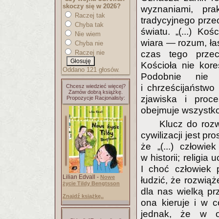
skoczy się w 2026?
wyznaniami, pr
Raczej tak
tradycyjnego prze
Chyba tak
światu. „(...) K
Nie wiem
wiara — rozum, łas
Chyba nie
Raczej nie
czas tego przeci
Kościoła nie kore
Oddano 121 głosów.
Podobnie nie
i chrześcijaństwo
Chcesz wiedzieć więcej?
Zamów dobrą książkę.
zjawiska i proce
Propozycje Racjonalisty:
obejmuje wszystko
Klucz do rozw
cywilizacji jest p
że „(...) człowi
w historii; religi
I choć człowiek 
Lilian Edvall -
Nowe
łudzić, że rozwiąże 
życie Tildy Bengtsson
dla nas wielką p
Znajdź książkę..
ona kieruje i w 
jednak, że w od