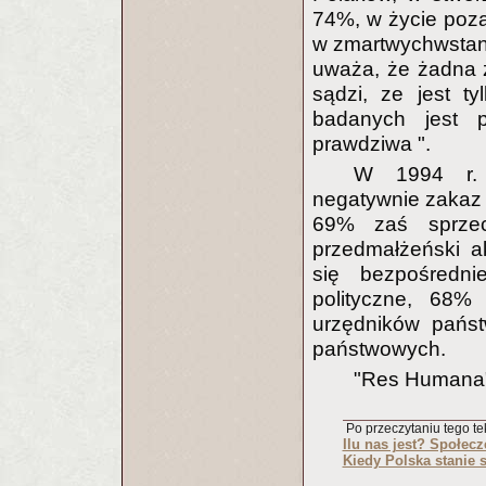
74%, w życie poz
w zmartwychwstan
uważa, że żadna z
sądzi, ze jest t
badanych jest p
prawdziwa ".
W 1994 r. 
negatywnie zakaz 
69% zaś sprzeci
przedmałżeński a
się bezpośredn
polityczne, 68% 
urzędników państ
państwowych.
"Res Humana"
Po przeczytaniu tego tek
Ilu nas jest? Społec
Kiedy Polska stanie 