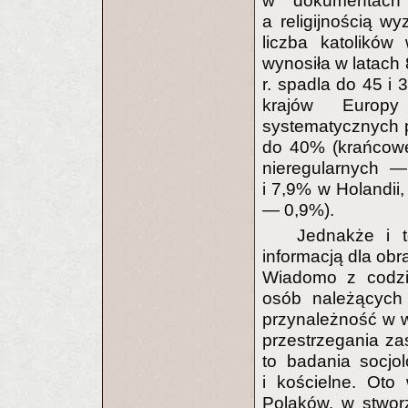
w dokumentach K
a religijnością 
liczba katolików
wynosiła w latach
r. spadla do 45 i 
krajów Europy
systematycznych p
do 40% (krańcowe 
nieregularnych 
i 7,9% w Holandi
— 0,9%).
Jednakże i t
informacją dla obr
Wiadomo z codzie
osób należących 
przynależność w w
przestrzegania z
to badania socjo
i kościelne. Ot
Polaków, w stwor