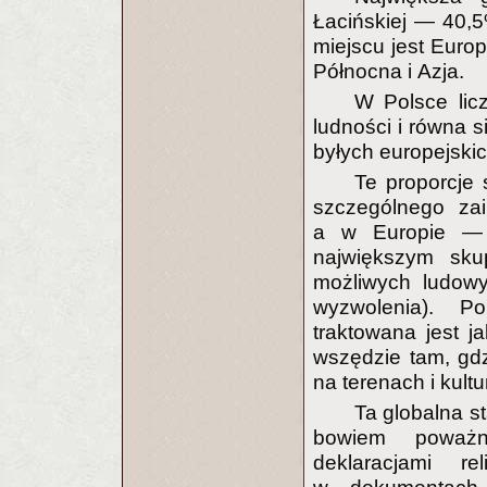
Łacińskiej — 40,5
miejscu jest Euro
Północna i Azja.
W Polsce lic
ludności i równa s
byłych europejskic
Te proporcje
szczególnego za
a w Europie — P
największym skup
możliwych ludowyc
wyzwolenia). P
traktowana jest j
wszędzie tam, gdzi
na terenach i kultu
Ta globalna st
bowiem poważn
deklaracjami re