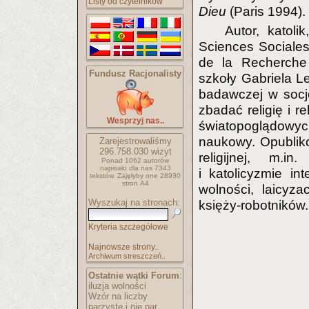
Listy od czytelników
Dieu
(Paris 1994).
Autor, katol
Sciences Sociales
de la Recherche 
Fundusz Racjonalisty
szkoły Gabriela L
badawczej w socjol
zbadać religię i r
Wesprzyj nas..
światopoglądowy
naukowy. Opublikow
Zarejestrowaliśmy
296.758.030
wizyt
religijnej, m.i
Ponad 1062 autorów
napisało
dla nas 7343
i katolicyzmie in
tekstów.
Zajęłyby one 28930
stron A4
wolności, laicyza
Wyszukaj na stronach:
księży-robotników.
Kryteria szczegółowe
Najnowsze strony..
Archiwum streszczeń..
Ostatnie wątki Forum
:
iluzja wolności
Wzór na liczby
parzyste i nie par..