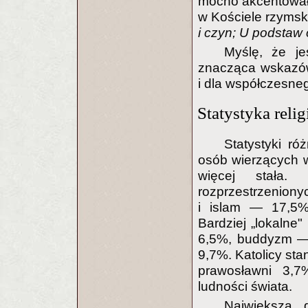
mocno akcentował, 
w Kościele rzymsk
i czyn; U podstaw 
Myślę, że je
znacząca wskazów
i dla współczesneg
Statystyka relig
Statystyki ró
osób wierzących w
więcej stała. W
rozprzestrzenion
i islam — 17,5%
Bardziej „lokalne
6,5%, buddyzm — 
9,7%. Katolicy sta
prawosławni 3,7
ludności świata.
Największa 