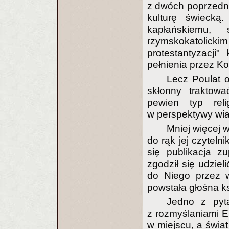
z dwóch poprzedni
kulturę świecką
kapłańskiemu,
rzymskokatol
protestantyzacji"
pełnienia przez Ko
Lecz Poulat o
skłonny traktować
pewien typ reli
w perspektywy wiar
Mniej więcej w
do rąk jej czytel
się publikacja z
zgodził się udzie
do Niego przez wł
powstała głośna k
Jedno z pyt
z rozmyślaniami Em
w miejscu, a świa