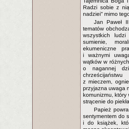
Tajemnica Boga i w
Radzi sobie z ni
nadziei" mimo tego
Jan Paweł I
tematów obchodząc
wszystkich ludzi
sumienie, mor
ekumeniczne pra
i ważnymi uwaga
wątków w różnych 
o nagannej dział
chrześcijaństwu
z mieczem, ogniem 
przyjazna uwaga na
komunizmu, który w
strącenie do piekł
Papież powra
sentymentem do s
i do książek, kt