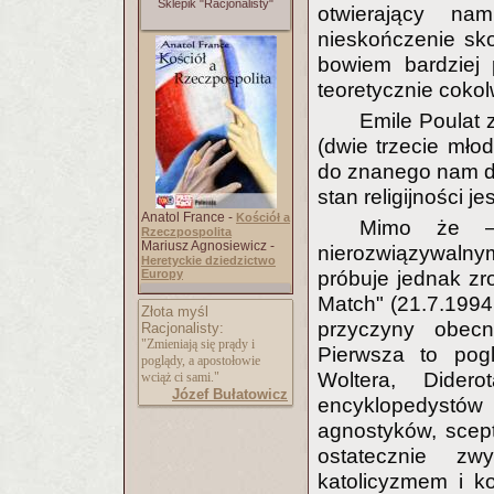
Sklepik "Racjonalisty"
otwierający na
nieskończenie sk
bowiem bardziej 
teoretycznie cokol
Emile Poulat 
(dwie trzecie młod
do znanego nam do
stan religijności jes
Anatol France -
Kościół a
Mimo że — 
Rzeczpospolita
Mariusz Agnosiewicz -
nierozwiązywalny
Heretyckie dziedzictwo
Europy
próbuje jednak zr
Match" (21.7.1994 
Złota myśl
przyczyny obecne
Racjonalisty:
"Zmieniają się prądy i
Pierwsza to pogl
poglądy, a apostołowie
Woltera, Dider
wciąż ci sami."
Józef Bułatowicz
encyklopedystów
agnostyków, scepty
ostatecznie zw
katolicyzmem i k