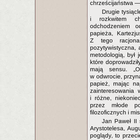
chrześcijaństwa —
Drugie tysiąc
i rozkwitem ch
odchodzeniem od
papieża, Kartezju
Z tego racjona
pozytywistyczna, a
metodologią, był j
które doprowadził
mają sensu. „O
w odwrocie, przyn
papież, mając na
zainteresowania 
i różne, niekonie
przez młode pok
filozoficznych i mi
Jan Paweł II 
Arystotelesa, Aug
poglądy, to przeci