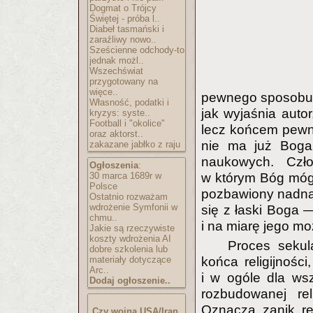
Dogmat o Trójcy
Świętej - próba l..
Diabeł tasmański i
zaraźliwy nowo..
Sześcienne odchody-to
jednak możl..
Wszechświat
przygotowany na
więce..
pewnego sposobu p
Własność, podatki i
jak wyjaśnia autor
kryzys: syste..
Football i "okolice"
lecz końcem pewn
oraz aktorst..
nie ma już Boga,
zakazane jabłko z raju
naukowych. Czł
Ogłoszenia
:
30 marca 1689r w
w którym Bóg mógł
Polsce
pozbawiony nadnat
Ostatnio rozważam
wdrożenie Symfonii w
się z łaski Boga —
chmu..
i na miarę jego mo
Jakie są rzeczywiste
koszty wdrożenia AI
Proces sekul
dobre szkolenia lub
materiały dotyczące
końca religijnośc
Arc..
i w ogóle dla ws
Dodaj ogłoszenie..
rozbudowanej rel
Oznacza zanik rel
Czy wojna USA/Iran