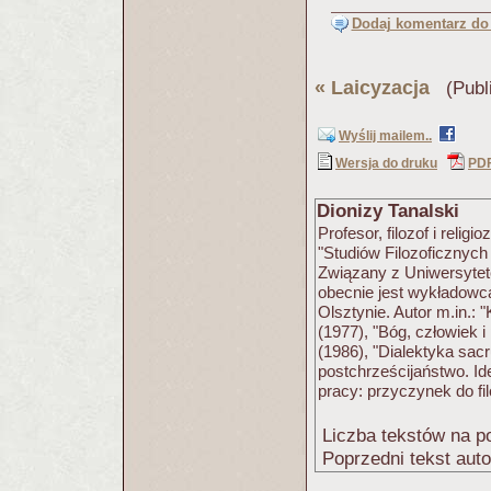
Dodaj komentarz do 
«
Laicyzacja
(Publi
Wyślij mailem..
Wersja do druku
PD
Dionizy Tanalski
Profesor, filozof i reli
"Studiów Filozoficznyc
Związany z Uniwersytete
obecnie jest wykładow
Olsztynie. Autor m.in.: 
(1977), "Bóg, człowiek i 
(1986), "Dialektyka sac
postchrześcijaństwo. Id
pracy: przyczynek do fil
Liczba tekstów na po
Poprzedni tekst aut