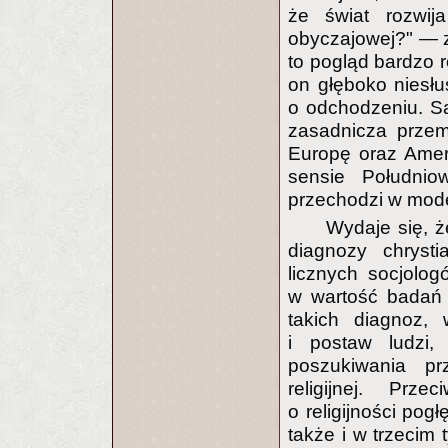
że świat rozwij
obyczajowej?" — z
to pogląd bardzo 
on głęboko niesłus
o odchodzeniu. Są
zasadnicza prze
Europę oraz Amer
sensie Południow
przechodzi w model
Wydaje się, 
diagnozy chrysti
licznych socjolog
w wartość badań 
takich diagnoz,
i postaw ludzi
poszukiwania p
religijnej. Prze
o religijności pog
także i w trzecim 