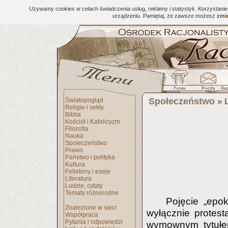
Używamy cookies w celach świadczenia usług, reklamy i statystyk. Korzystani
urządzeniu. Pamiętaj, że zawsze możesz
zmie
Społeczeństwo
Światopogląd
»
Religie i sekty
Biblia
Kościół i Katolicyzm
Filozofia
Nauka
Społeczeństwo
Prawo
Państwo i polityka
Kultura
Felietony i eseje
Literatura
Ludzie, cytaty
Tematy różnorodne
Pojęcie „epok
Znalezione w sieci
wyłącznie protest
Współpraca
Pytania i odpowiedzi
wymownym tytu