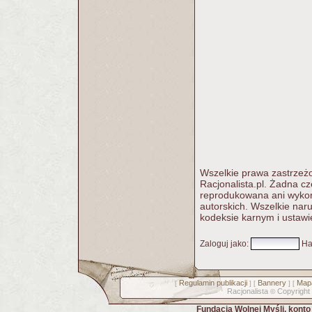
Wszelkie prawa zastrzeżo
Racjonalista.pl. Żadna c
reprodukowana ani wykorz
autorskich. Wszelkie nar
kodeksie karnym i ustawi
Zaloguj jako
:
Ha
Regulamin publikacji
Bannery
Mapa
[
] [
] [
Racjonalista
Copyright
©
Fundacja Wolnej Myśli, kont