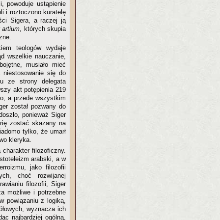
i, powoduje ustąpienie
i i roztoczono kuratelę
i Sigera, a raczej ją
w
artium
, których skupia
zne.
kiem teologów wydaje
d wszelkie nauczanie,
bojętne, musiało mieć
Za niestosowanie się do
u ze strony delegata
wszy akt potępienia 219
go, a przede wszystkim
iger został pozwany do
doszło, ponieważ Siger
urię zostać skazany na
Wiadomo tylko, że umarł
wo kleryka.
charakter filozoficzny.
toteleizm arabski, a w
roizmu, jako filozofii
nych, choć rozwijanej
ianiu filozofii, Siger
za możliwe i potrzebne
 w powiązaniu z logiką,
gółowych, wyznacza ich
ąc najbardziej ogólną,