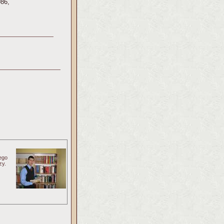
986,
jego
zy.