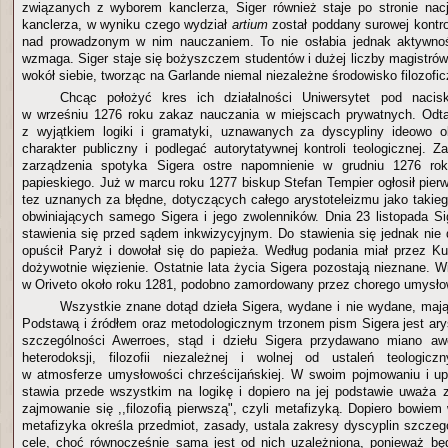
związanych z wyborem kanclerza, Siger również staje po stronie nacj
kanclerza, w wyniku czego wydział
artium
został poddany surowej kontrol
nad prowadzonym w nim nauczaniem. To nie osłabia jednak aktywnośc
wzmaga. Siger staje się bożyszczem studentów i dużej liczby magistró
wokół siebie, tworząc na Garlande niemal niezależne środowisko filozofic
Chcąc położyć kres ich działalności Uniwersytet pod nacis
w wrześniu 1276 roku zakaz nauczania w miejscach prywatnych. Odtą
z wyjątkiem logiki i gramatyki, uznawanych za dyscypliny ideowo o
charakter publiczny i podlegać autorytatywnej kontroli teologicznej. 
zarządzenia spotyka Sigera ostre napomnienie w grudniu 1276 rok
papieskiego. Już w marcu roku 1277 biskup Stefan Tempier ogłosił pier
tez uznanych za błędne, dotyczących całego arystoteleizmu jako takie
obwiniających samego Sigera i jego zwolenników. Dnia 23 listopada S
stawienia się przed sądem inkwizycyjnym. Do stawienia się jednak nie 
opuścił Paryż i dowołał się do papieża. Według podania miał przez K
dożywotnie więzienie. Ostatnie lata życia Sigera pozostają nieznane. 
w Oriveto około roku 1281, podobno zamordowany przez chorego umysło
Wszystkie znane dotąd dzieła Sigera, wydane i nie wydane, mają 
Podstawą i źródłem oraz metodologicznym trzonem pism Sigera jest arys
szczególności Awerroes, stąd i dziełu Sigera przydawano miano awer
heterodoksji, filozofii niezależnej i wolnej od ustaleń teologicz
w atmosferze umysłowości chrześcijańskiej. W swoim pojmowaniu i upraw
stawia przede wszystkim na logikę i dopiero na jej podstawie uważa 
zajmowanie się ,,filozofią pierwszą", czyli metafizyką. Dopiero bowiem
metafizyka określa przedmiot, zasady, ustala zakresy dyscyplin szcze
cele, choć równocześnie sama jest od nich uzależniona, ponieważ będ