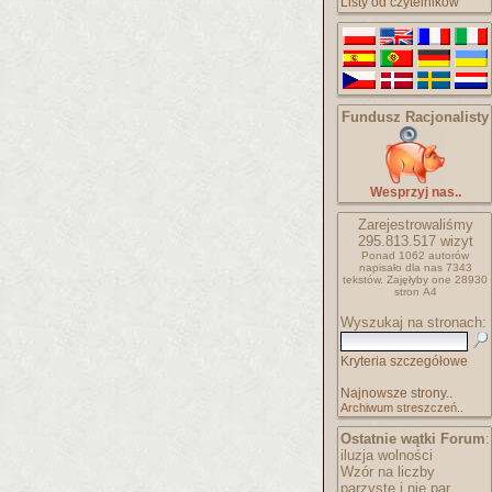
Listy od czytelników
Fundusz Racjonalisty
Wesprzyj nas..
Zarejestrowaliśmy
295.813.517
wizyt
Ponad 1062 autorów
napisało
dla nas 7343
tekstów.
Zajęłyby one 28930
stron A4
Wyszukaj na stronach:
Kryteria szczegółowe
Najnowsze strony..
Archiwum streszczeń..
Ostatnie wątki Forum
:
iluzja wolności
Wzór na liczby
parzyste i nie par..