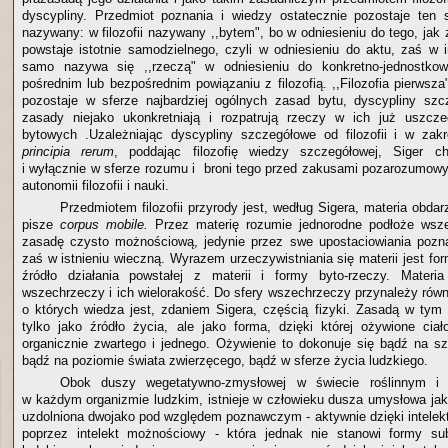
dyscypliny. Przedmiot poznania i wiedzy ostatecznie pozostaje ten 
nazywany: w filozofii nazywany ,,bytem", bo w odniesieniu do tego, jak
powstaje istotnie samodzielnego, czyli w odniesieniu do aktu, zaś w 
samo nazywa się ,,rzeczą" w odniesieniu do konkretno-jednostkow
pośrednim lub bezpośrednim powiązaniu z filozofią. ,,Filozofia pierwsz
pozostaje w sferze najbardziej ogólnych zasad bytu, dyscypliny szc
zasady niejako ukonkretniają i rozpatrują rzeczy w ich już uszcz
bytowych .Uzależniając dyscypliny szczegółowe od filozofii i w zak
principia rerum
, poddając filozofię wiedzy szczegółowej, Siger c
i wyłącznie w sferze rozumu i broni tego przed zakusami pozarozumowy
autonomii filozofii i nauki.
Przedmiotem filozofii przyrody jest, według Sigera, materia obdar
pisze
corpus mobile.
Przez materię rozumie jednorodne podłoże wsze
zasadę czysto możnościową, jedynie przez swe upostaciowiania pozna
zaś w istnieniu wieczną. Wyrazem urzeczywistniania się materii jest forma
źródło działania powstałej z materii i formy byto-rzeczy. Mater
wszechrzeczy i ich wielorakość. Do sfery wszechrzeczy przynależy równ
o których wiedza jest, zdaniem Sigera, częścią fizyki. Zasadą w tym 
tylko jako źródło życia, ale jako forma, dzięki której ożywione ci
organicznie zwartego i jednego. Ożywienie to dokonuje się bądź na 
bądź na poziomie świata zwierzęcego, bądź w sferze życia ludzkiego.
Obok duszy wegetatywno-zmysłowej w świecie roślinnym i 
w każdym organizmie ludzkim, istnieje w człowieku dusza umysłowa ja
uzdolniona dwojako pod względem poznawczym - aktywnie dzięki intelekt
poprzez intelekt możnościowy - która jednak nie stanowi formy sub