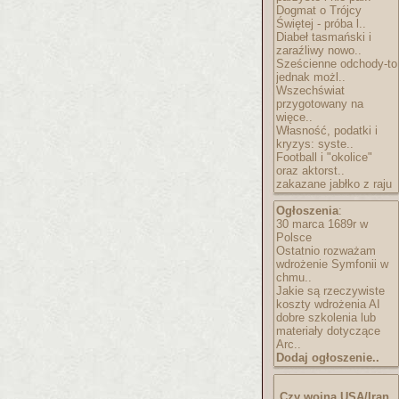
Dogmat o Trójcy
Świętej - próba l..
Diabeł tasmański i
zaraźliwy nowo..
Sześcienne odchody-to
jednak możl..
Wszechświat
przygotowany na
więce..
Własność, podatki i
kryzys: syste..
Football i "okolice"
oraz aktorst..
zakazane jabłko z raju
Ogłoszenia
:
30 marca 1689r w
Polsce
Ostatnio rozważam
wdrożenie Symfonii w
chmu..
Jakie są rzeczywiste
koszty wdrożenia AI
dobre szkolenia lub
materiały dotyczące
Arc..
Dodaj ogłoszenie..
Czy wojna USA/Iran