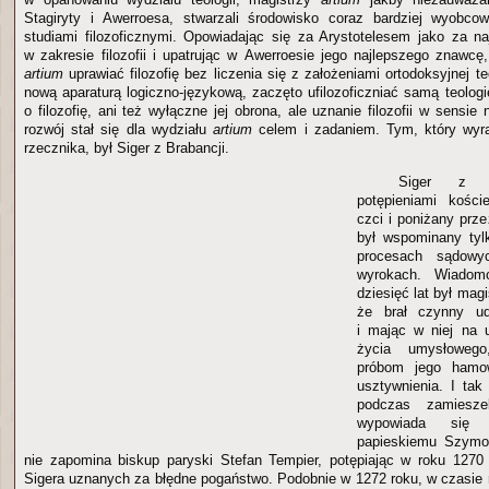
Stagiryty i Awerroesa, stwarzali środowisko coraz bardziej wyobcow
studiami filozoficznymi. Opowiadając się za Arystotelesem jako za 
w zakresie filozofii i upatrując w Awerroesie jego najlepszego znawcę
artium
uprawiać filozofię bez liczenia się z założeniami ortodoksyjnej te
nową aparaturą logiczno-językową, zaczęto ufilozoficzniać samą teologię
o filozofię, ani też wyłączne jej obrona, ale uznanie filozofii w sensie n
rozwój stał się dla wydziału
artium
celem i zadaniem. Tym, który wyr
rzecznika, był Siger z Brabancji.
Siger z B
potępieniami kości
czci i poniżany prz
był wspominany ty
procesach sądowy
wyrokach. Wiadom
dziesięć lat był mag
że brał czynny ud
i mając w niej na 
życia umysłowego,
próbom jego hamow
usztywnienia. I tak
podczas zamiesze
wypowiada się p
papieskiemu Szymo
nie zapomina biskup paryski Stefan Tempier, potępiając w roku 1270
Sigera uznanych za błędne pogaństwo. Podobnie w 1272 roku, w czasie 