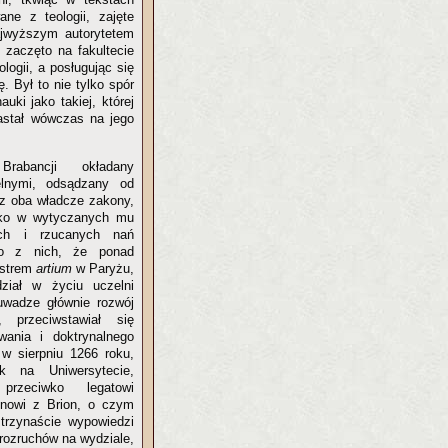
ane z teologii, zajęte
najwyższym autorytetem
, zaczęto na fakultecie
ologii, a posługując się
. Był to nie tylko spór
auki jako takiej, której
astał wówczas na jego
rabancji okładany
elnymi, odsądzany od
ez oba władcze zakony,
lko w wytyczanych mu
ch i rzucanych nań
o z nich, że ponad
istrem
artium
w Paryżu,
ział w życiu uczelni
uwadze głównie rozwój
 przeciwstawiał się
ania i doktrynalnego
 w sierpniu 1266 roku,
k na Uniwersytecie,
rzeciwko legatowi
nowi z Brion, o czym
 trzynaście wypowiedzi
rozruchów na wydziale,