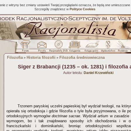
tanie z witryny bez zmiany ustawień Twojej przeglądarki oznacza, że będą one umieszcza
Szczegóły znajdziesz w
Polityce Cookies
Filozofia
Historia filozofii
Filozofia średniowieczna
»
»
Siger z Brabancji (1235 – ok. 1281) i filozofi
Autor tekstu:
Daniel Krzewiński
Trzonem paryskiej uczelni papieskiej był wydział teologii, na któr
opierała się ortodoksja i gdzie filozofia o tyle była przyjmowana, o ile 
ortodoksyjnych wymogów
doctrinae sacrae
. Wydział
artium
w zasadzie n
wymogom, bo i tak znajdowano sposoby ich obchodzenia i w okr
franciszkański i dominikański, broniąc ortodoksyjności współ
w opanowaniu wydziału teologii, magistrzy
artium
jakby niezauważan