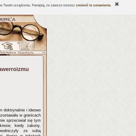
ne w Twoim urządzeniu. Pamiętaj, że zawsze możesz
zmienić te ustawienia
.
a awerroizmu
ym doktrynalnie i ideowo
pozostawała w granicach
ie sprzeciwiał się tym
esie, kiedy zakony,
zawodniczyły ze sobą
i, tkwiąc w tekstach