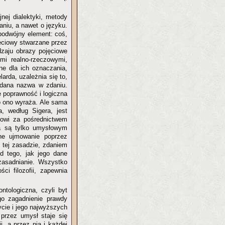
nej dialektyki, metody
aniu, a nawet o języku.
podwójny element: coś,
jęciowy stwarzane przez
dzaju obrazy pojęciowe
i realno-rzeczowymi,
ne dla ich oznaczania,
rda, uzależnia się to,
i dana nazwa w zdaniu.
ę poprawność i logiczna
co ono wyraża. Ale sama
, według Sigera, jest
kowi za pośrednictwem
ia są tylko umysłowym
jne ujmowanie poprzez
 tej zasadzie, zdaniem
od tego, jak jego dane
zasadnianie. Wszystko
ci filozofii, zapewnia
ntologiczna, czyli byt
o zagadnienie prawdy
ycie i jego najwyższych
 przez umysł staje się
i, a przez nią i każdej