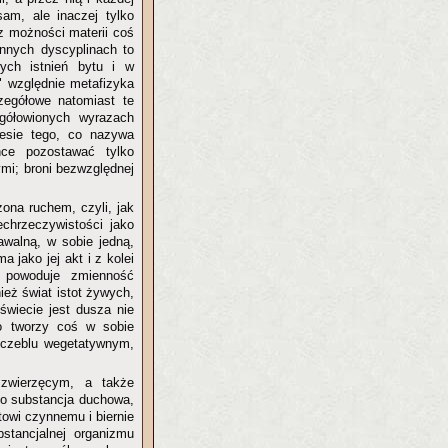
sam, ale inaczej tylko
 z możności materii coś
innych dyscyplinach to
ych istnień bytu i w
a" względnie metafizyka
zegółowe natomiast te
egółowionych wyrazach
resie tego, co nazywa
hce pozostawać tylko
mi; broni bezwzględnej
zona ruchem, czyli, jak
chrzeczywistości jako
walną, w sobie jedną,
 jako jej akt i z kolei
ia powoduje zmienność
ież świat istot żywych,
świecie jest dusza nie
ało tworzy coś w sobie
szczeblu wegetatywnym,
zwierzęcym, a także
ko substancja duchowa,
owi czynnemu i biernie
stancjalnej organizmu