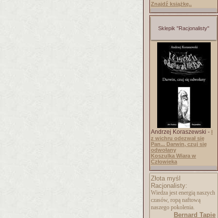
Znajdź książkę..
Sklepik "Racjonalisty"
Andrzej Koraszewski -
I
z wichru odezwał się
Pan... Darwin, czuj się
odwołany
Koszulka Wiara w
Człowieka
Złota myśl
Racjonalisty:
Wiedza jest energią naszych
czasów, ropą naftową
naszego pokolenia.
Bernard Tapie