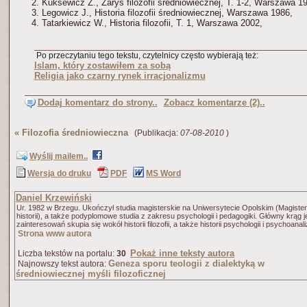
Kuksewicz Z., Zarys filozofii średniowiecznej, T. 1-2, Warszawa 1
Legowicz J., Historia filozofii średniowiecznej, Warszawa 1986,
Tatarkiewicz W., Historia filozofii, T. 1, Warszawa 2002,
Po przeczytaniu tego tekstu, czytelnicy często wybierają też:
Islam, który zostawiłem za sobą
Religia jako czarny rynek irracjonalizmu
Dodaj komentarz do strony..
Zobacz komentarze (2)..
«
Filozofia średniowieczna
(Publikacja:
07-08-2010
)
Wyślij mailem..
Wersja do druku
PDF
MS Word
Daniel Krzewiński
Ur. 1982 w Brzegu. Ukończył studia magisterskie na Uniwersytecie Opolskim (Magister
historii), a także podyplomowe studia z zakresu psychologii i pedagogiki. Główny krąg 
zainteresowań skupia się wokół historii filozofii, a także historii psychologii i psychoanali
Strona www autora
Pokaż inne teksty autora
Liczba tekstów na portalu:
30
Geneza sporu teologii z dialektyką w
Najnowszy tekst autora:
średniowiecznej myśli filozoficznej