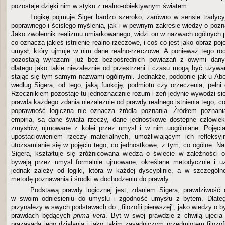
pozostaje dzięki nim w styku z realno-obiektywnym światem.
Logikę pojmuje Siger bardzo szeroko, zarówno w sensie tradycyj
poprawnego i ścisłego myślenia, jak i w pewnym zakresie wiedzy o pozn
Jako zwolennik realizmu umiarkowanego, widzi on w nazwach ogólnych 
co oznacza jakieś istnienie realno-rzeczowe, i coś co jest jako obraz po
umysł, który ujmuje w nim dane realno-rzeczowe. A ponieważ tego ro
pozostają wyrazami już bez bezpośrednich powiązań z owymi danym
dlatego jako takie niezależnie od przestrzeni i czasu mogą być używa
stając się tym samym nazwami ogólnymi. Jednakże, podobnie jak u Abela
według Sigera, od tego, jaką funkcję, podmiotu czy orzeczenia, pełn
Rzecznikiem pozostaje tu jednoznacznie rozum i zeń jedynie wywodzi si
prawda każdego zdania niezależnie od prawdy realnego istnienia tego, 
poprawność logiczna nie oznacza źródła poznania. Źródłem poznania
empiria, są dane świata rzeczy, dane jednostkowe dostępne człowie
zmysłów, ujmowane z kolei przez umysł i w nim uogólniane. Pojęc
upostaciowieniem rzeczy materialnych, umożliwiającym ich refleksy
utożsamianie się w pojęciu tego, co jednostkowe, z tym, co ogólne. Na
Sigera, kształtuje się zróżnicowana wiedza o świecie w zależności 
bywają przez umysł formalnie ujmowane, określane metodycznie i u
jednak zależy od logiki, która w każdej dyscyplinie, a w szczególnoś
metodę poznawania i środki w dochodzeniu do prawdy.
Podstawą prawdy logicznej jest, zdaniem Sigera, prawdziwość o
w swoim odniesieniu do umysłu i zgodność umysłu z bytem. Dlateg
przynależy w swych podstawach do ,,filozofii pierwszej", jako wiedzy o b
prawdach będących
prima vera
. Byt w swej prawdzie z chwilą ujęcia
prazasadą jego działania i jako takim zasadniczym przedmiotem filozofi