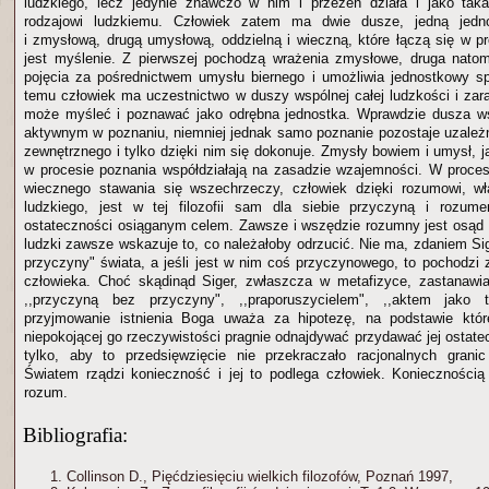
ludzkiego, lecz jedynie znawczo w nim i przezeń działa i jako tak
rodzajowi ludzkiemu. Człowiek zatem ma dwie dusze, jedną jedn
i zmysłową, drugą umysłową, oddzielną i wieczną, które łączą się w pr
jest myślenie. Z pierwszej pochodzą wrażenia zmysłowe, druga natom
pojęcia za pośrednictwem umysłu biernego i umożliwia jednostkowy s
temu człowiek ma uczestnictwo w duszy wspólnej całej ludzkości i zara
może myśleć i poznawać jako odrębna jednostka. Wprawdzie dusza ws
aktywnym w poznaniu, niemniej jednak samo poznanie pozostaje uzależ
zewnętrznego i tylko dzięki nim się dokonuje. Zmysły bowiem i umysł, ja
w procesie poznania współdziałają na zasadzie wzajemności. W proce
wiecznego stawania się wszechrzeczy, człowiek dzięki rozumowi, wł
ludzkiego, jest w tej filozofii sam dla siebie przyczyną i rozu
ostateczności osiąganym celem. Zawsze i wszędzie rozumny jest osąd
ludzki zawsze wskazuje to, co należałoby odrzucić. Nie ma, zdaniem Sig
przyczyny" świata, a jeśli jest w nim coś przyczynowego, to pochodzi 
człowieka. Choć skądinąd Siger, zwłaszcza w metafizyce, zastanawi
,,przyczyną bez przyczyny", ,,praporuszycielem", ,,aktem jako 
przyjmowanie istnienia Boga uważa za hipotezę, na podstawie któr
niepokojącej go rzeczywistości pragnie odnajdywać przydawać jej ostat
tylko, aby to przedsięwzięcie nie przekraczało racjonalnych granic re
Światem rządzi konieczność i jej to podlega człowiek. Koniecznością 
rozum.
Bibliografia:
Collinson D., Pięćdziesięciu wielkich filozofów, Poznań 1997,