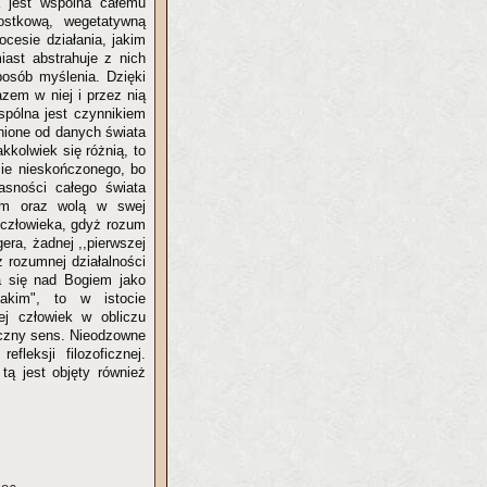
a jest wspólna całemu
ostkową, wegetatywną
ocesie działania, jakim
iast abstrahuje z nich
posób myślenia. Dzięki
zem w niej i przez nią
pólna jest czynnikiem
nione od danych świata
kkolwiek się różnią, to
sie nieskończonego, bo
asności całego świata
mem oraz wolą w swej
 człowieka, gdyż rozum
era, żadnej ,,pierwszej
z rozumnej działalności
a się nad Bogiem jako
takim", to w istocie
ej człowiek w obliczu
eczny sens. Nieodzowne
fleksji filozoficznej.
tą jest objęty również