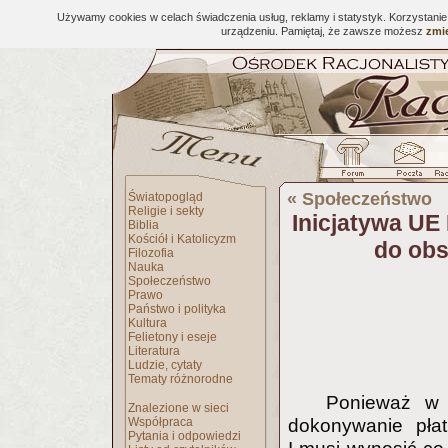
Używamy cookies w celach świadczenia usług, reklamy i statystyk. Korzystani
urządzeniu. Pamiętaj, że zawsze możesz
zmie
«
Społeczeństwo
Światopogląd
Religie i sekty
Inicjatywa U
Biblia
Kościół i Katolicyzm
do obs
Filozofia
Nauka
Społeczeństwo
Prawo
Państwo i polityka
Kultura
Felietony i eseje
Literatura
Ludzie, cytaty
Tematy różnorodne
Ponieważ w 
Znalezione w sieci
Współpraca
dokonywanie pła
Pytania i odpowiedzi