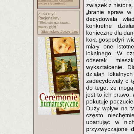
może się zmienić
związek z historią
„branie spraw w 
Złota myśl
Racjonalisty:
decydowała wład
"Błoto stwarza czasem
konkretne dział
pozory głębi."
Stanisław Jerzy Lec
konieczne dla dane
koła gospodyń wiej
miały one istotn
lokalnego. W cz
odsetek mieszk
wykształcenie. D
działań lokalnyc
zadecydowały o t
do tego, że mogą 
jest to ich prawo,
pokutuje poczucie 
Duży wpływ na ta
często niechętni
upatrując w ni
przyzwyczajone do