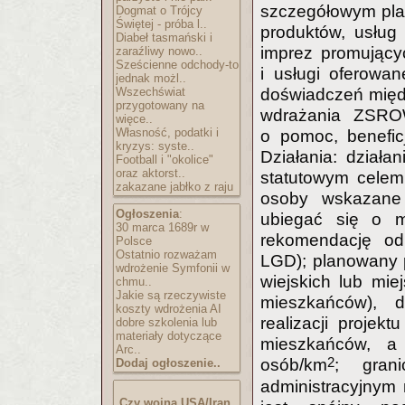
szczegółowym pla
Dogmat o Trójcy
Świętej - próba l..
produktów, usług
Diabeł tasmański i
imprez promującyc
zaraźliwy nowo..
Sześcienne odchody-to
i usługi oferowa
jednak możl..
Wszechświat
doświadczeń międ
przygotowany na
wdrażania ZSRO
więce..
Własność, podatki i
o pomoc, beneficj
kryzys: syste..
Działania: działa
Football i "okolice"
oraz aktorst..
statutowym celem
zakazane jabłko z raju
osoby wskazane
Ogłoszenia
:
ubiegać się o m
30 marca 1689r w
rekomendację od 
Polsce
Ostatnio rozważam
LGD); planowany 
wdrożenie Symfonii w
wiejskich lub mie
chmu..
Jakie są rzeczywiste
mieszkańców), 
koszty wdrożenia AI
realizacji proje
dobre szkolenia lub
materiały dotyczące
mieszkańców, a 
Arc..
2
osób/km
; gran
Dodaj ogłoszenie..
administracyjnym 
Czy wojna USA/Iran