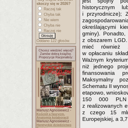
jest spójny po
skoczy się w 2026?
historycznym l
Raczej tak
i przyrodnicze)
Chyba tak
zagospodarowani
Nie wiem
Chyba nie
określającymi ki
Raczej nie
gminy). Ponadto, 
z obszarem LGD. 
Oddano 122 głosów.
mieć również z
Chcesz wiedzieć więcej?
w opłacaniu skła
Zamów dobrą książkę.
Propozycje Racjonalisty:
Ważnym kryterium 
niż jednego pro
finansowania p
Maksymalny poz
Schematu II wynos
etapowo, wnioskow
150 000 PLN 
z realizowanych 
Mariusz Agnosiewicz -
z czego 15 ml
Kościół a faszyzm.
Anatomia kolaboracji
Europejskiej, a 3,
Mariusz Agnosiewicz -
Heretyckie dziedzictwo