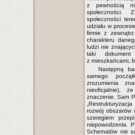
z pewnością nie
społeczności.
społeczności ter
udziału w procesi
firmie z zewnątr
charakteru daneg
ludzi nie znający
taki dokument
z mieszkańcami, b
Następną ba
samego począt
zrozumienia zn
nieoficjalnie)
znaczenie. Sam P
„Restrukturyzacj
rozwój obszarów 
szeregiem przep
niepowodzenia. P
Schematów nie są