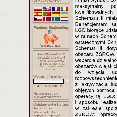
I musi wynosić c
Listy od czytelników
maksymalny p
kwalifikowalnych i
Schematu II miał
Beneficjentami są
Fundusz Racjonalisty
LGD biorące udzia
w ramach Schemat
ostatecznymi Sch
Wesprzyj nas..
Schemat II dot
Zarejestrowaliśmy
obszaru ZSROW. Z
298.123.089
wizyt
wsparcie działaln
Ponad 1062 autorów
napisało
dla nas 7343
obszarów wiejskic
tekstów.
Zajęłyby one 28930
stron A4
do wzięcia ud
Wyszukaj na stronach:
rozpowszechnieni
z aktywizacją lu
Kryteria szczegółowe
objętych pomocą 
Najnowsze strony..
operacyjną LGD;
Archiwum streszczeń..
i sposobu realiz
Ostatnie wątki Forum
:
w zakresie sporz
iluzja wolności
Wzór na liczby
ZSROW; opracow
parzyste i nie par..