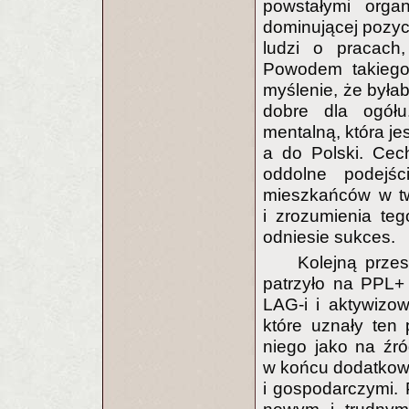
powstałymi organ
dominującej pozycj
ludzi o pracach
Powodem takiego
myślenie, że byłaby
dobre dla ogółu
mentalną, która 
a do Polski. Cec
oddolne podejś
mieszkańców w tw
i zrozumienia te
odniesie sukces.
Kolejną przes
patrzyło na PPL+
LAG-i i aktywizow
które uznały ten
niego jako na źr
w końcu dodatkowa
i gospodarczymi. 