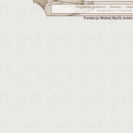
Regulamin publikacji
Bannery
Mapa
[
] [
] [
Racjonalista
Copyright
©
Fundacja Wolnej Myśli, kont