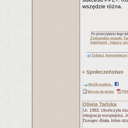
wszędzie różna.
Po przeczytaniu tego tek
Żydowskie miasto T
Inteligent - lepszy go
Zobacz komentarze (
«
Społeczeństwo
(
Wyślij mailem..
Wersja do druku
PD
Oliwia Tańska
Ur. 1983. Ukończyła stu
integracja europejska. 
Dunajec-Biała, które 