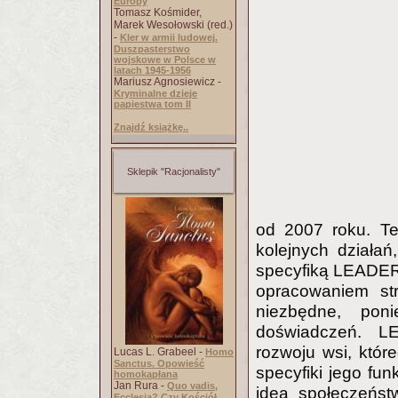
Europy
Tomasz Kośmider,
Marek Wesołowski (red.)
-
Kler w armii ludowej.
Duszpasterstwo
wojskowe w Polsce w
latach 1945-1956
Mariusz Agnosiewicz -
Kryminalne dzieje
papiestwa tom II
Znajdź książkę..
Sklepik "Racjonalisty"
od 2007 roku. Te
kolejnych działa
specyfiką LEADER-
opracowaniem str
niezbędne, po
doświadczeń. L
rozwoju wsi, któr
Lucas L. Grabeel -
Homo
Sanctus. Opowieść
specyfiki jego fu
homokapłana
Jan Rura -
Quo vadis,
idea społeczeńst
Ecclesia? Czy Kościół