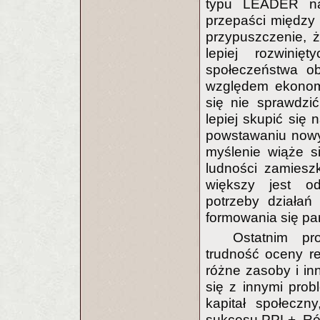
typu LEADER na 
przepaści między o
przypuszczenie, ż
lepiej rozwinię
społeczeństwa ob
względem ekonom
się nie sprawdzi
lepiej skupić się 
powstawaniu nowyc
myślenie wiąże s
ludności zamieszk
większy jest od
potrzeby działań
formowania się par
Ostatnim p
trudność oceny r
różne zasoby i in
się z innymi prob
kapitał społeczn
sukcesu PPL+. Ró