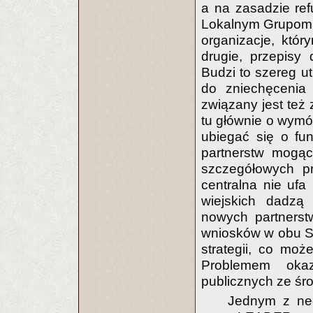
a na zasadzie ref
Lokalnym Grupom 
organizacje, któr
drugie, przepisy
Budzi to szereg u
do zniechęcenia 
związany jest też
tu głównie o wymó
ubiegać się o fu
partnerstw mogąc
szczegółowych p
centralna nie ufa
wiejskich dadzą
nowych partnerstw
wniosków w obu Sc
strategii, co mo
Problemem okaz
publicznych ze ś
Jednym z neg