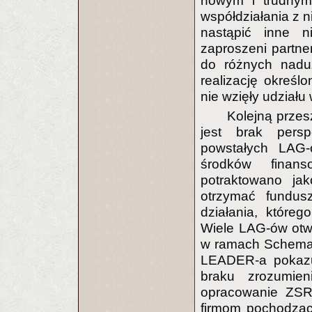
nowym i trudny
współdziałania z n
nastąpić inne 
zaproszeni partn
do różnych naduż
realizację określo
nie wzięły udziału
Kolejną prze
jest brak pers
powstałych LAG-
środków finan
potraktowano ja
otrzymać fundus
działania, które
Wiele LAG-ów otwa
w ramach Schematu 
LEADER-a pokazuj
braku zrozumie
opracowanie ZSRO
firmom pochodząc