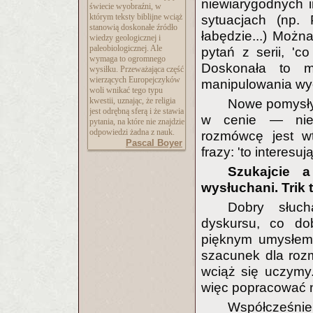
niewiarygodnych i
świecie wyobraźni, w
którym teksty biblijne wciąż
sytuacjach (np. 
stanowią doskonałe źródło
łabędzie...) Możn
wiedzy geologicznej i
paleobiologicznej. Ale
pytań z serii, 'co
wymaga to ogromnego
Doskonała to m
wysiłku. Przeważająca część
wierzących Europejczyków
manipulowania wy
woli wnikać tego typu
kwestii, uznając, że religia
Nowe pomysły,
jest odrębną sferą i że stawia
w cenie — niemn
pytania, na które nie znajdzie
odpowiedzi żadna z nauk.
rozmówcę jest w
Pascal Boyer
frazy: 'to interesują
Szukajcie a
wysłuchani. Trik
Dobry słuch
dyskursu, co do
pięknym umysłem,
szacunek dla rozm
wciąż się uczymy
więc popracować n
Współcześni