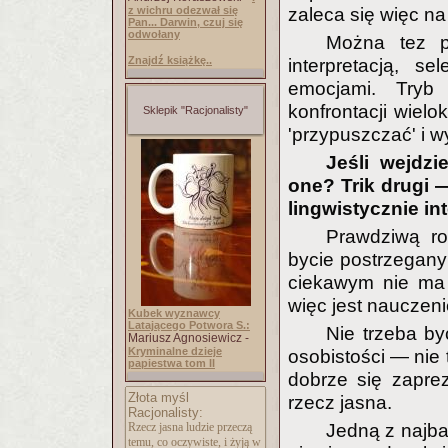
z wichru odezwał się
zaleca się więc n
Pan... Darwin, czuj się
odwołany
Można tez pr
Znajdź książkę..
interpretacją, s
emocjami. Tryb 
konfrontacji wielo
Sklepik "Racjonalisty"
'przypuszczać' i w
Jeśli wejdz
one? Trik drugi —
lingwistycznie in
Prawdziwą ro
bycie postrzegany
ciekawym nie ma 
więc jest nauczeni
Kubek wyznawcy
Latającego Potwora S.:
Nie trzeba b
Mariusz Agnosiewicz -
Kryminalne dzieje
osobistości — nie
papiestwa tom II
dobrze się zapre
Złota myśl
rzecz jasna.
Racjonalisty:
Rzecz jasna ludzie przeczą
Jedną z najba
temu, co oczywiste, i żyją w