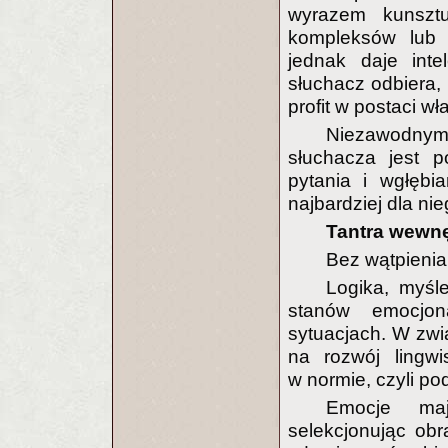
wyrazem kunszt
kompleksów lub 
jednak daje int
słuchacz odbiera, 
profit w postaci w
Niezawodnym
słuchacza jest p
pytania i wgłębi
najbardziej dla ni
Tantra wewnę
Bez wątpienia
Logika, myśl
stanów emocjon
sytuacjach. W zwi
na rozwój lingw
w normie, czyli pod
Emocje maj
selekcjonując obr