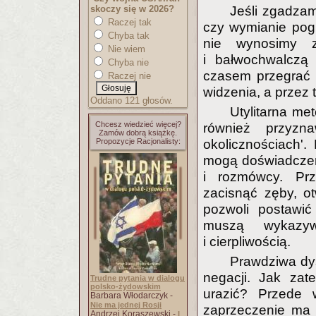
skoczy się w 2026?
Jeśli zgadza
Raczej tak
czy wymianie pogl
Chyba tak
nie wynosimy 
Nie wiem
i bałwochwalczą 
Chyba nie
czasem przegrać 
Raczej nie
widzenia, a przez
Oddano 121 głosów.
Utylitarna me
Chcesz wiedzieć więcej?
również przyzna
Zamów dobrą książkę.
Propozycje Racjonalisty:
okolicznościach'
mogą doświadczeni
i rozmówcy. Prz
zacisnąć zęby, o
pozwoli postawić
muszą wykazyw
i cierpliwością.
Prawdziwa dysk
negacji. Jak zat
Trudne pytania w dialogu
polsko-żydowskim
urazić? Przede 
Barbara Włodarczyk -
Nie ma jednej Rosji
zaprzeczenie ma 
Andrzej Koraszewski -
I