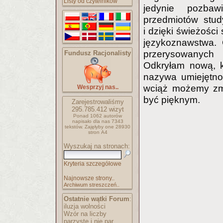
Listy od czytelników
jedynie pozbawi
przedmiotów stud
i dzięki świeżości
językoznawstwa. 
przerysowanych 
Fundusz Racjonalisty
Odkryłam nową, k
nazywa umiejętno
wciąż możemy zmie
Wesprzyj nas..
być pięknym.
Zarejestrowaliśmy
295.785.412
wizyt
Ponad 1062 autorów
napisało
dla nas 7343
tekstów.
Zajęłyby one 28930
stron A4
Wyszukaj na stronach:
Kryteria szczegółowe
Najnowsze strony..
Archiwum streszczeń..
Ostatnie wątki Forum
:
iluzja wolności
Wzór na liczby
parzyste i nie par..