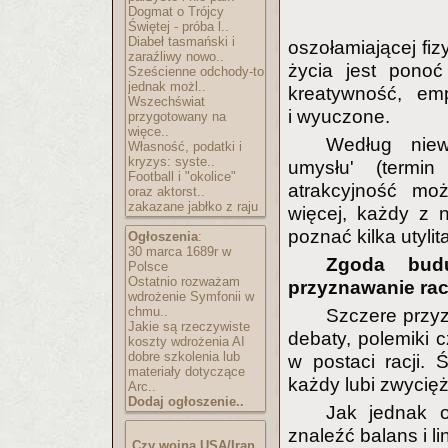
Dogmat o Trójcy
Świętej - próba l..
Diabeł tasmański i
oszołamiającej fi
zaraźliwy nowo..
życia jest ponoć
Sześcienne odchody-to
jednak możl..
kreatywność, em
Wszechświat
i wyuczone.
przygotowany na
więce..
Według niewą
Własność, podatki i
kryzys: syste..
umysłu' (termi
Football i "okolice"
atrakcyjność mo
oraz aktorst..
zakazane jabłko z raju
więcej, każdy z 
poznać kilka utylita
Ogłoszenia
:
30 marca 1689r w
Zgoda budu
Polsce
Ostatnio rozważam
przyznawanie rac
wdrożenie Symfonii w
chmu..
Szczere przyz
Jakie są rzeczywiste
debaty, polemiki 
koszty wdrożenia AI
dobre szkolenia lub
w postaci racji. Ś
materiały dotyczące
każdy lubi zwycię
Arc..
Dodaj ogłoszenie..
Jak jednak 
znaleźć balans i 
Czy wojna USA/Iran