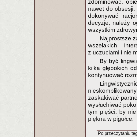
zdominować, obie
nawet do obsesji.
dokonywać racj
decyzje, należy o
wszystkim zdrowy
Najprostsze za
wszelakich int
z uczuciami i nie 
By być lingwi
kilka głębokich od
kontynuować roz
Lingwistyczn
nieskomplikowan
zaskakiwać partne
wysłuchiwać pokor
tym pięści, by nie
piękna w pigułce.
Po przeczytaniu tego