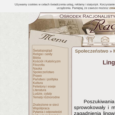
Używamy cookies w celach świadczenia usług, reklamy i statystyk. Korzystani
urządzeniu. Pamiętaj, że zawsze możesz
zmie
Społeczeństwo
Światopogląd
»
Religie i sekty
Biblia
Ling
Kościół i Katolicyzm
Filozofia
Nauka
Społeczeństwo
Prawo
Państwo i polityka
Kultura
Felietony i eseje
Literatura
Ludzie, cytaty
Tematy różnorodne
Poszukiwan
Znalezione w sieci
sprowokowały i m
Współpraca
Pytania i odpowiedzi
zagadnienia lingw