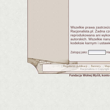
Wszelkie prawa zastrzeżo
Racjonalista.pl. Żadna c
reprodukowana ani wykorz
autorskich. Wszelkie nar
kodeksie karnym i ustawi
Zaloguj jako
:
Ha
Regulamin publikacji
Bannery
Mapa
[
] [
] [
Racjonalista
Copyright
©
Fundacja Wolnej Myśli, kont