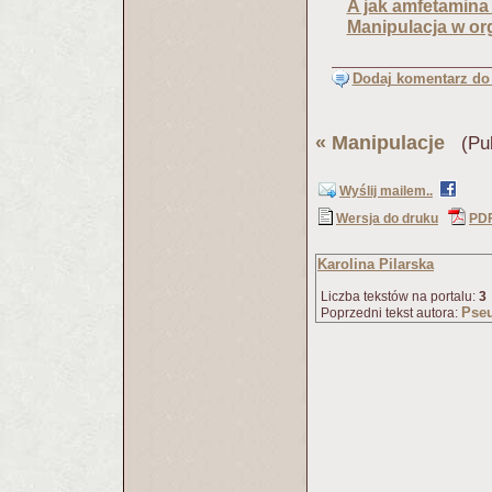
A jak amfetamina (
Manipulacja w org
Dodaj komentarz do 
«
Manipulacje
(Pub
Wyślij mailem..
Wersja do druku
PD
Karolina Pilarska
Liczba tekstów na portalu:
3
Pseu
Poprzedni tekst autora: