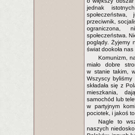
o większy obszar
jednak istotny
społeczeństwa, 
przeciwnik, socjal
ograniczona, 
społeczeństwa. Nie
poglądy. Żyjemy 
świat dookoła nas
Komunizm, na
miało dobre stro
w stanie takim, 
Wszyscy byliśmy 
składała się z Po
mieszkania, daj
samochód lub telew
w partyjnym komi
pociotek, i jakoś t
Nagle to ws
naszych niedosko