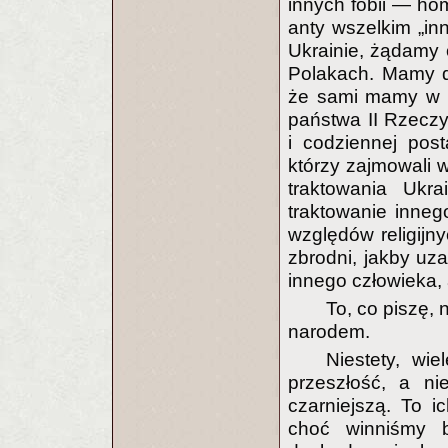
innych fobii — hom
anty wszelkim „i
Ukrainie, żądamy 
Polakach. Mamy d
że sami mamy w t
państwa II Rzeczyp
i codziennej pos
którzy zajmowali w
traktowania Ukra
traktowanie innego
względów religijn
zbrodni, jakby uz
innego człowieka, 
To, co piszę,
narodem.
Niestety, wi
przeszłość, a ni
czarniejszą. To i
choć winniśmy b