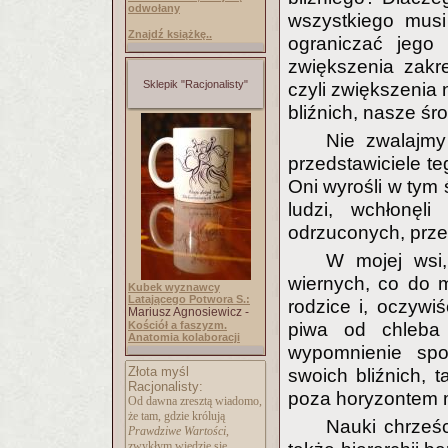
odwołany
wszystkiego musi
Znajdź książkę..
ograniczać jego 
zwiększenia zakr
Sklepik "Racjonalisty"
czyli zwiększenia
bliźnich, nasze śr
Nie zwalajmy
przedstawiciele te
Oni wyrośli w tym
ludzi, wchłonęli
odrzuconych, prze
W mojej wsi,
wiernych, co do 
Kubek wyznawcy
Latającego Potwora S.:
rodzice i, oczywiś
Mariusz Agnosiewicz -
Kościół a faszyzm.
piwa od chleba
Anatomia kolaboracji
wypomnienie spo
Złota myśl
swoich bliźnich, t
Racjonalisty:
poza horyzontem m
Od dawna zresztą wiadomo,
że tam, gdzie królują
Nauki chrześ
Prawdziwe Wartości
,
zwykłym wiedzie się