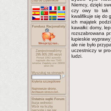
Listy od czytelników
Niemcy, dzięki sw
czy owy to tak 
kwalifikuje się d
ich majątek podz
Fundusz Racjonalisty
kawałki: domy, le
rozszabrowana prz
łupieskie wyprawy)
Wesprzyj nas..
ale nie było przyp
uczestniczy w pr
Zarejestrowaliśmy
295.805.285
wizyt
ludzi.
Ponad 1062 autorów
napisało
dla nas 7343
tekstów.
Zajęłyby one 28930
stron A4
Wyszukaj na stronach:
Kryteria szczegółowe
Najnowsze strony..
Archiwum streszczeń..
Ostatnie wątki Forum
:
iluzja wolności
Wzór na liczby
parzyste i nie par..