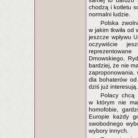
samej to bardzo 
chodzą i kotletu 
normalni ludzie.
Polska zwoln
w jakim tkwiła od 
jeszcze wpływu U
oczywiście jes
reprezentowan
Dmowskiego, Ryd
bardziej, że nie 
zaproponowania. 
dla bohaterów od
dziś już interesują.
Polacy chcą 
w którym nie ma 
homofobie, gardz
Europie każdy gd
swobodnego wybor
wybory innych.