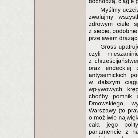
dochodzą, ciągle 
Myślmy uczciw
zwalajmy wszyst
zdrowym ciele s
z siebie, podobni
przejawem drążące
Gross upatruj
czyli mieszanini
z chrześcijaństwe
oraz endeckiej
antysemickich po
w dalszym ciągu
wpływowych kręga
choćby pomnik an
Dmowskiego, wy
Warszawy (to pra
o możliwie najwięk
cała jego polit
parlamencie z na