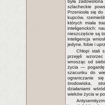
była zadowolona
szlacheckie pows
Przeniosła się do 
kupców, rzemieśl
których miała tr
inteligenckich: na
nieszczęście są t
inteligencja wnio
jedyne, fobie i up
Chłopi stali
przejęli wzorzec
wnosząc od siebi
życia — pogardę 
szacunku do wie
ograniczanie si
środowiska, st
działaniami wśr
wieków życia w pog
Antysemityzm 