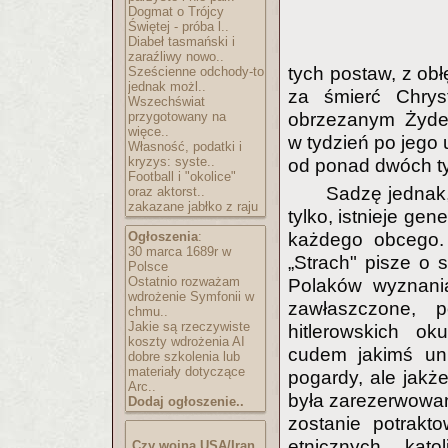
Dogmat o Trójcy
Świętej - próba l..
Diabeł tasmański i
zaraźliwy nowo..
tych postaw, z ob
Sześcienne odchody-to
jednak możl..
za śmierć Chrys
Wszechświat
przygotowany na
obrzezanym Żydem
więce..
w tydzień po jego 
Własność, podatki i
kryzys: syste..
od ponad dwóch tys
Football i "okolice"
Sadzę jednak,
oraz aktorst..
zakazane jabłko z raju
tylko, istnieje ge
Ogłoszenia
:
każdego obcego. 
30 marca 1689r w
„Strach" pisze o 
Polsce
Ostatnio rozważam
Polaków wyznania
wdrożenie Symfonii w
zawłaszczone, p
chmu..
Jakie są rzeczywiste
hitlerowskich ok
koszty wdrożenia AI
cudem jakimś uni
dobre szkolenia lub
materiały dotyczące
pogardy, ale jakż
Arc..
była zarezerwowan
Dodaj ogłoszenie..
zostanie potrakt
etnicznych, kat
Czy wojna USA/Iran