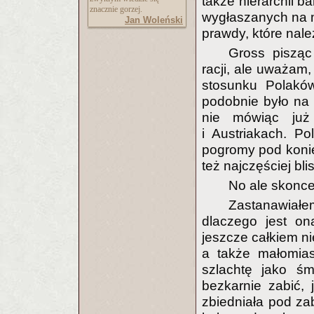
także hierarchii b
znacznie gorzej.
wygłaszanych na m
Jan Woleński
prawdy, które nal
Gross pisząc
racji, ale uważam, 
stosunku Polaków
podobnie było na U
nie mówiąc już
i Austriakach. P
pogromy pod konie
też najczęściej blis
No ale skonce
Zastanawiałem
dlaczego jest on
jeszcze całkiem n
a także małomias
szlachtę jako śm
bezkarnie zabić, 
zbiedniała pod zab