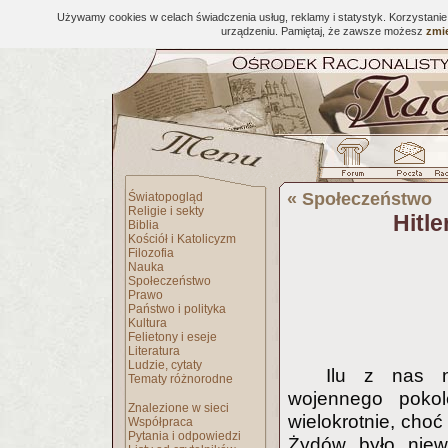
Używamy cookies w celach świadczenia usług, reklamy i statystyk. Korzystani
urządzeniu. Pamiętaj, że zawsze możesz
zmie
«
Społeczeństwo
Światopogląd
Religie i sekty
Hitle
Biblia
Kościół i Katolicyzm
Filozofia
Nauka
Społeczeństwo
Prawo
Państwo i polityka
Kultura
Felietony i eseje
Literatura
Ludzie, cytaty
Ilu z nas ni
Tematy różnorodne
wojennego poko
Znalezione w sieci
wielokrotnie, choć
Współpraca
Pytania i odpowiedzi
Żydów było niewi