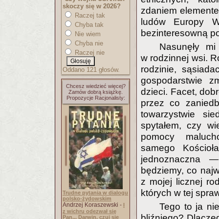
skoczy się w 2026?
zdaniem elementem
Raczej tak
ludów Europy Ws
Chyba tak
bezinteresowną po
Nie wiem
Chyba nie
Nasunęły mi 
Raczej nie
w rodzinnej wsi. R
rodzinie, sąsiad
Oddano 121 głosów.
gospodarstwie z
Chcesz wiedzieć więcej?
dzieci. Facet, do
Zamów dobrą książkę.
Propozycje Racjonalisty:
przez co zanied
towarzystwie sie
spytałem, czy wi
pomocy malucho
samego Kościoła
jednoznaczna —
będziemy, co naj
z mojej licznej ro
których w tej spra
Trudne pytania w dialogu
polsko-żydowskim
Andrzej Koraszewski -
Tego to ja ni
I
z wichru odezwał się
bliźniego? Dlacz
Pan... Darwin, czuj się