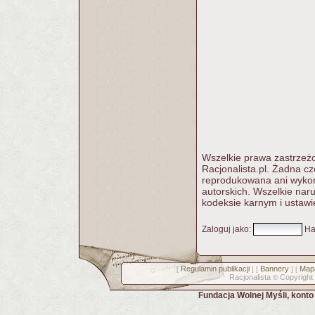
Wszelkie prawa zastrzeżo
Racjonalista.pl. Żadna c
reprodukowana ani wykorz
autorskich. Wszelkie nar
kodeksie karnym i ustawi
Zaloguj jako
:
Ha
Regulamin publikacji
Bannery
Mapa
[
] [
] [
Racjonalista
Copyright
©
Fundacja Wolnej Myśli, kont