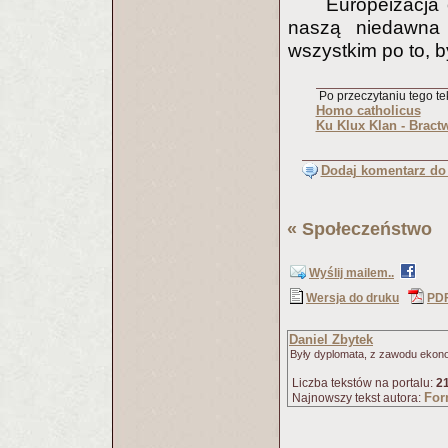
Europeizacja
naszą niedawna p
wszystkim po to, b
Po przeczytaniu tego tek
Homo catholicus
Ku Klux Klan - Bract
Dodaj komentarz do 
«
Społeczeństwo
(
Wyślij mailem..
Wersja do druku
PD
Daniel Zbytek
Były dyplomata, z zawodu ekon
Liczba tekstów na portalu:
2
For
Najnowszy tekst autora: