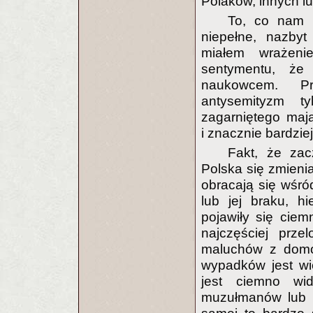
Polaków, innych lu
To, co nam 
niepełne, nazbyt
miałem wrażeni
sentymentu, że
naukowcem. Pr
antysemityzm t
zagarniętego maj
i znacznie bardzie
Fakt, że za
Polska się zmienia
obracają się wśród
lub jej braku, hi
pojawiły się cie
najczęściej prze
maluchów z domó
wypadków jest wi
jest ciemno wi
muzułmanów lub in