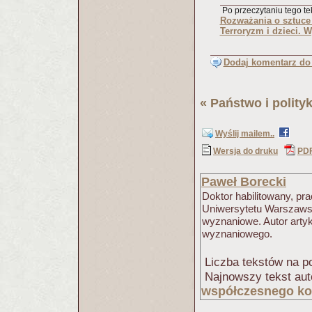
Po przeczytaniu tego tek
Rozważania o sztuce 
Terroryzm i dzieci.
Dodaj komentarz do 
«
Państwo i polity
Wyślij mailem..
Wersja do druku
PD
Paweł Borecki
Doktor habilitowany, p
Uniwersytetu Warszaws
wyznaniowe. Autor arty
wyznaniowego.
Liczba tekstów na po
Najnowszy tekst aut
współczesnego ko