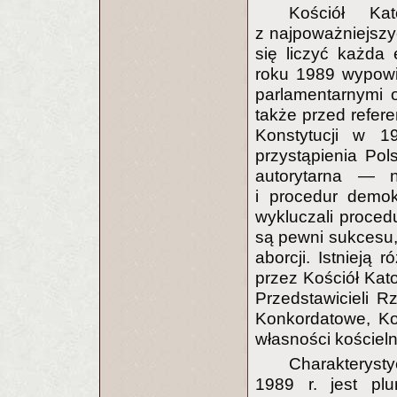
Kościół Ka
z najpoważniejszyc
się liczyć każda
roku 1989 wypowi
parlamentarnymi o
także przed refer
Konstytucji w 1
przystąpienia Pols
autorytarna — n
i procedur demok
wykluczali proced
są pewni sukcesu, 
aborcji. Istnieją 
przez Kościół Kat
Przedstawicieli R
Konkordatowe, Ko
własności kościeln
Charakterysty
1989 r. jest pl