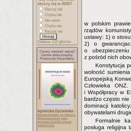
skoczy się w 2026?
Raczej tak
Chyba tak
Nie wiem
w polskim prawie
Chyba nie
rządów komunisty
Raczej nie
ustawy: 1) o stos
Oddano 120 głosów.
2) o gwarancjac
o ubezpieczeni
Chcesz wiedzieć więcej?
Zamów dobrą książkę.
z pośród nich obow
Propozycje Racjonalisty:
Konstytucja p
wolność sumienia i
Europejską Konwe
Człowieka ONZ. 
i Współpracy w E
bardzo często nie
dominacji katoli
Agnieszka Dyczewska -
obywatelami drugie
Światopogląd na talerzu.
Wegetarianizm jako
Formalnie k
przejaw współczesnej
religijności
posługa religijna 