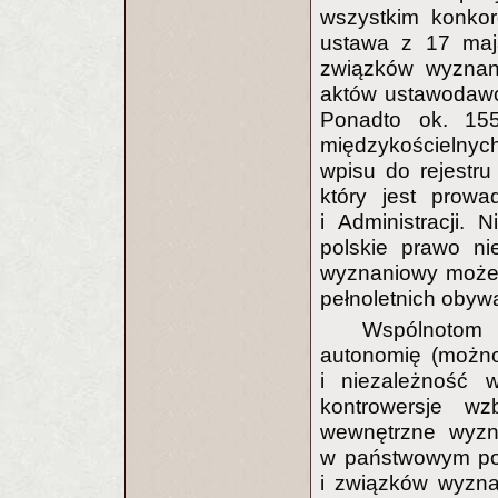
wszystkim konkor
ustawa z 17 maj
związków wyznan
aktów ustawodawc
Ponadto ok. 155
międzykościelny
wpisu do rejestr
który jest prow
i Administracji.
polskie prawo ni
wyznaniowy może 
pełnoletnich obywa
Wspólnotom 
autonomię (możno
i niezależność 
kontrowersje w
wewnętrzne wyzn
w państwowym po
i związków wyzn