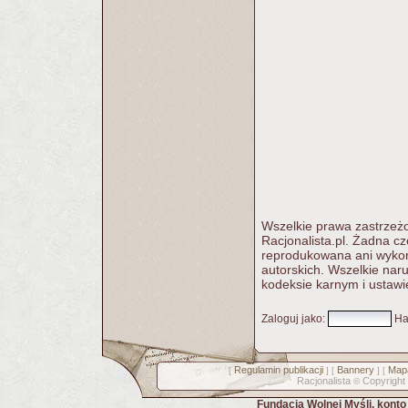
Wszelkie prawa zastrzeżo
Racjonalista.pl. Żadna c
reprodukowana ani wykorz
autorskich. Wszelkie nar
kodeksie karnym i ustawi
Zaloguj jako
:
Ha
Regulamin publikacji
Bannery
Mapa
[
] [
] [
Racjonalista
Copyright
©
Fundacja Wolnej Myśli, kont