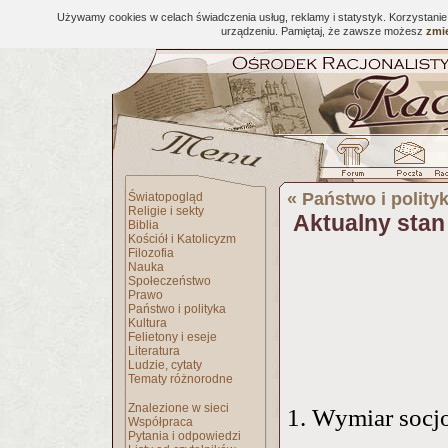
Używamy cookies w celach świadczenia usług, reklamy i statystyk. Korzystani
urządzeniu. Pamiętaj, że zawsze możesz
zmie
«
Państwo i polity
Światopogląd
Religie i sekty
Aktualny sta
Biblia
Kościół i Katolicyzm
Filozofia
Nauka
Społeczeństwo
Prawo
Państwo i polityka
Kultura
Felietony i eseje
Literatura
Ludzie, cytaty
Tematy różnorodne
Znalezione w sieci
1. Wymiar socj
Współpraca
Pytania i odpowiedzi