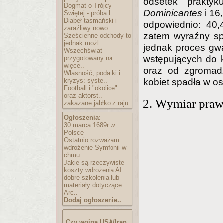
odsetek prakty
Dogmat o Trójcy
Dominicantes
i 1
Świętej - próba l..
Diabeł tasmański i
odpowiednio: 40,
zaraźliwy nowo..
zatem wyraźny spad
Sześcienne odchody-to
jednak możl..
jednak proces gwa
Wszechświat
wstępujących do 
przygotowany na
więce..
oraz od zgromad
Własność, podatki i
kobiet spadła w os
kryzys: syste..
Football i "okolice"
oraz aktorst..
2. Wymiar pra
zakazane jabłko z raju
Ogłoszenia
:
30 marca 1689r w
Polsce
Ostatnio rozważam
wdrożenie Symfonii w
chmu..
Jakie są rzeczywiste
koszty wdrożenia AI
dobre szkolenia lub
materiały dotyczące
Arc..
Dodaj ogłoszenie..
Czy wojna USA/Iran