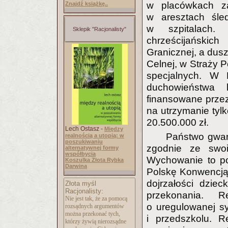
w placówkach za
Znajdź książkę..
w aresztach śle
w szpitalach. 
Sklepik "Racjonalisty"
chrześcijańskic
Granicznej, a dusz
Celnej, w Straży 
specjalnych. W P
duchowieństwa k
finansowane przez
na utrzymanie tyl
20.500.000 zł.
Lech Ostasz -
Między
Państwo gwar
realnością a utopią: w
poszukiwaniu
zgodnie ze swoi
alternatywnej formy
współbycia
Wychowanie to po
Koszulka Złota Rybka
Darwina
Polskę Konwencją 
dojrzałości dzie
Złota myśl
Racjonalisty:
przekonania. R
Nie jest tak, że za pomocą
o uregulowanej s
rozsądnych argumentów
można przekonać tych,
i przedszkolu. R
którzy żywią nierozsądne