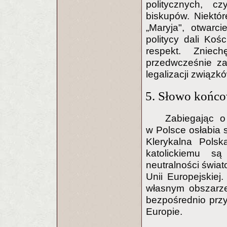
politycznych, c
biskupów. Niektór
„Maryja", otwarc
politycy dali Koś
respekt. Zniec
przedwcześnie za
legalizacji związków
5. Słowo końc
Zabiegając o 
w Polsce osłabia s
Klerykalna Polsk
katolickiemu s
neutralności świa
Unii Europejskiej
własnym obszarze
bezpośrednio przy
Europie.