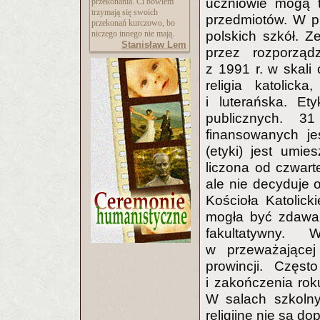
uczniowie mogą t
przekonania. Ci bowiem
trzymają się swoich
przedmiotów. W p
przekonań kurczowo, bo
polskich szkół. 
niczego innego nie mają.
Stanisław Lem
przez rozporzą
z 1991 r. w skali
religia katolic
i luterańska. E
publicznych. 3
finansowanych je
(etyki) jest umi
liczona od czwart
ale nie decyduje o
Kościoła Katolick
mogła być zdawan
fakultatywny.
w przeważającej 
prowincji. Częst
i zakończenia roku
W salach szkolny
religijne nie są d