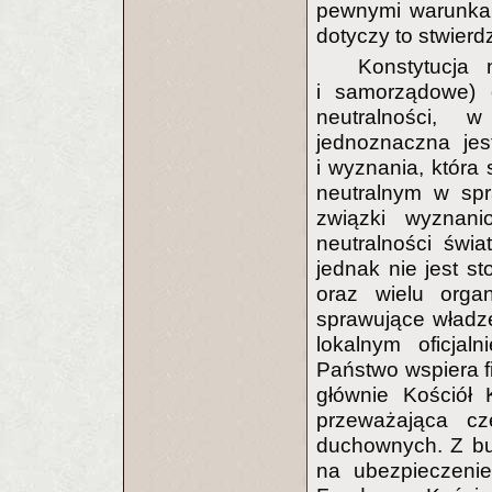
pewnymi warunkam
dotyczy to stwier
Konstytucja
i samorządowe) o
neutralności, 
jednoznaczna jes
i wyznania, która
neutralnym w spra
związki wyznan
neutralności świ
jednak nie jest s
oraz wielu org
sprawujące władz
lokalnym oficjal
Państwo wspiera f
głównie Kościół 
przeważająca cz
duchownych. Z bu
na ubezpieczenie