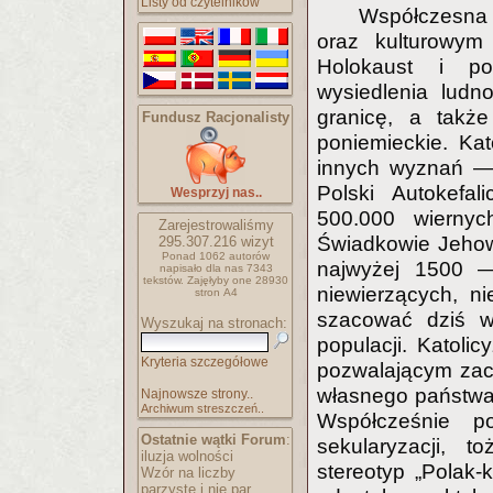
Listy od czytelników
Współczesna
oraz kulturowym 
Holokaust i po
wysiedlenia ludnoś
granicę, a także
Fundusz Racjonalisty
poniemieckie. Kat
innych wyznań — 
Polski Autokefal
Wesprzyj nas..
500.000 wiernyc
Zarejestrowaliśmy
Świadkowie Jehow
295.307.216
wizyt
Ponad 1062 autorów
najwyżej 1500 
napisało
dla nas 7343
tekstów.
Zajęłyby one 28930
niewierzących, 
stron A4
szacować dziś w
Wyszukaj na stronach:
populacji. Katoli
Kryteria szczegółowe
pozwalającym zac
własnego państwa 
Najnowsze strony..
Archiwum streszczeń..
Współcześnie p
Ostatnie wątki Forum
:
sekularyzacji, t
iluzja wolności
stereotyp „Polak-k
Wzór na liczby
parzyste i nie par..