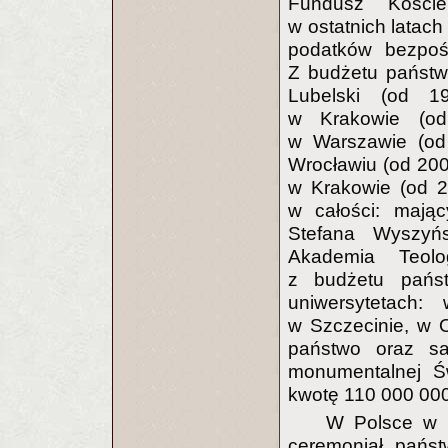
Fundusz Koście
w ostatnich latach
podatków bezpośr
Z budżetu państwa
Lubelski (od 1
w Krakowie (od 
w Warszawie (od 
Wrocławiu (od 200
w Krakowie (od 2
w całości: mając
Stefana Wyszyń
Akademia Teolo
z budżetu państ
uniwersytetach
w Szczecinie, w O
państwo oraz sa
monumentalnej Ś
kwotę 110 000 000
W Polsce w p
ceremoniał państ