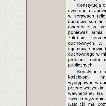
Konstytucja 
i wyznania zapewn
w sprawach relig
sprzeciw sumieni
gwarancje w tym
ponieważ armia
zakresie sprze
duchownych. W p
tajemnica spowied
duchownego w mie
problem ostenta
publicznych.
Konstytucja i
kościołom i i
występować w obro
przede wszystkim 
wewnętrzne. Na m
związki wyznanio
Katolicki ma poz