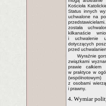
mogą arbitralnie
Kościoła Katolick
Status innych wy
uchwalone na po
przedstawicielami
została uchwalo
kilkanaście wn
i uchwalenie u
dotyczących posz
przed uchwalaniem
Wyraźnie gors
związkami wyznan
prawie całkiem 
w praktyce w ogó
(wspólnotowym)
z osobami wierzą
i prawny.
4. Wymiar poli