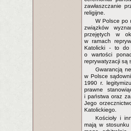
zawłaszczanie prz
religijne.
W Polsce po r
związków wyznan
przejętych w ok
w ramach reprywa
Katolicki - to d
o wartości pona
reprywatyzacji są
Gwarancją neu
w Polsce sądowni
1990 r. legitymiz
prawne stanowią
i państwa oraz za
Jego orzecznictwo
Katolickiego.
Kościoły i i
mają w stosunku 