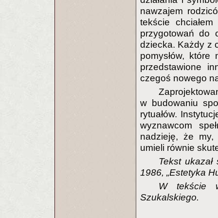
nawzajem rodzicó
tekście chciałem
przygotowań do c
dziecka. Każdy z 
pomysłów, które 
przedstawione in
czegoś nowego na
Zaprojektowan
w budowaniu społ
rytuałów. Instytuc
wyznawcom spełn
nadzieję, że my,
umieli równie sku
Tekst ukazał
1986, „Estetyka 
W tekście w
Szukalskiego.