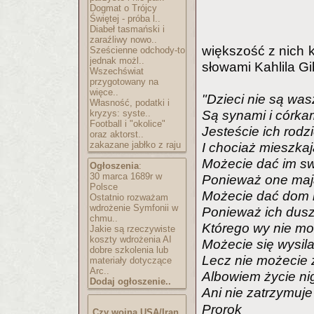
Dogmat o Trójcy
Świętej - próba l..
Diabeł tasmański i
zaraźliwy nowo..
większość z nich k
Sześcienne odchody-to
jednak możl..
słowami Kahlila Gi
Wszechświat
przygotowany na
więce..
"Dzieci nie są was
Własność, podatki i
kryzys: syste..
Są synami i córka
Football i "okolice"
Jesteście ich rodzi
oraz aktorst..
zakazane jabłko z raju
I chociaż mieszkaj
Możecie dać im swo
Ogłoszenia
:
30 marca 1689r w
Ponieważ one maj
Polsce
Możecie dać dom i
Ostatnio rozważam
wdrożenie Symfonii w
Ponieważ ich dusz
chmu..
Którego wy nie mo
Jakie są rzeczywiste
koszty wdrożenia AI
Możecie się wysilać
dobre szkolenia lub
Lecz nie możecie 
materiały dotyczące
Arc..
Albowiem życie nig
Dodaj ogłoszenie..
Ani nie zatrzymuj
Prorok
Czy wojna USA/Iran