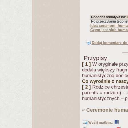
Podobna tematyka na:
Po przeczytaniu tego tek
Idea ceremonii huma
Czym jest ślub huma
Dodaj komentarz do 
Przypisy:
[ 1 ]
W oryginale przy
dodała większy fragm
humanistyczną donios
Co wyrośnie z naszy
[ 2 ]
Rodzice chrzestn
parents = rodzice) –
humanistycznych – pr
«
Ceremonie huma
Wyślij mailem..