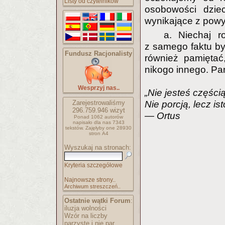
Listy od czytelników
osobowości dzie
wynikające z pow
a. Niechaj r
z samego faktu b
Fundusz Racjonalisty
również pamiętać,
nikogo innego. Pa
Wesprzyj nas..
„Nie jesteś częścią
Zarejestrowaliśmy
Nie porcją, lecz ist
296.759.946
wizyt
— Ortus
Ponad 1062 autorów
napisało
dla nas 7343
tekstów.
Zajęłyby one 28930
stron A4
Wyszukaj na stronach:
Kryteria szczegółowe
Najnowsze strony..
Archiwum streszczeń..
Ostatnie wątki Forum
:
iluzja wolności
Wzór na liczby
parzyste i nie par..