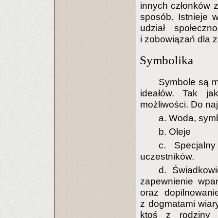
innych członków 
sposób. Istnieje
udział społeczn
i zobowiązań dla 
Symbolika
Symbole są ma
ideałów. Tak ja
możliwości. Do na
a. Woda, symb
b. Oleje
c. Specjaln
uczestników.
d. Świadkowi
zapewnienie wpar
oraz dopilnowan
z dogmatami wiar
ktoś z rodziny