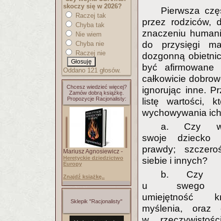
skoczy się w 2026?
Pierwsza częś
Raczej tak
przez rodziców, d
Chyba tak
znaczeniu humanis
Nie wiem
do przysięgi ma
Chyba nie
Raczej nie
dozgonną obietnicę
być afirmowane 
Oddano 121 głosów.
całkowicie dobrow
Chcesz wiedzieć więcej?
ignorując inne. P
Zamów dobrą książkę.
Propozycje Racjonalisty:
listę wartości,
wychowywania ich
a. Czy wy
swoje dziecko
prawdy; szczero
Mariusz Agnosiewicz -
Heretyckie dziedzictwo
siebie i innych?
Europy
b. Czy ro
Znajdź książkę..
u swego d
umiejętność kr
Sklepik "Racjonalisty"
myślenia, oraz 
w rzeczywistośc