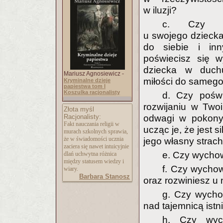
w iluzji?
c. Czy ro
u swojego dzieck
do siebie i in
poświecisz się 
dziecka w duch
Mariusz Agnosiewicz -
miłości do samego
Kryminalne dzieje
papiestwa tom I
Koszulka racjonalisty
d. Czy pośw
rozwijaniu w Two
Złota myśl
Racjonalisty:
odwagi w pokony
Fakt nauczania religii w
ucząc je, że jest si
murach szkolnych sprawia,
że w świadomości ucznia
jego własny strac
zaciera się nawet intuicyjnie
e. Czy wycho
dlań uchwytna różnica
między statusem wiedzy i
f. Czy wychow
wiary.
Barbara Stanosz
oraz rozwiniesz u
g. Czy wycho
nad tajemnicą istn
h. Czy wyc