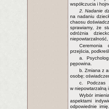
współczucia i hojn
2. Nadanie dz
na nadaniu dziec
chaosu doświadcz
sprawiamy, że st
odróżnia dziec
niepowtarzalność,
Ceremonia d
przejścia, podkreśl
a. Psycholog
pępowina.
b. Zmiana z a
osobę; oświadczeni
c. Podczas 
w niepowtarzalną 
Wybór imieni
aspektami indyw
odpowiednie imię.