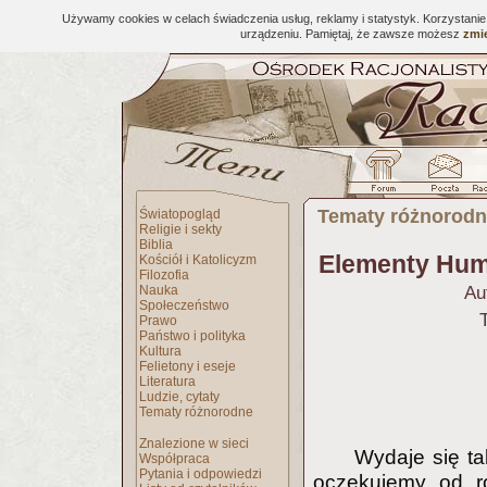
Używamy cookies w celach świadczenia usług, reklamy i statystyk. Korzystani
urządzeniu. Pamiętaj, że zawsze możesz
zmie
Tematy różnorod
Światopogląd
Religie i sekty
Biblia
Elementy Huma
Kościół i Katolicyzm
Filozofia
Nauka
Au
Społeczeństwo
Prawo
Państwo i polityka
Kultura
Felietony i eseje
Literatura
Ludzie, cytaty
Tematy różnorodne
Znalezione w sieci
Wydaje się ta
Współpraca
Pytania i odpowiedzi
oczekujemy od ro