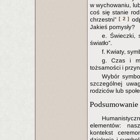
w wychowaniu, lub
coś się stanie ro
[ 2 ]
chrzestni”
odp
Jakieś pomysły?
e. Świeczki,
światło”.
f. Kwiaty, sym
g. Czas i m
tożsamości i przyn
Wybór symbol
szczególnej uwa
rodziców lub społe
Podsumowanie
Humanistycz
elementów: nasz
kontekst ceremon
działania i symbol