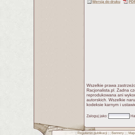
Wersja do druku
PD
Wszelkie prawa zastrzeżo
Racjonalista.pl. Żadna c
reprodukowana ani wykorz
autorskich. Wszelkie nar
kodeksie karnym i ustawi
Zaloguj jako
:
Ha
Regulamin publikacji
Bannery
Mapa
[
] [
] [