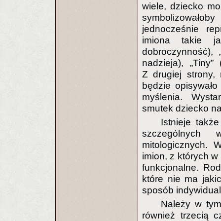
wiele, dziecko m
symbolizowałoby
jednocześnie re
imiona takie ja
dobroczynność), 
nadzieja), „Tiny” 
Z drugiej strony,
będzie opisywało
myślenia. Wystar
smutek dziecko n
Istnieje tak
szczególnych w
mitologicznych. 
imion, z których w
funkcjonalne. Ro
które nie ma jaki
sposób indywidua
Należy w ty
również trzecią c