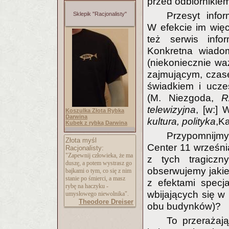
przed odbiornikiem
Przesyt info
Sklepik "Racjonalisty"
W efekcie im wię
też serwis info
Konkretna wiadom
(niekoniecznie waż
zajmującym, czas
świadkiem i uczes
(M. Niezgoda,
R
telewizyjna
, [w:] 
Koszulka Złota Rybka
Darwina
kultura, polityka
,K
Kubek z rybką Darwina
Przypomnijmy
Złota myśl
Center 11 września
Racjonalisty:
"Zapewnij człowieka, że ma
z tych tragiczn
duszę, a potem wystrasz go
obserwujemy jakie
bajkami o tym, co się z nim
stanie po śmierci, a masz
z efektami specj
rybę na haczyku -
wbijających się w
umysłowego niewolnika".
Theodore Dreiser
obu budynków)?
To przerażaj