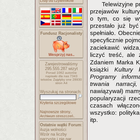
Listy od czytelników
Telewizyjne p
przejawów kultur
o tym, co się wy
przestało już być
spełniało. Obecni
Fundusz Racjonalisty
specyficznie poj
zaciekawić widza
liczyć treść, al
Wesprzyj nas..
Zdaniem Marka Kr
Zarejestrowaliśmy
książki
Kultury 
295.555.287
wizyt
Ponad 1062 autorów
Programy inform
napisało
dla nas 7343
tekstów.
Zajęłyby one 28930
trwania narracj
stron A4
nawiązywał) mamy
Wyszukaj na stronach:
popularyzacji rz
Kryteria szczegółowe
czasach włączon
wszystko: polityka
Najnowsze strony..
Archiwum streszczeń..
itp.
Ostatnie wątki Forum
:
iluzja wolności
Wzór na liczby
parzyste i nie par..