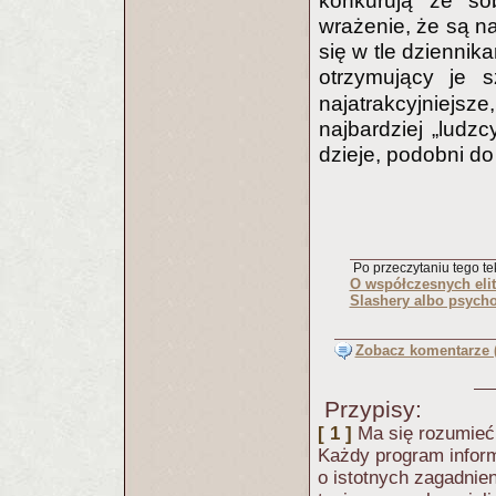
konkurują ze so
wrażenie, że są n
się w tle dziennik
otrzymujący je 
najatrakcyjniejsze
najbardziej „ludzc
dzieje, podobni d
Po przeczytaniu tego tek
O współczesnych elit
Slashery albo psycho
Zobacz komentarze (
Przypisy:
[ 1 ]
Ma się rozumieć,
Każdy program inform
o istotnych zagadnie