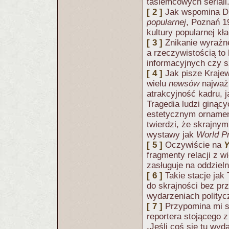
tasiemcowych seriali
[ 2 ]
Jak wspomina D. 
popularnej
, Poznań 1
kultury popularnej kł
[ 3 ]
Znikanie wyraźne
a rzeczywistością to
informacyjnych czy sz
[ 4 ]
Jak pisze Kraje
wielu
newsów
najważn
atrakcyjność kadru, 
Tragedia ludzi giną
estetycznym ornamen
twierdzi, że skrajnym
wystawy jak
World P
[ 5 ]
Oczywiście na
Y
fragmenty relacji z 
zasługuje na oddzieln
[ 6 ]
Takie stacje ja
do skrajności bez pr
wydarzeniach polityc
[ 7 ]
Przypomina mi s
reportera stojącego 
„Jeśli coś się tu wy