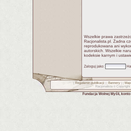
Wszelkie prawa zastrzeżo
Racjonalista.pl. Żadna c
reprodukowana ani wykorz
autorskich. Wszelkie nar
kodeksie karnym i ustawi
Zaloguj jako
:
Ha
Regulamin publikacji
Bannery
Mapa
[
] [
] [
Racjonalista
Copyright
©
Fundacja Wolnej Myśli, kont