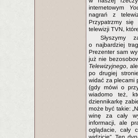
w naszej rzeczyw
internetowym
Yo
nagrań z telewi
Przypatrzmy się
telewizji TVN, któ
Słyszymy z
o najbardziej tra
Prezenter sam wy
już nie bezosobo
Telewizyjnego
, al
po drugiej stro
widać za plecami
(gdy mówi o przy
wiadomo też, kt
dziennikarkę zabi
może być takie: „N
winę za cały wy
informacji, ale 
oglądacie, cały 
widzicie”. Ten dyn