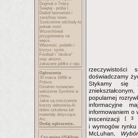
Dogmat o Trójcy
Świętej - próba l..
Diabeł tasmański i
zaraźliwy nowo..
Sześcienne odchody-to
jednak możl..
Wszechświat
przygotowany na
więce..
Własność, podatki i
kryzys: syste..
Football i "okolice"
oraz aktorst..
zakazane jabłko z raju
rzeczywistości
Ogłoszenia
:
doświadczamy życi
30 marca 1689r w
Polsce
Stykamy się z
Ostatnio rozważam
zniekształconym
wdrożenie Symfonii w
chmu..
popularnej rozryw
Jakie są rzeczywiste
informacyjne m
koszty wdrożenia AI
dobre szkolenia lub
informowaniem o 
materiały dotyczące
[ 3 
inscenizacji
Arc..
Dodaj ogłoszenie..
i wymogów rynku 
McLuhan,
Wybór
Czy wojna USA/Iran