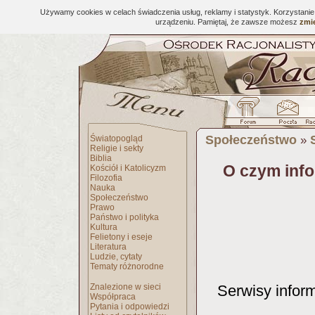
Używamy cookies w celach świadczenia usług, reklamy i statystyk. Korzystani
urządzeniu. Pamiętaj, że zawsze możesz
zmie
Społeczeństwo
Światopogląd
»
Religie i sekty
Biblia
O czym info
Kościół i Katolicyzm
Filozofia
Nauka
Społeczeństwo
Prawo
Państwo i polityka
Kultura
Felietony i eseje
Literatura
Ludzie, cytaty
Tematy różnorodne
Znalezione w sieci
Serwisy inform
Współpraca
Pytania i odpowiedzi