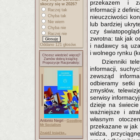
przekazem i zap
skoczy się w 2026?
informacji z defini
Raczej tak
Chyba tak
nieuczciwości kon
Nie wiem
lub bardziej ukryt
Chyba nie
czy światopogląd
Raczej nie
zwrotna: tak jak o
Oddano 121 głosów.
i nadawcy są uza
i wolnego rynku (
Chcesz wiedzieć więcej?
Zamów dobrą książkę.
Dzienniki te
Propozycje Racjonalisty:
informacji, suchy
zewsząd inform
odbieramy setki
zmysłów, telewizj
serwisy informacyj
dzieje na świecie
ważniejsze i atr
własnym otocze
Antonio Negri -
Goodbye
Mr Socialism
przekazane w jak 
widza, przyciągn
Znajdź książkę..