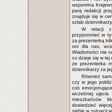
wspomina Krajewsk
parą redakcji pr
znajduje się w ce
sztab dziennikarzy
W relacji
przypomnieć
w t
za prezenterką ki
oni dla nas, wci
Wiadomości nie są 
co dzieje się w tej
że prezenterka 
dziennikarzy za je
Również sama 
czy w jego pobliż
coś emocjonujące
wcześniej ujęcia
mieszkańców M
dowiedzieć więce
siebie w sytuacji 