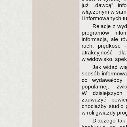
już „dawcą” info
włączonym w samo 
i informowanych tu
Relacje z wy
programów infor
informacja, ale ró
ruch, prędkość
atrakcyjność d
w widowisko, spek
Jak widać wię
sposób informowan
co wydawałoby 
popularnej, zwł
W dzisiejszych
zauważyć pewie
chociażby studio
w roli gwiazdy pro
Dlaczego tak 