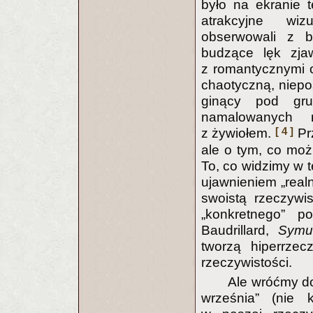
było na ekranie 
atrakcyjne wiz
obserwowali z b
budzące lęk zjaw
z romantycznymi o
chaotyczną, niepo
ginący pod gru
namalowanych m
[ 4 ]
z żywiołem.
Pr
ale o tym, co moż
To, co widzimy w t
ujawnieniem „realn
swoistą rzeczywis
„konkretnego” p
Baudrillard,
Symul
tworzą hiperrzec
rzeczywistości.
Ale wróćmy d
września” (nie 