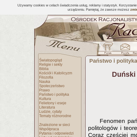
Używamy cookies w celach świadczenia usług, reklamy i statystyk. Korzystani
urządzeniu. Pamiętaj, że zawsze możesz
zmie
Państwo i polityk
Światopogląd
Religie i sekty
Biblia
Duński
Kościół i Katolicyzm
Filozofia
Nauka
Społeczeństwo
Prawo
Państwo i polityka
Kultura
Felietony i eseje
Literatura
Ludzie, cytaty
Tematy różnorodne
Fenomen pańs
Znalezione w sieci
politologów i teo
Współpraca
Pytania i odpowiedzi
Coraz częściej mó