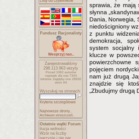
Listy od czytelników
sprawia, że mają 
słynna „skandynaws
Dania, Norwegia, 
niedościgniony wz
z punktu widzeni
Fundusz Racjonalisty
demokracja, społ
system socjalny 
klucze w powszec
Wesprzyj nas..
powierzchowne s
Zarejestrowaliśmy
298.113.963
wizyty
pojęciem nordyck
Ponad 1062 autorów
nam już drugą Jap
napisało
dla nas 7343
tekstów.
Zajęłyby one 28930
znajdzie się kt
stron A4
„Zbudujmy drugą D
Wyszukaj na stronach:
Kryteria szczegółowe
Najnowsze strony..
Archiwum streszczeń..
Ostatnie wątki Forum
:
iluzja wolności
Wzór na liczby
parzyste i nie par..