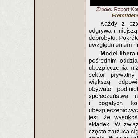
Źródło:
Raport Ko
Fremtidens
Każdy z czt
odgrywa mniejszą
dobrobytu. Pokrót
uwzględnieniem m
Model liberal
pośrednim oddzia
ubezpieczenia ni
sektor prywatny
większą odpowi
obywateli podmio
społeczeństwa 
i bogatych kor
ubezpieczeniowyc
jest, że wysoko
składek. W zwią
często zarzuca si