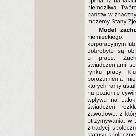
opinia, iż na tak
niemożliwa. Twór
państw w znacznym
możemy Stany Zjed
Model zacho
niemieckiego,
korporacyjnym lub
dobrobytu są ob
o pracę. Zacho
świadczeniami so
rynku pracy. Kl
porozumienia mi
których ramy usta
na poziomie cywi
wpływu na całok
świadczeń rozk
zawodowe, z któr
otrzymywania, w z
z tradycji społeczn
statusu społeczn