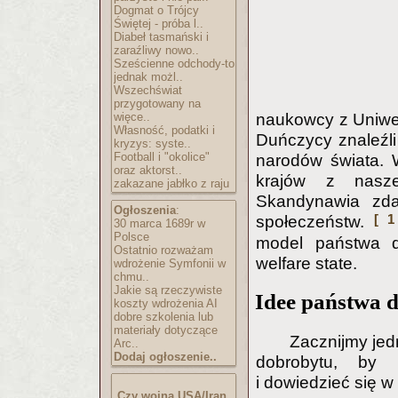
Dogmat o Trójcy
Świętej - próba l..
Diabeł tasmański i
zaraźliwy nowo..
Sześcienne odchody-to
jednak możl..
Wszechświat
przygotowany na
więce..
naukowcy z Uniwer
Własność, podatki i
Duńczycy znaleźli
kryzys: syste..
Football i "okolice"
narodów świata. W
oraz aktorst..
krajów z nasze
zakazane jabłko z raju
Skandynawia zda
Ogłoszenia
:
[ 1
społeczeństw.
30 marca 1689r w
Polsce
model państwa do
Ostatnio rozważam
welfare state.
wdrożenie Symfonii w
chmu..
Jakie są rzeczywiste
Idee państwa 
koszty wdrożenia AI
dobre szkolenia lub
materiały dotyczące
Zacznijmy jed
Arc..
Dodaj ogłoszenie..
dobrobytu, by 
i dowiedzieć się 
Czy wojna USA/Iran