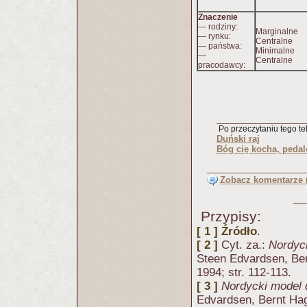
Znaczenie
— rodziny:
Marginalne
— rynku:
Centralne
— państwa:
Minimalne
—
Centralne
pracodawcy:
Po przeczytaniu tego tek
Duński raj
Bóg cię kocha, pedal
Zobacz komentarze (
Przypisy:
[ 1 ]
Źródło
.
[ 2 ]
Cyt. za.:
Nordyc
Steen Edvardsen, B
1994; str. 112-113.
[ 3 ]
Nordycki model 
Edvardsen, Bernt H