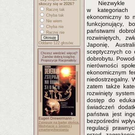
Niezwykle 
skoczy się w 2026?
w kategoriach 
Raczej tak
Chyba tak
ekonomiczny to m
Nie wiem
funkcjonujący, 
Chyba nie
państwami dobro
Raczej nie
rozwiniętych, z
Oddano 122 głosów.
Japonię, Austra
sceptycznych co 
Chcesz wiedzieć więcej?
Zamów dobrą książkę.
dobrobytu. Powod
Propozycje Racjonalisty:
nierówności spo
ekonomicznym fen
niedostrzegalny. 
zatem także kate
rozwinięty syste
dostęp do edukac
świadczeń dodatk
państwa jest ing
Eugen Drewermann -
bezpośredni wpły
Zstępuję na barkę słońca.
Medytacje o śmierci i
regulacji prawny
zmartwychwstaniu
przed zagrożeni