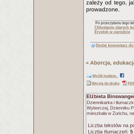
zależy od tego, j
prowadzone.
Po przeczytaniu tego tek
Chłostanie starych k
Erystyk w ogrodzie
Dodaj komentarz do 
«
Aborcja, edukacj
Wyślij mailem..
Wersja do druku
PD
Elżbieta Binswange
Dziennikarka i tłumaczk
Wyborczej, Dzienniku Po
mieszkała w Zurichu, n
Liczba tekstów na po
Liczba tłumaczeń:
5