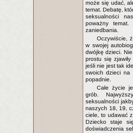
może się udać, al
temat. Debatę, któ
seksualności na
poważny temat.
zaniedbania.
Oczywiście, 
w swojej autobiogr
dwójkę dzieci. Ni
prostu się zjawiły
jeśli nie jest tak 
swoich dzieci na ś
popadnie.
Całe życie j
grób. Najwyższ
seksualności jakb
naszych 18, 19, cz
ciele, to udawać z
Dziecko staje si
doświadczenia sek