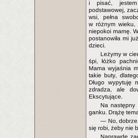
i pisać, jeste
podstawowej, zac
wsi, pełna swob
w różnym wieku, 
niepokoi mamę. Wie
postanowiła mi ju
dzieci.
Leżymy w ciem
śpi, łóżko pachn
Mama wyjaśnia mi 
takie buty, dlat
Długo wypytuję m
zdradza, ale do
Ekscytujące.
Na następny 
ganku. Drążę temat
— No, dobrze, 
się robi, żeby nie 
Naprawdę zad