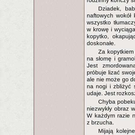
rodzinny kończy s
Dziadek, bab
naftowych wokół
wszystko tłumacz
w krowę i wyciąga
kopytko, okapując
doskonałe.
Za kopytkiem
na słomę i gramol
Jest zmordowana
próbuje lizać swo
ale nie może go d
na nogi i zbliży
udaje. Jest rozkos
Chyba pobekuj
niezwykły obraz 
W każdym razie ni
z brzucha.
Mijają kolej