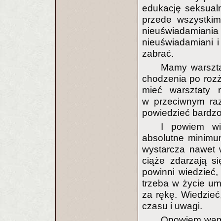
edukację seksualną
przede wszystkim
nieuświadamian
nieuświadamiani i
zabrać.
Mamy warszta
chodzenia po rozż
mieć warsztaty 
w przeciwnym raz
powiedzieć bardzo
I powiem wi
absolutne minimum
wystarcza nawet w
ciąże zdarzają s
powinni wiedzieć, 
trzeba w życie u
za rękę. Wiedzieć
czasu i uwagi.
Opowiem wam,