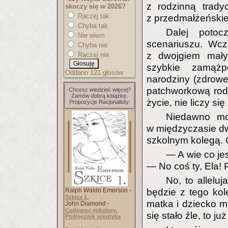
z rodzinną trady
skoczy się w 2026?
Raczej tak
z przedmałżeńskie
Chyba tak
Dalej potoc
Nie wiem
scenariuszu. Wcz
Chyba nie
z dwojgiem małyc
Raczej nie
szybkie zamążp
Oddano 121 głosów.
narodziny (zdrowe
patchworkową rodz
Chcesz wiedzieć więcej?
Zamów dobrą książkę.
życie, nie liczy się
Propozycje Racjonalisty:
Niedawno moj
w międzyczasie dwu
szkolnym kolegą. 
— A wie co je
— No coś ty, Ela! 
No, to alleluj
Ralph Waldo Emerson -
będzie z tego kole
Szkice 1.
matka i dziecko ma
John Diamond -
Cudowne mikstury.
się stało źle, to już
Podręcznik sceptyka