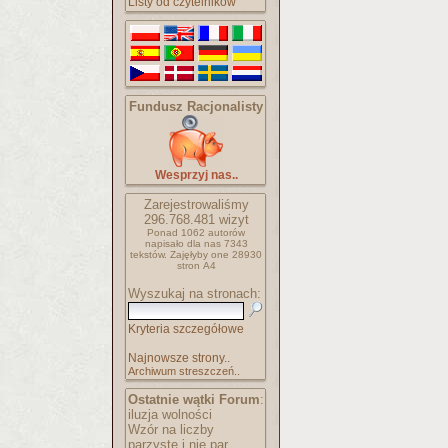
Listy od czytelników
Fundusz Racjonalisty
Wesprzyj nas..
Zarejestrowaliśmy
296.768.481
wizyt
Ponad 1062 autorów
napisało
dla nas 7343
tekstów.
Zajęłyby one 28930
stron A4
Wyszukaj na stronach:
Kryteria szczegółowe
Najnowsze strony..
Archiwum streszczeń..
Ostatnie wątki Forum
:
iluzja wolności
Wzór na liczby
parzyste i nie par..