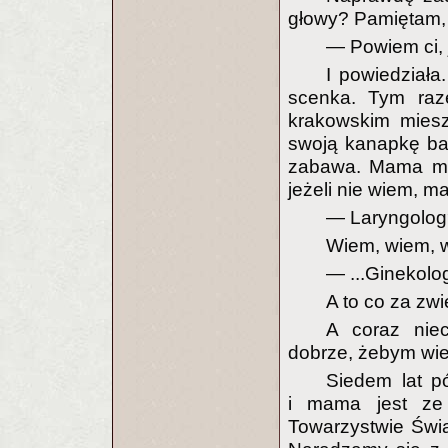
głowy? Pamiętam, 
— Powiem ci, 
I powiedziała
scenka. Tym ra
krakowskim miesz
swoją kanapkę ba
zabawa. Mama mów
jeżeli nie wiem, 
— Laryngolog
Wiem, wiem, w
— ...Ginekolo
A to co za zw
A coraz niec
dobrze, żebym wie
Siedem lat p
i mama jest ze
Towarzystwie Świ