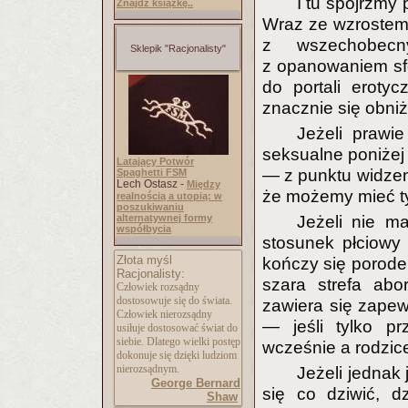
I tu spójrzmy 
Znajdź książkę..
Wraz ze wzrostem
z wszechobecny
Sklepik "Racjonalisty"
z opanowaniem sf
do portali erotyc
znacznie się obniż
Jeżeli prawi
seksualne poniżej 
Latający Potwór
— z punktu widzeni
Spaghetti FSM
Lech Ostasz -
Między
że możemy mieć ty
realnością a utopią: w
poszukiwaniu
alternatywnej formy
Jeżeli nie ma
współbycia
stosunek płciowy 
Złota myśl
kończy się porode
Racjonalisty:
szara strefa abo
Człowiek rozsądny
dostosowuje się do świata.
zawiera się zapew
Człowiek nierozsądny
— jeśli tylko pr
usiłuje dostosować świat do
siebie. Dlatego wielki postęp
wcześnie a rodzice
dokonuje się dzięki ludziom
nierozsądnym.
Jeżeli jednak 
George Bernard
się co dziwić, d
Shaw