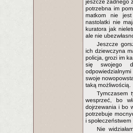
jeszcze żadnego za
potrzebna im pom
matkom nie jest
nastolatki nie ma
kuratora jak niel
ale nie ubezwłasn
Jeszcze gorsz
ich dziewczyna ma 
policja, grozi im 
się swojego d
odpowiedzialnymi 
swoje nowopowstał
taką możliwością.
Tymczasem ty
wesprzeć, bo wł
dojrzewania i bo 
potrzebuje mocny
i społeczeństwem 
Nie widziała