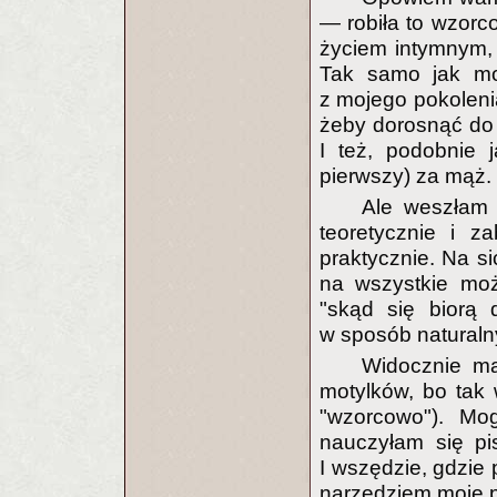
— robiła to wzor
życiem intymnym,
Tak samo jak moj
z mojego pokoleni
żeby dorosnąć do (
I też, podobnie 
pierwszy) za mąż.
Ale weszłam 
teoretycznie i z
praktycznie. Na 
na wszystkie moż
"skąd się biorą 
w sposób naturaln
Widocznie ma
motylków, bo tak 
"wzorcowo"). Mog
nauczyłam się pis
I wszędzie, gdzie 
narzędziem moje p