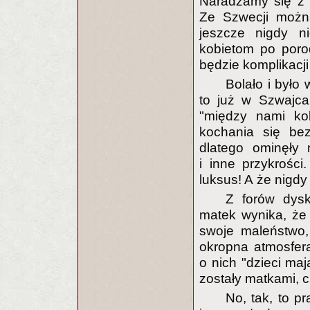
Naradzamy się z 
Ze Szwecji można
jeszcze nigdy ni
kobietom po porod
będzie komplikacji
Bolało i było 
to już w Szwajca
"między nami kob
kochania się bez
dlatego ominęły 
i inne przykrośc
luksus! A że nigdy
Z forów dysk
matek wynika, że
swoje maleństwo, 
okropna atmosfera
o nich "dzieci maj
zostały matkami, c
No, tak, to p