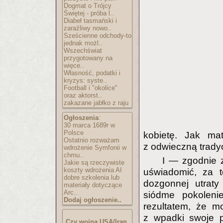
Dogmat o Trójcy
Świętej - próba l..
Diabeł tasmański i
zaraźliwy nowo..
Sześcienne odchody-to
jednak możl..
Wszechświat
przygotowany na
więce..
Własność, podatki i
kryzys: syste..
Football i "okolice"
oraz aktorst..
zakazane jabłko z raju
Ogłoszenia
:
30 marca 1689r w
Polsce
kobietę. Jak ma
Ostatnio rozważam
z odwieczną tradyc
wdrożenie Symfonii w
chmu..
I — zgodnie 
Jakie są rzeczywiste
koszty wdrożenia AI
uświadomić, za t
dobre szkolenia lub
dozgonnej utraty
materiały dotyczące
Arc..
siódme pokolen
Dodaj ogłoszenie..
rezultatem, że mo
z wpadki swoje p
Czy wojna USA/Iran