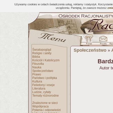
Używamy cookies w celach świadczenia usług, reklamy i statystyk. Korzystani
urządzeniu. Pamiętaj, że zawsze możesz
zmie
Społeczeństwo
Światopogląd
»
Religie i sekty
Biblia
Bard
Kościół i Katolicyzm
Filozofia
Nauka
Autor 
Społeczeństwo
Prawo
Państwo i polityka
Kultura
Felietony i eseje
Literatura
Ludzie, cytaty
Tematy różnorodne
Znalezione w sieci
Współpraca
Pytania i odpowiedzi