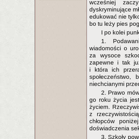
wcześniej zacz
dyskryminujące mło
edukować nie tylko
bo tu leży pies po
I po kolei pun
1. Podawan
wiadomości o uro
za wysoce szkod
zapewne i tak ju
i która ich przer
społeczeństwo, 
niechcianymi prz
2. Prawo mówi
go roku życia jes
życiem. Rzeczywis
z rzeczywistości
chłopców poniże
doświadczenia sek
3. Szkoły pow