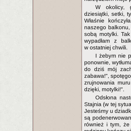
W okolicy, 
dziesiątki, setki
Właśnie kończył
naszego balkonu,
sobą motylki. Tak
wypadłam z balk
w ostatniej chwili.
I żebym nie p
ponownie, wytłuma
do dziś mój zach
zabawa!", spotęgo
zrujnowania muru
dzięki, motylki!".
Odsłona nast
Stajnia (w tej sytu
Jesteśmy u dziadkó
są podenerwowani
również i tym, ż