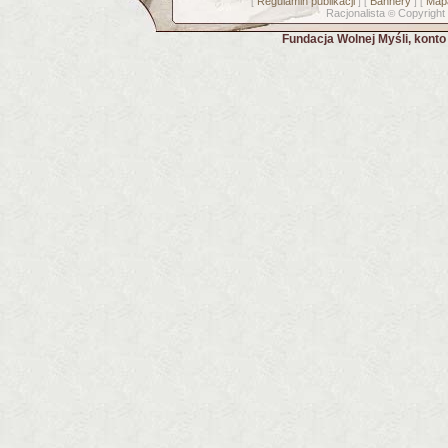
Regulamin publikacji
Bannery
Mapa
[
] [
] [
Racjonalista
Copyright
©
Fundacja Wolnej Myśli, kont