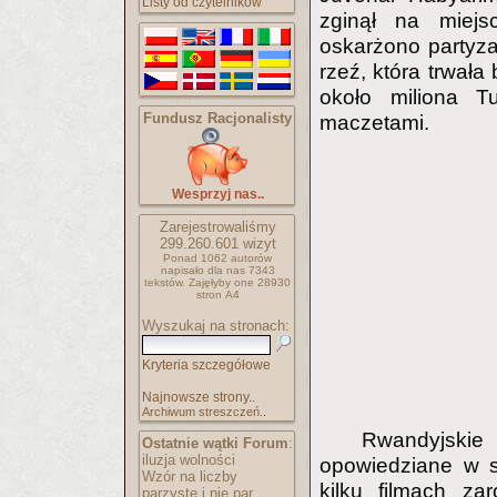
Listy od czytelników
zginął na miej
oskarżono partyza
rzeź, która trwała
około miliona T
Fundusz Racjonalisty
maczetami.
Wesprzyj nas..
Zarejestrowaliśmy
299.260.601
wizyt
Ponad 1062 autorów
napisało
dla nas 7343
tekstów.
Zajęłyby one 28930
stron A4
Wyszukaj na stronach:
Kryteria szczegółowe
Najnowsze strony..
Archiwum streszczeń..
Rwandyjskie
Ostatnie wątki Forum
:
iluzja wolności
opowiedziane w s
Wzór na liczby
kilku filmach za
parzyste i nie par..