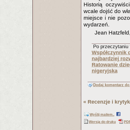
Historią oczywiśc
wcale dojść do wł
miejsce i nie pozo
wydarzeń.
Jean Hatzfeld,
Po przeczytaniu t
Współczynnik d
najbardziej roz
Ratowanie dzie
nigeryjska
Dodaj komentarz do 
«
Recenzje i krytyk
Wyślij mailem..
Wersja do druku
PD