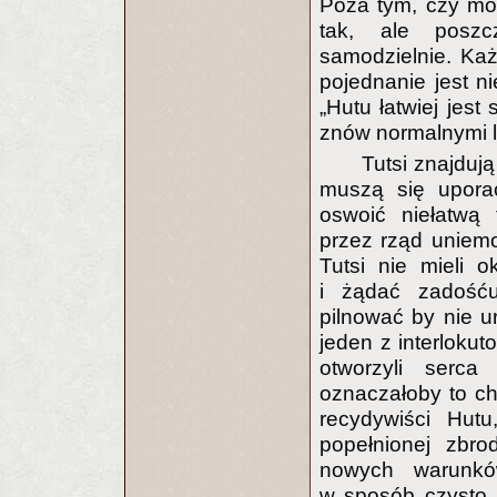
Poza tym, czy m
tak, ale poszc
samodzielnie. Każ
pojednanie jest n
„Hutu łatwiej jest
znów normalnymi lu
Tutsi znajdują
muszą się uporać
oswoić niełatwą 
przez rząd uniemoż
Tutsi nie mieli 
i żądać zadość
pilnować by nie 
jeden z interloku
otworzyli serca 
oznaczałoby to ch
recydywiści Hut
popełnionej zbro
nowych warunków
w sposób czysto i