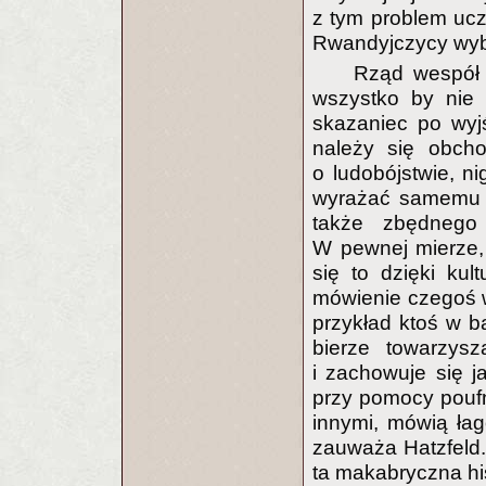
z tym problem ucz
Rwandyjczycy wybr
Rząd wespół 
wszystko by nie
skazaniec po wyjś
należy się obcho
o ludobójstwie, n
wyrażać samemu s
także zbędnego
W pewnej mierze,
się to dzięki kul
mówienie czegoś wp
przykład ktoś w b
bierze towarzys
i zachowuje się j
przy pomocy pouf
innymi, mówią łag
zauważa Hatzfeld. 
ta makabryczna his