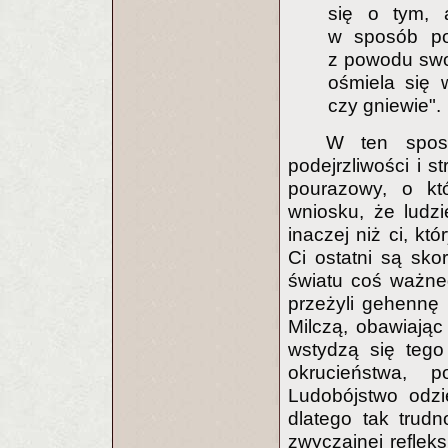
się o tym, a
w sposób po
z powodu swoi
ośmiela się 
czy gniewie".
W ten sposó
podejrzliwości i 
pourazowy, o kt
wniosku, że ludzi
inaczej niż ci, kt
Ci ostatni są sko
światu coś ważneg
przeżyli gehennę 
Milczą, obawiając 
wstydzą się tego
okrucieństwa, 
Ludobójstwo odzi
dlatego tak trud
zwyczajnej refleks