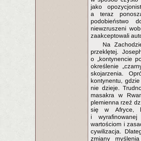
jako opozycjonis
a teraz ponosz
podobieństwo d
niewzruszeni wob
zaakceptowali aut
Na Zachodzi
przeklętej. Jose
o „kontynencie po
określenie „czar
skojarzenia. Op
kontynentu, gdzie
nie dzieje. Trud
masakra w Rwand
plemienna rzeź dzi
się w Afryce, 
i wyrafinowane
wartościom i zas
cywilizacja. Dlat
zmiany myślenia