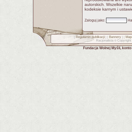
autorskich. Wszelkie nar
kodeksie karnym i ustawi
Zaloguj jako
:
Ha
Regulamin publikacji
Bannery
Mapa
[
] [
] [
Racjonalista
Copyright
©
Fundacja Wolnej Myśli, kont