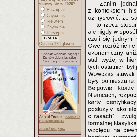
Zanim jedna
skoczy się w 2026?
Raczej tak
z kontekstem his
Chyba tak
uzmysłowić, że sam
Nie wiem
— to rzecz stosu
Chyba nie
ale nigdy w sposó
Raczej nie
czuli się jednym n
Oddano 123 głosów.
Owe rozróżnienie 
ekonomiczny aniże
Chcesz wiedzieć więcej?
Zamów dobrą książkę.
stali wyżej w hier
Propozycje Racjonalisty:
tych ostatnich był 
Wówczas stawali s
były pomieszane, 
Belgowie, którzy
Niemcach, rozpocz
karty identyfik
posłużyły jako el
o rasach" i zwulg
Anatol France -
Kościół a
Rzeczpospolita
formalnej klasyfika
Znajdź książkę..
względu na pewn