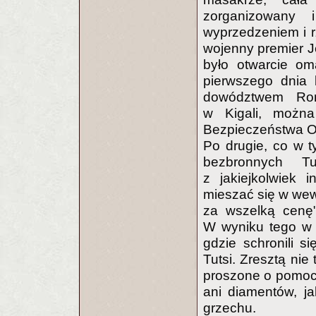
zorganizowany
wyprzedzeniem i r
wojenny premier J
było otwarcie om
pierwszego dnia 
dowództwem Romé
w Kigali, możn
Bezpieczeństwa ON
Po drugie, co w t
bezbronnych T
z jakiejkolwiek 
mieszać się w wew
za wszelką cenę"
W wyniku tego w 
gdzie schronili 
Tutsi. Zresztą nie
proszone o pomoc,
ani diamentów, j
grzechu.