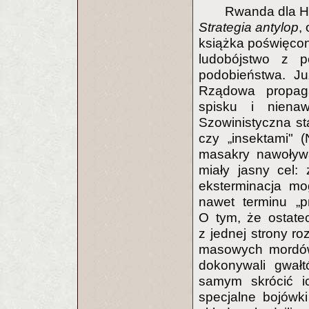
Rwanda dla Ha
Strategia antylop
,
książka poświęcon
ludobójstwo z pe
podobieństwa. Ju
Rządowa propaga
spisku i nienawi
Szowinistyczna st
czy „insektami" (
masakry nawoływa
miały jasny cel: 
eksterminacja mo
nawet terminu „p
O tym, że ostate
z jednej strony r
masowych mordów 
dokonywali gwałt
samym skrócić i
specjalne bojówk