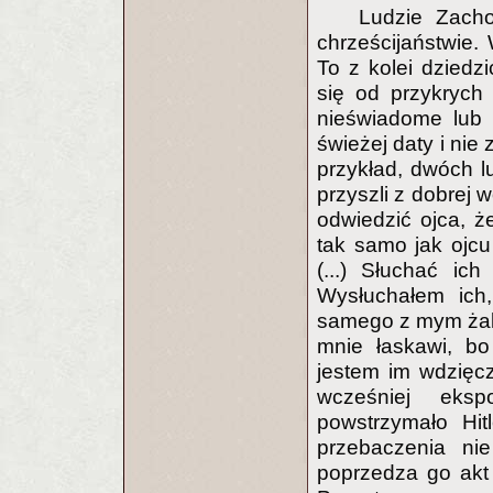
Ludzie Zach
chrześcijaństwie
To z kolei dziedz
się od przykrych
nieświadome lub 
świeżej daty i nie
przykład, dwóch l
przyszli z dobrej w
odwiedzić ojca, ż
tak samo jak ojcu
(...) Słuchać ic
Wysłuchałem ich,
samego z mym żale
mnie łaskawi, bo
jestem im wdzięcz
wcześniej eksp
powstrzymało Hit
przebaczenia ni
poprzedza go akt 