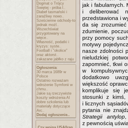
Dogmat o Trójcy
jak i fabularnych.
Świętej - próba l..
i deliberować 
Diabeł tasmański i
zaraźliwy nowo..
przedstawiona i w
Sześcienne odchody-to
da się zrozumieć
jednak możl..
Wszechświat
zdumienie, poczuc
przygotowany na
przy pomocy suche
więce..
Własność, podatki i
motywy pojedyncz
kryzys: syste..
nasze zdolności 
Football i "okolice"
oraz aktorst..
nieludzkiej potw
zakazane jabłko z raju
zapomnieć, tkwi o
Ogłoszenia
:
w kompulsywnych
30 marca 1689r w
Polsce
dodatkowo uwzg
Ostatnio rozważam
większość oprawcó
wdrożenie Symfonii w
chmu..
komplikuje się j
Jakie są rzeczywiste
stosunki z kimś,
koszty wdrożenia AI
dobre szkolenia lub
i licznych sąsiad
materiały dotyczące
pytania nie znaj
Arc..
Dodaj ogłoszenie..
Strategii antylop
,
z pewnością uświa
Czy wojna USA/Iran