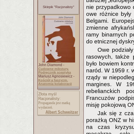
bardziej „europejs
nie przypadkowo 
Sklepik "Racjonalisty"
owe różnice były
Belgami. Europej
zmienne afrykańs
ramy binarnych p
do etnicznej dyskr
Owe podziały 
rasowych, także p
było bowiem kont
John Diamond -
Cudowne mikstury.
naród. W 1959 r. w
Podręcznik sceptyka
Mariusz Agnosiewicz -
rządy w niepodleg
Kościół a faszyzm.
margines. W 199
Anatomia kolaboracji
rebelianckich p
Złota myśl
Francuzów podpi
Racjonalisty:
Propaganda jest matką
misję pokojową ON
wydarzeń.
Albert Schweitzer
Jak się z cza
porażką ONZ w hist
na czas kryzys
masakrze, cała