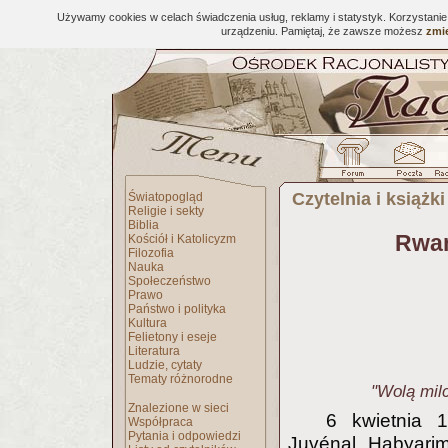
Używamy cookies w celach świadczenia usług, reklamy i statystyk. Korzystani
urządzeniu. Pamiętaj, że zawsze możesz
zmie
Czytelnia i książki
Światopogląd
Religie i sekty
Biblia
Rwan
Kościół i Katolicyzm
Filozofia
Nauka
Społeczeństwo
Prawo
Państwo i polityka
Kultura
Felietony i eseje
Literatura
Ludzie, cytaty
Tematy różnorodne
"Wolą milc
Znalezione w sieci
6 kwietnia 
Współpraca
Pytania i odpowiedzi
Juvénal Habyarim