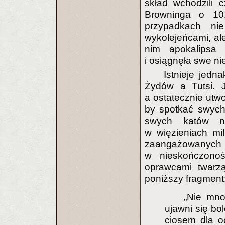
skład wchodzili c
Browninga o 10
przypadkach ni
wykolejeńcami, ale
nim apokalipsa 
i osiągnęła swe ni
Istnieje jed
Żydów a Tutsi. J
a ostatecznie utwo
by spotkać swych
swych katów n
w więzieniach mil
zaangażowanyc
w nieskończonoś
oprawcami twarzą
poniższy fragment
„Nie mno
ujawni się bo
ciosem dla o