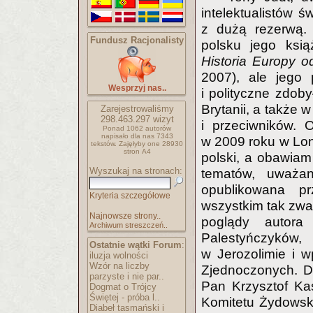
intelektualistów ś
z dużą rezerwą.
Fundusz Racjonalisty
polsku jego ksi
Historia Europy o
2007), ale jego 
Wesprzyj nas..
i polityczne zdob
Brytanii, a także 
Zarejestrowaliśmy
298.463.297
wizyt
i przeciwników. O
Ponad 1062 autorów
napisało
dla nas 7343
w 2009 roku w Lon
tekstów.
Zajęłyby one 28930
stron A4
polski, a obawiam
Wyszukaj na stronach:
tematów, uważan
opublikowana pr
Kryteria szczegółowe
wszystkim tak zwan
Najnowsze strony..
poglądy autora
Archiwum streszczeń..
Palestyńczyków
Ostatnie wątki Forum
:
w Jerozolimie i 
iluzja wolności
Wzór na liczby
Zjednoczonych. D
parzyste i nie par..
Pan Krzysztof Ka
Dogmat o Trójcy
Świętej - próba l..
Komitetu Żydowsk
Diabeł tasmański i