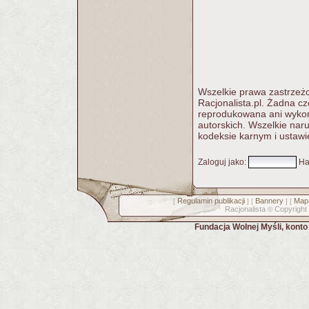
Wszelkie prawa zastrzeżo
Racjonalista.pl. Żadna c
reprodukowana ani wykorz
autorskich. Wszelkie nar
kodeksie karnym i ustawi
Zaloguj jako
:
Ha
Regulamin publikacji
Bannery
Mapa
[
] [
] [
Racjonalista
Copyright
©
Fundacja Wolnej Myśli, kont