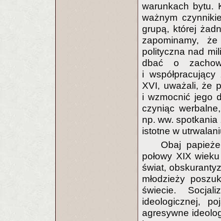
warunkach bytu. 
ważnym czynnikie
grupą, której żad
zapominamy, że 
polityczna nad mi
dbać o zachowa
i współpracujący
XVI, uważali, że 
i wzmocnić jego 
czyniąc werbalne,
np. ww. spotkania z
istotne w utrwala
Obaj papieże
połowy XIX wieku 
świat, obskurantyz
młodzieży poszuk
świecie. Socjal
ideologicznej, p
agresywne ideolog