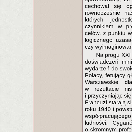
cechował się og
równocześnie nas
których jednos
czynnikiem w pr
celów, z punktu w
logicznego uzasad
czy wyimaginowanej
Na progu XXI 
doświadczeń mini
wydarzeń do swoist
Polacy, fetujący 
Warszawskie dl
w rezultacie ni
i przyczyniając si
Francuzi starają s
roku 1940 i powst
współpracującego
ludności, Cygan
o skromnym profes