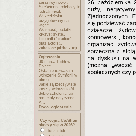
26 października 
zaraźliwy nowo..
Sześcienne odchody-to
duży, negatywny
jednak możl..
Zjednoczonych i E
Wszechświat
przygotowany na
się podziewać zar
więce..
działacze żydo
Własność, podatki i
kryzys: syste..
kontrowersji, ko
Football i "okolice"
oraz aktorst..
organizacji żydow
zakazane jabłko z raju
sprzeczną z istot
Ogłoszenia
:
na dyskusji na w
30 marca 1689r w
(można „wadzić
Polsce
Ostatnio rozważam
społecznych czy p
wdrożenie Symfonii w
chmu..
Jakie są rzeczywiste
koszty wdrożenia AI
dobre szkolenia lub
materiały dotyczące
Arc..
Dodaj ogłoszenie..
Czy wojna USA/Iran
skoczy się w 2026?
Raczej tak