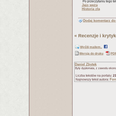
Po przeczytaniu tego tek
Jajo węża
Historia zła
Dodaj komentarz do 
«
Recenzje i krytyk
Wyślij mailem..
Wersja do druku
PD
Daniel Zbytek
Były dyplomata, z zawodu ekon
Liczba tekstów na portalu:
2
For
Najnowszy tekst autora: