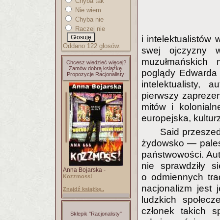
Chyba tak
Nie wiem
Chyba nie
Raczej nie
i intelektualistów
Oddano 122 głosów.
swej ojczyzny w
muzułmańskich 
Chcesz wiedzieć więcej?
Zamów dobrą książkę.
poglądy Edwarda 
Propozycje Racjonalisty:
intelektualisty, 
pierwszy zapreze
mitów i kolonial
europejska, kultur
Said przeszed
żydowsko — pales
państwowości. Aut
nie sprawdziły si
Anna Bojarska -
o odmiennych tra
Kozzmoss!
nacjonalizm jest
Znajdź książkę..
ludzkich społecz
członek takich s
Sklepik "Racjonalisty"