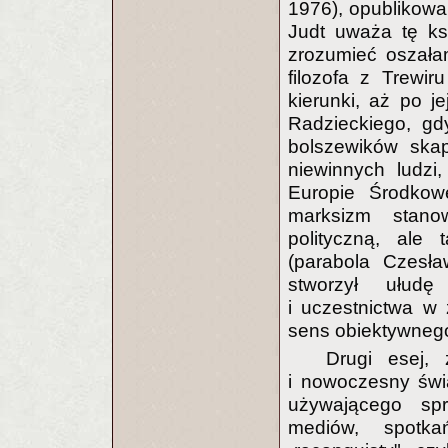
1976), opublikow
Judt uważa tę ks
zrozumieć oszałam
filozofa z Trewi
kierunki, aż po j
Radzieckiego, gd
bolszewików skap
niewinnych ludzi
Europie Środkowe
marksizm stano
polityczną, ale 
(parabola Czesła
stworzył ułud
i uczestnictwa w 
sens obiektywneg
Drugi esej, 
i nowoczesny świa
używającego sp
mediów, spotka