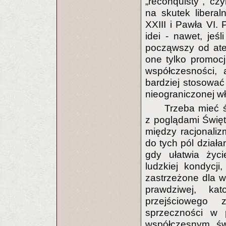
„reconquisty", cz
na skutek liberaln
XXIII i Pawła VI. 
idei - nawet, jeśl
począwszy od atei
one tylko promoc
współczesności,
bardziej stosować
nieograniczonej wł
Trzeba mieć ś
z poglądami Świę
między racjonali
do tych pól działa
gdy ułatwia życi
ludzkiej kondycji
zastrzeżone dla wy
prawdziwej, kato
przejściowego 
sprzeczności w 
współczesnym św