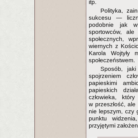
itp.
Polityka, za
sukcesu — liczn
podobnie jak w
sportowców, ale
społecznych, wpr
wiernych z Kości
Karola Wojtyły 
społeczeństwem.
Sposób, jaki
spojrzeniem czł
papieskimi ambic
papieskich dział
człowieka, któr
w przeszłość, ale
nie lepszym, czy 
punktu widzenia
przyjętymi założen