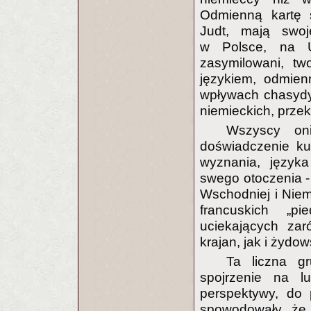
Odmienną kartę st
Judt, mają swoj
w Polsce, na Uk
zasymilowani, tw
językiem, odmien
wpływach chasydyz
niemieckich, prze
Wszyscy oni
doświadczenie kul
wyznania, języka
swego otoczenia 
Wschodniej i Niem
francuskich „p
uciekających za
krajan, jak i żydo
Ta liczna gr
spojrzenie na lu
perspektywy, do 
spowodowały, że 