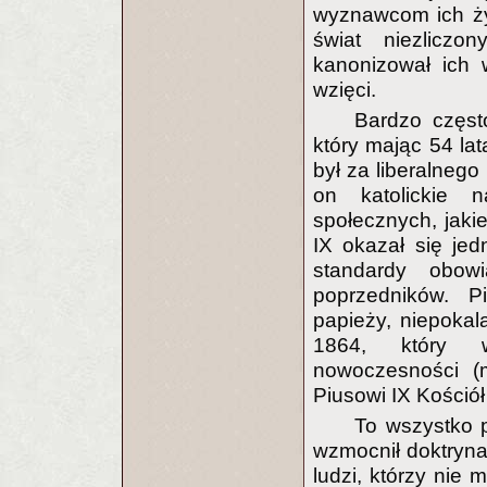
wyznawcom ich życ
świat niezlicz
kanonizował ich 
wzięci.
Bardzo częst
który mając 54 la
był za liberalnego
on katolickie 
społecznych, jakie
IX okazał się je
standardy obow
poprzedników. P
papieży, niepokal
1864, który w
nowoczesności (m.
Piusowi IX Kościół
To wszystko p
wzmocnił doktrynal
ludzi, którzy nie 