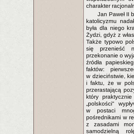
charakter racjonal
Jan Paweł II 
katolicyzmu nadał
była dla niego kra
Żydzi, gdyż z włas
Także typowo pol
się przenieść 
przekonanie o wyją
źródła papieskie
faktów: pierwsz
w dzieciństwie, k
i faktu, że w po
przerastającą poz
który praktycznie
„polskości" wypł
w postaci mnog
pośrednikami w re
z zasadami monot
samodzielną ro