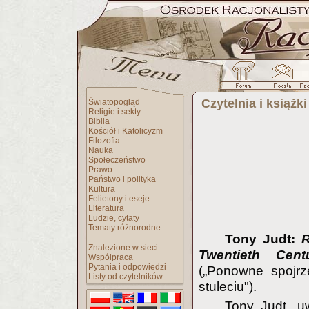
Czytelnia i książki
Światopogląd
Religie i sekty
Biblia
Kościół i Katolicyzm
Filozofia
Nauka
Społeczeństwo
Prawo
Państwo i polityka
Kultura
Felietony i eseje
Literatura
Ludzie, cytaty
Tematy różnorodne
Tony Judt:
R
Znalezione w sieci
Twentieth Cent
Współpraca
Pytania i odpowiedzi
(„Ponowne spojrz
Listy od czytelników
stuleciu").
Tony Judt, u