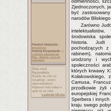
odmienności, szc
Zjednoczonych, j
być zastosowany 
narodów Bliskiego 
Zarówno Judt, 
intelektualistó
środowiska społe
historia. Judt
Friedrich Nietzsche -
pochodzących z 
Antychryst
Andrzej Koraszewski -
I
rabinem), natom
z wichru odezwał się
Pan... Darwin, czuj się
urodzony i wych
odwołany
społeczności arab
Złota myśl
których krwawy X
Racjonalisty:
Kołakowskiego, z
[K]ażdy, kto robi coś
rozsądnego - ponosi
Camusa, Francuza
odpowiedzialność.
przodkowie żyli
Większość ludzi usiłuje w
ogóle nic nie robić...
europejskiej Fran
Ludmiła Ulicka
Sperbera i innych
kraju swego pobyt
niemieccy niż w