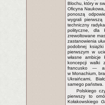
Blochu, który w sw
Oficyna Naukowa,
ponoszą odpowie
wygrali pierwszą
techniczny radykal
polityczne, dla
zrewoltowane mas
zastanowienia ułu
podobnej książk
pierwszym w ucie
własne ambicje k
koncepcji walki 
francusko — an
w Monachium, bra
Ukraińcami, Bia
samego państwa.
Polskiego czy
pierwszy to omó
Kołakowskiego
G