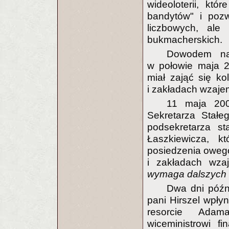
wideoloterii, któ
bandytów" i pozw
liczbowych, ale
bukmacherskich.
Dowodem na 
w połowie maja 2
miał zająć się ko
i zakładach wzaje
11 maja 200
Sekretarza Stałe
podsekretarza st
Łaszkiewicza, k
posiedzenia owego
i zakładach wz
wymaga dalszych 
Dwa dni późn
pani Hirszel wpł
resorcie Adam
wiceministrowi 