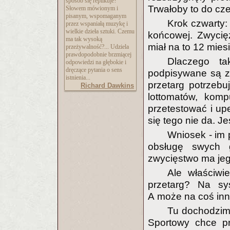
sposób się replikuje?
Trwałoby to do cze
Słowem mówionym i
pisanym, wspomaganym
Krok czwarty
przez wspaniałą muzykę i
wielkie dzieła sztuki. Czemu
końcowej. Zwycię
ma tak wysoką
miał na to 12 mies
przeżywalność?... Udziela
prawdopodobnie brzmiącej
Dlaczego ta
odpowiedzi na głębokie i
dręczące pytania o sens
podpisywane są za
istnienia...
przetarg potrzebu
Richard Dawkins
lottomatów, komp
przetestować i upe
się tego nie da. J
Wniosek - im p
obsługę swych 
zwycięstwo ma je
Ale właściwie
przetarg? Na sy
A może na coś in
Tu dochodzim
Sportowy chce pr