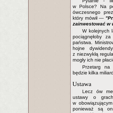
Pytanie - Il
w Polsce? Na po
ówczesnego preze
który mówił —
"P
zainwestować w w
W kolejnych l
pociągnęłoby za
państwa. Ministro
hojne dywidendy
z niezwykłą regul
mogły ich nie płac
Przetarg na 
będzie kilka miliar
Ustawa
Lecz ów mega
ustawy o grac
w obowiązującym d
ponieważ są on