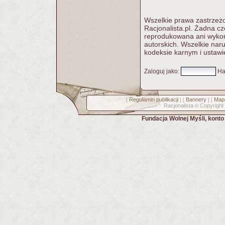
Wszelkie prawa zastrzeżo
Racjonalista.pl. Żadna c
reprodukowana ani wykorz
autorskich. Wszelkie nar
kodeksie karnym i ustawi
Zaloguj jako
:
Ha
Regulamin publikacji
Bannery
Mapa
[
] [
] [
Racjonalista
Copyright
©
Fundacja Wolnej Myśli, kont