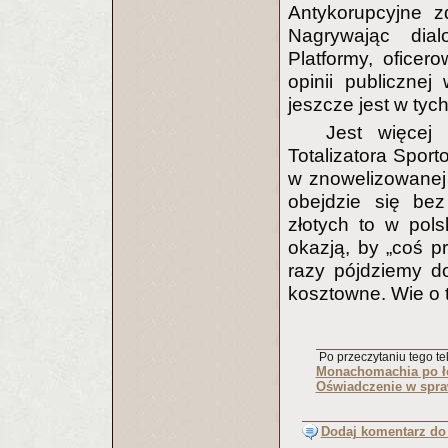
Antykorupcyjne 
Nagrywając dial
Platformy, oficer
opinii publicznej
jeszcze jest w tyc
Jest więcej
Totalizatora Sport
w znowelizowanej
obejdzie się bez
złotych to w pol
okazją, by „coś p
razy pójdziemy d
kosztowne. Wie o t
Po przeczytaniu tego tek
Monachomachia po ł
Oświadczenie w spra
Dodaj komentarz do 