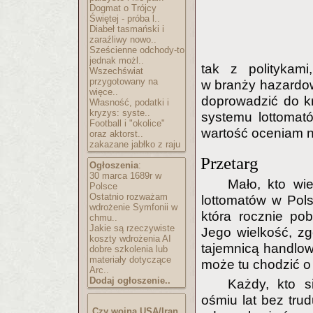
Dogmat o Trójcy
Świętej - próba l..
Diabeł tasmański i
zaraźliwy nowo..
Sześcienne odchody-to
jednak możl..
tak z politykami
Wszechświat
przygotowany na
w branży hazardow
więce..
doprowadzić do kr
Własność, podatki i
kryzys: syste..
systemu lottomató
Football i "okolice"
wartość oceniam n
oraz aktorst..
zakazane jabłko z raju
Przetarg
Ogłoszenia
:
30 marca 1689r w
Mało, kto wie
Polsce
Ostatnio rozważam
lottomatów w Pol
wdrożenie Symfonii w
która rocznie po
chmu..
Jakie są rzeczywiste
Jego wielkość, z
koszty wdrożenia AI
tajemnicą handlow
dobre szkolenia lub
materiały dotyczące
może tu chodzić o
Arc..
Dodaj ogłoszenie..
Każdy, kto s
ośmiu lat bez trudu
Czy wojna USA/Iran