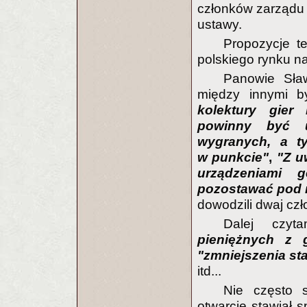
członków zarządu 
ustawy.
Propozycje t
polskiego rynku na
Panowie Sław
między innymi 
kolektury gier 
powinny być u
wygranych, a t
w punkcie"
,
"Z u
urządzeniami 
pozostawać pod 
dowodzili dwaj cz
Dalej czy
pieniężnych z 
"zmniejszenia st
itd...
Nie często 
otwarcie stawiał s