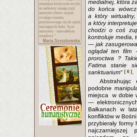
medialnej, która z
zmniejsza krytycyzm na tyle,
do końca wówcza
że niektórzy uznają czyjś
autorytet wbrew racjom
a który wirtualny,
swojego rozumu,
przystosowując się do opinii
a który interpretu
otaczających ludzi. Są to
chodzi o coś zu
autorytety - nazwałabym
urzędowe."
kontroluje media, 
Maria Szyszkowska
— jak zasugerował
oglądał ten film
proroctwa ? Taki
Fatima stanie s
[ 6 ]
sanktuarium
"
.
Abstrahując 
podobne manipula
miejsca w dobie w
— elektronicznyc
Bałkanach w lat
konfliktów w Bośni
przybierały formy 
najczarniejszej