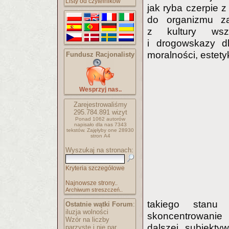
Listy od czytelników
jak ryba czerpie z
do organizmu za
z kultury wsze
i drogowskazy dl
moralności, estetyk
Fundusz Racjonalisty
Wesprzyj nas..
Zarejestrowaliśmy
295.784.891
wizyt
Ponad 1062 autorów
napisało
dla nas 7343
tekstów.
Zajęłyby one 28930
stron A4
Wyszukaj na stronach:
Kryteria szczegółowe
Najnowsze strony..
Archiwum streszczeń..
takiego stanu 
Ostatnie wątki Forum
:
iluzja wolności
skoncentrowanie 
Wzór na liczby
dalszej subiektyw
parzyste i nie par..