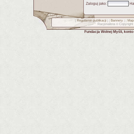
Zaloguj jako
:
Ha
Regulamin publikacji
Bannery
Mapa
[
] [
] [
Racjonalista
Copyright
©
Fundacja Wolnej Myśli, kont