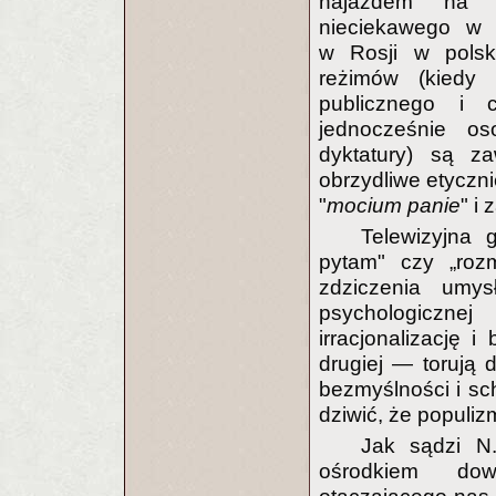
najazdem na s
nieciekawego w 
w Rosji w polski
reżimów (kiedy p
publicznego i 
jednocześnie os
dyktatury) są za
obrzydliwe etyczni
"
mocium panie
" i 
Telewizyjna 
pytam" czy „rozm
zdziczenia umys
psychologiczne
irracjonalizację i
drugiej — torują
bezmyślności i s
dziwić, że populizm
Jak sądzi N
ośrodkiem dow