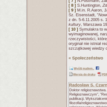
[ 7 ]
N.Postmann,
Za
[ 8 ]
S.Huntington,
Zd
[ 9 ]
M.in. R.Aaron,
1
Sz. Eisenstadt, "
Nowo
z dn. 5-6.11.2005 s.
kultury
, Warszawa 199
[ 10 ]
Symulakra to w
wyimaginowanej, narz
rzeczywistości, której
oryginał nie istniał 
szczątkowej wiedzy 
«
Społeczeństwo
(
Wyślij mailem..
Wersja do druku
PD
Radosław S. Czarn
Doktor religioznawstwa.
Religioznawczym", "Res
publikacji. Wykształceni
filozofia/religioznawstw