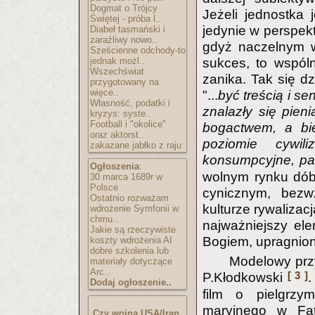
Dogmat o Trójcy
Jeżeli jednostka 
Świętej - próba l..
jedynie w perspekt
Diabeł tasmański i
zaraźliwy nowo..
gdyż naczelnym w
Sześcienne odchody-to
jednak możl..
sukces, to wspól
Wszechświat
zanika. Tak się d
przygotowany na
więce..
"...
być treścią i 
Własność, podatki i
znalazły się pien
kryzys: syste..
Football i "okolice"
bogactwem, a bie
oraz aktorst..
poziomie cywil
zakazane jabłko z raju
konsumpcyjne, pa
Ogłoszenia
:
wolnym rynku dóbr
30 marca 1689r w
Polsce
cynicznym, bezw
Ostatnio rozważam
kulturze rywalizac
wdrożenie Symfonii w
chmu..
najważniejszy ele
Jakie są rzeczywiste
Bogiem, upragnion
koszty wdrożenia AI
dobre szkolenia lub
Modelowy przy
materiały dotyczące
Arc..
[ 3 ]
P.Kłodkowski
.
Dodaj ogłoszenie..
film o pielgrzy
maryjnego w Fati
Czy wojna USA/Iran