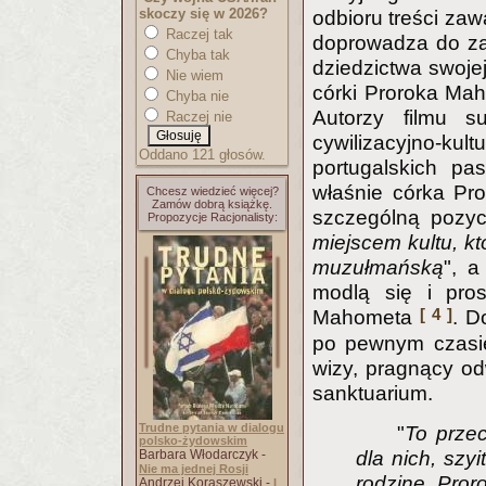
skoczy się w 2026?
odbioru treści zaw
Raczej tak
doprowadza do zas
Chyba tak
dziedzictwa swojej
Nie wiem
córki Proroka Mah
Chyba nie
Autorzy filmu s
Raczej nie
cywilizacyjno-ku
Oddano 121 głosów.
portugalskich pa
właśnie córka Pro
Chcesz wiedzieć więcej?
Zamów dobrą książkę.
szczególną pozycj
Propozycje Racjonalisty:
miejscem kultu, kt
muzułmańską
", a
modlą się i pros
[ 4 ]
Mahometa
. D
po pewnym czasie
wizy, pragnący od
sanktuarium.
Trudne pytania w dialogu
"
To prze
polsko-żydowskim
Barbara Włodarczyk -
dla nich, szy
Nie ma jednej Rosji
rodzinę Pror
Andrzej Koraszewski -
I