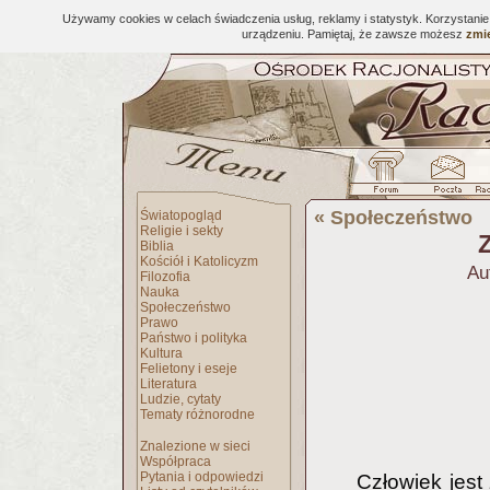
Używamy cookies w celach świadczenia usług, reklamy i statystyk. Korzystani
urządzeniu. Pamiętaj, że zawsze możesz
zmie
«
Społeczeństwo
Światopogląd
Religie i sekty
Z
Biblia
Kościół i Katolicyzm
Au
Filozofia
Nauka
Społeczeństwo
Prawo
Państwo i polityka
Kultura
Felietony i eseje
Literatura
Ludzie, cytaty
Tematy różnorodne
Znalezione w sieci
Współpraca
Pytania i odpowiedzi
Człowiek jest