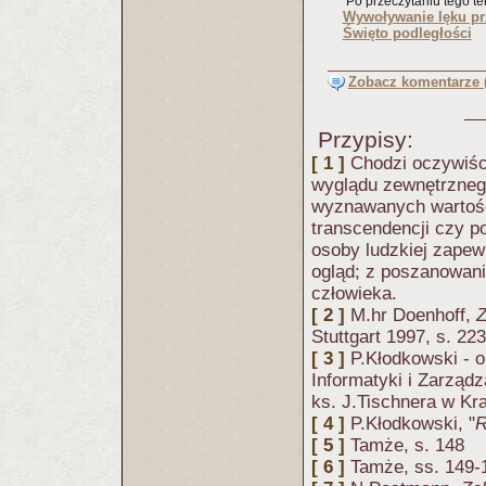
Po przeczytaniu tego tek
Wywoływanie lęku pr
Święto podległości
Zobacz komentarze (
Przypisy:
[ 1 ]
Chodzi oczywiści
wyglądu zewnętrznego
wyznawanych wartości
transcendencji czy po
osoby ludzkiej zapew
ogląd; z poszanowani
człowieka.
[ 2 ]
M.hr Doenhoff,
Z
Stuttgart 1997, s. 223
[ 3 ]
P.Kłodkowski - o
Informatyki i Zarząd
ks. J.Tischnera w Kra
[ 4 ]
P.Kłodkowski, "
R
[ 5 ]
Tamże, s. 148
[ 6 ]
Tamże, ss. 149-