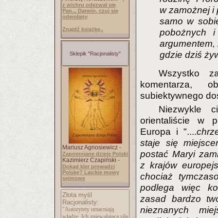
z wichru odezwał się
w zamożnej i 
Pan... Darwin, czuj się
odwołany
samo w sobie 
Znajdź książkę..
pobożnych i
argumentem, ż
gdzie dziś ży
Sklepik "Racjonalisty"
Wszystko za
komentarza, ob
subiektywnego do
Niezwykle c
orientaliście w 
Europa i "....
chrz
staje się miejs
Mariusz Agnosiewicz -
postać Maryi zami
Zapomniane dzieje Polski
Kazimierz Czapiński -
z krajów europej
Dokąd kler prowadzi
Polskę? Laickie mowy
chociaż tymczaso
sejmowe
podlega więc kol
Złota myśl
zasad bardzo twó
Racjonalisty:
nieznanych miej
"Autorytety umacniają
władzę. Ich zniewalająca siła