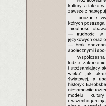
Różnicowani
kultury, a także w 
zawsze z następu
-poczucie wy
których postrzega
-nieufność i obawa
— trudności w 
językowych oraz 
— brak obeznani
społecznymi i spo
Współczesna 
ludzie zakorzenie
i utożsamiający si
wieku" jak okre
światowej, a upa
historyk E.Hobsba
niesamowite rozter
modelu kultu
i wszechogarniaj