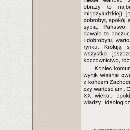
niesie wartości 
obrazy to najb
międzyludzkiej) 
dobrobyt, spokój s
sypią. Państwo n
dawało to poczuc
i dobrobytu, wart
rynku. Królują 
wszystko jeszcz
koczownictwo, róż
Koniec komun
wynik właśnie o
z końcem Zachodu
czy wartościami. 
XX wieku:. epoki
władzy i ideologic