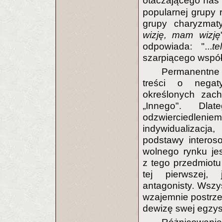
otaczającego nas
popularnej grupy 
grupy charyzmaty
wizję, mam wizję
odpowiada: "...
te
szarpiącego wspó
Permanentne 
treści o negat
określonych zac
„Innego". Dla
odzwierciedlen
indywidualizacja,
podstawy interos
wolnego rynku je
z tego przedmiotu
tej pierwszej, 
antagonisty. Wszy
wzajemnie postrze
dewizę swej egzyst