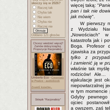
skoczy się w 2026?
więcej taką: "
Pani
Raczej tak
pan i tak nie dowi
Chyba tak
jak mówię
".
Nie wiem
Chyba nie
W pierwszy nu
Raczej nie
z Wydziału Na
„Nowościach" w 
Oddano 121 głosów.
katastrofa jak i 
Chcesz wiedzieć więcej?
Boga. Profesor 
Zamów dobrą książkę.
Propozycje Racjonalisty:
zjawiska za przyp
tylko z przypad
i zamienić ją w p
właśnie tak myślę
rodziców! Ale…
Umberto Eco -
Cmentarz
ejakulacje jest o
w Pradze - audiobook
niepowtarzalnej j
Znajdź książkę..
w tym momencie p
Gdyby pewnego p
Sklepik "Racjonalisty"
ojciec postanowi
a owszem, zaś tel