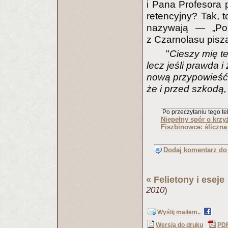
i Pana Profesora p
retencyjny? Tak, t
nazywają — „Pol
z Czarnolasu pisz
"
Cieszy mię t
lecz jeśli prawda i
nową przypowieść 
że i przed szkodą,
Po przeczytaniu tego tek
Niepełny spór o krzy
Fiszbinowce: śliczna
Dodaj komentarz do 
«
Felietony i eseje
2010
)
Wyślij mailem..
Wersja do druku
PD