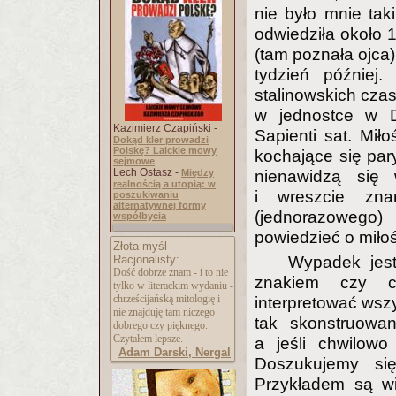
nie było mnie ta
odwiedziła około 1
(tam poznała ojca)
tydzień później
stalinowskich czas
w jednostce w D
Kazimierz Czapiński -
Sapienti sat. Mił
Dokąd kler prowadzi
Polskę? Laickie mowy
kochające się pary
sejmowe
Lech Ostasz -
Między
nienawidzą się
realnością a utopią: w
i wreszcie zna
poszukiwaniu
alternatywnej formy
(jednorazowego
współbycia
powiedzieć o miłoś
Złota myśl
Racjonalisty:
Wypadek jest
Dość dobrze znam - i to nie
znakiem czy 
tylko w literackim wydaniu -
chrześcijańską mitologię i
interpretować wszy
nie znajduję tam niczego
tak skonstruowan
dobrego czy pięknego.
Czytałem lepsze.
a jeśli chwilowo
Adam Darski, Nergal
Doszukujemy si
Przykładem są wi