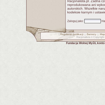
Racjonalista.pl. Żadna c
reprodukowana ani wykorz
autorskich. Wszelkie nar
kodeksie karnym i ustawi
Zaloguj jako
:
Ha
Regulamin publikacji
Bannery
Mapa
[
] [
] [
Racjonalista
Copyright
©
Fundacja Wolnej Myśli, kont