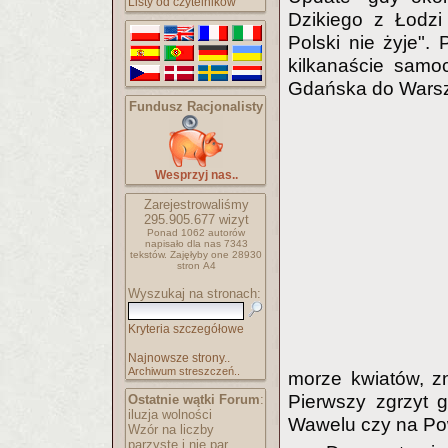
Listy od czytelników
Dzikiego z Łodzi
Polski nie żyje"
kilkanaście samo
Gdańska do Wars
Fundusz Racjonalisty
Wesprzyj nas..
Zarejestrowaliśmy
295.905.677
wizyt
Ponad 1062 autorów
napisało
dla nas 7343
tekstów.
Zajęłyby one 28930
stron A4
Wyszukaj na stronach:
Kryteria szczegółowe
Najnowsze strony..
Archiwum streszczeń..
morze kwiatów, zn
Pierwszy zgrzyt 
Ostatnie wątki Forum
:
iluzja wolności
Wawelu czy na Pow
Wzór na liczby
parzyste i nie par..