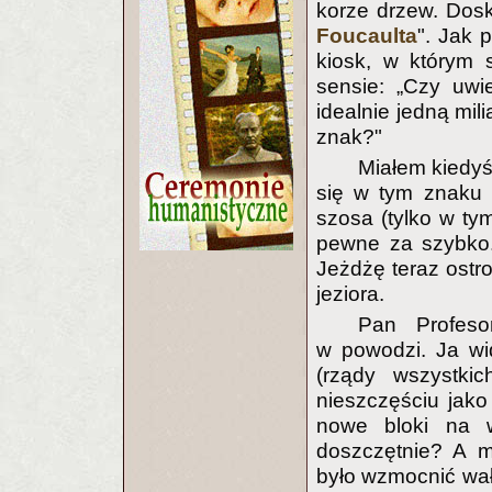
korze drzew. Dos
Foucaulta
". Jak 
kiosk, w którym 
sensie: „Czy uwi
idealnie jedną mil
znak?"
Miałem kiedy
się w tym znaku 
szosa (tylko w tym
pewne za szybko.
Jeżdżę teraz ostro
jeziora.
Pan Profeso
w powodzi. Ja wi
(rządy wszystkic
nieszczęściu jak
nowe bloki na 
doszczętnie? A m
było wzmocnić wał