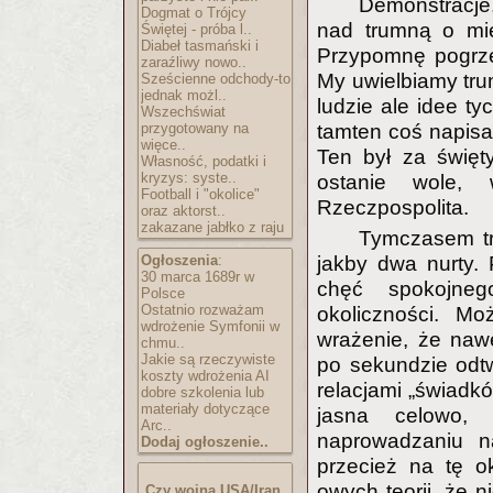
Demonstracje
Dogmat o Trójcy
nad trumną o mi
Świętej - próba l..
Diabeł tasmański i
Przypomnę pogrze
zaraźliwy nowo..
My uwielbiamy tru
Sześcienne odchody-to
jednak możl..
ludzie ale idee ty
Wszechświat
przygotowany na
tamten coś napisał
więce..
Ten był za święty
Własność, podatki i
kryzys: syste..
ostanie wole,
Football i "okolice"
Rzeczpospolita.
oraz aktorst..
zakazane jabłko z raju
Tymczasem tr
Ogłoszenia
:
jakby dwa nurty.
30 marca 1689r w
chęć spokojn
Polsce
Ostatnio rozważam
okoliczności. M
wdrożenie Symfonii w
wrażenie, że naw
chmu..
Jakie są rzeczywiste
po sekundzie odt
koszty wdrożenia AI
relacjami „świadkó
dobre szkolenia lub
materiały dotyczące
jasna celowo, 
Arc..
naprowadzaniu na
Dodaj ogłoszenie..
przecież na tę ok
owych teorii, że n
Czy wojna USA/Iran