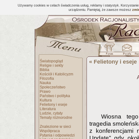
Używamy cookies w celach świadczenia usług, reklamy i statystyk. Korzystani
urządzeniu. Pamiętaj, że zawsze możesz
zmie
«
Felietony i eseje
Światopogląd
Religie i sekty
Biblia
Kościół i Katolicyzm
Filozofia
Nauka
Społeczeństwo
Prawo
Państwo i polityka
Kultura
Felietony i eseje
Literatura
Ludzie, cytaty
Wiosna tego
Tematy różnorodne
tragedia smoleńsk
Znalezione w sieci
z konferencjami
Współpraca
Pytania i odpowiedzi
Update" gdy okoł