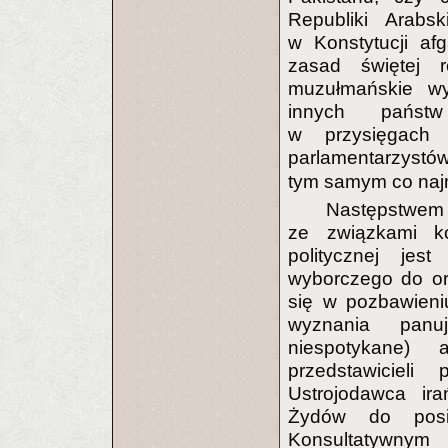
Republiki Arabs
w Konstytucji af
zasad świętej re
muzułmańskie wy
innych państw 
w przysięgach 
parlamentarzystó
tym samym co najm
Następstwem 
ze związkami kon
politycznej je
wyborczego do or
się w pozbawieni
wyznania panu
niespotykane) 
przedstawiciel
Ustrojodawca ira
Żydów do posi
Konsultatywnym 