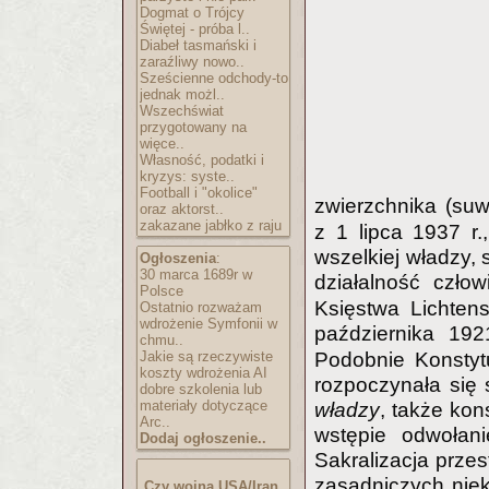
Dogmat o Trójcy
Świętej - próba l..
Diabeł tasmański i
zaraźliwy nowo..
Sześcienne odchody-to
jednak możl..
Wszechświat
przygotowany na
więce..
Własność, podatki i
kryzys: syste..
Football i "okolice"
zwierzchnika (su
oraz aktorst..
zakazane jabłko z raju
z 1 lipca 1937 r.
wszelkiej władzy, 
Ogłoszenia
:
30 marca 1689r w
działalność czło
Polsce
Księstwa Lichten
Ostatnio rozważam
wdrożenie Symfonii w
października 19
chmu..
Jakie są rzeczywiste
Podobnie Konstytu
koszty wdrożenia AI
rozpoczynała się
dobre szkolenia lub
materiały dotyczące
władzy
, także kon
Arc..
wstępie odwołani
Dodaj ogłoszenie..
Sakralizacja przes
zasadniczych nie
Czy wojna USA/Iran