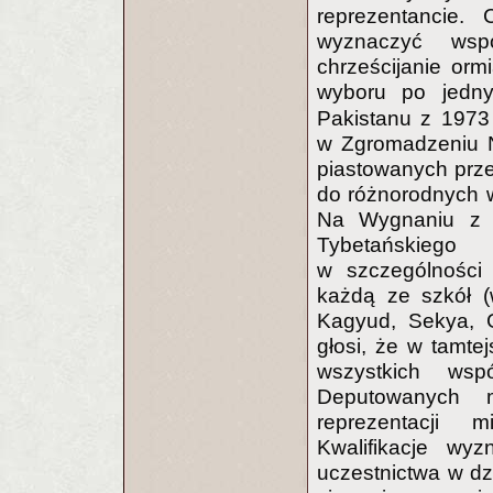
reprezentancie. 
wyznaczyć wspó
chrześcijanie or
wyboru po jedn
Pakistanu z 1973
w Zgromadzeniu N
piastowanych prz
do różnorodnych w
Na Wygnaniu z 
Tybetańskiego 
w szczególności 
każdą ze szkół (
Kagyud, Sekya, G
głosi, że w tamte
wszystkich wsp
Deputowanych 
reprezentacji 
Kwalifikacje wy
uczestnictwa w dzi