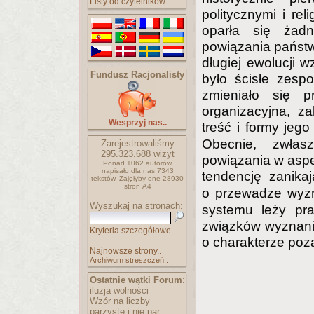
Listy od czytelników
politycznymi i re
oparła się żadn
powiązania państw
długiej ewolucji 
Fundusz Racjonalisty
było ścisłe zespo
zmieniało się p
organizacyjna, z
Wesprzyj nas..
treść i formy je
Obecnie, zwłas
Zarejestrowaliśmy
295.323.688
wizyt
powiązania w asp
Ponad 1062 autorów
napisało
dla nas 7343
tendencję zanik
tekstów.
Zajęłyby one 28930
stron A4
o przewadze wy
Wyszukaj na stronach:
systemu leży pra
związków wyznaniow
Kryteria szczegółowe
o charakterze poz
Najnowsze strony..
Archiwum streszczeń..
Ostatnie wątki Forum
:
iluzja wolności
Wzór na liczby
parzyste i nie par..