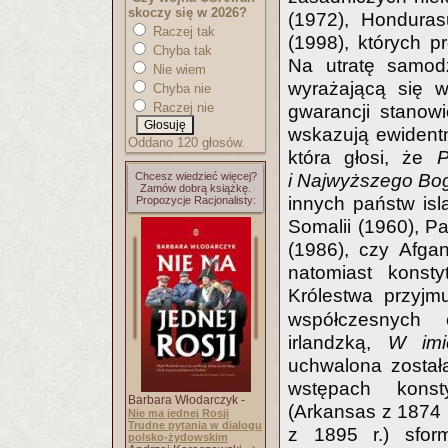
skoczy się w 2026?
(1972), Honduras
Raczej tak
(1998), których p
Chyba tak
Na utratę samodz
Nie wiem
wyrażającą się w
Chyba nie
Raczej nie
gwarancji stanow
wskazują ewidentni
Oddano 120 głosów.
która głosi, że
P
Chcesz wiedzieć więcej?
i Najwyższego Bo
Zamów dobrą książkę.
innych państw isl
Propozycje Racjonalisty:
Somalii (1960), P
(1986), czy Afga
natomiast konst
Królestwa przyjm
współczesnych 
irlandzką,
W imi
uchwalona została
wstępach konst
Barbara Włodarczyk -
(Arkansas z 1874 r
Nie ma jednej Rosji
Trudne pytania w dialogu
z 1895 r.) sfor
polsko-żydowskim