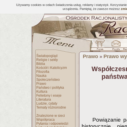
Używamy cookies w celach świadczenia usług, reklamy i statystyk. Korzystani
urządzeniu. Pamiętaj, że zawsze możesz
zmie
Prawo
Prawo wy
Światopogląd
»
Religie i sekty
Biblia
Współczes
Kościół i Katolicyzm
Filozofia
państwa
Nauka
Społeczeństwo
Prawo
Państwo i polityka
Kultura
Felietony i eseje
Literatura
Ludzie, cytaty
Tematy różnorodne
Znalezione w sieci
Powiązanie p
Współpraca
Pytania i odpowiedzi
historycznie pie