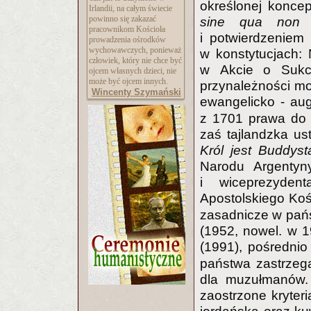
określonej koncep
Irlandii, na całym świecie
powinno się zakazać
sine qua non
d
pracownikom Kościoła
i potwierdzeniem 
prowadzenia ośrodków
wychowawczych, ponieważ
w konstytucjach: 
człowiek, który nie chce być
w Akcie o Sukce
ojcem własnych dzieci, nie
może być ojcem innych.
przynależności mo
Wincenty Szymański
ewangelicko - au
z 1701 prawa do ko
zaś tajlandzka u
Król jest
Buddystą
Narodu Argentyn
i wiceprezyden
Apostolskiego Koś
zasadnicze w państ
(1952, nowel. w 19
(1991), pośredni
państwa zastrzeg
dla muzułmanów. 
zaostrzone kryter