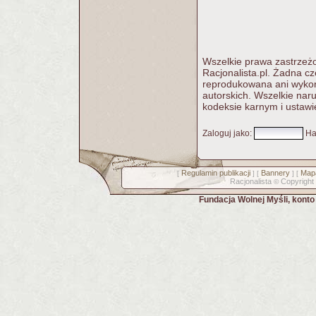
Wszelkie prawa zastrzeżo
Racjonalista.pl. Żadna c
reprodukowana ani wykorz
autorskich. Wszelkie nar
kodeksie karnym i ustawi
Zaloguj jako
:
Ha
Regulamin publikacji
Bannery
Mapa
[
] [
] [
Racjonalista
Copyright
©
Fundacja Wolnej Myśli, kont