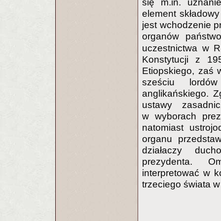
się m.in. uznanie
element składowy
jest wchodzenie p
organów państ
uczestnictwa w R
Konstytucji z 19
Etiopskiego, zaś 
sześciu lord
anglikańskiego. Z
ustawy zasadnic
w wyborach prezy
natomiast ustroj
organu przedstaw
działaczy duch
prezydenta. O
interpretować w ko
trzeciego świata w