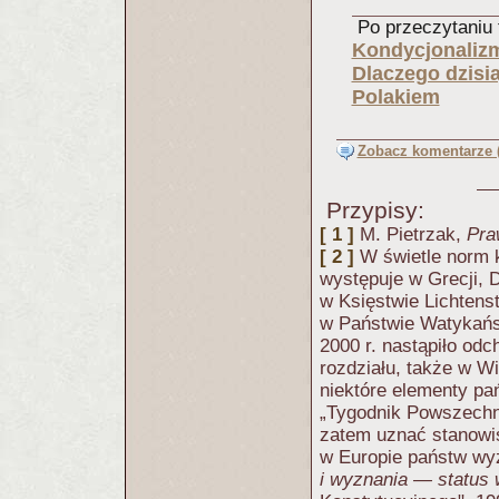
Po przeczytaniu t
Kondycjonalizm
Dlaczego dzisia
Polakiem
Zobacz komentarze (
Przypisy:
[ 1 ]
M. Pietrzak,
Pra
[ 2 ]
W świetle norm 
występuje w Grecji, Da
w Księstwie Lichtenst
w Państwie Watykańsk
2000 r. nastąpiło od
rozdziału, także w Wi
niektóre elementy p
„Tygodnik Powszechny
zatem uznać stanowis
w Europie państw wyz
i wyznania — status w