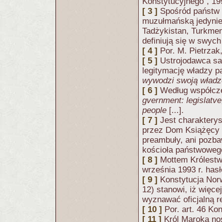
Konstytucyjnego", 199
[ 3 ]
Spośród państw 
muzułmańską jedynie 
Tadżykistan, Turkmen
definiują się w swych
[ 4 ]
Por. M. Pietrzak
[ 5 ]
Ustrojodawca sa
legitymację władzy p
wywodzi swoją władzę
[ 6 ]
Według współcze
gvernment: legislatve
people
[...].
[ 7 ]
Jest charakterys
przez Dom Książęcy 2
preambuły, ani pozba
kościoła państwowego
[ 8 ]
Mottem Królestw
września 1993 r. has
[ 9 ]
Konstytucja Nor
12) stanowi, iż więc
wyznawać oficjalną re
[ 10 ]
Por. art. 46 Ko
[ 11 ]
Król Maroka nos