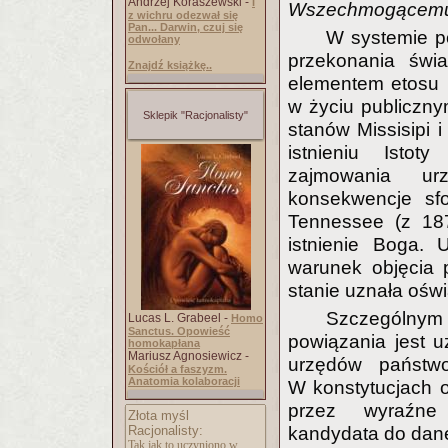
Andrzej Koraszewski -
I
Wszechmogącem
z wichru odezwał się
Pan... Darwin, czuj się
W systemie p
odwołany
przekonania świa
Znajdź książkę..
elementem etosu p
w życiu publicznym
Sklepik "Racjonalisty"
stanów Missisipi 
istnieniu Isto
zajmowania ur
konsekwencje sf
Tennessee (z 187
istnienie Boga.
warunek objęcia p
stanie uznała ośw
Szczególny
Lucas L. Grabeel -
Homo
Sanctus. Opowieść
powiązania jest u
homokapłana
Mariusz Agnosiewicz -
urzędów państw
Kościół a faszyzm.
Anatomia kolaboracji
W konstytucjach 
przez wyraźne 
Złota myśl
Racjonalisty:
kandydata do danej
Tak jak to uczyniono w