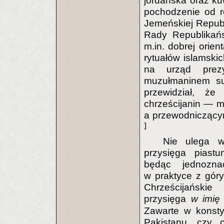
jordańska oraz ku
pochodzenie od r
Jemeńskiej Republ
Rady Republikańs
m.in. dobrej orien
rytuałów islamski
na urząd prez
muzułmaninem su
przewidział, że
chrześcijanin — m
a przewodniczący
]
Nie ulega wą
przysięga piast
będąc jednozna
w praktyce z góry
Chrześcijańskie
przysięga
w imię 
Zawarte w konstyt
Pakistanu, czy 