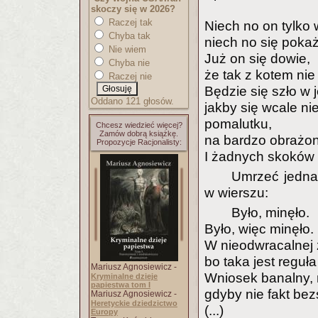
skoczy się w 2026?
Raczej tak
Niech no on tylko 
Chyba tak
niech no się poka
Nie wiem
Już on się dowie,
Chyba nie
że tak z kotem ni
Raczej nie
Będzie się szło w 
Oddano 121 głosów.
jakby się wcale nie
pomalutku,
Chcesz wiedzieć więcej?
Zamów dobrą książkę.
na bardzo obrażon
Propozycje Racjonalisty:
I żadnych skoków 
Umrzeć jednak 
w wierszu:
Było, minęło.
Było, więc minęło.
W nieodwracalnej 
bo taka jest reguła
Mariusz Agnosiewicz -
Wniosek banalny, n
Kryminalne dzieje
papiestwa tom I
gdyby nie fakt bez
Mariusz Agnosiewicz -
Heretyckie dziedzictwo
(...)
Europy