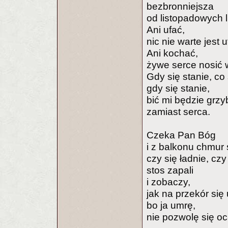
bezbronniejsza
od listopadowych li
Ani ufać,
nic nie warte jest u
Ani kochać,
żywe serce nosić w
Gdy się stanie, co
gdy się stanie,
bić mi będzie grz
zamiast serca.
Czeka Pan Bóg
i z balkonu chmur 
czy się ładnie, cz
stos zapali
i zobaczy,
jak na przekór się
bo ja umrę,
nie pozwolę się oca