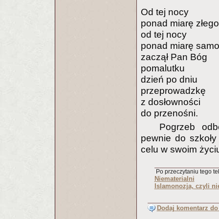
Od tej nocy
ponad miarę złego
od tej nocy
ponad miarę samo
zaczął Pan Bóg
pomalutku
dzień po dniu
przeprowadzkę
z dosłowności
do przenośni.
Pogrzeb odbę
pewnie do szkoły
celu w swoim życi
Po przeczytaniu tego tek
Niematerialni
Islamonozja, czyli n
Dodaj komentarz do 