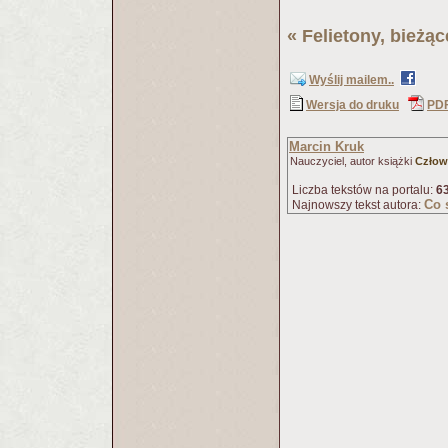
«
Felietony, bieżą
Wyślij mailem..
Wersja do druku
PD
Marcin Kruk
Nauczyciel, autor książki
Człowi
Liczba tekstów na portalu:
6
Co 
Najnowszy tekst autora: