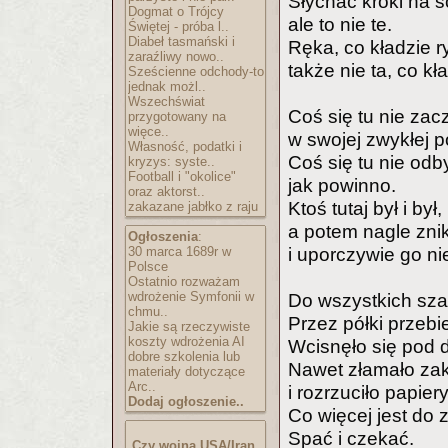
Słychać kroki na 
Dogmat o Trójcy
ale to nie te.
Świętej - próba l..
Diabeł tasmański i
Ręka, co kładzie r
zaraźliwy nowo..
także nie ta, co kła
Sześcienne odchody-to
jednak możl..
Wszechświat
Coś się tu nie zac
przygotowany na
więce..
w swojej zwykłej p
Własność, podatki i
Coś się tu nie od
kryzys: syste..
Football i "okolice"
jak powinno.
oraz aktorst..
Ktoś tutaj był i był,
zakazane jabłko z raju
a potem nagle zni
Ogłoszenia
:
30 marca 1689r w
i uporczywie go ni
Polsce
Ostatnio rozważam
wdrożenie Symfonii w
Do wszystkich szaf
chmu..
Przez półki przebi
Jakie są rzeczywiste
koszty wdrożenia AI
Wcisnęło się pod d
dobre szkolenia lub
Nawet złamało za
materiały dotyczące
Arc..
i rozrzuciło papiery
Dodaj ogłoszenie..
Co więcej jest do z
Spać i czekać.
Czy wojna USA/Iran