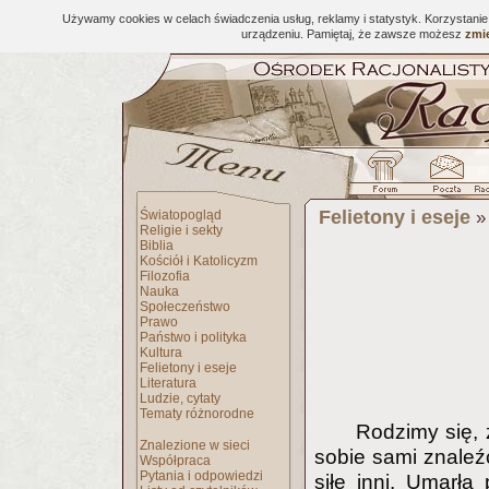
Używamy cookies w celach świadczenia usług, reklamy i statystyk. Korzystani
urządzeniu. Pamiętaj, że zawsze możesz
zmie
Felietony i eseje
Światopogląd
Religie i sekty
Biblia
Kościół i Katolicyzm
Filozofia
Nauka
Społeczeństwo
Prawo
Państwo i polityka
Kultura
Felietony i eseje
Literatura
Ludzie, cytaty
Tematy różnorodne
Rodzimy się, 
Znalezione w sieci
sobie sami znaleź
Współpraca
Pytania i odpowiedzi
siłę inni. Umarła