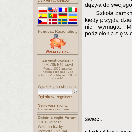
Listy od czytelników
dążyła do swojego
Szkoła zamkn
kiedy przyjdą dzi
nie wymaga. Mo
Fundusz Racjonalisty
podzielenia się wi
Wesprzyj nas..
Zarejestrowaliśmy
296.765.549
wizyt
Ponad 1062 autorów
napisało
dla nas 7343
tekstów.
Zajęłyby one 28930
stron A4
Wyszukaj na stronach:
Kryteria szczegółowe
Najnowsze strony..
Archiwum streszczeń..
Ostatnie wątki Forum
:
świeci.
iluzja wolności
Wzór na liczby
parzyste i nie par..