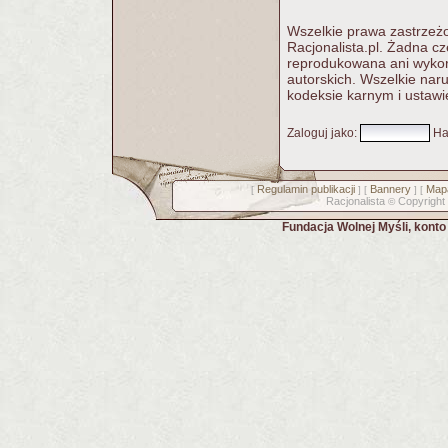
Wszelkie prawa zastrzeżo
Racjonalista.pl. Żadna c
reprodukowana ani wykorz
autorskich. Wszelkie nar
kodeksie karnym i ustawi
Zaloguj jako
:
Ha
Regulamin publikacji
Bannery
Mapa
[
] [
] [
Racjonalista
Copyright
©
Fundacja Wolnej Myśli, kont