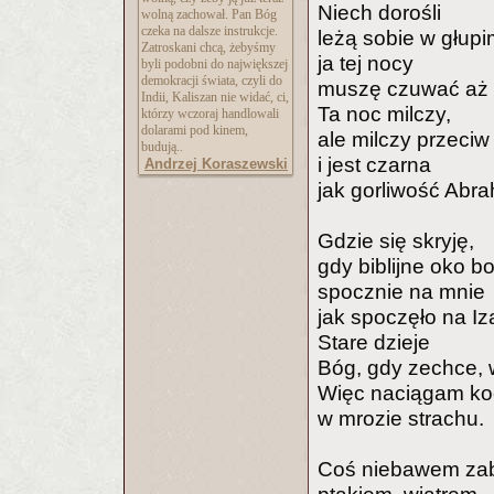
Niech dorośli
wolną zachował. Pan Bóg
czeka na dalsze instrukcje.
leżą sobie w głupi
Zatroskani chcą, żebyśmy
ja tej nocy
byli podobni do największej
demokracji świata, czyli do
muszę czuwać aż 
Indii, Kaliszan nie widać, ci,
Ta noc milczy,
którzy wczoraj handlowali
dolarami pod kinem,
ale milczy przeciw
budują..
i jest czarna
Andrzej Koraszewski
jak gorliwość Abr
Gdzie się skryję,
gdy biblijne oko b
spocznie na mnie
jak spoczęło na I
Stare dzieje
Bóg, gdy zechce, 
Więc naciągam ko
w mrozie strachu.
Coś niebawem zabi