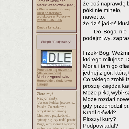
Tomasz Kośmider,
że coś naprawdę b
Marek Wesołowski (red.)
-
póki nie minęło,
Kler w armii ludowej.
Duszpasterstwo
nawet to,
wojskowe w Polsce w
latach 1945-1956
że dziś jadłeś klu
Znajdź książkę..
Do Boga nie 
podejrzliwy, zapra
Sklepik "Racjonalisty"
I rzekł Bóg: Weźm
którego miłujesz, I
Moria i tam go ofi
Prowadzę się rozumnie
jednej z gór, którą
(dla kierowców)
Mariusz Agnosiewicz -
Co takiego zrobił I
Heretyckie dziedzictwo
Europy
proszę księdza ka
Może piłką wybił 
Złota myśl
Racjonalisty:
Może rozdarł nowe
"Jeszcze Polska, jeszcze raz
gdy przechodził p
Polska. Co zrobimy z
odzyskaną wolnością?
Kradł ołówki?
Chwilowo przykościelni
Płoszył kury?
spierają się, czy nadal prosić
Boga, żeby zwrócił ojczyznę
Podpowiadał?
wolną, czy żeby ją już teraz