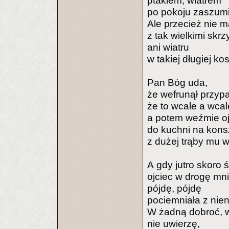
ptakiem, wiatrem
po pokoju zaszumi
Ale przecież nie 
z tak wielkimi skrz
ani wiatru
w takiej długiej kos
Pan Bóg uda,
że wefrunął przyp
że to wcale a wcale
a potem weźmie o
do kuchni na kons
z dużej trąby mu 
A gdy jutro skoro ś
ojciec w drogę mni
pójdę, pójdę
pociemniała z nien
W żadną dobroć, 
nie uwierzę,