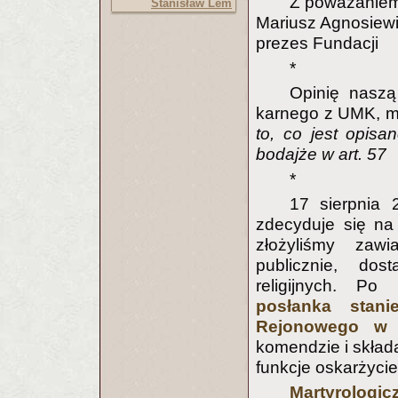
Z poważaniem
Stanisław Lem
Mariusz Agnosiew
prezes Fundacji
*
Opinię nasz
karnego z UMK, m
to, co jest opis
bodajże w art. 57
*
17 sierpnia 
zdecyduje się na
złożyliśmy zaw
publicznie, do
religijnych. Po
posłanka stan
Rejonowego w 
komendzie i składa
funkcje oskarżycie
Martyrologi