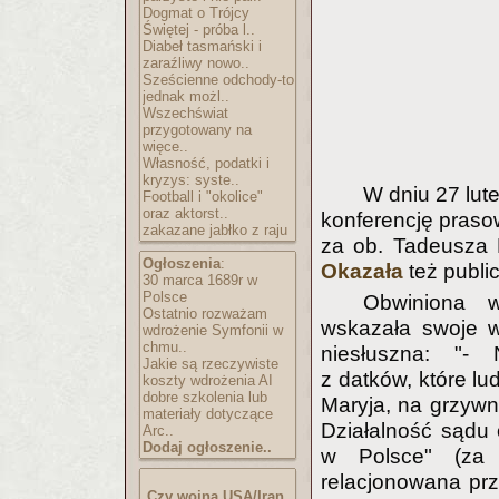
Dogmat o Trójcy
Świętej - próba l..
Diabeł tasmański i
zaraźliwy nowo..
Sześcienne odchody-to
jednak możl..
Wszechświat
przygotowany na
więce..
Własność, podatki i
kryzys: syste..
W dniu 27 lut
Football i "okolice"
oraz aktorst..
konferencję prasow
zakazane jabłko z raju
za ob. Tadeusza 
Ogłoszenia
:
Okazała
też public
30 marca 1689r w
Polsce
Obwiniona w
Ostatnio rozważam
wskazała swoje w
wdrożenie Symfonii w
chmu..
niesłuszna: "- 
Jakie są rzeczywiste
z datków, które l
koszty wdrożenia AI
dobre szkolenia lub
Maryja, na grzywnę
materiały dotyczące
Działalność sądu 
Arc..
Dodaj ogłoszenie..
w Polsce" (za 
relacjonowana pr
Czy wojna USA/Iran