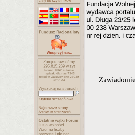
Listy od czytelników
Fundacja Wolnej
wydawca portalu 
ul. Długa 23/25 l
00-238 Warsza
Fundusz Racjonalisty
nr rej dzien. i c
Wesprzyj nas..
Zarejestrowaliśmy
295.815.239
wizyt
Ponad 1062 autorów
napisało
dla nas 7343
tekstów.
Zajęłyby one 28930
Zawiadomien
stron A4
Wyszukaj na stronach:
Kryteria szczegółowe
Najnowsze strony..
Archiwum streszczeń..
Ostatnie wątki Forum
:
iluzja wolności
Wzór na liczby
parzyste i nie par..