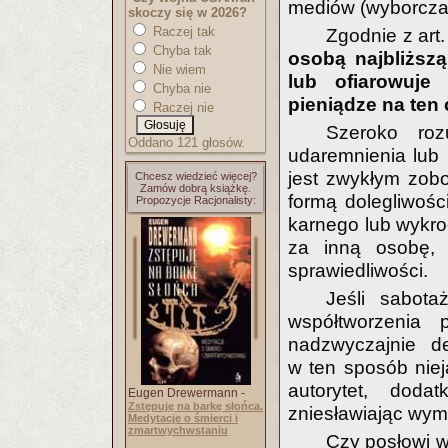
mediów (wyborcza.pl,
skoczy się w 2026?
Raczej tak
Zgodnie z art
Chyba tak
osobą najbliższ
Nie wiem
lub ofiarowuje
Chyba nie
pieniądze na ten 
Raczej nie
Szeroko roz
Oddano 121 głosów.
udaremnienia lub 
jest zwykłym zob
Chcesz wiedzieć więcej?
Zamów dobrą książkę.
formą dolegliwoś
Propozycje Racjonalisty:
karnego lub wykr
za inną osobę, 
sprawiedliwości.
Jeśli sabot
współtworzenia 
nadzwyczajnie d
w ten sposób niej
autorytet, doda
Eugen Drewermann -
Zstępuję na barkę słońca.
zniesławiając wymi
Medytacje o śmierci i
zmartwychwstaniu
Czy posłowi w