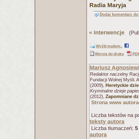
Radia Maryja
Dodaj komentarz do 
«
Interwencje
(Publ
Wyślij mailem..
Wersja do druku
PD
Mariusz Agnosiew
Redaktor naczelny Racjo
Fundacji Wolnej Myśli. 
(2009),
Heretyckie dzi
Kryminalne dzieje papi
(2012),
Zapomniane dzi
Strona www autora
Liczba tekstów na po
teksty autora
Liczba tłumaczeń:
5
autora