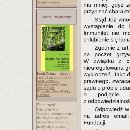
Znajdź książkę..
mu mniej, gdyż z
przypisać charakte
Sklepik "Racjonalisty"
Stąd też wno
wystąpienie do 
Immunitet nie mo
chlubienie się ła
Zgodnie z art
na poczet grzyw
W związku z cz
nieuregulowana g
wykroczeń. Jako 
Lech Ostasz -
Między
realnością a utopią: w
prawnego, zwraca
poszukiwaniu
alternatywnej formy
sądu o próbie uda
współbycia
Koszulka Złota Rybka
o podjęcie c
Darwina
z odpowiedzialnośc
Złota myśl
Odpowiedź w 
Racjonalisty:
Wszyscy jesteśmy skłonni
na adres emai
do ulegania napływom
Fundacji.
irracjonalnych emocji (..) i
należy się ich strzec.