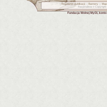
Regulamin publikacji
Bannery
Mapa
[
] [
] [
Racjonalista
Copyright
©
Fundacja Wolnej Myśli, kont