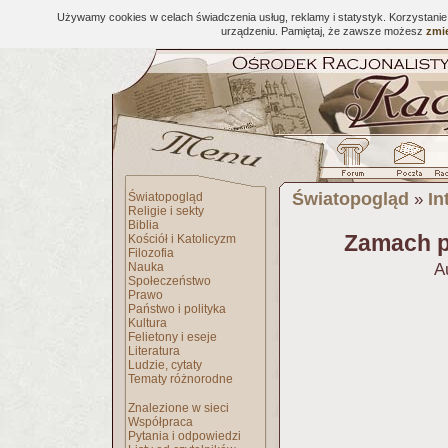
Używamy cookies w celach świadczenia usług, reklamy i statystyk. Korzystani
urządzeniu. Pamiętaj, że zawsze możesz
zmie
Światopogląd
In
Światopogląd
»
Religie i sekty
Biblia
Zamach p
Kościół i Katolicyzm
Filozofia
Nauka
A
Społeczeństwo
Prawo
Państwo i polityka
Kultura
Felietony i eseje
Literatura
Ludzie, cytaty
Tematy różnorodne
Znalezione w sieci
Współpraca
Pytania i odpowiedzi