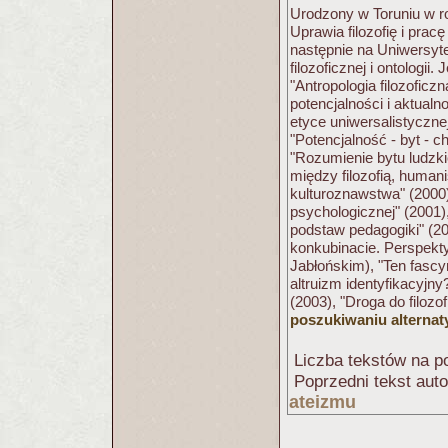
Urodzony w Toruniu w ro
Uprawia filozofię i prac
następnie na Uniwersyte
filozoficznej i ontologi
"Antropologia filozoficz
potencjalności i aktualn
etyce uniwersalistyczne
"Potencjalność - byt - 
"Rozumienie bytu ludzki
między filozofią, human
kulturoznawstwa" (2000),
psychologicznej" (2001)
podstaw pedagogiki" (200
konkubinacie. Perspektyw
Jabłońskim), "Ten fascy
altruizm identyfikacyjny
(2003), "Droga do filoz
poszukiwaniu alternat
Liczba tekstów na po
Poprzedni tekst aut
ateizmu