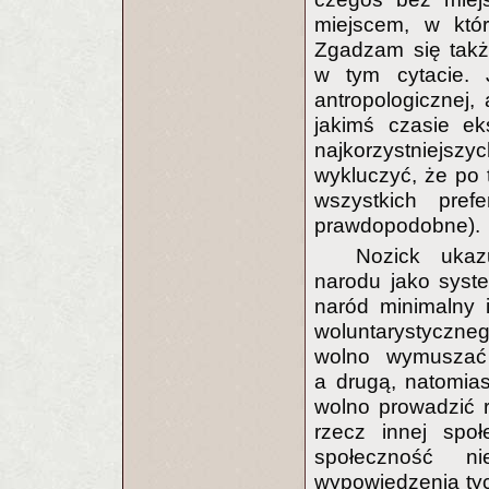
miejscem, w któ
Zgadzam się takż
w tym cytacie. 
antropologicznej
jakimś czasie eks
najkorzystniejs
wykluczyć, że po t
wszystkich pref
prawdopodobne).
Nozick ukaz
narodu jako syst
naród minimalny 
woluntarystyczne
wolno wymuszać 
a drugą, natomias
wolno prowadzić r
rzecz innej społ
społeczność n
wypowiedzenia ty