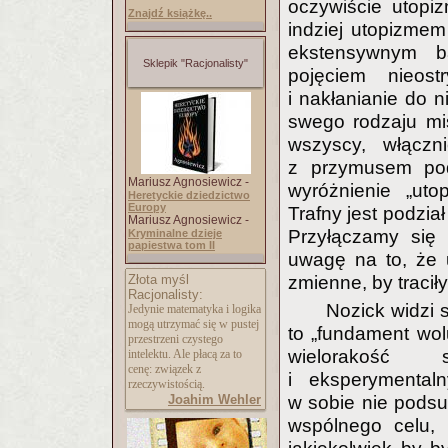
oczywiście utopi
Znajdź książkę..
indziej utopizmem
ekstensywnym bą
Sklepik "Racjonalisty"
pojęciem nieos
i nakłanianie do 
swego rodzaju mi
wszyscy, włączn
z przymusem pod
Mariusz Agnosiewicz -
wyróżnienie „uto
Heretyckie dziedzictwo
Europy
Trafny jest podzia
Mariusz Agnosiewicz -
Przyłączamy się 
Kryminalne dzieje
papiestwa tom II
uwagę na to, że 
Złota myśl
zmienne, by traci
Racjonalisty:
Nozick widzi
Jedynie matematyka i logika
mogą utrzymać się w pustej
to „fundament wolu
przestrzeni czystego
wielorakość 
intelektu. Ale płacą za to
cenę: związek z
i eksperymental
rzeczywistością.
Joahim Wehler
w sobie nie podsuw
wspólnego celu, 