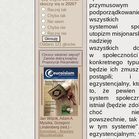
skoczy się w 2026?
przymusowym
Raczej tak
podporządkowani
Chyba tak
wszystkich 
Nie wiem
systemowi spo
Chyba nie
utopizm misjonarsk
Raczej nie
nadzieję pr
Oddano 121 głosów.
wszystkich 
w społecznośc
Chcesz wiedzieć więcej?
Zamów dobrą książkę.
konkretnego typu
Propozycje Racjonalisty:
będzie ich zmusz
postąpili; i
egzystencjalny, kt
to, że pewien 
system społecz
istniał (będzie zdol
choć niekon
powszechnie, tak 
Jan Wójcik, Adam A.
Myszka, Grzegorz
w tym systemie
Lindenberg (red.) -
Euroislam – Bractwo
egzystencjalnym;
Muzułmańskie