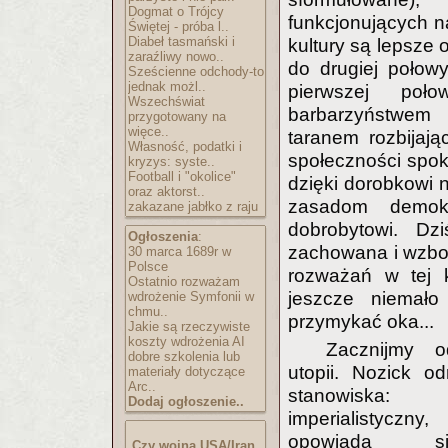
Dogmat o Trójcy
funkcjonujących n
Świętej - próba l..
Diabeł tasmański i
kultury są lepsze 
zaraźliwy nowo..
do drugiej połow
Sześcienne odchody-to
jednak możl..
pierwszej poł
Wszechświat
barbarzyństwem
przygotowany na
więce..
taranem rozbijają
Własność, podatki i
społeczności spoko
kryzys: syste..
Football i "okolice"
dzięki dorobkowi nau
oraz aktorst..
zasadom demokra
zakazane jabłko z raju
dobrobytowi. Dz
Ogłoszenia
:
zachowana i wzbo
30 marca 1689r w
Polsce
rozważań w tej 
Ostatnio rozważam
jeszcze niemało
wdrożenie Symfonii w
chmu..
przymykać oka...
Jakie są rzeczywiste
koszty wdrożenia AI
Zacznijmy 
dobre szkolenia lub
utopii. Nozick od
materiały dotyczące
Arc..
stanowiska: 
Dodaj ogłoszenie..
imperialistycz
opowiada 
Czy wojna USA/Iran