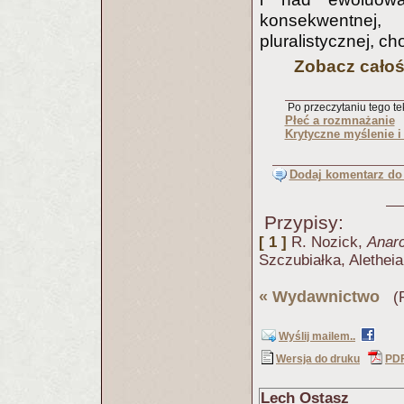
konsekwentnej, 
pluralistycznej, c
Zobacz całość
Po przeczytaniu tego tek
Płeć a rozmnażanie
Krytyczne myślenie i
Dodaj komentarz do 
Przypisy:
[ 1 ]
R. Nozick,
Anarc
Szczubiałka, Alethei
«
Wydawnictwo
(Pu
Wyślij mailem..
Wersja do druku
PD
Lech Ostasz