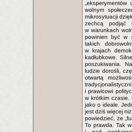
„eksperymentów u
wolnym społeczeń
mikrosytuacji dzię
zechcą podjąć t
w warunkach woln
powinien być w s
takich dobrowoln
w krajach demokr
kadłubkowe. Silne
poszukiwania. N
ludzie dorośli, cz
otwartą możliwo
tradycjonalistycz
i prawicowi polity
w krótkim czasie.
jako o ideale. Je
jest dziś więcej n
powiedzieć, że „fu
To prawda. Tak wi
i nad ewoluowa