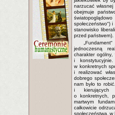
jakiekolwiek by by
narzucać własnej w
obejmuje państw
światopoglądow
społeczeństwo") i 
stanowisko libera
przed państwem).
„Fundament" 
jednoczesną rea
charakter ogólny,
i konstytucyjni
w konkretnych sp
i realizować wła
dobrego społecze
nam było to robić.
i kierujących 
o konkretnych, 
martwym fundame
całkowicie odrzuc
społeczeństwa, w 