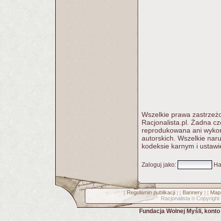
Wszelkie prawa zastrzeżo
Racjonalista.pl. Żadna c
reprodukowana ani wykorz
autorskich. Wszelkie nar
kodeksie karnym i ustawi
Zaloguj jako
:
Ha
Regulamin publikacji
Bannery
Mapa
[
] [
] [
Racjonalista
Copyright
©
Fundacja Wolnej Myśli, kont