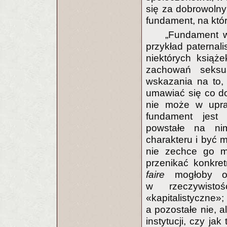
się za dobrowoln
fundament, na któ
„Fundament w
przykład paternali
niektórych książ
zachowań seksua
wskazania na to,
umawiać się co do 
nie może w upra
fundament jest l
powstałe na ni
charakteru i być 
nie zechce go m
przenikać konkre
faire
mogłoby o
w rzeczywistoś
«kapitalistyczne
a pozostałe nie, a
instytucji, czy ja