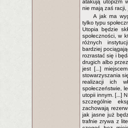
atakują utopizm w 
nie mają zaś racji,
A jak ma wyg
tylko typu społecz
Utopia będzie skł
społeczności, w k
różnych instytu
bardziej pociągają
rozrastać się i bę
drugich albo przez
jest [...] miejs
stowarzyszania się
realizacji ich 
społeczeństwie, le
utopii innym. [...
szczególnie eks
zachowają rezerwę
jak jasne już będz
trafnie zrywa z li
czegoś bez miej