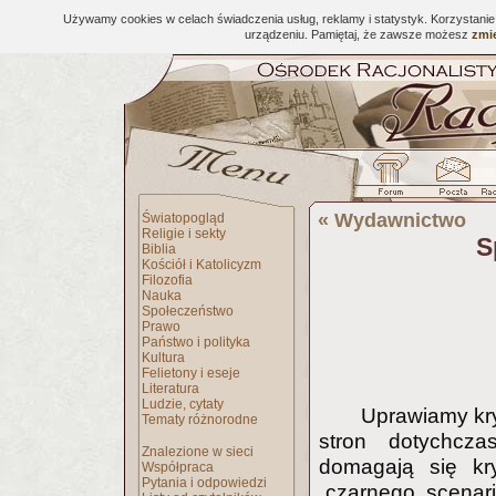
Używamy cookies w celach świadczenia usług, reklamy i statystyk. Korzystani
urządzeniu. Pamiętaj, że zawsze możesz
zmie
«
Wydawnictwo
Światopogląd
Religie i sekty
S
Biblia
Kościół i Katolicyzm
Filozofia
Nauka
Społeczeństwo
Prawo
Państwo i polityka
Kultura
Felietony i eseje
Literatura
Ludzie, cytaty
Uprawiamy kry
Tematy różnorodne
stron dotychcza
Znalezione w sieci
domagają się kry
Współpraca
Pytania i odpowiedzi
„czarnego scenar