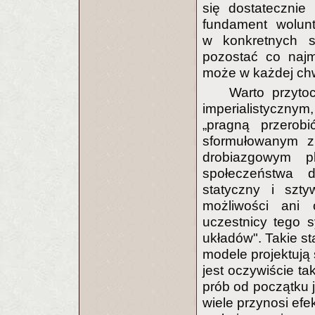
się dostatecznie
fundament wolun
w konkretnych s
pozostać co najm
może w każdej chwi
Warto przyto
imperialistycznym
„pragną przerob
sformułowanym z
drobiazgowym p
społeczeństwa 
statyczny i szt
możliwości ani
uczestnicy tego 
układów". Takie s
modele projektują s
jest oczywiście ta
prób od początku 
wiele przynosi efek