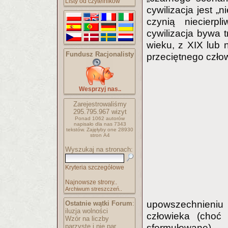
Listy od czytelników
cywilizacja jest „n
czynią niecierpl
cywilizacja bywa t
wieku, z XIX lub 
Fundusz Racjonalisty
przeciętnego czło
Wesprzyj nas..
Zarejestrowaliśmy
295.795.967
wizyt
Ponad 1062 autorów
napisało
dla nas 7343
tekstów.
Zajęłyby one 28930
stron A4
Wyszukaj na stronach:
Kryteria szczegółowe
Najnowsze strony..
Archiwum streszczeń..
upowszechnieniu 
Ostatnie wątki Forum
:
iluzja wolności
człowieka (choć
Wzór na liczby
parzyste i nie par..
sformułowane),