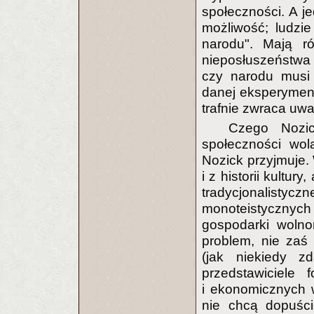
społeczności. A j
możliwość; ludzi
narodu". Mają r
nieposłuszeństwa
czy narodu musi
danej eksperyment
trafnie zwraca uw
Czego Nozi
społeczności wol
Nozick przyjmuje.
i z historii kultu
tradycjonalist
monoteistycznych
gospodarki wolno
problem, nie zaś 
(jak niekiedy z
przedstawiciele f
i ekonomicznych w
nie chcą dopuści