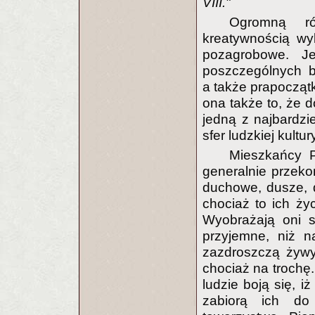
VIII."
Ogromną ró
kreatywnością wyk
pozagrobowe. J
poszczególnych b
a także prapoczą
ona także to, że 
jedną z najbardz
sfer ludzkiej kultur
Mieszkańcy 
generalnie przekon
duchowe, dusze, 
chociaż to ich życ
Wyobrażają oni s
przyjemne, niż n
zazdroszczą żywy
chociaż na trochę.
ludzie boją się, i
zabiorą ich do