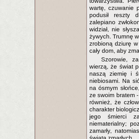
towarzystwa. Pie
wartę, czuwanie p
podusił reszty
zalepiano zwłoko
widział, nie słysz
żywych. Trumnę wy
zrobioną dziurę w
cały dom, aby zmarł
Szorowie, za
wierzą, że świat p
naszą ziemię i ś
niebiosami. Na si
na ósmym słońce,
ze swoim bratem - 
również, że czło
charakter biologic
jego śmierci z
niematerialny; p
zamarły, natomias
świata zmarłych.