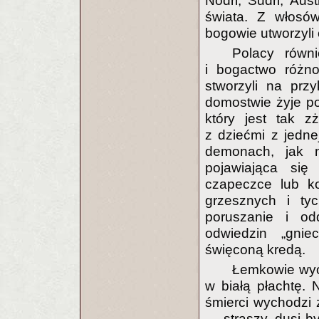
Nodri, Sudri, Aust
świata. Z włosó
bogowie utworzyli
Polacy równi
i bogactwo różno
stworzyli na prz
domostwie żyje p
który jest tak 
z dziećmi z jedn
demonach, jak na
pojawiająca si
czapeczce lub ko
grzesznych i ty
poruszanie i od
odwiedzin „gnie
święconą kredą.
Łemkowie wyob
w białą płachtę. 
śmierci wychodzi z
— straszy, dusi b