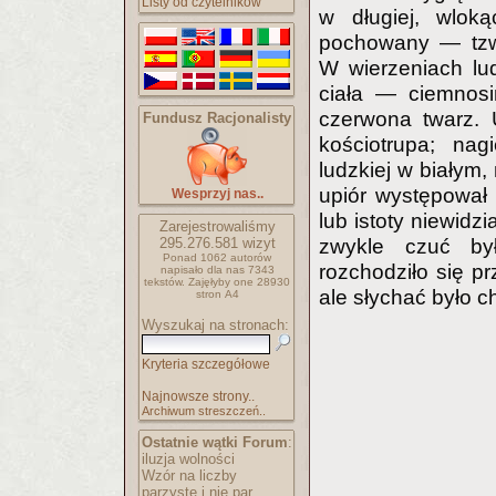
Listy od czytelników
w długiej, wloką
pochowany — tzw.
W wierzeniach lu
ciała — ciemnosi
czerwona twarz. 
Fundusz Racjonalisty
kościotrupa; nag
ludzkiej w białym,
upiór występował 
Wesprzyj nas..
lub istoty niewidzia
Zarejestrowaliśmy
295.276.581
wizyt
zwykle czuć by
Ponad 1062 autorów
rozchodziło się p
napisało
dla nas 7343
tekstów.
Zajęłyby one 28930
ale słychać było c
stron A4
Wyszukaj na stronach:
Kryteria szczegółowe
Najnowsze strony..
Archiwum streszczeń..
Ostatnie wątki Forum
:
iluzja wolności
Wzór na liczby
parzyste i nie par..