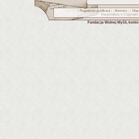
Regulamin publikacji
Bannery
Mapa
[
] [
] [
Racjonalista
Copyright
©
Fundacja Wolnej Myśli, kont