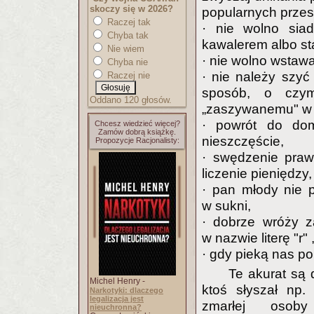
skoczy się w 2026?
popularnych przes
Raczej tak
· nie wolno siad
Chyba tak
kawalerem albo st
Nie wiem
· nie wolno wstaw
Chyba nie
· nie należy szyć
Raczej nie
sposób, o czym
Oddano 120 głosów.
„zaszywanemu" w u
· powrót do do
Chcesz wiedzieć więcej?
Zamów dobrą książkę.
nieszczęście,
Propozycje Racjonalisty:
· swędzenie praw
liczenie pieniędzy,
· pan młody nie 
w sukni,
· dobrze wróży z
w nazwie literę "r" 
· gdy pieką nas pol
Te akurat są 
Michel Henry -
ktoś słyszał np.
Narkotyki: dlaczego
legalizacja jest
zmarłej osob
nieuchronna?