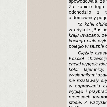
spowodowała, że 
Za zabicie tego 
odchodziło z t
a domownicy pogrąż
"Z kolei chińs
w artykule „Boski
kraju uważano, ż
kociego ciała wyl
poległo w służbie 
Ciężkie czas
Kościół chrześci
chciał wytępić rów
kolor tajemnicy
wysłannikami sza
nie rozstawały si
w odprawianiu c
wygląd i przybra
procesach, torturo
stosie. A wszyst