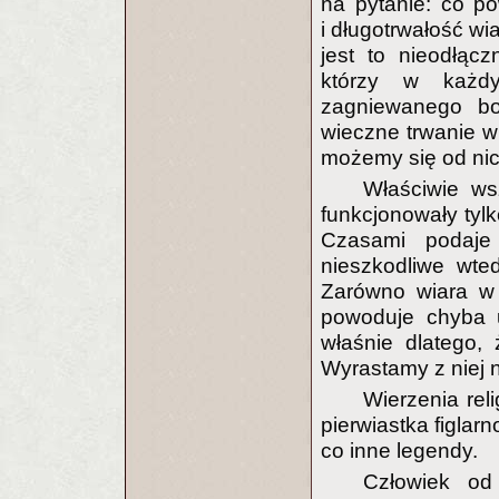
na pytanie: co p
i długotrwałość wi
jest to nieodłąc
którzy w każdy
zagniewanego b
wieczne trwanie w
możemy się od nic
Właściwie ws
funkcjonowały tylk
Czasami podaje
nieszkodliwe wte
Zarówno wiara w Ś
powoduje chyba 
właśnie dlatego,
Wyrastamy z niej 
Wierzenia rel
pierwiastka figlar
co inne legendy.
Człowiek od