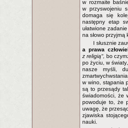
w rozmaite baśnie
w przyswojeniu s
domaga się kolej
następny etap sw
ułatwione zadanie
na słowo przyjmą 
I słusznie z
a prawa człowie
z religią",
bo czymż
po życiu, w światy,
nasze myśli, du
zmartwychwstan
w wino, stąpania
są to przesądy ta
świadomości, że w
powoduje to, że 
uwagę, że przesądy
zjawiska stojące
nauki.