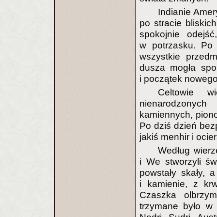
Indianie Amer
po stracie bliskic
spokojnie odejś
w potrzasku. Po 
wszystkie przedm
dusza mogła spok
i początek nowego
Celtowie w
nienarodzonych
kamiennych, pion
Po dziś dzień bez
jakiś menhir i ocie
Według wier
i We stworzyli św
powstały skały, 
i kamienie, z krw
Czaszka olbrzyma
trzymane było w 