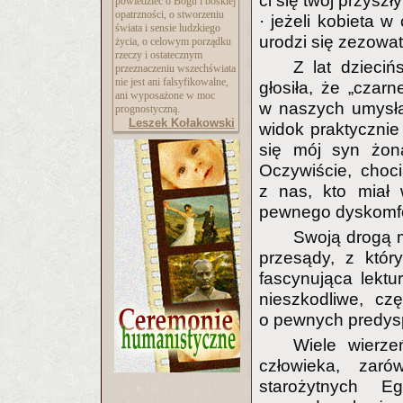
ci się twój przyszł
powiedzieć o Bogu i boskiej
opatrzności, o stworzeniu
· jeżeli kobieta w
świata i sensie ludzkiego
urodzi się zezowat
życia, o celowym porządku
rzeczy i ostatecznym
Z lat dzieci
przeznaczeniu wszechświata
nie jest ani falsyfikowalne,
głosiła, że „czar
ani wyposażone w moc
w naszych umysła
prognostyczną.
Leszek Kołakowski
widok praktyczni
się mój syn żon
Oczywiście, choci
z nas, kto miał 
pewnego dyskomf
Swoją drogą m
przesądy, z któr
fascynująca lekt
nieszkodliwe, cz
o pewnych predysp
Wiele wierz
człowieka, zar
starożytnych 