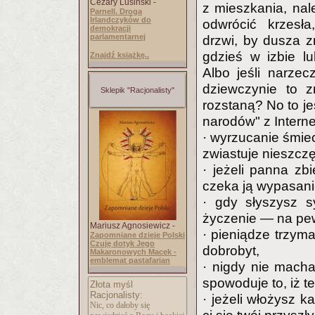
Cezary Lusiński -
z mieszkania, nal
Parnell. Droga
Irlandczyków do
odwrócić krzesła
demokracji
parlamentarnej
drzwi, by dusza z
gdzieś w izbie 
Znajdź książkę..
Albo jeśli narzec
dziewczynie to z
Sklepik "Racjonalisty"
rozstaną? No to j
narodów" z Interne
· wyrzucanie śmie
zwiastuje nieszczę
· jeżeli panna zbi
czeka ją wypasani
· gdy słyszysz s
życzenie — na pew
Mariusz Agnosiewicz -
· pieniądze trzym
Zapomniane dzieje Polski
Czuję dotyk Jego
dobrobyt,
Makaronowych Macek -
emblemat pastafarian
· nigdy nie mach
spowoduje to, iż te
Złota myśl
Racjonalisty:
· jeżeli włożysz 
Nic, co dałoby się