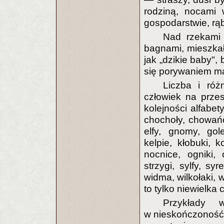
rodziną, nocami
gospodarstwie, rą
Nad rzekami 
bagnami, mieszkał
jak „dzikie baby", 
się porywaniem m
Liczba i różn
człowiek na przes
kolejności alfabety
chochoły, chowańce
elfy, gnomy, gol
kelpie, kłobuki, 
nocnice, ogniki, o
strzygi, sylfy, syr
widma, wilkołaki, wi
to tylko niewielka 
Przykłady 
w nieskończoność,