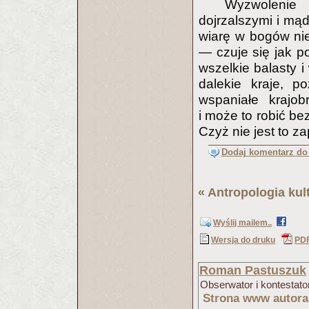
Wyzwolenie 
dojrzalszymi i mąd
wiarę w bogów ni
— czuje się jak p
wszelkie balasty 
dalekie kraje, p
wspaniałe krajo
i może to robić be
Czyż nie jest to z
Dodaj komentarz do 
«
Antropologia kul
Wyślij mailem..
Wersja do druku
PD
Roman Pastuszuk
Obserwator i kontestator
Strona www autora