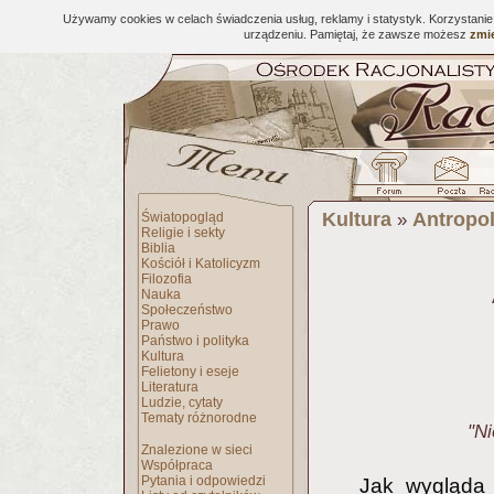
Używamy cookies w celach świadczenia usług, reklamy i statystyk. Korzystani
urządzeniu. Pamiętaj, że zawsze możesz
zmie
Kultura
Antropol
Światopogląd
»
Religie i sekty
Biblia
Kościół i Katolicyzm
Filozofia
Nauka
Społeczeństwo
Prawo
Państwo i polityka
Kultura
Felietony i eseje
Literatura
Ludzie, cytaty
Tematy różnorodne
"Ni
Znalezione w sieci
Współpraca
Pytania i odpowiedzi
Jak wygląda 