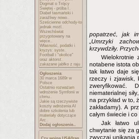
Dogmat o Trójcy
Świętej - próba l..
Diabeł tasmański i
zaraźliwy nowo..
Sześcienne odchody-to
jednak możl..
Wszechświat
popatrzeć, jak i
przygotowany na
„Umrzyki zacho
więce..
Własność, podatki i
krzywdziły. Przych
kryzys: syste..
Football i "okolice"
Wielokrotnie 
oraz aktorst..
notabene istota o
zakazane jabłko z raju
tak łatwo daje s
Ogłoszenia
:
rzeczy i zjawisk,
30 marca 1689r w
Polsce
zweryfikować. 
Ostatnio rozważam
wdrożenie Symfonii w
niematerialnej sił
chmu..
na przykład w to, 
Jakie są rzeczywiste
koszty wdrożenia AI
zakładamy). A prze
dobre szkolenia lub
całym świecie i co
materiały dotyczące
Arc..
Jak łatwo u
Dodaj ogłoszenie..
chwytanie się za 
zwyczaj unikania p
Czy wojna USA/Iran