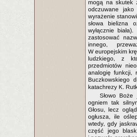
mogą na skutek z
odczuwane jako b
wyrażenie stanow
słowa bielizna 
wyłącznie biała)
zastosować nazw
innego, przew
W europejskim krę
ludzkiego, z k
przedmiotów nieo
analogię funkcji, 
Buczkowskiego d
katachrezy K. Rut
Słowo Boże j
ogniem tak silny
Głosu, lecz oglą
ogłusza, ile ośle
wtedy, gdy jaskra
część jego blask