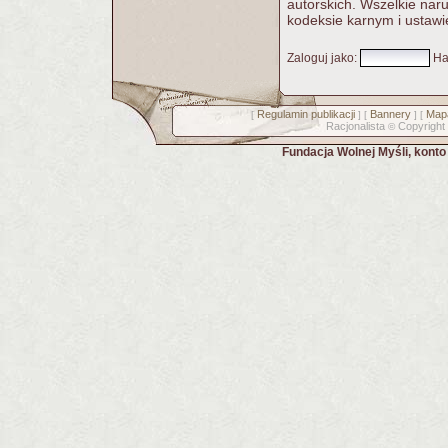
autorskich. Wszelkie nar
kodeksie karnym i ustawi
Zaloguj jako
:
Ha
Regulamin publikacji
Bannery
Mapa
[
] [
] [
Racjonalista
Copyright
©
Fundacja Wolnej Myśli, kont