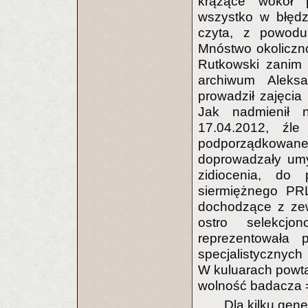
krążące wokół p
wszystko w błędz
czyta, z powodu
Mnóstwo okoliczno
Rutkowski zanim 
archiwum Aleks
prowadził zajęcia 
Jak nadmienił n
17.04.2012, źl
podporządkowa
doprowadzały umy
zidiocenia, do 
siermiężnego PRL
dochodzące z zewn
ostro selekcjo
reprezentowała
specjalistycznych
W kuluarach powta
wolność badacza =
Dla kilku gen