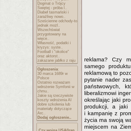
Dogmat o Trójcy
Świętej - próba l..
Diabeł tasmański i
zaraźliwy nowo..
Sześcienne odchody-to
jednak możl..
Wszechświat
przygotowany na
więce..
Własność, podatki i
kryzys: syste..
Football i "okolice"
oraz aktorst..
reklama? Czy mo
zakazane jabłko z raju
samego produkt
Ogłoszenia
:
reklamową to pozo
30 marca 1689r w
Polsce
pytanie nader za
Ostatnio rozważam
państwowych, k
wdrożenie Symfonii w
chmu..
liberalizmowi inge
Jakie są rzeczywiste
określając jaki p
koszty wdrożenia AI
dobre szkolenia lub
produkcji, a jak
materiały dotyczące
i kampanię z pro
Arc..
Dodaj ogłoszenie..
życia ma swoją wa
miejscem na Ziemi
Czy wojna USA/Iran