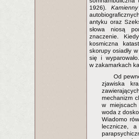
somnambuliczna 
1926).
Kamienn
autobiograficzny
antyku oraz Szek
słowa niosą po
znaczenie. Kied
kosmiczna katast
skorupy osiadły w
się i wyparowało
w zakamarkach ka
Od pewne
zjawiska kr
zawierających
mechanizm ch
w miejscach 
woda z dosko
Wiadomo równ
lecznicze, 
parapsychiczn