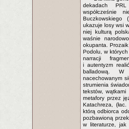
dekadach PRL 
współcześnie n
Buczkowskiego 
ukazuje losy wsi w
niej kulturą pols
waśnie narodowoś
okupanta. Prozaik
Podolu, w których 
narracji fragme
i autentyzm real
balladową. W 
nacechowanym siłą
strumienia świado
tekstów, wątkami 
metafory przez j
Katachreza, (łac
którą odbiorca od
pozbawioną przeko
w literaturze, ja