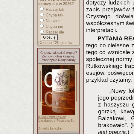
dotyczy ludzkich 
skoczy się w 2026?
zapis przejawów 
Raczej tak
Chyba tak
Czystego doświ
Nie wiem
współczesnym świe
Chyba nie
interpretacji.
Raczej nie
PYTANIA RE
Oddano 120 głosów.
tego co cielesne z
tego co wzniosłe 
Chcesz wiedzieć więcej?
Zamów dobrą książkę.
społecznej normy 
Propozycje Racjonalisty:
Rutkowskiego frap
esejów, poświęco
przykład czytamy:
„Nowy lo
jego poprzedn
z haszyszu g
gorzką kawą
Kubek wyznawcy
Balzakowi, G
Latającego Potwora S.:
brakowało". (
Znajdź książkę..
jest poezja
.)