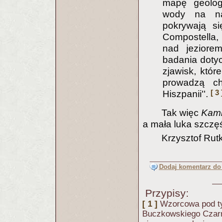
mapę geologi
wody na na
pokrywają si
Compostella,
nad jeziorem
badania dotyc
zjawisk, któr
prowadzą ch
[ 3 
Hiszpanii''.
Tak więc
Kami
a mała luka szczęś
Krzysztof Rut
Dodaj komentarz do 
Przypisy:
[ 1 ]
Wzorcowa pod ty
Buczkowskiego Czarny