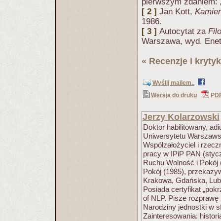
pierwszym zdaniem: „
[ 2 ]
Jan Kott,
Kamien
1986.
[ 3 ]
Autocytat za
Fil
Warszawa, wyd. Eneth
«
Recenzje i krytyk
Wyślij mailem..
Wersja do druku
PD
Jerzy Kolarzowski
Doktor habilitowany, ad
Uniwersytetu Warszawski
Współzałożyciel i rzecz
pracy w IPiP PAN (styc
Ruchu Wolność i Pokój 
Pokój (1985), przekazyw
Krakowa, Gdańska, Lubl
Posiada certyfikat „pok
of NLP. Pisze rozprawę h
Narodziny jednostki w s
Zainteresowania: histori