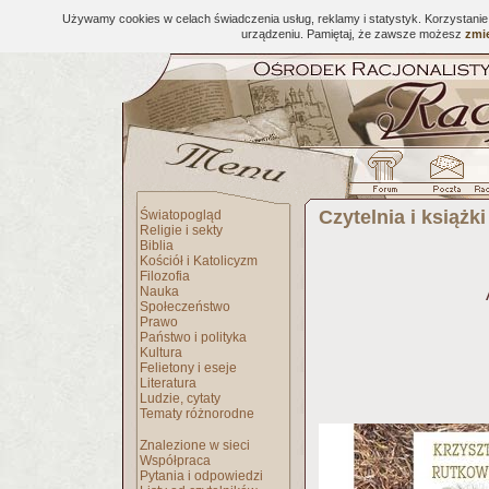
Używamy cookies w celach świadczenia usług, reklamy i statystyk. Korzystani
urządzeniu. Pamiętaj, że zawsze możesz
zmie
Czytelnia i książki
Światopogląd
Religie i sekty
Biblia
Kościół i Katolicyzm
Filozofia
Nauka
Społeczeństwo
Prawo
Państwo i polityka
Kultura
Felietony i eseje
Literatura
Ludzie, cytaty
Tematy różnorodne
Znalezione w sieci
Współpraca
Pytania i odpowiedzi