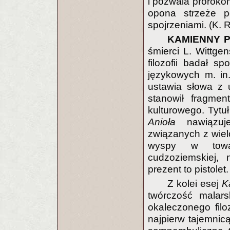
i pozwala proroko
opona strzeże p
spojrzeniami. (K. 
KAMIENNY 
śmierci L. Wittge
filozofii badał 
językowych m. in
ustawia słowa z 
stanowił fragmen
kulturowego. Tytu
Anioła
nawiązuje
związanych z wie
wyspy w towarz
cudzoziemskiej,
prezent to pistolet.
Z kolei esej
K
twórczość malar
okaleczonego filo
najpierw tajemnic