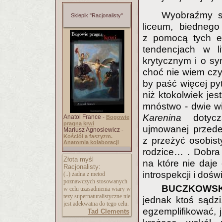
Wyobraźmy so
Sklepik "Racjonalisty"
liceum, biedneg
z pomocą tych e
tendencjach w li
krytycznym i o s
choć nie wiem czy
by paść więcej py
niż ktokolwiek jes
mnóstwo - dwie wi
Karenina
dotyczą
Anatol France -
Bogowie
pragną krwi
ujmowanej przede
Mariusz Agnosiewicz -
Kościół a faszyzm.
z przeżyć osobist
Anatomia kolaboracji
rodzice… . Dobra 
Złota myśl
na które nie daje
Racjonalisty:
introspekcji i doś
(..) żadna z metod
poznawczych stosowanych
BUCZKOWSK
w celu uzasadnienia wiary w
tezy supernaturalistycz
ne nie
jednak ktoś sądzi
jest adekwatna do tego celu.
egzemplifikować, j
Tad Clements