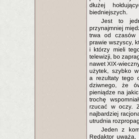
dłużej hołdują
biedniejszych.
Jest to jed
przynajmniej międ
trwa od czasów j
prawie wszyscy, kt
i którzy mieli te
telewizji, bo zapr
nawet XIX-wieczny
użytek, szybko w
a rezultaty tego
dziwnego, że ów
pieniądze na jaki
trochę wspomniał
rzucać w oczy. Z
najbardziej racjo
utrudnia rozpropa
Jeden z kome
Redaktor uważa, 