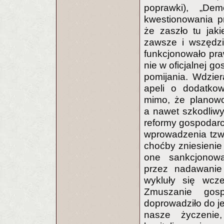
poprawki), „Demo
kwestionowania p
że zaszło tu jaki
zawsze i wszędzi
funkcjonowało pra
nie w oficjalnej go
pomijania. Wdzier
apeli o dodatko
mimo, że planowo
a nawet szkodliwy
reformy gospodarc
wprowadzenia tzw.
choćby zniesienie
one sankcjonow
przez nadawanie i
wykluły się wcze
Zmuszanie gos
doprowadziło do je
nasze życzenie