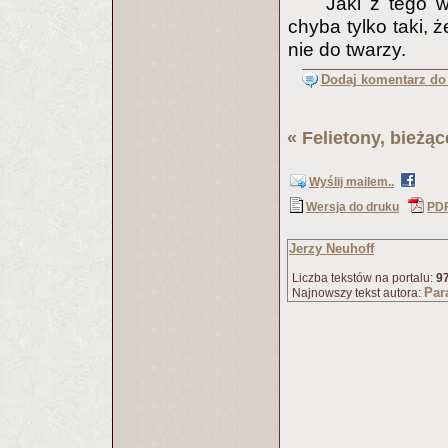
Jaki z tego w
chyba tylko taki, 
nie do twarzy.
Dodaj komentarz do 
«
Felietony, bieżą
Wyślij mailem..
Wersja do druku
PD
Jerzy Neuhoff
Liczba tekstów na portalu:
9
Par
Najnowszy tekst autora: