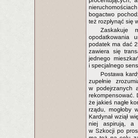
procentujących, a
nieruchomościach 
bogactwo pochodzi
też rozpłynąć się 
Zaskakuje 
opodatkowania u
podatek ma dać 20 
zawiera się tran
jednego mieszka
i specjalnego sens
Postawa kardy
zupełnie zrozum
w podejrzanych a
rekompensować. D
że jakieś nagłe ko
rządu, mogłoby w
Kardynał wziął wię
niej aspirują, a
w Szkocji po pros
ma też na celu za