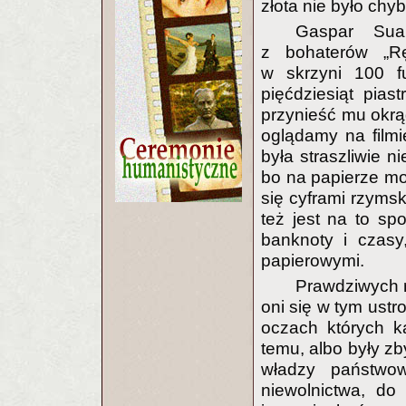
złota nie było chy
Gaspar Sua
z bohaterów „Rę
w skrzyni
100 f
pięćdziesiąt pias
przynieść mu okrąg
oglądamy na filmi
była straszliwie 
bo na papierze moż
się cyframi rzymsk
też jest na to sp
banknoty i czasy
papierowymi.
Prawdziwych m
oni się w tym ustro
oczach których ka
temu, albo były zb
władzy państwo
niewolnictwa, do