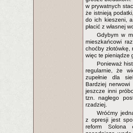
w prywatnych stacj
że istnieją podatk
do ich kieszeni, a
płacić z własnej wo
Gdybym w moi
mieszkańcowi raz
choćby złotówkę, m
więc te pieniądze 
Ponieważ histo
regularnie, że w
zupełnie dla sie
Bardziej nerwowi 
jeszcze inni próbo
tzn. nagłego pos
rzadziej.
Wróćmy jedna
z opresji jest sp
reform Solona 