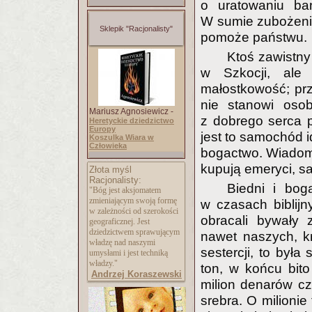
o uratowaniu ba
W sumie zubożenie
Sklepik "Racjonalisty"
pomoże państwu.
Ktoś zawistny 
w Szkocji, ale 
małostkowość; prz
nie stanowi osobi
Mariusz Agnosiewicz -
z dobrego serca 
Heretyckie dziedzictwo
Europy
jest to samochód id
Koszulka Wiara w
Człowieka
bogactwo. Wiadom
kupują emeryci, s
Złota myśl
Racjonalisty:
Biedni i bog
"Bóg jest aksjomatem
zmieniającym swoją formę
w czasach biblijn
w zależności od szerokości
obracali bywały 
geograficznej. Jest
dziedzictwem sprawującym
nawet naszych, kr
władzę nad naszymi
sestercji, to był
umysłami i jest techniką
władzy."
ton, w końcu bito
Andrzej Koraszewski
milion denarów cz
srebra. O milionie