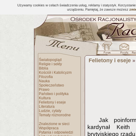
Używamy cookies w celach świadczenia usług, reklamy i statystyk. Korzystani
urządzeniu. Pamiętaj, że zawsze możesz
zmie
Felietony i eseje
Światopogląd
Religie i sekty
Biblia
Kościół i Katolicyzm
Filozofia
Nauka
Społeczeństwo
Prawo
Państwo i polityka
Kultura
Felietony i eseje
Literatura
Ludzie, cytaty
Tematy różnorodne
Jak poinfor
Znalezione w sieci
kardynał Keith 
Współpraca
Pytania i odpowiedzi
brytyjskiego rządu