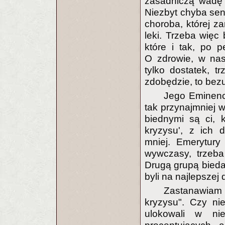
zasadniczą wadę 
Niezbyt chyba sen
choroba, której z
leki. Trzeba więc
które i tak, po 
O zdrowie, w na
tylko dostatek, tr
zdobędzie, to bez
Jego Eminenc
tak przynajmniej 
biednymi są ci, k
kryzysu', z ich 
mniej. Emerytury
wywczasy, trzeba
Drugą grupą biedak
byli na najlepszej
Zastanawiam
kryzysu". Czy ni
ulokowali w ni