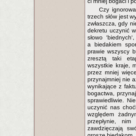
ci mniej bogaci i 
Czy ignorowa
trzech słów jest w
zwłaszcza, gdy nie
dekretu uczynić 
słowo 'biednych'
a biedakiem spo
prawie wszyscy by
zresztą taki et
wszystkie kraje,
przez mniej więce
przynajmniej nie a
wynikające z fakt
bogactwa, przynaj
sprawiedliwie. Ni
uczynić nas choć
względem żadnym
przepłynie, nim
zawdzięczają swó
grosze biedakom. P