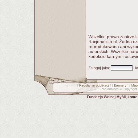
Wszelkie prawa zastrzeżo
Racjonalista.pl. Żadna c
reprodukowana ani wykorz
autorskich. Wszelkie nar
kodeksie karnym i ustawi
Zaloguj jako
:
Ha
Regulamin publikacji
Bannery
Mapa
[
] [
] [
Racjonalista
Copyright
©
Fundacja Wolnej Myśli, kont