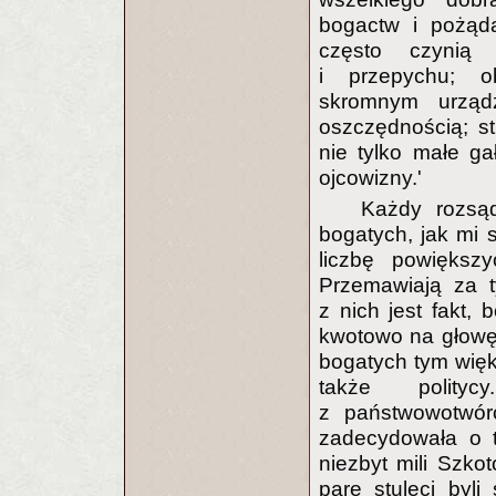
bogactw i pożąda
często czynią 
i przepychu; ob
skromnym urządz
oszczędnością; s
nie tylko małe gał
ojcowizny.'
Każdy rozsą
bogatych, jak mi s
liczbę powiększy
Przemawiają za 
z nich jest fakt, 
kwotowo na głowę, 
bogatych tym więk
także polity
z państwowotwórc
zadecydowała o ty
niezbyt mili Szkot
parę stuleci byl