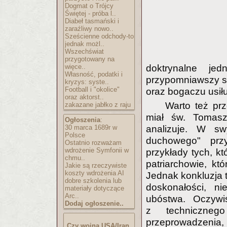
Dogmat o Trójcy
Świętej - próba l..
Diabeł tasmański i
zaraźliwy nowo..
Sześcienne odchody-to
jednak możl..
Wszechświat
przygotowany na
więce..
doktrynalne je
Własność, podatki i
przypomniawszy so
kryzys: syste..
Football i "okolice"
oraz bogaczu usił
oraz aktorst..
Warto też pr
zakazane jabłko z raju
miał św. Tomasz
Ogłoszenia
:
30 marca 1689r w
analizuje. W sw
Polsce
duchowego" przy
Ostatnio rozważam
wdrożenie Symfonii w
przykłady tych, któ
chmu..
patriarchowie, któ
Jakie są rzeczywiste
koszty wdrożenia AI
Jednak konkluzja t
dobre szkolenia lub
doskonałości, n
materiały dotyczące
Arc..
ubóstwa. Oczywi
Dodaj ogłoszenie..
z techniczne
przeprowadzenia,
Czy wojna USA/Iran