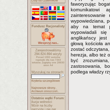
Listy od czytelników
faworyzując bogat
komunikatowi a
zainteresowanie 
wypowiedziana, po
aby na temat p
Fundusz Racjonalisty
wypowiadali się
anglikańscy jest
głową kościoła an
Wesprzyj nas..
zostać odczytana, 
Zarejestrowaliśmy
294.824.894
wizyty
herezja, albo też 
Ponad 1062 autorów
być zrozumiana,
napisało
dla nas 7343
tekstów.
Zajęłyby one 28930
zastosowania, bo
stron A4
podlega władzy rz
Wyszukaj na stronach:
Kryteria szczegółowe
Najnowsze strony..
Archiwum streszczeń..
Ostatnie wątki Forum
:
iluzja wolności
Wzór na liczby
parzyste i nie par..