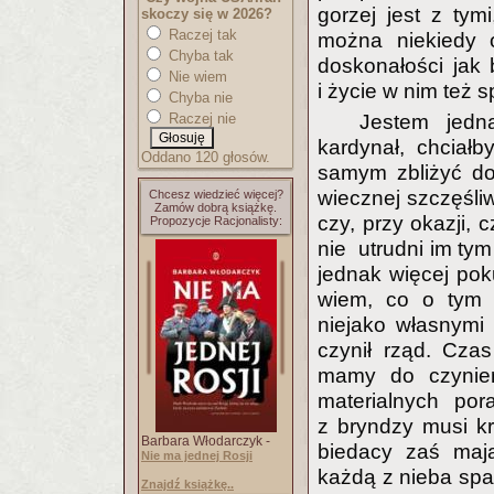
gorzej jest z tym
skoczy się w 2026?
Raczej tak
można niekiedy 
Chyba tak
doskonałości jak
Nie wiem
i życie w nim też s
Chyba nie
Raczej nie
Jestem jedn
kardynał, chciał
Oddano 120 głosów.
samym zbliżyć do
wiecznej szczęśliw
Chcesz wiedzieć więcej?
Zamów dobrą książkę.
czy, przy okazji,
Propozycje Racjonalisty:
nie utrudni im ty
jednak więcej pok
wiem, co o tym s
niejako własnymi 
czynił rząd. Czas
mamy do czynieni
materialnych por
z bryndzy musi kr
Barbara Włodarczyk -
biedacy zaś mają
Nie ma jednej Rosji
każdą z nieba spa
Znajdź książkę..