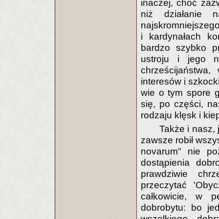
inaczej, choć za
niż działanie 
najskromniejszeg
i kardynałach ko
bardzo szybko pr
ustroju i jego 
chrześcijaństwa,
interesów i szkock
wie o tym spore 
się, po części, n
rodzaju klęsk i kie
Także i nasz, 
zawsze robił wszys
novarum" nie po
dostąpienia dob
prawdziwie chrz
przeczytać 'Obyc
całkowicie, w 
dobrobytu: bo je
wszelkiego dobr