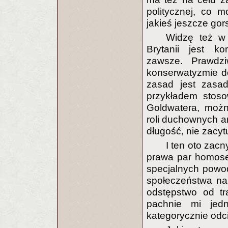
politycznej, co 
jakieś jeszcze gor
Widzę też w 
Brytanii jest k
zawsze. Prawdz
konserwatyzmie do
zasad jest zasad
przykładem stoso
Goldwatera, możn
roli duchownych am
długość, nie zacyt
I ten oto zacn
prawa par homose
specjalnych powo
społeczeństwa na
odstępstwo od tr
pachnie mi jed
kategorycznie odc