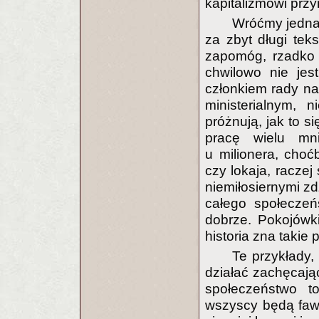
kapitalizmowi przy
Wróćmy jednak
za zbyt długi tek
zapomóg, rzadko 
chwilowo nie je
członkiem rady na
ministerialnym, 
próżnują, jak to s
pracę wielu mni
u milionera, choć
czy lokaja, raczej
niemiłosiernymi zd
całego społeczeń
dobrze. Pokojówk
historia zna takie 
Te przykłady,
działać zachęcają
społeczeństwo t
wszyscy będą fawo