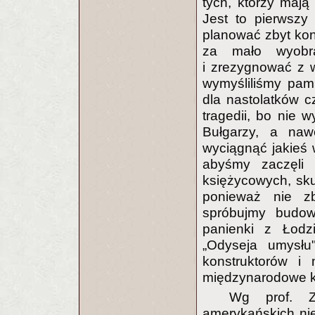
tych, którzy mają
Jest to pierwszy
planować zbyt kon
za mało wyobra
i zrezygnować z 
wymyśliliśmy pamp
dla nastolatków c
tragedii, bo nie 
Bułgarzy, a naw
wyciągnąć jakieś w
abyśmy zaczęli 
księżycowych, skup
ponieważ nie z
spróbujmy budow
panienki z Łodz
„Odyseja umysłu
konstruktorów i
międzynarodowe ko
Wg prof. Z
amerykańskich nie