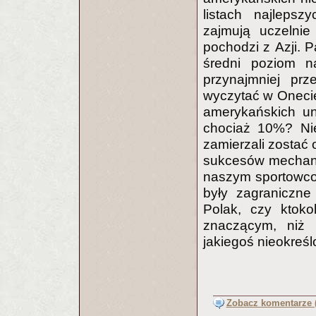
listach najlepsz
zajmują uczelnie
pochodzi z Azji. 
średni poziom na
przynajmniej pr
wyczytać w Onecie
amerykańskich un
chociaż 10%? Nie
zamierzali zostać
sukcesów mechaniz
naszym sportowco
były zagraniczne
Polak, czy ktoko
znaczącym, niż 
jakiegoś nieokreśl
Zobacz komentarze (