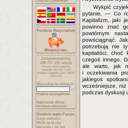
Listy od czytelników
Wykpić czyjek
pytanie, — Co rob
Kapitalizm, jaki 
powinno znać go 
Fundusz Racjonalisty
powtórnym nasta
powściągnąć. Jak
potrzebują nie t
Wesprzyj nas..
kapitaliści, cho
Zarejestrowaliśmy
czegoś innego. G
296.757.292
wizyty
ale warto, jak 
Ponad 1062 autorów
napisało
dla nas 7343
i oczekiwania p
tekstów.
Zajęłyby one 28930
stron A4
jakiegoś spotkan
Wyszukaj na stronach:
wcześniejsze, niż
podczas dyskusji u
Kryteria szczegółowe
Najnowsze strony..
Archiwum streszczeń..
Ostatnie wątki Forum
:
iluzja wolności
Wzór na liczby
parzyste i nie par..