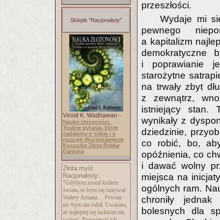
przeszłości.
Wydaje mi si
Sklepik "Racjonalisty"
pewnego niepor
a kapitalizm najle
demokratyczne b
i poprawianie j
starożytne satrapi
na trwały zbyt dł
z zewnątrz, wnos
istniejący stan.
Vinod K. Wadhawan -
wynikały z dyspo
Nauka złożoności.
Trudne pytania, które
dziedzinie, przy
zadajemy o sobie i o
naszym Wszechświecie
co robić, bo, ab
Koszulka Złota Rybka
Darwina
opóźnienia, co chw
i dawać wolny pr
Złota myśl
Racjonalisty:
miejsca na inicja
"Gdybym został królem
ogólnych ram. Nau
świata, to bym się nazywał
Walery Armata… Pewnie
chroniły jedna
nic bym nie robił. Uważam,
bolesnych dla sp
że najlepiej się ludziom nie
wcinać. Pozostawić ich