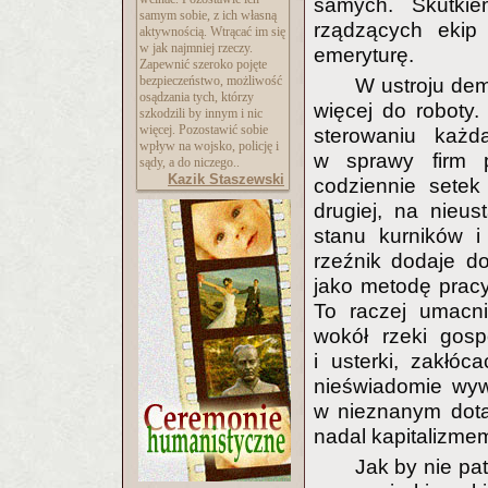
samych. Skutkie
samym sobie, z ich własną
rządzących ekip 
aktywnością. Wtrącać im się
w jak najmniej rzeczy.
emeryturę.
Zapewnić szeroko pojęte
bezpieczeństwo, możliwość
W ustroju dem
osądzania tych, którzy
więcej do roboty
szkodzili by innym i nic
więcej. Pozostawić sobie
sterowaniu każd
wpływ na wojsko, policję i
w sprawy firm 
sądy, a do niczego..
Kazik Staszewski
codziennie setek
drugiej, na nieu
stanu kurników i
rzeźnik dodaje do 
jako metodę prac
To raczej umacn
wokół rzeki gosp
i usterki, zakłóc
nieświadomie wywo
w nieznanym dotąd
nadal kapitalizme
Jak by nie pat