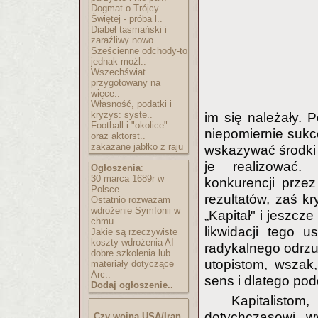
Dogmat o Trójcy
Świętej - próba l..
Diabeł tasmański i
zaraźliwy nowo..
Sześcienne odchody-to
jednak możl..
Wszechświat
przygotowany na
więce..
Własność, podatki i
kryzys: syste..
im się należały. P
Football i "okolice"
niepomiernie sukce
oraz aktorst..
zakazane jabłko z raju
wskazywać środki 
je realizować.
Ogłoszenia
:
30 marca 1689r w
konkurencji prze
Polsce
rezultatów, zaś kr
Ostatnio rozważam
wdrożenie Symfonii w
„Kapitał" i jeszcz
chmu..
likwidacji tego u
Jakie są rzeczywiste
koszty wdrożenia AI
radykalnego odrzuc
dobre szkolenia lub
utopistom, wszak,
materiały dotyczące
Arc..
sens i dlatego podd
Dodaj ogłoszenie..
Kapitalisto
dotychczasowi wy
Czy wojna USA/Iran