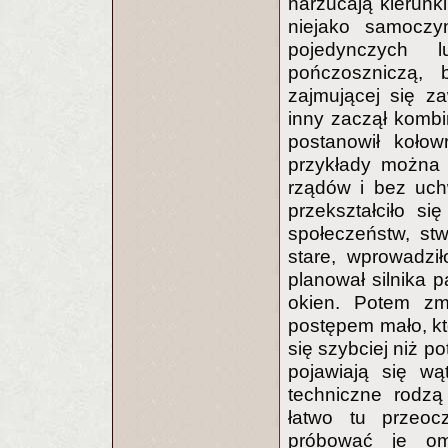
narzucają kierunk
niejako samoczy
pojedynczych 
pończoszniczą, 
zajmującej się z
inny zaczął komb
postanowił kołow
przykłady można 
rządów i bez uch
przekształciło si
społeczeństw, st
stare, wprowadzi
planował silnika 
okien. Potem zm
postępem mało, kt
się szybciej niż p
pojawiają się wąt
techniczne rodzą
łatwo tu przeoc
próbować je om