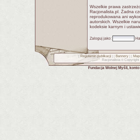
Wszelkie prawa zastrzeżo
Racjonalista.pl. Żadna c
reprodukowana ani wykorz
autorskich. Wszelkie nar
kodeksie karnym i ustawi
Zaloguj jako
:
Ha
Regulamin publikacji
Bannery
Mapa
[
] [
] [
Racjonalista
Copyright
©
Fundacja Wolnej Myśli, kont