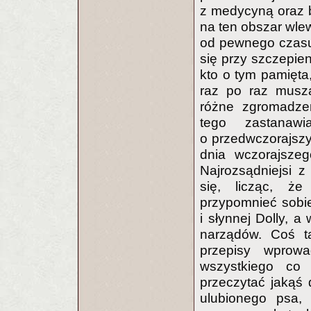
z medycyną oraz b
na ten obszar wlew
od pewnego czasu 
się przy szczepien
kto o tym pamięta,
raz po raz muszą
różne zgromadzen
tego zastanawi
o przedwczorajszy
dnia wczorajszeg
Najrozsądniejsi z
się, licząc, ż
przypomnieć sobie
i słynnej Dolly, 
narządów. Coś ta
przepisy wprow
wszystkiego co
przeczytać jakąś 
ulubionego psa,