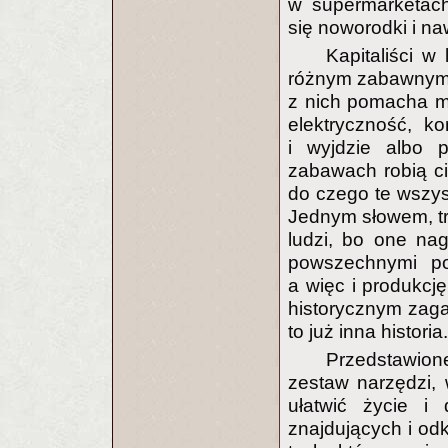
w supermarketach
się noworodki i n
Kapitaliści w 
różnym zabawnym 
z nich pomacha m
elektryczność, k
i wyjdzie albo p
zabawach robią ci
do czego te wszy
Jednym słowem, t
ludzi, bo one nag
powszechnymi p
a więc i produkcję
historycznym zagap
to już inna historia.
Przedstawion
zestaw narzędzi,
ułatwić życie i 
znajdujących i odk