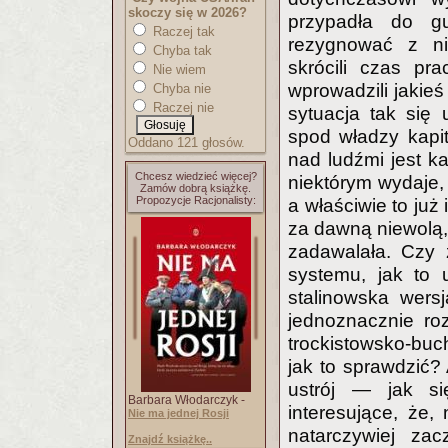
skoczy się w 2026?
przypadła do gu
Raczej tak
rezygnować z ni
Chyba tak
skrócili czas pr
Nie wiem
wprowadzili jakieś
Chyba nie
Raczej nie
sytuacja tak się 
spod władzy kapit
Oddano 121 głosów.
nad ludźmi jest ka
Chcesz wiedzieć więcej?
niektórym wydaje,
Zamów dobrą książkę.
Propozycje Racjonalisty:
a właściwie to już
za dawną niewolą, 
zadawalała. Czy 
systemu, jak to 
stalinowska wers
jednoznacznie ro
trockistowsko-buc
jak to sprawdzić? 
ustrój — jak si
Barbara Włodarczyk -
interesujące, że,
Nie ma jednej Rosji
natarczywiej za
Znajdź książkę..