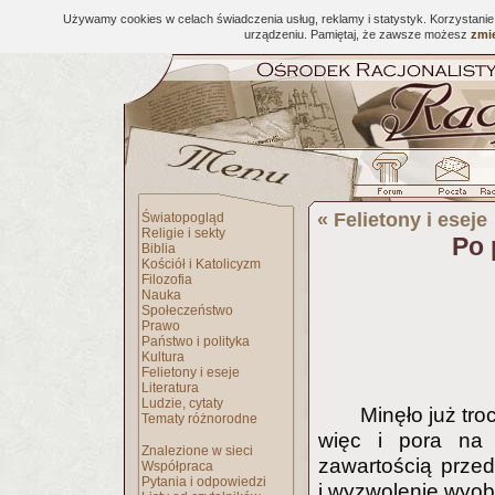
Używamy cookies w celach świadczenia usług, reklamy i statystyk. Korzystani
urządzeniu. Pamiętaj, że zawsze możesz
zmie
«
Felietony i eseje
Światopogląd
Religie i sekty
Po 
Biblia
Kościół i Katolicyzm
Filozofia
Nauka
Społeczeństwo
Prawo
Państwo i polityka
Kultura
Felietony i eseje
Literatura
Ludzie, cytaty
Minęło już tro
Tematy różnorodne
więc i pora na 
Znalezione w sieci
zawartością prze
Współpraca
Pytania i odpowiedzi
i wyzwolenie wyob