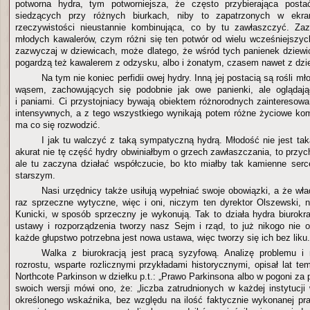
potworna hydra, tym potworniejsza, że często przybierająca posta
siedzących przy różnych biurkach, niby to zapatrzonych w ekr
rzeczywistości nieustannie kombinująca, co by tu zawłaszczyć. Za
młodych kawalerów, czym różni się ten potwór od wielu wcześniejszy
zazwyczaj w dziewicach, może dlatego, że wśród tych panienek dziewic
pogardzą też kawalerem z odzysku, albo i żonatym, czasem nawet z dzi
Na tym nie koniec perfidii owej hydry. Inną jej postacią są rośli m
wąsem, zachowujących się podobnie jak owe panienki, ale oglądaj
i paniami. Ci przystojniacy bywają obiektem różnorodnych zaintereso
intensywnych, a z tego wszystkiego wynikają potem różne życiowe komp
ma co się rozwodzić.
I jak tu walczyć z taką sympatyczną hydrą. Młodość nie jest ta
akurat nie tę część hydry obwiniałbym o grzech zawłaszczania, to przyc
ale tu zaczyna działać współczucie, bo kto miałby tak kamienne ser
starszym.
Nasi urzędnicy także usiłują wypełniać swoje obowiązki, a że wł
raz sprzeczne wytyczne, więc i oni, niczym ten dyrektor Olszewski, n
Kunicki, w sposób sprzeczny je wykonują. Tak to działa hydra biurokra
ustawy i rozporządzenia tworzy nasz Sejm i rząd, to już nikogo nie o
każde głupstwo potrzebna jest nowa ustawa, więc tworzy się ich bez liku.
Walka z biurokracją jest pracą syzyfową. Analizę problemu i 
rozrostu, wsparte rozlicznymi przykładami historycznymi, opisał lat tem
Northcote Parkinson w dziełku p.t.: „Prawo Parkinsona albo w pogoni za
swoich wersji mówi ono, że: „liczba zatrudnionych w każdej instytucji
określonego wskaźnika, bez względu na ilość faktycznie wykonanej p