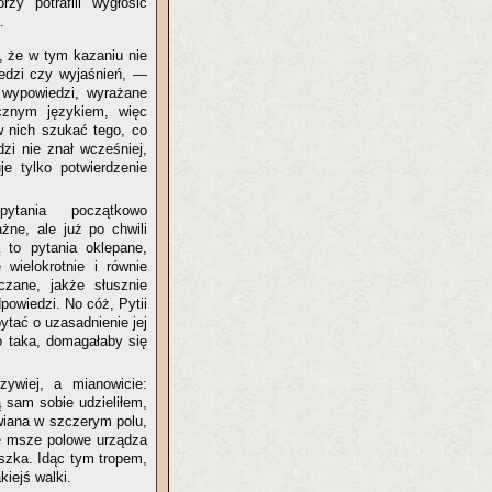
rzy potrafili wygłosić
.
, że w tym kazaniu nie
dzi czy wyjaśnień, —
e wypowiedzi, wyrażane
cznym językiem, więc
 nich szukać tego, co
dzi nie znał wcześniej,
je tylko potwierdzenie
pytania początkowo
żne, ale już po chwili
to pytania oklepane,
 wielokrotnie i równie
lczane, jakże słusznie
powiedzi. No cóż, Pytii
ytać o uzasadnienie jej
ko taka, domagałaby się
ywiej, a mianowicie:
 sam sobie udzieliłem,
wiana w szczerym polu,
e msze polowe urządza
aszka. Idąc tym tropem,
kiejś walki.