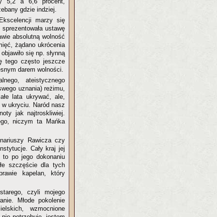
dzy
5,2 a
6,6 procent,
zebany gdzie indziej.
Ekscelencji marzy się
, sprezentowała ustawę
awie absolutną wolność
mięć, żądano ukrócenia
 objawiło się np. słynną
ę tego często jeszcze
zęsnym darem wolności.
nego, ateistycznego
 swego uznania) reżimu,
łe lata ukrywać, ale,
i w ukryciu. Naród nasz
ty jak najtroskliwiej.
ego, niczym ta Mańka
onariuszy Rawicza czy
stytucje. Cały kraj jej
, to po jego dokonaniu
łe szczęście dla tych
rawie kapelan, który
tarego, czyli mojego
anie. Młode pokolenie
elskich, wzmocnione
nie potrzebuje, jestem