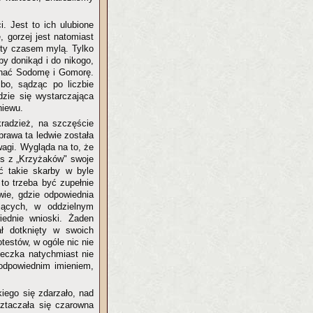
 Jest to ich ulubione
, gorzej jest natomiast
sty czasem mylą. Tylko
by donikąd i do nikogo,
minać Sodomę i Gomorę.
bo, sądząc po liczbie
dzie się wystarczająca
niewu.
kradzież, na szczęście
prawa ta ledwie została
wagi. Wygląda na to, że
us z „Krzyżaków" swoje
ć takie skarby w byle
 to trzeba być zupełnie
wie, gdzie odpowiednia
jących, w oddzielnym
ednie wnioski. Żaden
ł dotknięty w swoich
testów, w ogóle nic nie
teczka natychmiast nie
odpowiednim imieniem,
kiego się zdarzało, nad
oztaczała się czarowna