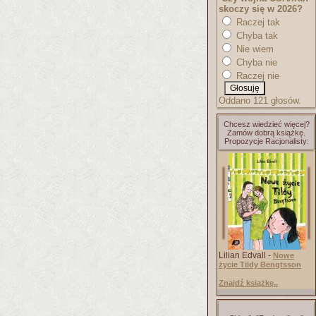
skoczy się w 2026?
Raczej tak
Chyba tak
Nie wiem
Chyba nie
Raczej nie
Oddano 121 głosów.
Chcesz wiedzieć więcej?
Zamów dobrą książkę.
Propozycje Racjonalisty:
Lilian Edvall -
Nowe
życie Tildy Bengtsson
Znajdź książkę..