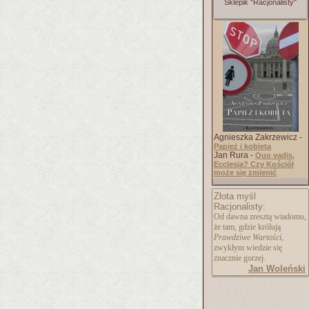
Sklepik "Racjonalisty"
Agnieszka Zakrzewicz -
Papież i kobieta
Jan Rura -
Quo vadis,
Ecclesia? Czy Kościół
może się zmienić
Złota myśl
Racjonalisty:
Od dawna zresztą wiadomo,
że tam, gdzie królują
Prawdziwe Wartości
,
zwykłym wiedzie się
znacznie gorzej.
Jan Woleński