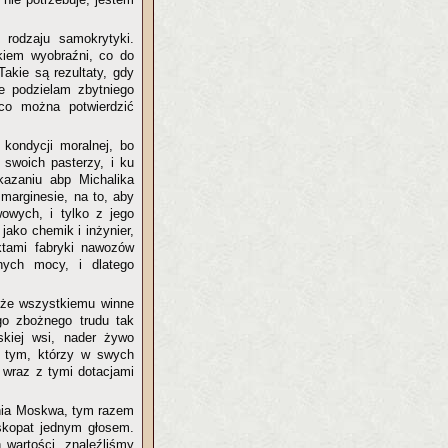
 rodzaju samokrytyki.
akiem wyobraźni, co do
akie są rezultaty, gdy
ie podzielam zbytniego
co można potwierdzić
kondycji moralnej, bo
swoich pasterzy, i ku
azaniu abp Michalika
marginesie, na to, aby
owych, i tylko z jego
ako chemik i inżynier,
ktami fabryki nawozów
nych mocy, i dlatego
, że wszystkiemu winne
ego zbożnego trudu tak
skiej wsi, nader żywo
ię tym, którzy w swych
 wraz z tymi dotacjami
enia Moskwa, tym razem
iskopat jednym głosem.
wartości, znaleźliśmy