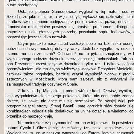
o tym przekonany.
Ostatnio profesor Samsonowicz wygłosił w tej materii coś w
Szkoda, że jako minister, a więc polityk, wykazał się całkowitym br
skutków swojej, mocno podejrzanej z punktu widzenia prawa, decyzji. T
stanowiska ministerialne powierza się prostym profesorom, dlatego n
optymizmu ludzi głoszących potrzebę powołania rządu fachowców, 
przywołując jeszcze kilka nazwisk.
Czym jednakże nasz naród zasłużył sobie na tak niska ocenę 
potrzeba odnowy moralnej dotyczy wszystkich bez wyjątku, w oczach 
czemu ma ona zmierzać? Odpowiedź na to pytanie znajdziemy w k
wygłoszonego podczas dożynek, rzecz jasna częstochowskich. Tak na 
pan Prezydent uczestniczył w dożynkach tylko raz, i tylko w państw
przemówieniem, nie ma chyba większych widoków. Prezydent Mościcki, j
człowiek także bogobojny, bardziej wiązał wysokość plonów z produ
sztucznych w Mościcach, którą sam założył, niż z wpływami in
zainaugurował tradycję dożynek w Spale.
Z kazania bp Michalika, któremu wtóruje kard. Dziwisz, wynika
jest wygodnictwo dzisiejszego pokolenia, które nie ceni sobie żadn
dalece, że nawet nie chce mu się rozmnażać. Po swojej wizji pol
przypominającej strony „Starej Baśni", parę gorzkich słów dostało s
kombinacjach oglądają się dodatkowo na unijne dotacje, a wiadomo, co
przenika do naszego kraju.
Nie omieszkał też przypomnieć, co ma w tej sprawie do powiedz
ustami Cyryla I. Okazuje się, że mówimy, tzn. nasz i moskiewski ep
Wygląda na to, że w naszym wnoszeniu do Europy jedynie słusznych 