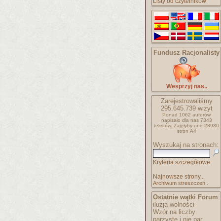
Listy od czytelników
Fundusz Racjonalisty
Wesprzyj nas..
Zarejestrowaliśmy
295.645.739
wizyt
Ponad 1062 autorów
napisało
dla nas 7343
tekstów.
Zajęłyby one 28930
stron A4
Wyszukaj na stronach:
Kryteria szczegółowe
Najnowsze strony..
Archiwum streszczeń..
Ostatnie wątki Forum
:
iluzja wolności
Wzór na liczby
parzyste i nie par..