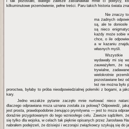
i tak pozostało, dlatego zawsze zastanawiali mnie ci politycy, któ
kilkuminutowe przemówienie, pełne treści. Paru takich historia świata zna
Nie znaczy to
ma żadnych odpowie
są, ale te doniosł
są nieco enigmaty
każdy może sobie w
chce, o ile odpowie
a w kazaniu znajdu
własnych myśli.
Wszystkie 
wydawały mi się wa
zauważyłem, że są 
trywialne, zadawane
wielokrotnie przemi
pozostawiane bez od
też nie można było p
proroctwa, byłaby to próba nieodpowiedzialnej polemiki z bogami, a ja
kary.
Jedno wszakże pytanie zaczęło mnie nurtować nieco natarcz
dlaczego odprawiana msza uznana została za polową? Odpowiedź, jaką
jest prosta, prawdopodobnie żenująco prymitywna — jest to msza odpra
doraźnie przygotowanym do tego wzniosłego celu. Zawsze sądziłem, ż
się tylko dla wojska, w celach tak pięknie opisanych przez Jarosława H
nabrałem podejrzeń, że dzisiejsi i wczorajsi związkowcy szykują się do ja