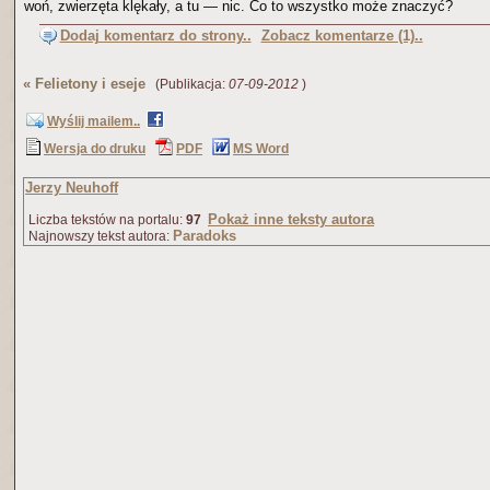
woń, zwierzęta klękały, a tu — nic. Co to wszystko może znaczyć?
Dodaj komentarz do strony..
Zobacz komentarze (1)..
«
Felietony i eseje
(Publikacja:
07-09-2012
)
Wyślij mailem..
Wersja do druku
PDF
MS Word
Jerzy Neuhoff
Pokaż inne teksty autora
Liczba tekstów na portalu:
97
Paradoks
Najnowszy tekst autora: