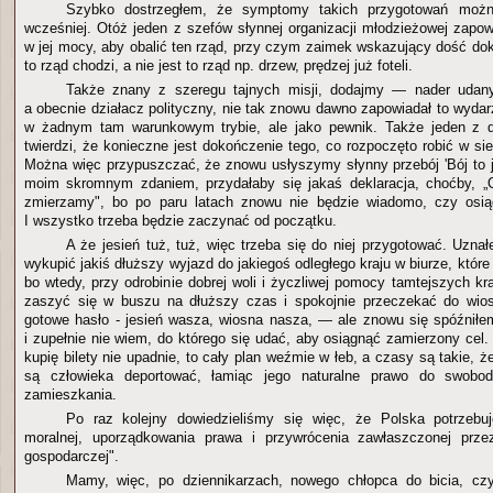
Szybko dostrzegłem, że symptomy takich przygotowań możn
wcześniej. Otóż jeden z szefów słynnej organizacji młodzieżowej zapow
w jej mocy, aby obalić ten rząd, przy czym zaimek wskazujący dość dokł
to rząd chodzi, a nie jest to rząd np. drzew, prędzej już foteli.
Także znany z szeregu tajnych misji, dodajmy — nader udany
a obecnie działacz polityczny, nie tak znowu dawno zapowiadał to wydarze
w żadnym tam warunkowym trybie, ale jako pewnik. Także jeden z 
twierdzi, że konieczne jest dokończenie tego, co rozpoczęto robić w si
Można więc przypuszczać, że znowu usłyszymy słynny przebój 'Bój to je
moim skromnym zdaniem, przydałaby się jakaś deklaracja, choćby, 
zmierzamy", bo po paru latach znowu nie będzie wiadomo, czy osiąg
I wszystko trzeba będzie zaczynać od początku.
A że jesień tuż, tuż, więc trzeba się do niej przygotować. Uznał
wykupić jakiś dłuższy wyjazd do jakiegoś odległego kraju w biurze, któr
bo wtedy, przy odrobinie dobrej woli i życzliwej pomocy tamtejszych k
zaszyć się w buszu na dłuższy czas i spokojnie przeczekać do wio
gotowe hasło - jesień wasza, wiosna nasza, — ale znowu się spóźniłem
i zupełnie nie wiem, do którego się udać, aby osiągnąć zamierzony cel. 
kupię bilety nie upadnie, to cały plan weźmie w łeb, a czasy są takie, 
są człowieka deportować, łamiąc jego naturalne prawo do swobo
zamieszkania.
Po raz kolejny dowiedzieliśmy się więc, że Polska potrzebu
moralnej, uporządkowania prawa i przywrócenia zawłaszczonej przez
gospodarczej".
Mamy, więc, po dziennikarzach, nowego chłopca do bicia, czyl