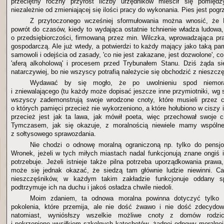
przeciętny roczny przyrost liczby urzędników mieścił się pomię
niezależnie od zmieniającej się ilości pracy do wykonania. Pies jest pogr
Z przytoczonego wcześniej sformułowania można wnosić, że 
powrót do czasów, kiedy to wydająca ostatnie tchnienie władza ludowa
o przedsiębiorczości, firmowaną przez min. Wilczka, wprowadzająca pr
gospodarczą. Ale już wtedy, a potwierdzi to każdy mający jako taką pa
samowoli i odejścia od zasady, 'co nie jest zakazane, jest dozwolone', co
'aferą alkoholową' i procesem przed Trybunałem Stanu. Dziś żąda si
natarczywiej, bo nie wszyscy potrafią należycie się obchodzić z nieszc
Wydawać by się mogło, że po uwolnieniu spod niemoral
i zniewalającego (tu każdy może dopisać jeszcze inne przymiotniki, wg
wszyscy zademonstrują swoje wrodzone cnoty, które musieli przez ca
o których pamięci przecież nie wykorzeniono, a które hołubiono w ciszy 
przecież jest jak ta lawa, jak mówił poeta, więc przechował swoje cno
Tymczasem, jak się okazuje, z moralnością niewiele mamy wspóln
z sołtysowego sprawozdania.
Nie chodzi o odnowę moralną ograniczoną np. tylko do pensj
Wronek, jeżeli w tych miłych miastach nadal funkcjonują znane ongiś in
potrzebuje. Jeżeli istnieje także pilna potrzeba uporządkowania prawa
może się jednak okazać, że siedzą tam głównie ludzie niewinni. Ca
nieszczęśników, w każdym takim zakładzie funkcjonuje oddany sp
podtrzymuje ich na duchu i jakoś osładza chwile niedoli.
Moim zdaniem, ta odnowa moralna powinna dotyczyć tylko s
pokolenia, które przemija, ale nie dość żwawo i nie dość zdecydow
natomiast, wyniósłszy wszelkie możliwe cnoty z domów rodzici
i pokrzepione wysiłkiem szkolnych katechetów, żadnej odnowy moralnej 