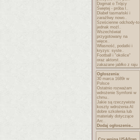
Dogmat o Trójcy
Świętej - próba l..
Diabeł tasmański i
zaraźliwy nowo..
Sześcienne odchody-to
jednak możl..
Wszechświat
przygotowany na
więce..
Własność, podatki i
kryzys: syste..
Football i "okolice"
oraz aktorst..
zakazane jabłko z raju
Ogłoszenia
:
30 marca 1689r w
Polsce
Ostatnio rozważam
wdrożenie Symfonii w
chmu..
Jakie są rzeczywiste
koszty wdrożenia AI
dobre szkolenia lub
materiały dotyczące
Arc..
Dodaj ogłoszenie..
Czy wojna USA/Iran