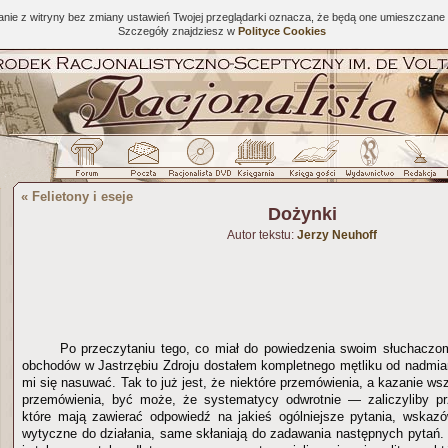
tanie z witryny bez zmiany ustawień Twojej przeglądarki oznacza, że będą one umieszcza
Szczegóły znajdziesz w
Polityce Cookies
«
Felietony i eseje
Dożynki
Autor tekstu:
Jerzy Neuhoff
Po przeczytaniu tego, co miał do powiedzenia swoim słuchacz
obchodów w Jastrzębiu Zdroju dostałem kompletnego mętliku od nadmiar
mi się nasuwać. Tak to już jest, że niektóre przemówienia, a kazanie w
przemówienia, być może, że systematycy odwrotnie — zaliczyliby p
które mają zawierać odpowiedź na jakieś ogólniejsze pytania, wskaz
wytyczne do działania, same skłaniają do zadawania następnych pytań. 