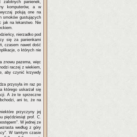
ć zalotnych panienek,
any komputerów, a w
zwyczaj polują one na
ch smoków gustujących
 jak na lekarstwo. Nie
eckiem.
łodzieńcy, nierzadko pod
ący się za panienkami
wań, czasem nawet dość
likacje, o których nie
ka znowu pazerna, więc
hodzi raczej z wiekiem,
ce, aby czynić krzywdy
adza przysyła im raz po
a którego uskarżał się
cji. A że te sprzeczne
bchodzi, ani to, że na
niektóre przyczyny jej
u pięćdziesiąt prof. C.
 postępem". W jednej ze
 wzrasta według z góry
racy". W tamtym czasie