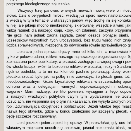
potężnego ideologicznego sojusznika.
Wszyscy trzej panowie, w swych mowach mówią wiele o miłości.
słowo. Dziś o perypetiach miłości wiedzą już sporo nawet nastolatkowie
z wiedzą 'w tym temacie' u starszych panów, więc trochę im się kontek
w niej, ale jakiejś mocno nieokreślonej, skierowanej wszędzie a więc jak
widzą ratunek dla naszego kraju, który, ich zdaniem, zaczyna przypo
Nie grozi nam jednak żadna zagłada, żaden deszcz płonącej siarki, 
uczestników wszystkich tych uroczystości, bez trudu wśród nich znaj
liczba sprawiedliwych, niezbędna do odwrócenia równie sprawiedliwego g
Jeszcze jedna sprawa dręczy mnie od kilku dni, a mianowicie 
tylko w połowie udana, relikwii naszego najnowszego błogosławionego. S
zaznaczona przez publikatory, a przecież zasługuje na więcej uwagi i po
ów włoski ksiądz, wiózł te bezcenne relikwie w plecaku, niczym Sander
nędzne podróbki, a to mi na kilometr pachnie profanacją. Żeby wozi
plecaku, rzucać byle jak na półkę i nie zauważyć, że plecak ginie, toż
nieodpowiedzialnym. Gdzie kryształowy relikwiarz w szczerozłotej opra
ochrona wraz z delegacjami wiernych, odprowadzających i odbiera
wagonie? Mam nadzieję, że kto powinien, wyciągnie z tego odpowi
z naszych wrażliwych polityków całym tym wydarzeniem nie zosta
uczuciach, nie wspomina się o tym na kazaniach, nie wysyła żadnych pro
robi. Zdumiewająca obojętność i pobłażliwość. Jeżeli władze tego mias
nazwą tego skwerku, gdzie w końcu znaleziono ów szczęsny plecak, 
będę szczerze rozczarowany.
Jest jeszcze jeden aspekt tej sprawy. W przeszłości, gdy coś ta
właściwym miejscem unosili się aniołowie, jaśniał nieziemski blask, r