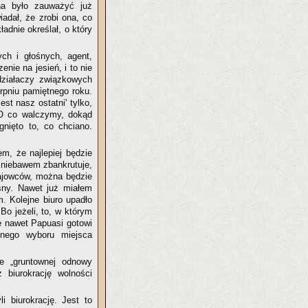
a było zauważyć już
iadał, że zrobi ona, co
adnie określał, o który
ch i głośnych, agent,
nie na jesień, i to nie
działaczy związkowych
erpniu pamiętnego roku.
st nasz ostatni' tylko,
„O co walczymy, dokąd
nięto to, co chciano.
em, że najlepiej będzie
e niebawem zbankrutuje,
rajowców, można będzie
sny. Nawet już miałem
. Kolejne biuro upadło
Bo jeżeli, to, w którym
że nawet Papuasi gotowi
dnego wyboru miejsca
je „gruntownej odnowy
 biurokrację wolności
i biurokrację. Jest to