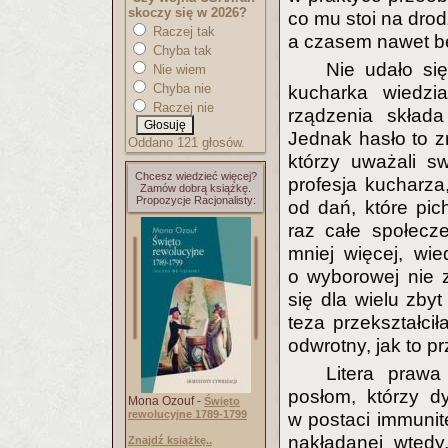
skoczy się w 2026?
co mu stoi na drod
Raczej tak
a czasem nawet b
Chyba tak
Nie udało si
Nie wiem
Chyba nie
kucharka wiedzi
Raczej nie
rządzenia składa
Jednak hasło to z
Oddano 121 głosów.
którzy uważali s
Chcesz wiedzieć więcej?
profesja kucharza
Zamów dobrą książkę.
Propozycje Racjonalisty:
od dań, które pi
raz całe społecz
mniej więcej, wi
o wyborowej nie 
się dla wielu zby
teza przekształci
odwrotny, jak to p
Litera praw
posłom, którzy 
Mona Ozouf -
Święto
rewolucyjne 1789-1799
w postaci immunite
nakładanej wtedy,
Znajdź książkę..