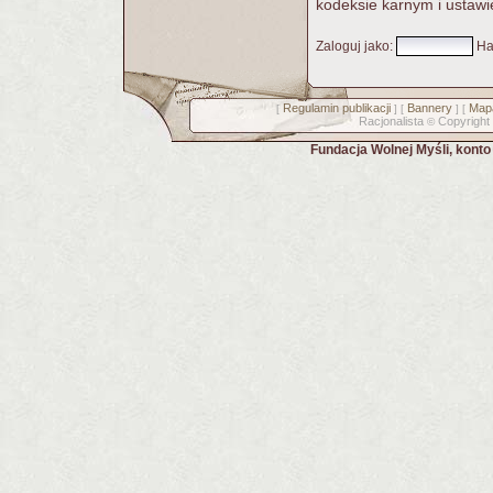
kodeksie karnym i ustawi
Zaloguj jako
:
Ha
Regulamin publikacji
Bannery
Mapa
[
] [
] [
Racjonalista
Copyright
©
Fundacja Wolnej Myśli, kont