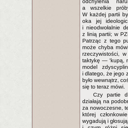
odchylenia naru
a wszelkie pró
W każdej partii by
oka jej ideologi
i nieodwołalnie d
z linią partii; w 
Patrząc z tego p
może chyba mówić
rzeczywistości, w
taktykę — 'kupą, 
model zdyscypli
i dlatego, że jego
było wewnątrz, coś
się to teraz mówi.
Czy partie d
działają na podob
za nowoczesne, t
której członkow
wygadują i głosują
i czym różni się