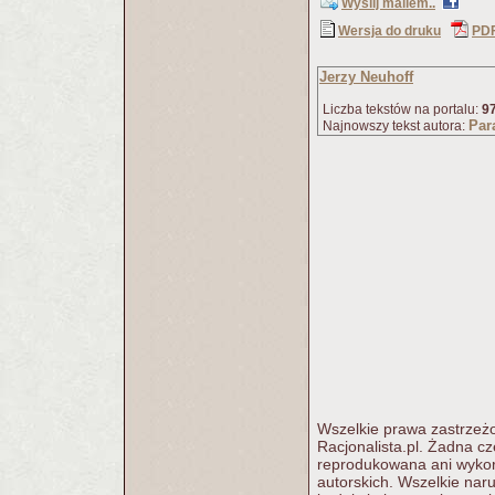
Wyślij mailem..
Wersja do druku
PD
Jerzy Neuhoff
Liczba tekstów na portalu:
9
Par
Najnowszy tekst autora:
Wszelkie prawa zastrzeżo
Racjonalista.pl. Żadna c
reprodukowana ani wykorz
autorskich. Wszelkie nar