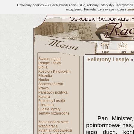
Używamy cookies w celach świadczenia usług, reklamy i statystyk. Korzystani
urządzeniu. Pamiętaj, że zawsze możesz
zmie
Felietony i eseje
Światopogląd
Religie i sekty
Biblia
Kościół i Katolicyzm
Filozofia
Nauka
Społeczeństwo
Prawo
Państwo i polityka
Kultura
Felietony i eseje
Literatura
Ludzie, cytaty
Tematy różnorodne
Pan Minister
Znalezione w sieci
poinformował nas, 
Współpraca
Pytania i odpowiedzi
jego duch, kon