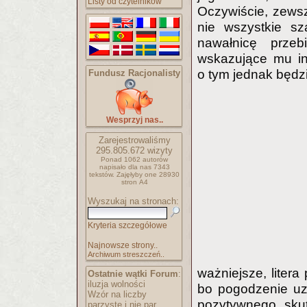
Listy od czytelników
Oczywiście, zewsz
nie wszystkie sz
nawałnicę przeb
wskazujące mu in
o tym jednak będz
Fundusz Racjonalisty
Wesprzyj nas..
Zarejestrowaliśmy
295.805.672
wizyty
Ponad 1062 autorów
napisało
dla nas 7343
tekstów.
Zajęłyby one 28930
stron A4
Wyszukaj na stronach:
Kryteria szczegółowe
Najnowsze strony..
Archiwum streszczeń..
ważniejsze, litera
Ostatnie wątki Forum
:
iluzja wolności
bo pogodzenie uz
Wzór na liczby
pozytywnego sku
parzyste i nie par..