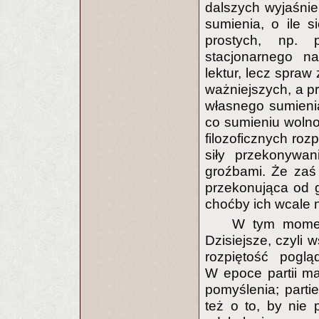
dalszych wyjaśnie
sumienia, o ile s
prostych, np. 
stacjonarnego n
lektur, lecz spraw
ważniejszych, a p
własnego sumieni
co sumieniu wolno
filozoficznych roz
siły przekonywa
groźbami. Że zaś 
przekonująca od g
choćby ich wcale n
W tym momen
Dzisiejsze, czyli 
rozpiętość poglą
W epoce partii ma
pomyślenia; parti
też o to, by nie