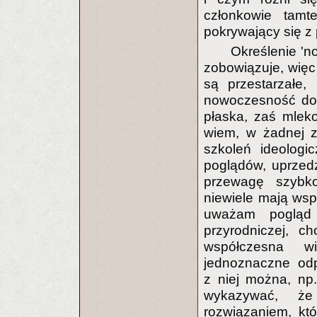
członkowie tamt
pokrywający się z
Określenie '
zobowiązuje, więc 
są przestarzałe,
nowoczesność dop
płaska, zaś mlek
wiem, w żadnej z 
szkoleń ideologi
poglądów, uprzed
przewagę szybk
niewiele mają ws
uważam pogląd 
przyrodniczej, c
współczesna w
jednoznaczne odp
z niej można, np
wykazywać, że
rozwiązaniem, któ