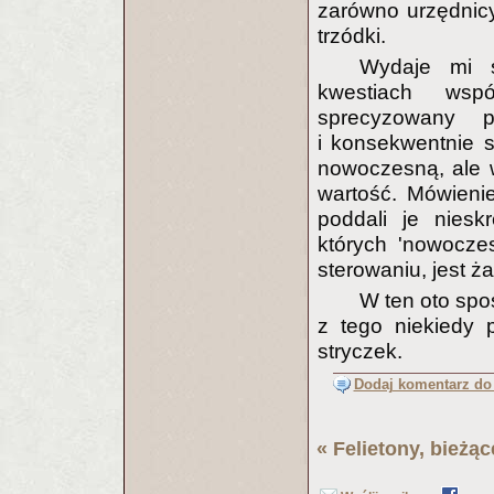
zarówno urzędnicy 
trzódki.
Wydaje mi s
kwestiach wsp
sprecyzowany p
i konsekwentnie s
nowoczesną, ale 
wartość. Mówieni
poddali je nieskr
których 'nowocze
sterowaniu, jest ż
W ten oto spos
z tego niekiedy 
stryczek.
Dodaj komentarz do 
«
Felietony, bieżą