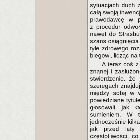
sytuacjach duch 
całą swoją inwenc
prawodawcę w po
z procedur odwoł
nawet do Strasbu
szans osiągnięci
tyle zdrowego ro
biegowi, licząc na
A teraz coś z
znanej i zasłużo
stwierdzenie, że 
szeregach znajdują
między sobą w wi
powiedziane tytuł
głosowali, jak k
sumieniem. W t
jednocześnie kilka
jak przed laty 
częstotliwości, 