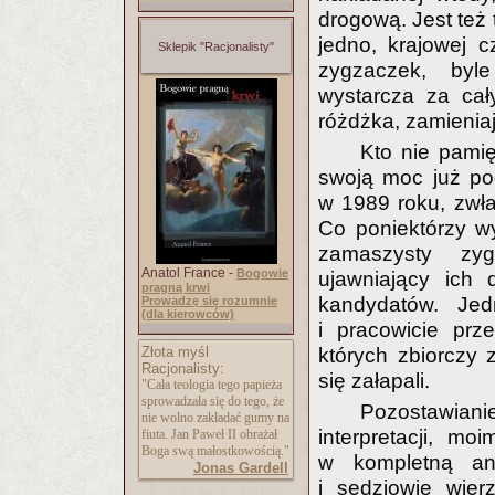
drogową. Jest też 
jedno, krajowej c
Sklepik "Racjonalisty"
zygzaczek, byl
wystarcza za cały
różdżka, zamieniaj
Kto nie pamię
swoją moc już po
w 1989 roku, zwłas
Co poniektórzy wyb
zamaszysty zy
Anatol France -
Bogowie
ujawniający ich 
pragną krwi
kandydatów. Jed
Prowadzę się rozumnie
(dla kierowców)
i pracowicie prz
Złota myśl
których zbiorczy 
Racjonalisty:
się załapali.
"Cała teologia tego papieża
sprowadzała się do tego, że
Pozostawianie
nie wolno zakładać gumy na
interpretacji, m
fiuta. Jan Paweł II obrażał
Boga swą małostkowością."
w kompletną an
Jonas Gardell
i sędziowie wie