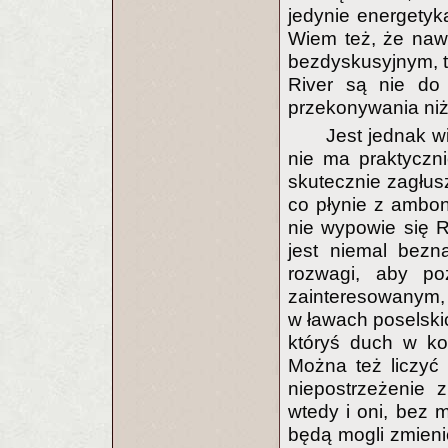
jedynie energety
Wiem też, że nawe
bezdyskusyjnym, t
River są nie do 
przekonywania niż 
Jest jednak w
nie ma praktyczni
skutecznie zagłusz
co płynie z ambon
nie wypowie się 
jest niemal bezn
rozwagi, aby po
zainteresowanym
w ławach poselskich
któryś duch w ko
Można też liczyć 
niepostrzeżenie z
wtedy i oni, bez 
będą mogli zmienić