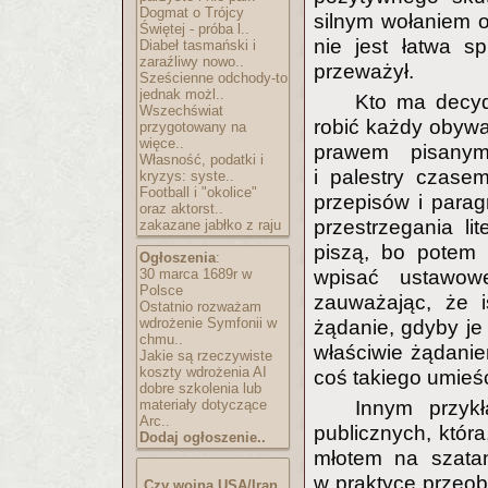
Dogmat o Trójcy
silnym wołaniem o 
Świętej - próba l..
nie jest łatwa 
Diabeł tasmański i
zaraźliwy nowo..
przeważył.
Sześcienne odchody-to
jednak możl..
Kto ma decyd
Wszechświat
robić każdy obywat
przygotowany na
więce..
prawem pisanym
Własność, podatki i
i palestry czase
kryzys: syste..
Football i "okolice"
przepisów i parag
oraz aktorst..
przestrzegania l
zakazane jabłko z raju
piszą, bo potem 
Ogłoszenia
:
30 marca 1689r w
wpisać ustawow
Polsce
zauważając, że i
Ostatnio rozważam
wdrożenie Symfonii w
żądanie, gdyby je 
chmu..
właściwie żądanie
Jakie są rzeczywiste
koszty wdrożenia AI
coś takiego umieś
dobre szkolenia lub
materiały dotyczące
Innym przy
Arc..
publicznych, któr
Dodaj ogłoszenie..
młotem na szatan
w praktyce przeob
Czy wojna USA/Iran