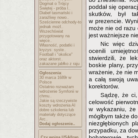
Dogmat o Trójcy
poddał się operacji
Świętej - próba l..
Diabeł tasmański i
skutków, był ta
zaraźliwy nowo..
w prezencie. Wyni
Sześcienne odchody-to
jednak możl..
może nie od razu o
Wszechświat
jest ważniejsze n
przygotowany na
więce..
Nic więc dzi
Własność, podatki i
kryzys: syste..
ocenili umiejętn
Football i "okolice"
stwierdzili, że l
oraz aktorst..
zakazane jabłko z raju
boskie plany, prz
wrażenie, że nie m
Ogłoszenia
:
30 marca 1689r w
a całą swoją uwa
Polsce
korektorów.
Ostatnio rozważam
wdrożenie Symfonii w
Sądzę, że ci
chmu..
Jakie są rzeczywiste
celowość pierwotn
koszty wdrożenia AI
w wykazaniu, że 
dobre szkolenia lub
materiały dotyczące
mógłbym także dor
Arc..
niezgłębionych p
Dodaj ogłoszenie..
przypadku, za dow
bohaterowie tych
Czy wojna USA/Iran