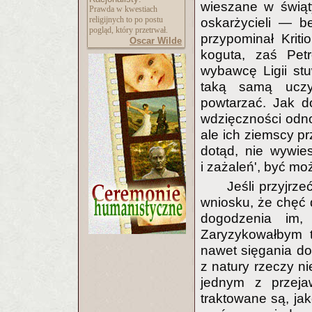
wieszane w świąt
Prawda w kwestiach
religijnych to po postu
oskarżycieli — b
pogląd, który przetrwał.
przypominał Krit
Oscar Wilde
koguta, zaś Petr
wybawcę Ligii st
taką samą uczy
powtarzać. Jak d
wdzięczności odno
ale ich ziemscy pr
dotąd, nie wywie
i zażaleń', być mo
Jeśli przyjrze
wniosku, że chęć 
dogodzenia im, 
Zaryzykowałbym t
nawet sięgania do
z natury rzeczy ni
jednym z przeja
traktowane są, ja