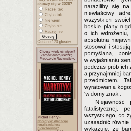
skoczy się w 2026?
naraziliby się n
Raczej tak
niewłaściwy adr
Chyba tak
wszystkich swoic
Nie wiem
boskie plany nig
Chyba nie
Raczej nie
o ich wdrożeniu,
absolutna niejaw
Oddano 120 głosów.
stosowali i stosuj
Chcesz wiedzieć więcej?
pomyślana, poni
Zamów dobrą książkę.
Propozycje Racjonalisty:
w wyjaśnianiu sens
podczas prób ich 
a przynajmniej bar
przedmiotem. Ta
wyratowania kogoś
'widomy znak'.
Niejawność 
fatalistycznej, 
wszystkiego, co ż
Michel Henry -
uzasadnić równie ł
Narkotyki: dlaczego
legalizacja jest
wykazuje, że bar
nieuchronna?