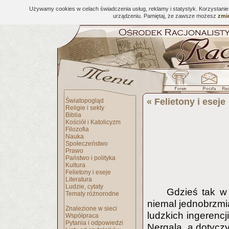
Używamy cookies w celach świadczenia usług, reklamy i statystyk. Korzystani
urządzeniu. Pamiętaj, że zawsze możesz
zmie
«
Felietony i eseje
Światopogląd
Religie i sekty
Biblia
Kościół i Katolicyzm
Filozofia
Nauka
Społeczeństwo
Prawo
Państwo i polityka
Kultura
Felietony i eseje
Literatura
Ludzie, cytaty
Gdzieś tak w 
Tematy różnorodne
niemal jednobrzmi
Znalezione w sieci
ludzkich ingerencj
Współpraca
Pytania i odpowiedzi
Nergala, a dotycz