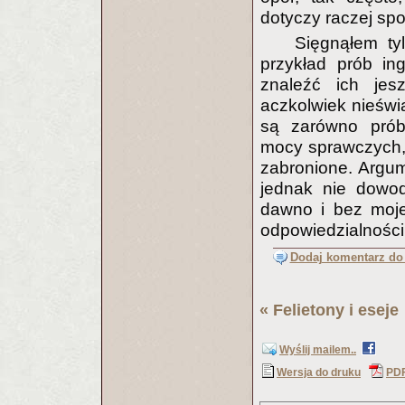
dotyczy raczej spo
Sięgnąłem ty
przykład prób in
znaleźć ich jesz
aczkolwiek nieświa
są zarówno próby
mocy sprawczych,
zabronione. Argum
jednak nie dowod
dawno i bez moje
odpowiedzialności
Dodaj komentarz do 
«
Felietony i eseje
Wyślij mailem..
Wersja do druku
PD