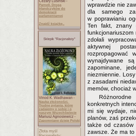
Cezary Lusiński -
wprawdzie nie zaw
Parnell. Droga
Irlandczyków do
dla samego zai
demokracji
parlamentarnej
w poprawianiu og
Znajdź książkę..
Ten fakt, znany 
funkcjonariuszom 
zdołali wypracow
Sklepik "Racjonalisty"
aktywnej post
rozpropagować w
wynajdywane są
zapominane, jede
niezmiennie. Los
z zasadami niedaw
memów, chociaż w
Różnorodne
Vinod K. Wadhawan -
Nauka złożoności.
konkretnych intenc
Trudne pytania, które
zadajemy o sobie i o
mi się wydaje, n
naszym Wszechświecie
Mariusz Agnosiewicz -
planów, zaś przek
Zapomniane dzieje Polski
także od czasów 
Złota myśl
zawsze. Że ma to 
Racjonalisty: