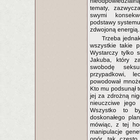
nieodpowiedzialną
tematy, zazwycz
swymi konsekwe
podstawy systemu 
zdwojoną energią.
Trzeba jednak
wszystkie takie 
Wystarczy tylko 
Jakuba, który z
swobodę seksua
przypadkowi, le
powodował mnożen
Kto mu podsunął tę
jej za zdrożną nig
nieuczciwe jego 
Wszystko to by
doskonałego plan
mówiąc, z tej ho
manipulacje gene
opór, tak często