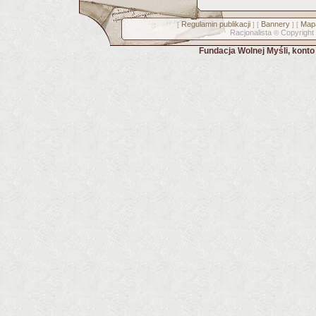
Regulamin publikacji
Bannery
Mapa
[
] [
] [
Racjonalista
Copyright
©
Fundacja Wolnej Myśli, kont