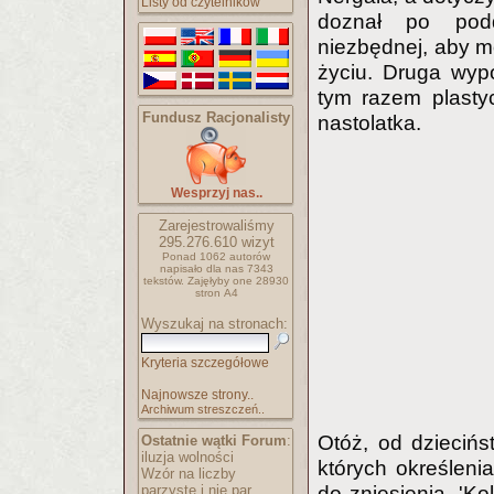
Listy od czytelników
doznał po podd
niezbędnej, aby mó
życiu. Druga wypo
tym razem plasty
Fundusz Racjonalisty
nastolatka.
Wesprzyj nas..
Zarejestrowaliśmy
295.276.610
wizyt
Ponad 1062 autorów
napisało
dla nas 7343
tekstów.
Zajęłyby one 28930
stron A4
Wyszukaj na stronach:
Kryteria szczegółowe
Najnowsze strony..
Archiwum streszczeń..
Otóż, od dzieciń
Ostatnie wątki Forum
:
iluzja wolności
których określenia
Wzór na liczby
parzyste i nie par..
do zniesienia. 'Ko