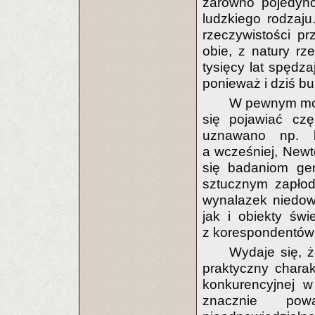
zarówno pojedync
ludzkiego rodzaju
rzeczywistości pr
obie, z natury rz
tysięcy lat spędz
ponieważ i dziś bur
W pewnym mom
się pojawiać czę
uznawano np. b
a wcześniej, Newt
się badaniom ge
sztucznym zapłod
wynalazek niedowi
jak i obiekty św
z korespondentów 
Wydaje się, 
praktyczny charakt
konkurencyjnej w
znacznie pow