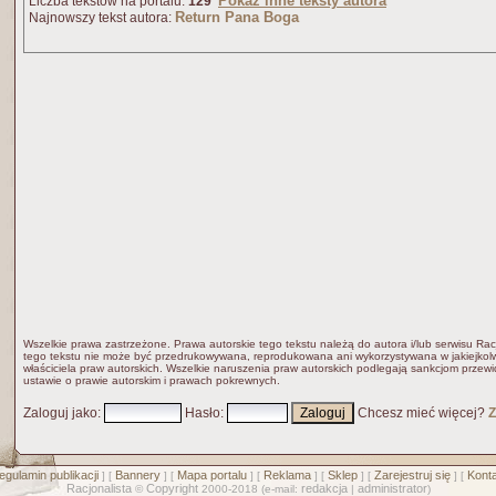
Pokaż inne teksty autora
Liczba tekstów na portalu:
129
Return Pana Boga
Najnowszy tekst autora:
Wszelkie prawa zastrzeżone. Prawa autorskie tego tekstu należą do autora i/lub serwisu Rac
tego tekstu nie może być przedrukowywana, reprodukowana ani wykorzystywana w jakiejkolw
właściciela praw autorskich. Wszelkie naruszenia praw autorskich podlegają sankcjom przew
ustawie o prawie autorskim i prawach pokrewnych.
Zaloguj jako
:
Hasło
:
Chcesz mieć więcej?
Z
egulamin publikacji
Bannery
Mapa portalu
Reklama
Sklep
Zarejestruj się
Konta
] [
] [
] [
] [
] [
] [
Racjonalista
Copyright
redakcja
administrator
©
2000-2018 (e-mail:
|
)