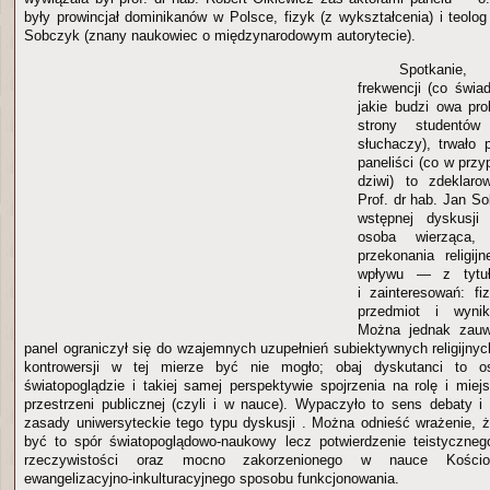
były prowincjał dominikanów w Polsce, fizyk (z wykształcenia) i teolog
Sobczyk (znany naukowiec o międzynarodowym autorytecie).
Spotkanie, 
frekwencji (co świa
jakie budzi owa pr
strony studentów
słuchaczy), trwało
paneliści (co w prz
dziwi) to zdeklaro
Prof. dr hab. Jan S
wstępnej dyskusji 
osoba wierząca, 
przekonania religi
wpływu — z tytułu
i zainteresowań: f
przedmiot i wyni
Można jednak zauw
panel ograniczył się do wzajemnych uzupełnień subiektywnych religijny
kontrowersji w tej mierze być nie mogło; obaj dyskutanci to 
światopoglądzie i takiej samej perspektywie spojrzenia na rolę i miejsc
przestrzeni publicznej (czyli i w nauce). Wypaczyło to sens debaty i 
zasady uniwersyteckie tego typu dyskusji . Można odnieść wrażenie, ż
być to spór światopoglądowo-naukowy lecz potwierdzenie teistycznego
rzeczywistości oraz mocno zakorzenionego w nauce Kościo
ewangelizacyjno-inkulturacyjnego sposobu funkcjonowania.