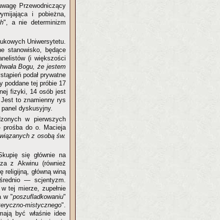
 uwagę Przewodniczący
mijająca i pobieżna,
ch
", a nie determinizm
aukowych Uniwersytetu.
ne stanowisko, będące
nelistów (i większości
hwała Bogu, że jestem
ystąpień podał prywatne
y poddane tej próbie 17
j fizyki, 14 osób jest
 Jest to znamienny rys
 panel dyskusyjny.
zonych w pierwszych
 prośba do o. Macieja
wiązanych z osobą św.
Skupię się głównie na
sza z Akwinu (również
 religijną, główną winą
średnio — scjentyzm.
 w tej mierze, zupełnie
a w "
poszufladkowaniu
"
teryczno-mistycznego
".
mają być właśnie idee