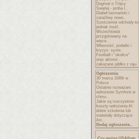
Dogmat o Trójcy
Świętej - próba l..
Diabeł tasmański i
zaraźliwy nowo..
Sześcienne odchody-to
jednak możl..
Wszechświat
przygotowany na
więce..
Własność, podatki i
kryzys: syste..
Football i "okolice"
oraz aktorst..
zakazane jabłko z raju
Ogłoszenia
:
30 marca 1689r w
Polsce
Ostatnio rozważam
wdrożenie Symfonii w
chmu..
Jakie są rzeczywiste
koszty wdrożenia AI
dobre szkolenia lub
materiały dotyczące
Arc..
Dodaj ogłoszenie..
Czy wojna USA/Iran