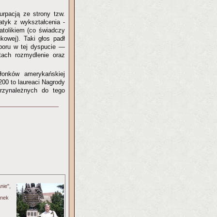
zurpacją ze strony tzw.
tyk z wykształcenia -
katolikiem (co świadczy
kowej). Taki głos padł
sporu w tej dyspucie —
tach rozmydlenie oraz
łonków amerykańskiej
200 to laureaci Nagrody
zynależnych do tego
nie",
onek