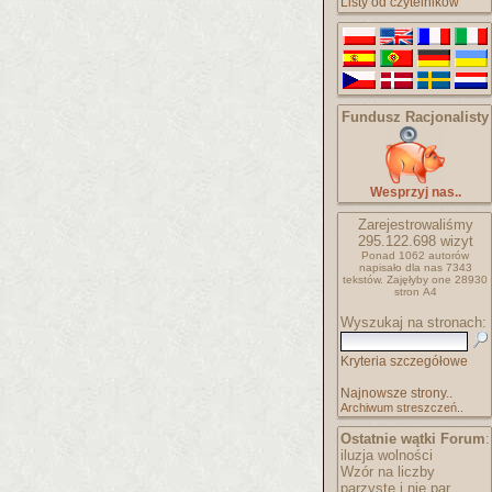
Listy od czytelników
Fundusz Racjonalisty
Wesprzyj nas..
Zarejestrowaliśmy
295.122.698
wizyt
Ponad 1062 autorów
napisało
dla nas 7343
tekstów.
Zajęłyby one 28930
stron A4
Wyszukaj na stronach:
Kryteria szczegółowe
Najnowsze strony..
Archiwum streszczeń..
Ostatnie wątki Forum
:
iluzja wolności
Wzór na liczby
parzyste i nie par..