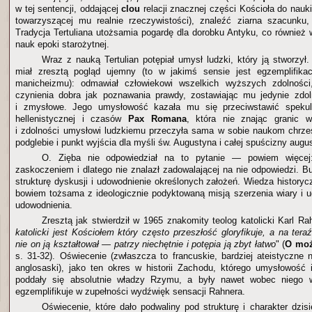
w tej sentencji, oddającej
clou
relacji znacznej części Kościoła do nauk
towarzyszącej mu realnie rzeczywistości), znaleźć ziarna szacunku,
Tradycja Tertuliana utożsamia pogardę dla dorobku Antyku, co również 
nauk epoki starożytnej.
Wraz z nauką Tertulian potępiał umysł ludzki, który ją stworzył
miał zresztą pogląd ujemny (to w jakimś sensie jest egzemplifik
manicheizmu): odmawiał człowiekowi wszelkich wyższych zdolności
czynienia dobra jak poznawania prawdy, zostawiając mu jedynie zdol
i zmysłowe. Jego umysłowość kazała mu się przeciwstawić spekula
hellenistycznej i czasów
Pax Romana
, która nie znając granic 
i zdolności umysłowi ludzkiemu przeczyła sama w sobie naukom chrześc
podglebie i punkt wyjścia dla myśli św. Augustyna i całej spuścizny augu
O. Zięba nie odpowiedział na to pytanie — powiem więcej
zaskoczeniem i dlatego nie znalazł zadowalającej na nie odpowiedzi. B
strukturę dyskusji i udowodnienie określonych założeń. Wiedza history
bowiem tożsama z ideologicznie podyktowaną misją szerzenia wiary i u
udowodnienia.
Zresztą jak stwierdził w 1965 znakomity teolog katolicki Karl Ra
katolicki jest Kościołem który często przeszłość gloryfikuje, a na te
nie on ją kształtował — patrzy niechętnie i potępia ją zbyt łatwo
" (
O moż
s. 31-32). Oświecenie (zwłaszcza to francuskie, bardziej ateistyczne n
anglosaski), jako ten okres w historii Zachodu, którego umysłowość
poddały się absolutnie władzy Rzymu, a były nawet wobec niego w
egzemplifikuje w zupełności wydźwięk sensacji Rahnera.
Oświecenie, które dało podwaliny pod strukturę i charakter dzisi