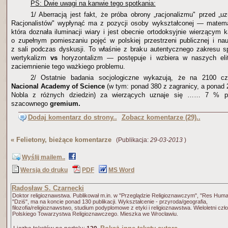
PS: Dwie uwagi na kanwie tego spotkania:
1/ Aberracją jest fakt, że próba obrony „racjonalizmu" przed „u
Racjonalistów" wypłynąć ma z pozycji osoby wykształconej — matema
która doznała iluminacji wiary i jest obecnie ortodoksyjnie wierzącym 
o zupełnym pomieszaniu pojęć w polskiej przestrzeni publicznej i nau
z sali podczas dyskusji. To właśnie z braku autentycznego zakresu 
wertykalizm
vs
horyzontalizm — postępuje i wzbiera w naszych eli
zaciemnienie tego ważkiego problemu.
2/ Ostatnie badania socjologiczne wykazują, że na 2100 cz
Nacional Academy of Science
(w tym: ponad 380 z zagranicy, a ponad 
Nobla z różnych dziedzin) za wierzących uznaje się …… 7 % pr
szacownego
gremium.
Dodaj komentarz do strony..
Zobacz komentarze (29)..
«
Felietony, bieżące komentarze
(Publikacja:
29-03-2013
)
Wyślij mailem..
Wersja do druku
PDF
MS Word
Radosław S. Czarnecki
Doktor religioznawstwa. Publikował m.in. w "Przeglądzie Religioznawczym", "Res Huma
"Dziś", ma na koncie ponad 130 publikacji. Wykształcenie - przyroda/geografia,
filozofia/religioznawstwo, studium podyplomowe z etyki i religioznawstwa. Wieloletni czł
Polskiego Towarzystwa Religioznawczego. Mieszka we Wrocławiu.