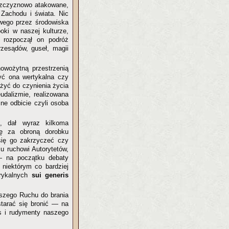
łaszczyznowo atakowane,
 Zachodu i świata. Nic
owego przez środowiska
poki w naszej kulturze,
 rozpoczął on podróż
rzesądów, guseł, magii
owożytną przestrzenią
yć ona wertykalna czy
ążyć do czynienia życia
eudalizmie, realizowana
e odbicie czyli osoba
, dał wyraz kilkoma
się za obroną dorobku
 się go zakrzyczeć czy
u ruchowi Autorytetów,
 — na początku debaty
niektórym co bardziej
erykalnych
sui generis
aszego Ruchu do brania
starać się bronić — na
s i rudymenty naszego