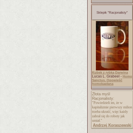
Sklepik "Racjonalisty"
Kubek z rybką Darwina
Lucas L. Grabeel -
Homo
Sanctus. Opowieść
homokapłana
Złota myśl
Racjonalisty:
"Powiedzieli im, że w
kapitalizmie pierwszy milion
trzeba ukraść, więc każdy
zabrał się do roboty jak
umiał."
Andrzej Koraszewski