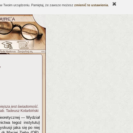
ne w Twoim urządzeniu. Pamiętaj, że zawsze możesz
zmienić te ustawienia
.
y
iejsza jest świadomość.
 hab. Tadeusz Kotarbiński
Teoretycznej — Wydział
nictwa tegoż instytutu)
skusji jaka się po niej
 dr Maciej Zięba (OP),