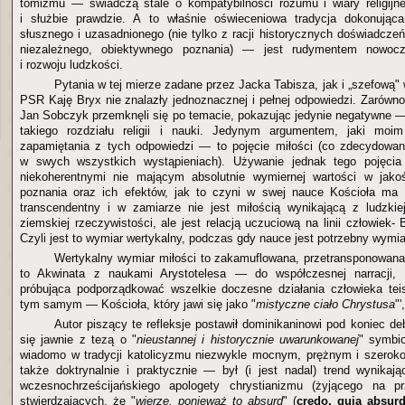
tomizmu — świadczą stale o kompatybilności rozumu i wiary religijnej
i służbie prawdzie. A to właśnie oświeceniowa tradycja dokonując
słusznego i uzasadnionego (nie tylko z racji historycznych doświadczeń,
niezależnego, obiektywnego poznania) — jest rudymentem nowocz
i rozwoju ludzkości.
Pytania w tej mierze zadane przez Jacka Tabisza, jak i „szefową"
PSR Kaję Bryx nie znalazły jednoznacznej i pełnej odpowiedzi. Zarówno 
Jan Sobczyk przemknęli się po temacie, pokazując jedynie negatywne 
takiego rozdziału religii i nauki. Jedynym argumentem, jaki moi
zapamiętania z tych odpowiedzi — to pojęcie miłości (co zdecydowan
w swych wszystkich wystąpieniach). Używanie jednak tego pojęcia
niekoherentnymi nie mającym absolutnie wymiernej wartości w jak
poznania oraz ich efektów, jak to czyni w swej nauce Kościoła ma w
transcendentny i w zamiarze nie jest miłością wynikającą z ludzkie
ziemskiej rzeczywistości, ale jest relacją uczuciową na linii człowiek
Czyli jest to wymiar wertykalny, podczas gdy nauce jest potrzebny wymia
Wertykalny wymiar miłości to zakamuflowana, przetransponowana 
to Akwinata z naukami Arystotelesa — do współczesnej narracji, p
próbująca podporządkować wszelkie doczesne działania człowieka teist
tym samym — Kościoła, który jawi się jako "
mistyczne ciało Chrystusa
"'
Autor piszący te refleksje postawił dominikaninowi pod koniec deb
się jawnie z tezą o "
nieustannej i historycznie uwarunkowanej
" symbio
wiadomo w tradycji katolicyzmu niezwykle mocnym, prężnym i szerok
także doktrynalnie i praktycznie — był (i jest nadal) trend wynikają
wczesnochrześcijańskiego apologety chrystianizmu (żyjącego na prz
stwierdzających, że "
wierzę, ponieważ to absurd
" (
credo, quia absur