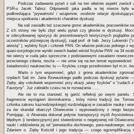
Podczas zadawania pytań z sali na ten właśnie aspekt zwrócił
PSR-u Jacek Tabisz. Odpowiedź jaka padła w tej mierze była wy
podkreślająca "
prywatność i wzajemne, osobiste relacje dyskutujący
miejsca spotkania i akademicki charakter dyskusji.
Na sali zasiadło też szacowne grono akademików, pracowników n
Z ich strony nie było zbyt wielu pytań czy głosów w dyskusji. Moc
w zdecydowanej opozycji do prezentowanych teistycznych poglądów pa
uczestników późniejszej dyskusji), zajął prof. dr hab. Jerzy Lukierski ("
c
ateistą
" ), wybitny fizyk i członek PAN. On właśnie podczas jednego z w
quasi-socjologiczne wyniki swoich badań wśród fizyków PAN: na 34 osob
nie wierzy w cuda jako sprzeczne z podstawowymi zasadami nowoczesne
przeciwnego zdania, reszta — nie umie się na ten temat wypowiedzieć.
świadomości naukowców; tu — fizyków, czego przedmiotem był m.in. ów
Warto o tym wspomnieć, gdyż z grona akademików zgromad
rzędach Sali im. Jana Rzewuskiego padło podczas dyskusji pytanie —
Zięby, aby cokolwiek wspomnieć przy okazji „wiary fizyków" o "
cudach z
Faustyny
". Już zabrakło czasu na te rozważania ......
Ale nie to ma stanowić tę garść refleksji po owym panelu. 
fragmencie wystąpień dominikanina , który mimo tradycji św. Toma
członka zakonu kaznodziejskiego) rozdzielającej w zasadzie naukę i wiarę
za ów skandal obarczył Oświecenie i wyprowadzony z niego bezpo
Pomijając, iż Akwinata dokonał jedynie transpozycji myśli Arystotelesa
błędnym (i tendencyjnym) jest stwierdzenie o negatywnej roli Oświeceni
nauki i oddzielenia jej od "
pierwiastka duchowego, para-naukowego, ezo
Zdaniem o. Zięby Kościół i jego tradycja — czego egzemplifikacją 