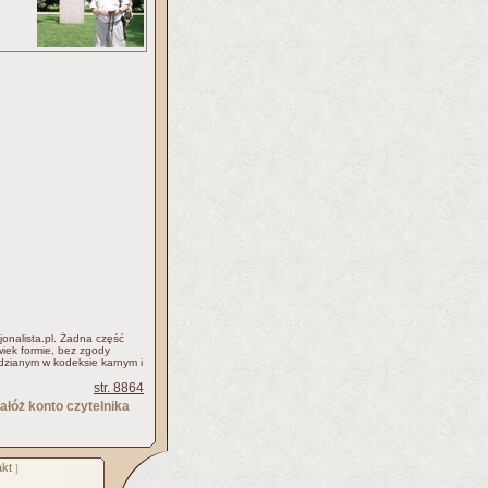
jonalista.pl. Żadna część
iek formie, bez zgody
idzianym w kodeksie karnym i
str. 8864
ałóż konto czytelnika
kt
]