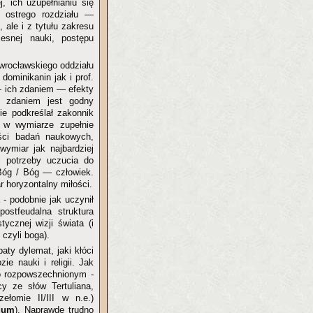
, ich uzupełnianiu się
a ostrego rozdziału —
 ale i z tytułu zakresu
esnej nauki, postępu
 wrocławskiego oddziału
dominikanin jak i prof.
— ich zdaniem — efekty
m zdaniem jest godny
ie podkreślał zakonnik
 w wymiarze zupełnie
ości badań naukowych,
ymiar jak najbardziej
j potrzeby uczucia do
- Bóg / Bóg — człowiek.
r horyzontalny miłości.
- podobnie jak uczynił
ostfeudalna struktura
ycznej wizji świata (i
, czyli boga).
aty dylemat, jaki kłóci
zie nauki i religii. Jak
o rozpowszechnionym -
cy ze słów Tertuliana,
ełomie II/III w n.e.)
dum
). Naprawdę trudno