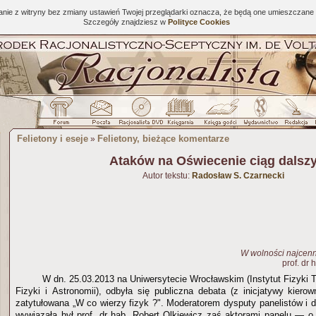
tanie z witryny bez zmiany ustawień Twojej przeglądarki oznacza, że będą one umieszcza
Szczegóły znajdziesz w
Polityce Cookies
Felietony i eseje
Felietony, bieżące komentarze
»
Ataków na Oświecenie ciąg dalsz
Autor tekstu:
Radosław S. Czarnecki
W wolności najcenn
prof. dr
W dn. 25.03.2013 na Uniwersytecie Wrocławskim (Instytut Fizyki 
Fizyki i Astronomii), odbyła się publiczna debata (z inicjatywy kierow
zatytułowana „W co wierzy fizyk ?". Moderatorem dysputy panelistów i dy
wywiązała był prof. dr hab. Robert Olkiewicz zaś aktorami panelu — o.