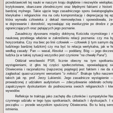
przedstawicieli tej nauki w naszym kraju dogłębnie i niezwykle wielop
krytykowane, obarczane zbrodniczymi oraz błędnymi faktami z historii
bardziej mylnego. Takie ujęcie tego zasadniczego sporu światopogląd
klerykalne i religianckie ma na celu kompromitację i deprecjację tej e
która wyrwała człowieka z dekad niemowlęctwa i spowodowała, że
w dojrzewanie i dorosłość, wyzwalając się ewolucyjnie po drodze z p
ograniczających oraz pętających jego poznanie.
Zasadniczy dysonans między doktryną Kościoła rzymskiego i n
naukową przebiega właśnie w zakreśleniu relacji poznania: czy ma b
horyzontalna. Czy ma biec po linii człowiek — człowiek (i tym samym d
ludzkiego bardziej ludzkim) czy ma być to relacja wertykalna, jak w f
według zasady: Pan — wasal, Absolut — poddany, Bóg — jego doczesn
ludzka (a w takiej sytuacji wszystko jest czynione "
na chwałę Pana
").
Oddział wrocławski PSR, licznie obecny na tym spotkaniu
wystąpieniami, iż głos tej części społeczeństwa, opowiadającej 
Oświecenia i racjonalizmu (najszerzej pojętego) jest faktem i nie da
zagłaskać quasi-uczonymi wersetami "
o miłości
". Brakuje tylko naszem
takich jak np. prof. Jerzy Lukierski. Jego zasadnicze wystąpienie
prowadzonej z udziałem audytorium — zdecydowanie odebrało ochotę 
zapalczywym dyskutantom do podnoszenia swoich religianckich i kl
wywodów.
Refleksje te traktuję jako zachętę dla członków i sympatyków N
czynnego udziału w tego typu spotkaniach, debatach i dyskusjach. I 
początku — przede wszystkim spuścizny Oświecenia. Bo tu leżą sen
istnienia.