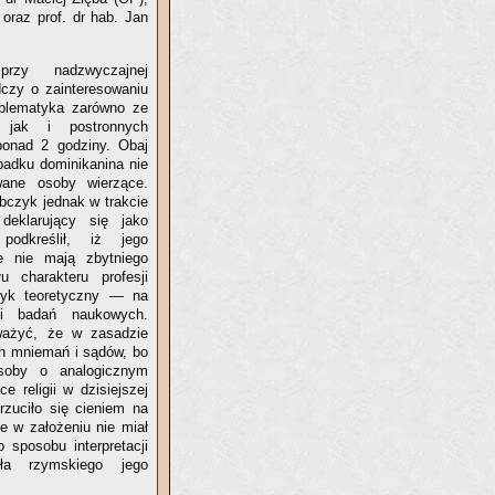
 oraz prof. dr hab. Jan
przy nadzwyczajnej
dczy o zainteresowaniu
oblematyka zarówno ze
 jak i postronnych
 ponad 2 godziny. Obaj
ypadku dominikanina nie
wane osoby wierzące.
obczyk jednak w trakcie
deklarujący się jako
podkreślił, iż jego
jne nie mają zbytniego
 charakteru profesji
izyk teoretyczny — na
ki badań naukowych.
ażyć, że w zasadzie
ch mniemań i sądów, bo
osoby o analogicznym
e religii w dzisiejszej
rzuciło się cieniem na
e w założeniu nie miał
 sposobu interpretacji
ła rzymskiego jego