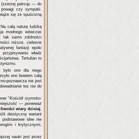
i (szerzej patrząc — do
 powagi czy sympatii.
wiąże się ze spuścizną
. Na całą naturę ludzką
acja modnego wówczas
, tak samo zdolności
ności niższe, cielesne
tywnej fantazji epoki
w przypisywaniu władz
ijaństwa. Tertulian to
stynizmu.
: było ono dla niego
urzyło ono bowiem całą
czno-poznawcza nie jest
dowadnianie tez nie do
hner "
Kościół rzymsko-
raźniejszość — ponieważ
liwości wiary dzisiaj
,
iźli deistyczny wariant
 i podstawowe idee nie
rogimi i krytycznymi,
ejszej nauki jest przez