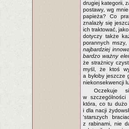
drugiej kategorii, 
postawy, wg mnie
papieża? Co pr
znalazły się jesz
ich traktować, ja
dotyczy także ka
porannych mszy, 
najbardziej innow
bardzo ważny ele
że strażnicy czyst
myśl, że ktoś wy
a byłoby jeszcze g
niekonsekwencji l
Oczekuje s
w szczególności 
która, co tu dużo 
i dla nacji żydow
'starszych braci
z rabinami, nie d