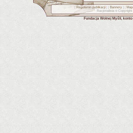
Regulamin publikacji
Bannery
Mapa
[
] [
] [
Racjonalista
Copyright
©
Fundacja Wolnej Myśli, kont