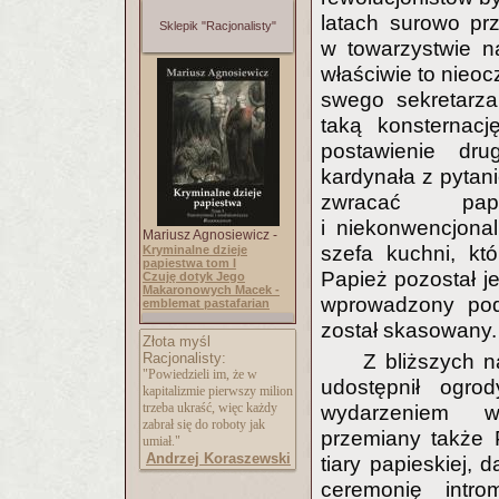
latach surowo prz
Sklepik "Racjonalisty"
w towarzystwie n
właściwie to nieo
swego sekretarza
taką konsternacj
postawienie dru
kardynała z pytani
zwracać pap
i niekonwencjonal
Mariusz Agnosiewicz -
szefa kuchni, kt
Kryminalne dzieje
papiestwa tom I
Papież pozostał j
Czuję dotyk Jego
Makaronowych Macek -
wprowadzony pod
emblemat pastafarian
został skasowany.
Złota myśl
Racjonalisty:
Z bliższych n
"Powiedzieli im, że w
udostępnił ogro
kapitalizmie pierwszy milion
trzeba ukraść, więc każdy
wydarzeniem ws
zabrał się do roboty jak
przemiany także 
umiał."
Andrzej Koraszewski
tiary papieskiej, 
ceremonię intro