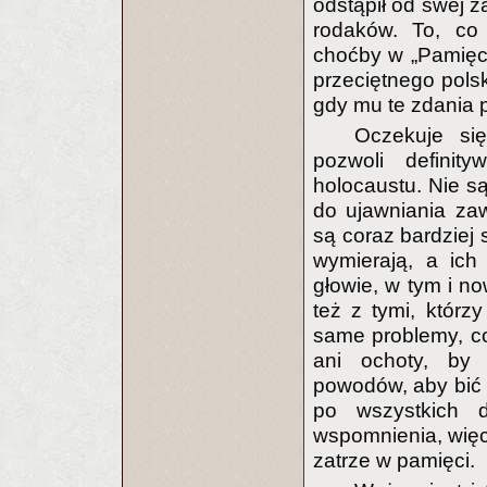
odstąpił od swej z
rodaków. To, co
choćby w „Pamięci
przeciętnego polsk
gdy mu te zdania p
Oczekuje si
pozwoli definit
holocaustu. Nie są
do ujawniania za
są coraz bardziej s
wymierają, a ich
głowie, w tym i n
też z tymi, którz
same problemy, co 
ani ochoty, by 
powodów, aby bić 
po wszystkich d
wspomnienia, więc
zatrze w pamięci.