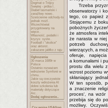
Dogmat o Trójcy
Trzeba przyzn
Świętej - próba l..
Diabeł tasmański i
obserwatorzy i ko
zaraźliwy nowo..
tego, co papież z
Sześcienne odchody-to
jednak możl..
Stojącemu z boku 
Wszechświat
pobożnych życzeń, 
przygotowany na
więce..
że atmosfera intel
Własność, podatki i
że narasta w niej
kryzys: syste..
Football i "okolice"
potrzeb duchow
oraz aktorst..
wierzących, a może
zakazane jabłko z raju
oferuje, napięc
Ogłoszenia
:
a komunałami i pus
30 marca 1689r w
Polsce
prostu dla wielu 
Ostatnio rozważam
wzrost poziomu w
wdrożenie Symfonii w
chmu..
skłaniający jedna
Jakie są rzeczywiste
koszty wdrożenia AI
W ten sposób, po
dobre szkolenia lub
a znaczenie relig
materiały dotyczące
Arc..
proces', na wzór
Dodaj ogłoszenie..
przebija się do p
możliwy. Oczywiśc
Czy wojna USA/Iran