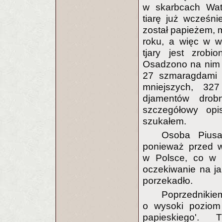
w skarbcach Wat
tiarę już wcześn
został papieżem, m
roku, a więc w w
tjary jest zrobi
Osadzono na nim s
27 szmaragdami ś
mniejszych, 32
djamentów drob
szczegółowy opis
szukałem.
Osoba Piusa
ponieważ przed 
w Polsce, co w w
oczekiwanie na ja
porzekadło.
Poprzednikiem
o wysoki poziom
papieskiego'. 