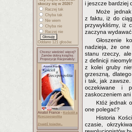
i jeszcze bardziej 
skoczy się w 2026?
Raczej tak
Może jednak
Chyba tak
z faktu, iż do cią
Nie wiem
przywykliśmy, iż 
Chyba nie
zaczyna wydawać 
Raczej nie
Głoszenie k
Oddano 121 głosów.
nadzieja, że one 
Chcesz wiedzieć więcej?
stanu rzeczy, ale
Zamów dobrą książkę.
Propozycje Racjonalisty:
z definicji nieomy
z kolei gruby ni
grzeszną, dlatego
i tak, jak zawsze.
oczekiwane i 
zaskoczeniem ani 
Któż jednak 
one polegać?
Anatol France -
Kościół a
Rzeczpospolita
Historia Kośc
czasie, okrzykiw
Znajdź książkę..
rewolucjonistów by