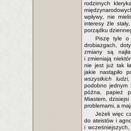
rodzimych kleryk
międzynarodowyc
wpływy, nie miel
interesy źle sta
porządku dzienne
Piszę tyle o
drobiazgach, dot
zmiany są najła
i zmieniają niektó
nie jest już tak
jakie nastąpiło p
wszystkich ludzi
podobno jednym z
późna, papież 
Miastem, dzisiejs
problemami, a maj
Jeżeli więc c
do ateistów i agn
i wcześniejszych, 