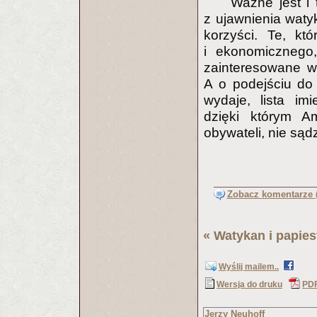
Ważne jest i t
z ujawnienia wat
korzyści. Te, kt
i ekonomicznego
zainteresowane w 
A o podejściu do 
wydaje, lista im
dzięki którym A
obywateli, nie sąd
Zobacz komentarze (
«
Watykan i papie
Wyślij mailem..
Wersja do druku
PD
Jerzy Neuhoff