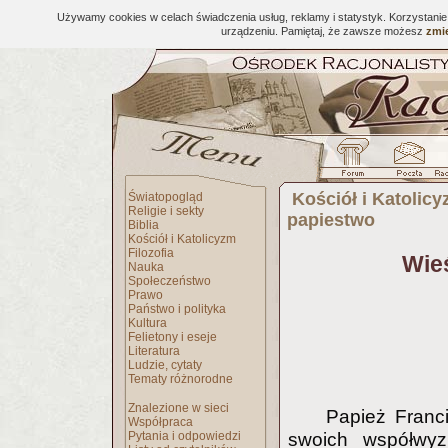
Używamy cookies w celach świadczenia usług, reklamy i statystyk. Korzystani
urządzeniu. Pamiętaj, że zawsze możesz
zmie
Kościół i Katolic
Światopogląd
Religie i sekty
papiestwo
Biblia
Kościół i Katolicyzm
Filozofia
Wieś
Nauka
Społeczeństwo
Prawo
Państwo i polityka
Kultura
Felietony i eseje
Literatura
Ludzie, cytaty
Tematy różnorodne
Znalezione w sieci
Papież Franci
Współpraca
Pytania i odpowiedzi
swoich współwyz