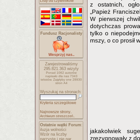
Listy od czytelników
z ostatnich, og
„Papież Francisze
W pierwszej chwi
dotychczas prowad
tylko o niepodejm
Fundusz Racjonalisty
mszy, o co prosił w
Wesprzyj nas..
Zarejestrowaliśmy
295.821.363
wizyty
Ponad 1062 autorów
napisało
dla nas 7343
tekstów.
Zajęłyby one 28930
stron A4
Wyszukaj na stronach:
Kryteria szczegółowe
Najnowsze strony..
Archiwum streszczeń..
Ostatnie wątki Forum
:
iluzja wolności
jakakolwiek sug
Wzór na liczby
zrezygnowały z do
parzyste i nie par..