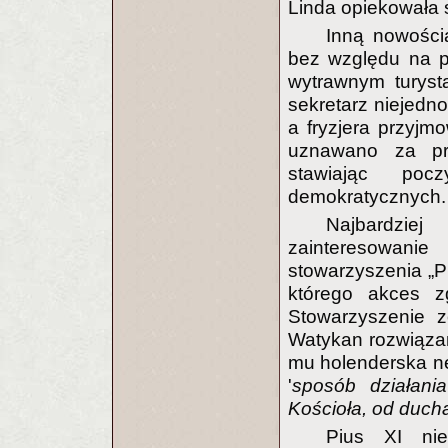
Linda opiekowała s
Inną nowości
bez względu na p
wytrawnym turystą
sekretarz niejedno
a fryzjera przyjm
uznawano za pr
stawiając po
demokratycznych.
Najbardzie
zainteresowan
stowarzyszenia „Pr
którego akces zg
Stowarzyszenie z
Watykan rozwiązan
mu holenderska neo
'
sposób działani
Kościoła, od ducha
Pius XI nie