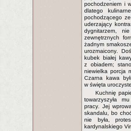
pochodzeniem i w
dlatego kulinar
pochodzącego ze 
uderzający kontra
dygnitarzem, ni
zewnętrznych for
żadnym smakoszem
urozmaicony. Doś
kubek białej kaw
z obiadem; stano
niewielka porcja 
Czarna kawa był
w święta uroczyste
Kuchnię papie
towarzyszyła mu
pracy. Jej wprow
skandalu, bo choć
nie była, prote
kardynalskiego Vin