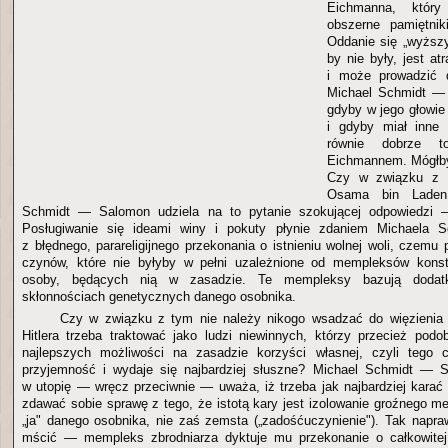
Eichmanna, który
obszerne pamiętnik
Oddanie się „wyższ
by nie były, jest at
i może prowadzić d
Michael Schmidt —
gdyby w jego głowie
i gdyby miał inne 
równie dobrze 
Eichmannem. Mógłby
Czy w związku z t
Osama bin Laden
Schmidt — Salomon udziela na to pytanie szokującej odpowiedzi —
Posługiwanie się ideami winy i pokuty płynie zdaniem Michaela
z błędnego, parareligijnego przekonania o istnieniu wolnej woli, czem
czynów, które nie byłyby w pełni uzależnione od mempleksów konst
osoby, będących nią w zasadzie. Te mempleksy bazują dodat
skłonnościach genetycznych danego osobnika.
Czy w związku z tym nie należy nikogo wsadzać do więzienia 
Hitlera trzeba traktować jako ludzi niewinnych, którzy przecież podo
najlepszych możliwości na zasadzie korzyści własnej, czyli tego 
przyjemność i wydaje się najbardziej słuszne? Michael Schmidt — 
w utopię — wręcz przeciwnie — uważa, iż trzeba jak najbardziej karać 
zdawać sobie sprawę z tego, że istotą kary jest izolowanie groźnego 
„ja" danego osobnika, nie zaś zemsta („zadośćuczynienie"). Tak napr
mścić — mempleks zbrodniarza dyktuje mu przekonanie o całkowitej s