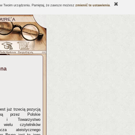
ne w Twoim urządzeniu. Pamiętaj, że zawsze możesz
zmienić te ustawienia
.
ona
est już trzecią pozycją
aną przez Polskie
ów i Towarzystwo
 wielu czytelników
acza ateistycznego
no Bruno jest to jego