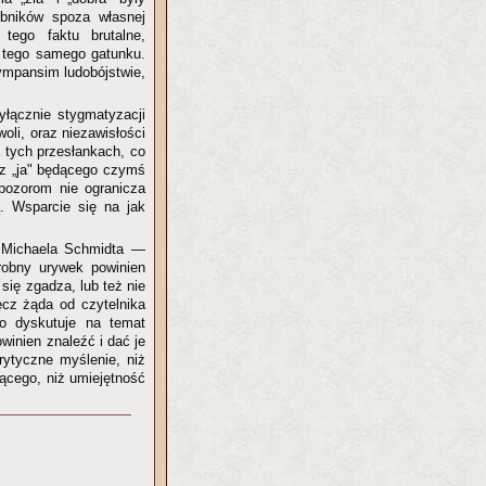
obników spoza własnej
tego faktu brutalne,
 tego samego gatunku.
ympansim ludobójstwie,
yłącznie stygmatyzacji
oli, oraz niezawisłości
a tych przesłankach, co
raz „ja" będącego czymś
pozorom nie ogranicza
ą. Wsparcie się na jak
z Michaela Schmidta —
robny urywek powinien
 się zgadza, lub też nie
ęcz żąda od czytelnika
o dyskutuje na temat
winien znaleźć i dać je
rytyczne myślenie, niż
jącego, niż umiejętność