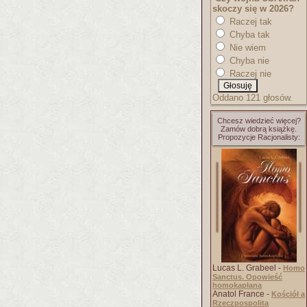
skoczy się w 2026?
Raczej tak
Chyba tak
Nie wiem
Chyba nie
Raczej nie
Oddano 121 głosów.
Chcesz wiedzieć więcej?
Zamów dobrą książkę.
Propozycje Racjonalisty:
Lucas L. Grabeel -
Homo
Sanctus. Opowieść
homokapłana
Anatol France -
Kościół a
Rzeczpospolita