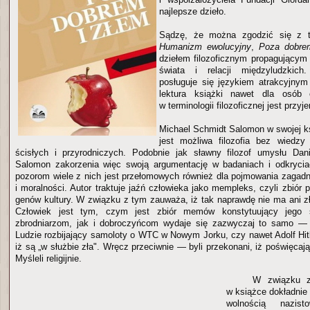
najlepsze dzieło.
Sądzę, że można zgodzić się z t
Humanizm ewolucyjny
,
Poza dobre
dziełem filozoficznym propagującym
świata i relacji międzyludzkich
posługuje się językiem atrakcyjnym
lektura książki nawet dla osób c
w terminologii filozoficznej jest przy
Michael Schmidt Salomon w swojej ks
jest możliwa filozofia bez wiedzy
ścisłych i przyrodniczych. Podobnie jak sławny filozof umysłu Da
Salomon zakorzenia więc swoją argumentację w badaniach i odkryc
pozorom wiele z nich jest przełomowych również dla pojmowania zagadni
i moralności. Autor traktuje jaźń człowieka jako mempleks, czyli zbió
genów kultury. W związku z tym zauważa, iż tak naprawdę nie ma ani zł
Człowiek jest tym, czym jest zbiór memów konstytuujący jego 
zbrodniarzom, jak i dobroczyńcom wydaje się zazwyczaj to samo — i
Ludzie rozbijający samoloty o WTC w Nowym Jorku, czy nawet Adolf Hitle
iż są „w służbie zła". Wręcz przeciwnie — byli przekonani, iż poświęcają
Myśleli religijnie.
W związku z
w książce dokładnie
wolnością nazisto