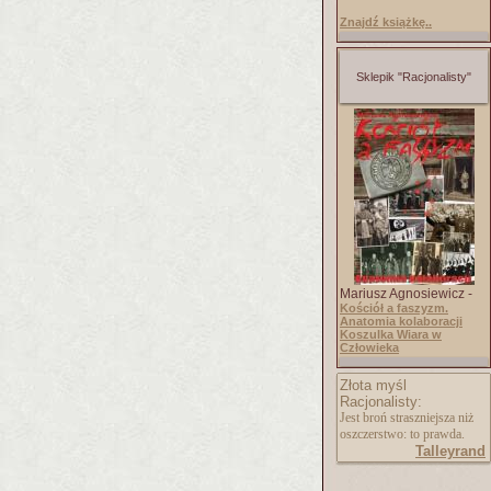
Znajdź książkę..
Sklepik "Racjonalisty"
Mariusz Agnosiewicz -
Kościół a faszyzm.
Anatomia kolaboracji
Koszulka Wiara w
Człowieka
Złota myśl
Racjonalisty:
Jest broń straszniejsza niż
oszczerstwo: to prawda.
Talleyrand