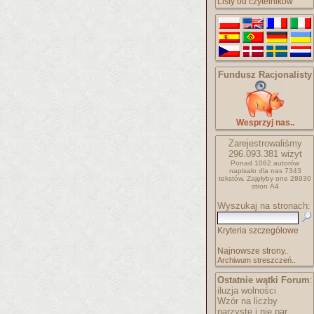
Listy od czytelników
Fundusz Racjonalisty
Wesprzyj nas..
Zarejestrowaliśmy
296.093.381
wizyt
Ponad 1062 autorów
napisało
dla nas 7343
tekstów.
Zajęłyby one 28930
stron A4
Wyszukaj na stronach:
Kryteria szczegółowe
Najnowsze strony..
Archiwum streszczeń..
Ostatnie wątki Forum
:
iluzja wolności
Wzór na liczby
parzyste i nie par..