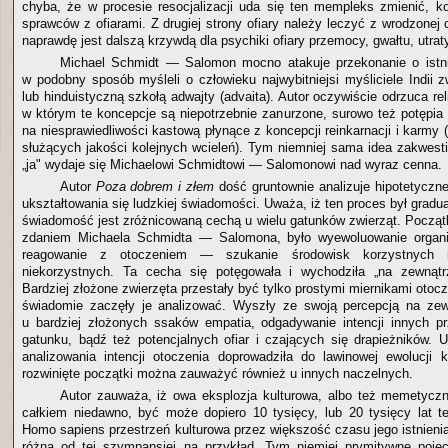
chyba, że w procesie resocjalizacji uda się ten mempleks zmienić, ko
sprawców z ofiarami. Z drugiej strony ofiary należy leczyć z wrodzonej 
naprawdę jest dalszą krzywdą dla psychiki ofiary przemocy, gwałtu, utraty
Michael Schmidt — Salomon mocno atakuje przekonanie o istnie
w podobny sposób myśleli o człowieku najwybitniejsi myśliciele Indii
lub hinduistyczną szkołą adwajty (advaita). Autor oczywiście odrzuca re
w którym te koncepcje są niepotrzebnie zanurzone, surowo też potępia 
na niesprawiedliwości kastową płynące z koncepcji reinkarnacji i karmy (
służących jakości kolejnych wcieleń). Tym niemniej sama idea zakwes
„ja" wydaje się Michaelowi Schmidtowi — Salomonowi nad wyraz cenna.
Autor
Poza dobrem i złem
dość gruntownie analizuje hipotetyczne
ukształtowania się ludzkiej świadomości. Uważa, iż ten proces był gradual
świadomość jest zróżnicowaną cechą u wielu gatunków zwierząt. Począ
zdaniem Michaela Schmidta — Salomona, było wyewoluowanie organ
reagowanie z otoczeniem — szukanie środowisk korzystnych i
niekorzystnych. Ta cecha się potęgowała i wychodziła „na zewnąt
Bardziej złożone zwierzęta przestały być tylko prostymi miernikami otocze
świadomie zaczęły je analizować. Wyszły ze swoją percepcją na zew
u bardziej złożonych ssaków empatia, odgadywanie intencji innych pr
gatunku, bądź też potencjalnych ofiar i czających się drapieżników. 
analizowania intencji otoczenia doprowadziła do lawinowej ewolucji ku
rozwinięte początki można zauważyć również u innych naczelnych.
Autor zauważa, iż owa eksplozja kulturowa, albo też memetycz
całkiem niedawno, być może dopiero 10 tysięcy, lub 20 tysięcy lat 
Homo sapiens przestrzeń kulturowa przez większość czasu jego istnieni
różna od tej szympansiej na przykład. Tym niemiej prymitywne pojęci