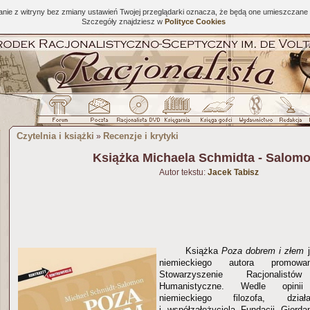
tanie z witryny bez zmiany ustawień Twojej przeglądarki oznacza, że będą one umieszcza
Szczegóły znajdziesz w
Polityce Cookies
Czytelnia i książki
Recenzje i krytyki
»
Książka Michaela Schmidta - Salom
Autor tekstu:
Jacek Tabisz
Książka
Poza dobrem i złem
j
niemieckiego autora promow
Stowarzyszenie Racjonalist
Humanistyczne. Wedle opinii
niemieckiego filozofa, dział
i współzałożyciela Fundacji Giorda