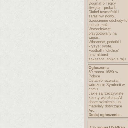
Dogmat o Trójcy
Świętej - próba l..
Diabeł tasmański i
zaraźliwy nowo..
Sześcienne odchody-to
jednak możl..
Wszechświat
przygotowany na
więce..
Własność, podatki i
kryzys: syste..
Football i "okolice"
oraz aktorst..
zakazane jabłko z raju
Ogłoszenia
:
30 marca 1689r w
Polsce
Ostatnio rozważam
wdrożenie Symfonii w
chmu..
Jakie są rzeczywiste
koszty wdrożenia AI
dobre szkolenia lub
materiały dotyczące
Arc..
Dodaj ogłoszenie..
Czy wojna USA/Iran