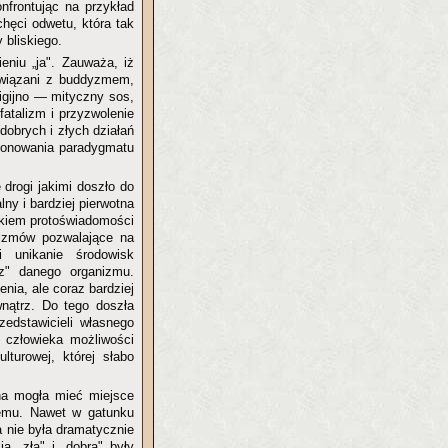
nfrontując na przykład
chęci odwetu, która tak
 bliskiego.
niu „ja". Zauważa, iż
 związani z buddyzmem,
ligijno — mityczny sos,
fatalizm i przyzwolenie
dobrych i złych działań
tionowania paradygmatu
 drogi jakimi doszło do
ny i bardziej pierwotna
tkiem protoświadomości
izmów pozwalające na
 unikanie środowisk
rz" danego organizmu.
nia, ale coraz bardziej
nątrz. Do tego doszła
zedstawicieli własnego
U człowieka możliwości
lturowej, której słabo
na mogła mieć miejsce
temu. Nawet w gatunku
a nie była dramatycznie
a „zła" i „dobra" były