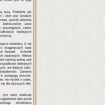
ą tezą. Podobnie jak
m i złem
jest śmiałym
 nowy sposób widzenia
. Jednocześnie autor
 i przystępnym, zatem
ałkowicie nieobytych
jemnością.
iążce stwierdza, iż nie
 o osiągnięciach nauk
niel Dennett, Schmidt
iach naukowych. Wbrew
eń ludzkiej wolnej woli
r przypadkowo dobranych
ych, ani dobrych ludzi.
świadomość. Zarówno
ż postępują słusznie.
r, nie myśleli o sobie,
 się dla wyższych idei.
 tym autor analizuje
 zagadnienie lęku przed
wskiego zbrodniarza