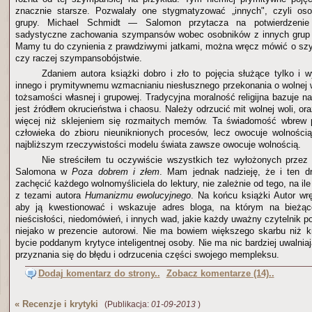
znacznie starsze. Pozwalały one stygmatyzować „innych", czyli os
grupy. Michael Schmidt — Salomon przytacza na potwierdzenie 
sadystyczne zachowania szympansów wobec osobników z innych grup
Mamy tu do czynienia z prawdziwymi jatkami, można wręcz mówić o sz
czy raczej szympansobójstwie.
Zdaniem autora książki dobro i zło to pojęcia służące tylko i w
innego i prymitywnemu wzmacnianiu niesłusznego przekonania o wolnej w
tożsamości własnej i grupowej. Tradycyjna moralność religijna bazuje n
jest źródłem okrucieństwa i chaosu. Należy odrzucić mit wolnej woli, o
więcej niż sklejeniem się rozmaitych memów. Ta świadomość wbrew 
człowieka do zbioru nieuniknionych procesów, lecz owocuje wolności
najbliższym rzeczywistości modelu świata zawsze owocuje wolnością.
Nie streściłem tu oczywiście wszystkich tez wyłożonych prze
Salomona w
Poza dobrem i złem
. Mam jednak nadzieję, że i ten d
zachęcić każdego wolnomyśliciela do lektury, nie zależnie od tego, na ile
z tezami autora
Humanizmu ewolucyjnego
. Na końcu książki Autor wr
aby ją kwestionować i wskazuje adres bloga, na którym na bieżąc
nieścisłości, niedomówień, i innych wad, jakie każdy uważny czytelnik po
niejako w prezencie autorowi. Nie ma bowiem większego skarbu niż k
bycie poddanym krytyce inteligentnej osoby. Nie ma nic bardziej uwalnia
przyznania się do błędu i odrzucenia części swojego mempleksu.
Dodaj komentarz do strony..
Zobacz komentarze (14)..
«
Recenzje i krytyki
(Publikacja:
01-09-2013
)