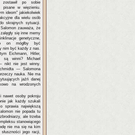
 zostawił po sobie
i pisane w więzieniu.
ym ideom" jakiekolwiek
rakcyjne dla wielu osób
o skrajnych sytuacji.
 Salomon zauważa, że
 zalęgły się inne memy
inklinacje genetyczne,
to on mógłby być
 nim być każdy z nas.
ym Eichmann, Hitler,
 są winni? Michael
 nikt nie jest winny.
 Schmidta — Salomona
u przeczy nauka. Nie ma
ytuujących jaźń danej
kowo na wrodzonych
i nawet osoby pokroju
bnie jak każdy szukali
co sprawia największą
Salomon nie popada tu
zbrodniarzy, ale trzeba
mempleksu stanowiącego
awdę nie ma się na kim
łuszności jego racji,