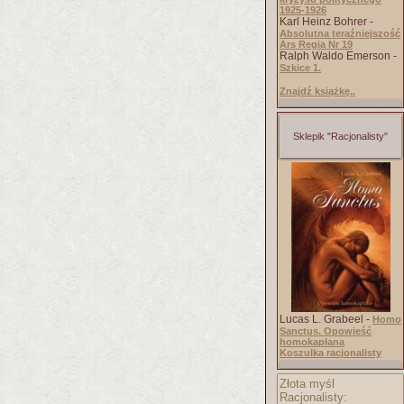
1925-1926
Karl Heinz Bohrer -
Absolutna teraźniejszość
Ars Regia Nr 19
Ralph Waldo Emerson -
Szkice 1.
Znajdź książkę..
Sklepik "Racjonalisty"
Lucas L. Grabeel -
Homo
Sanctus. Opowieść
homokapłana
Koszulka racjonalisty
Złota myśl
Racjonalisty: