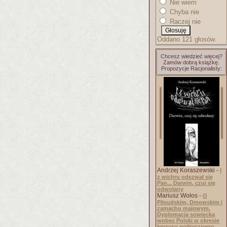
Nie wiem
Chyba nie
Raczej nie
Oddano 121 głosów.
Chcesz wiedzieć więcej?
Zamów dobrą książkę.
Propozycje Racjonalisty:
Andrzej Koraszewski -
I
z wichru odezwał się
Pan... Darwin, czuj się
odwołany
Mariusz Wołos -
O
Piłsudskim, Dmowskim i
zamachu majowym.
Dyplomacja sowiecka
wobec Polski w okresie
kryzysu politycznego