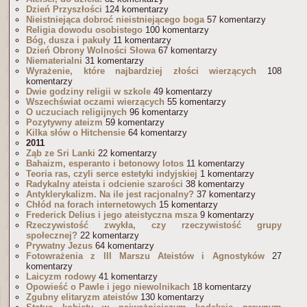
Dzień Przyszłości
124 komentarzy
Nieistniejąca dobroć nieistniejącego boga
57 komentarzy
Religia dowodu osobistego
100 komentarzy
Bóg, dusza i pakuły
11 komentarzy
Dzień Obrony Wolności Słowa
67 komentarzy
Niematerialni
31 komentarzy
Wyrażenie, które najbardziej złości wierzących
108
komentarzy
Dwie godziny religii w szkole
49 komentarzy
Wszechświat oczami wierzących
55 komentarzy
O uczuciach religijnych
96 komentarzy
Pozytywny ateizm
59 komentarzy
Kilka słów o Hitchensie
64 komentarzy
2011
Ząb ze Sri Lanki
22 komentarzy
Bahaizm, esperanto i betonowy lotos
11 komentarzy
Teoria ras, czyli serce estetyki indyjskiej
1 komentarzy
Radykalny ateista i odcienie szarości
38 komentarzy
Antyklerykalizm. Na ile jest racjonalny?
37 komentarzy
Chłód na forach internetowych
15 komentarzy
Frederick Delius i jego ateistyczna msza
9 komentarzy
Rzeczywistość zwykła, czy rzeczywistość grupy
społecznej?
22 komentarzy
Prywatny Jezus
64 komentarzy
Fotowrażenia z III Marszu Ateistów i Agnostyków
27
komentarzy
Laicyzm rodowy
41 komentarzy
Opowieść o Pawle i jego niewolnikach
18 komentarzy
Zgubny elitaryzm ateistów
130 komentarzy