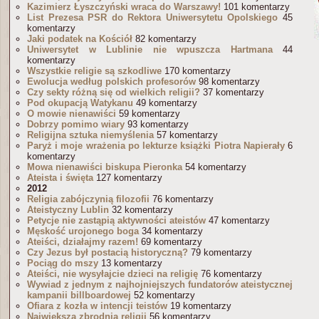
Kazimierz Łyszczyński wraca do Warszawy!
101 komentarzy
List Prezesa PSR do Rektora Uniwersytetu Opolskiego
45
komentarzy
Jaki podatek na Kościół
82 komentarzy
Uniwersytet w Lublinie nie wpuszcza Hartmana
44
komentarzy
Wszystkie religie są szkodliwe
170 komentarzy
Ewolucja według polskich profesorów
98 komentarzy
Czy sekty różną się od wielkich religii?
37 komentarzy
Pod okupacją Watykanu
49 komentarzy
O mowie nienawiści
59 komentarzy
Dobrzy pomimo wiary
93 komentarzy
Religijna sztuka niemyślenia
57 komentarzy
Paryż i moje wrażenia po lekturze książki Piotra Napierały
6
komentarzy
Mowa nienawiści biskupa Pieronka
54 komentarzy
Ateista i święta
127 komentarzy
2012
Religia zabójczynią filozofii
76 komentarzy
Ateistyczny Lublin
32 komentarzy
Petycje nie zastąpią aktywności ateistów
47 komentarzy
Męskość urojonego boga
34 komentarzy
Ateiści, działajmy razem!
69 komentarzy
Czy Jezus był postacią historyczną?
79 komentarzy
Pociąg do mszy
13 komentarzy
Ateiści, nie wysyłajcie dzieci na religię
76 komentarzy
Wywiad z jednym z najhojniejszych fundatorów ateistycznej
kampanii billboardowej
52 komentarzy
Ofiara z kozła w intencji teistów
19 komentarzy
Największa zbrodnia religii
56 komentarzy