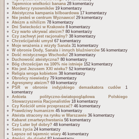
Tajemnice wielkości banana
28 komentarzy
Mordercy rysowników
19 komentarzy
Ateistyczna kampania bilboardowa
17 komentarzy
Nie jesteś w centrum Wyznawco!
29 komentarzy
Ateizm a nihilizm
78 komentarzy
Dni Świeckości w Krakowie
8 komentarzy
Czy warto ukrywać ateizm?
80 komentarzy
Czy zachwyt jest racjonalny?
38 komentarzy
Chrześcijański umysł
67 komentarzy
Moje wrażenia z wizyty Sanala
31 komentarzy
W obronie Dody, Sanala i innych bluźnierców
56 komentarzy
Dość mistycznego Wschodu!
28 komentarzy
Duchowość ateistyczna?
80 komentarzy
Bóg chrześcijan na 100% nie istnieje
152 komentarzy
Kto jest Jezusem XXI wieku?
52 komentarzy
Religia wroga kobietom
38 komentarzy
Obrońcy niewiedzy
79 komentarzy
Agresywny ateizm?
69 komentarzy
PSR w obronie indyjskiego demaskatora cudów
1
komentarzy
Ankieta polityczno-światopoglądowa Polskiego
Stowarzyszenia Racjonalistów
18 komentarzy
Czy Kościół umie przepraszać?
46 komentarzy
Prawdziwy humanizm
45 komentarzy
Ateista stracony na rynku w Warszawie
36 komentarzy
Kabaret zmartwychwstania
56 komentarzy
Czy Luter był dobry?
48 komentarzy
Sens życia
24 komentarzy
Lepsze od tajemnic wiary
46 komentarzy
Ateiści, do dzieła!
82 komentarzy