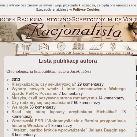
tanie z witryny bez zmiany ustawień Twojej przeglądarki oznacza, że będą one umieszcza
Szczegóły znajdziesz w
Polityce Cookies
Lista publikacji autora
Chronologiczna lista publikacji autora
Jacek Tabisz
2013
Klerykalizacja, czy sekularyzacja?
29 komentarzy
Wybory nowych władz i inne postanowienia Walnego
Zjazdu PSR w Poznaniu
7 komentarzy
Muzyka, czyli pozytywna strona romantyzmu
14 komentarzy
Czy rodzimy się racjonalistami?
60 komentarzy
We mgle
38 komentarzy
Skąd się biorą lapsusy arcybiskupa Michalika?
23
komentarzy
Wrocławski PSR i Wolnomyśliciele z Barnim przypominają
historię Wrocławia
1 komentarzy
"Ateizm, bardzo krótkie wprowadzenie" Juliana Bagginiego
6 komentarzy