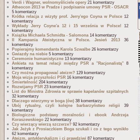
Verdi i Wagner, wolnomyśliciele opery
21 komentarzy
Atheocon 2013 w Pradze i podpisanie umowy PSR - OSACR
5 komentarzy
Krótka relacja z wizyty prof. Jerry'ego Coyna w Polsce
12
komentarzy
Wykłady Jerry Coyne'a 12 i 15 września w Polsce!
12
komentarzy
Książka Michaela Schmidta - Salomona
14 komentarzy
II Kampania Ateistyczna w Polsce. Jesień 2013
36
komentarzy
Popierajmy komendanta Karola Szwalbe
26 komentarzy
Gwiazdy na niebie
5 komentarzy
Ceremonie humanistyczne
13 komentarzy
Ankieta na temat relacji między PSR a "Racjonalistą"
8
komentarzy
Czy można propagować ateizm?
129 komentarzy
Moja wizja przyszłości PSR
16 komentarzy
Śmiertelność
204 komentarzy
Rozwijamy PSR
23 komentarzy
List do Ministra Zdrowia w sprawie kapelanów szpitalnych
32 komentarzy
Dlaczego wierzymy w boga (ów)
38 komentarzy
Ubój rytualny, czyli kolejne barbarzyństwo religii
39
komentarzy
Biologiczne podstawy moralności i ebook Andrzeja
Koraszewskiego
22 komentarzy
Czy wierzący wierzą szczerze?
92 komentarzy
Jak Jeżyk z Prosiaczkiem Boga szukali i co z tego wynikło
62 komentarzy
Ateizm, antyklerykalizm i ci prawdziwi
87 komentarzy