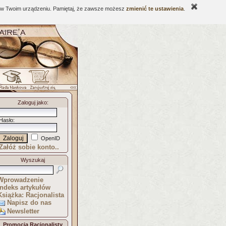
ne w Twoim urządzeniu. Pamiętaj, że zawsze możesz
zmienić te ustawienia
.
Zaloguj jako
:
Hasło
:
OpenID
Załóż sobie konto..
Wyszukaj
Wprowadzenie
Indeks artykułów
Książka: Racjonalista
Napisz do nas
Newsletter
Promocja Racjonalisty