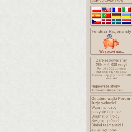
Listy od czytelników
Fundusz Racjonalisty
Wesprzyj nas..
Zarejestrowaliśmy
295.804.808
wizyt
Ponad 1062 autorów
napisało
dla nas 7343
tekstów.
Zajęłyby one 28930
stron A4
Najnowsze strony..
Archiwum streszczeń..
Ostatnie wątki Forum
:
iluzja wolności
Wzór na liczby
parzyste i nie par..
Dogmat o Trójcy
Świętej - próba l..
Diabeł tasmański i
zaraźliwy nowo..