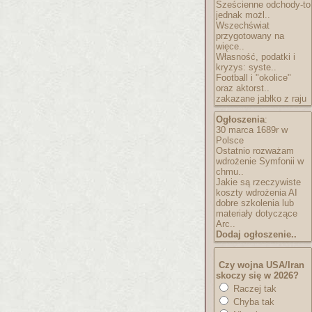
Sześcienne odchody-to
jednak możl..
Wszechświat
przygotowany na
więce..
Własność, podatki i
kryzys: syste..
Football i "okolice"
oraz aktorst..
zakazane jabłko z raju
Ogłoszenia
:
30 marca 1689r w
Polsce
Ostatnio rozważam
wdrożenie Symfonii w
chmu..
Jakie są rzeczywiste
koszty wdrożenia AI
dobre szkolenia lub
materiały dotyczące
Arc..
Dodaj ogłoszenie..
Czy wojna USA/Iran
skoczy się w 2026?
Raczej tak
Chyba tak