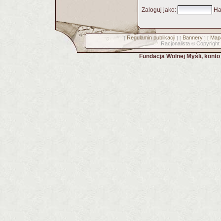
Zaloguj jako
:
Ha
Regulamin publikacji
Bannery
Mapa
[
] [
] [
Racjonalista
Copyright
©
Fundacja Wolnej Myśli, kont