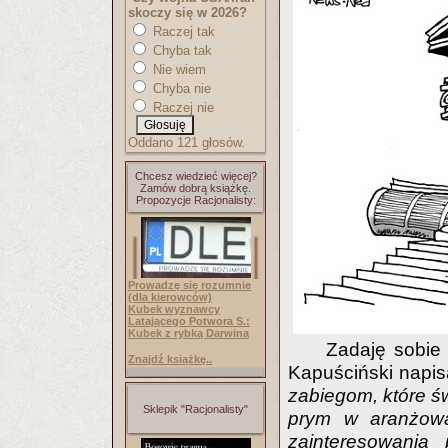
skoczy się w 2026?
Raczej tak
Chyba tak
Nie wiem
Chyba nie
Raczej nie
Oddano 121 głosów.
Chcesz wiedzieć więcej?
Zamów dobrą książkę.
Propozycje Racjonalisty:
Prowadzę się rozumnie
(dla kierowców)
Kubek wyznawcy
Latającego Potwora S.:
Kubek z rybką Darwina
Zadaję sobie
Znajdź książkę..
Kapuściński napis
zabiegom, które 
Sklepik "Racjonalisty"
prym w aranżowa
zainteresowania