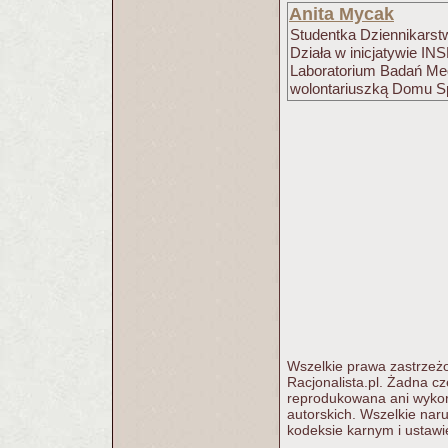
Anita Mycak
Studentka Dziennikarst
Działa w inicjatywie IN
Laboratorium Badań Med
wolontariuszką Domu Sp
Wszelkie prawa zastrzeżo
Racjonalista.pl. Żadna c
reprodukowana ani wykorz
autorskich. Wszelkie nar
kodeksie karnym i ustawi