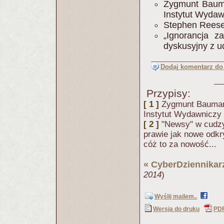
Zygmunt Bauma
Instytut Wyda
Stephen Reese,
„Ignorancja z
dyskusyjny z u
Dodaj komentarz do 
Przypisy:
[ 1 ]
Zygmunt Bauman,
Instytut Wydawniczy
[ 2 ]
"Newsy" w cudzy
prawie jak nowe odkr
cóż to za nowość...
«
CyberDziennikar
2014
)
Wyślij mailem..
Wersja do druku
PD