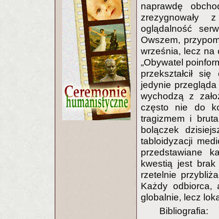
naprawdę obcho
zrezygnowały z
oglądalność serw
Owszem, przypomi
września, lecz na 
„Obywatel poinform
przekształcił się
jedynie przegląda
wychodzą z założ
często nie do k
tragizmem i bruta
bolączek dzisiej
tabloidyzacji med
przedstawiane ka
kwestią jest brak 
rzetelnie przybl
Każdy odbiorca, 
globalnie, lecz lo
Bibliografia: