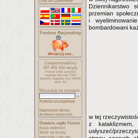
Listy od czytelników
Dziennikarstwo 
przemian społeczn
i wyeliminowani
bombardowani każ
Fundusz Racjonalisty
Wesprzyj nas..
Zarejestrowaliśmy
297.455.434
wizyty
Ponad 1062 autorów
napisało
dla nas 7343
tekstów.
Zajęłyby one 28930
stron A4
Wyszukaj na stronach:
Kryteria szczegółowe
Najnowsze strony..
Archiwum streszczeń..
w tej rzeczywisto
Ostatnie wątki Forum
:
z kataklizmem,
iluzja wolności
usłyszeć/przeczy
Wzór na liczby
parzyste i nie par..