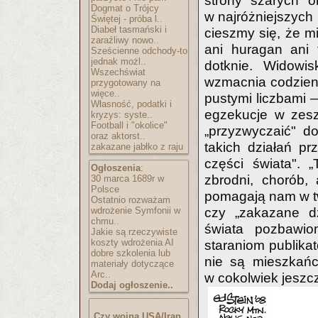
strony szarych o
Dogmat o Trójcy
w najróżniejszych
Świętej - próba l..
Diabeł tasmański i
cieszmy się, że m
zaraźliwy nowo..
ani huragan ani 
Sześcienne odchody-to
jednak możl..
dotknie. Widowis
Wszechświat
wzmacnia codzienną
przygotowany na
więce..
pustymi liczbami —
Własność, podatki i
egzekucje w zeszł
kryzys: syste..
Football i "okolice"
„przyzwyczaić" d
oraz aktorst..
takich działań pr
zakazane jabłko z raju
części świata". „
Ogłoszenia
:
zbrodni, chorób,
30 marca 1689r w
Polsce
pomagają nam w tw
Ostatnio rozważam
wdrożenie Symfonii w
czy „zakazane dz
chmu..
świata pozbawio
Jakie są rzeczywiste
koszty wdrożenia AI
staraniom publikat
dobre szkolenia lub
nie są mieszkańc
materiały dotyczące
Arc..
w cokolwiek jeszc
Dodaj ogłoszenie..
Czy wojna USA/Iran