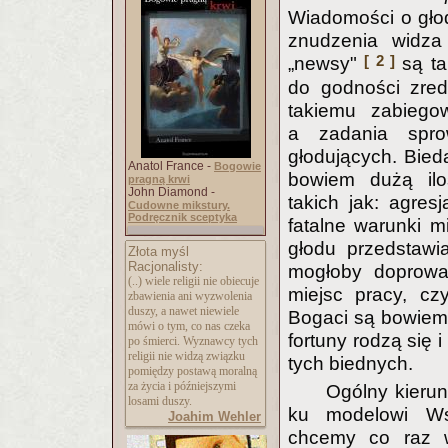
Wiadomości o głod
znudzenia widza
[ 2 ]
„newsy"
są ta
do godności zre
takiemu zabiegow
a zadania spro
głodujących. Bieda
Anatol France -
Bogowie
bowiem dużą ilo
pragną krwi
John Diamond -
takich jak: agres
Cudowne mikstury.
Podręcznik sceptyka
fatalne warunki 
głodu przedstawi
Złota myśl
Racjonalisty:
mogłoby doprowad
(..) wiele religii nie obiecuje
miejsc pracy, czy
zbawienia ani wyzwolenia
duszy, a nawet niewiele
Bogaci są bowiem 
mówi o tym, co nas czeka
fortuny rodzą się 
po śmierci. Wyznawcy tych
religii nie widzą związku
tych biednych.
pomiędzy postawą moralną
za życia i późniejszymi
Ogólny kierun
losami duszy.
ku modelowi Ws
Joahim Wehler
chcemy co raz w