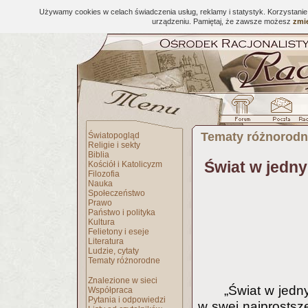
Używamy cookies w celach świadczenia usług, reklamy i statystyk. Korzystani
urządzeniu. Pamiętaj, że zawsze możesz
zmie
Tematy różnorod
Światopogląd
Religie i sekty
Biblia
Świat w jedny
Kościół i Katolicyzm
Filozofia
Nauka
Społeczeństwo
Prawo
Państwo i polityka
Kultura
Felietony i eseje
Literatura
Ludzie, cytaty
Tematy różnorodne
Znalezione w sieci
„Świat w jedn
Współpraca
Pytania i odpowiedzi
w swej najprostsz