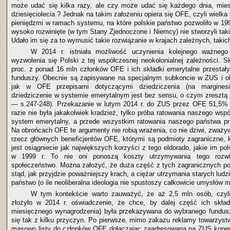
może udać się kilka razy, ale czy może udać się każdego dnia, mies
dziesięciolecia ? Jednak na takim założeniu opiera się OFE, czyli wielka
pieniędzmi w ramach systemu, na które polskie państwo pozwoliło w 1999
wysoko rozwinięte (w tym Stany Zjednoczone i Niemcy) nie stworzyli tak
Udało im się za to wymusić takie rozwiązanie w krajach zależnych, takic
W 2014 r. istniała możliwość uczynienia kolejnego ważneg
wyzwolenia się Polski z tej współczesnej neokolonialnej zależności. S
proc. z ponad 16 mln członków OFE i ich składki emerytalne przesta
funduszy. Obecnie są zapisywane na specjalnym subkoncie w ZUS i ob
jak w OFE przepisami dotyczącymi dziedziczenia (na margine
dziedziczenie w systemie emerytalnym jest bez sensu, o czym zresztą 
— s.247-248). Przekazanie w lutym 2014 r. do ZUS przez OFE 51,5
razie nie była jakakolwiek kradzież, tylko próba ratowania naszego wspó
system emerytalny, a przede wszystkim ratowania naszego państwa pr
Na obrońcach OFE te argumenty nie robią wrażenia, co nie dziwi, zważyw
rzecz głównych beneficjentów OFE, którymi są podmioty zagraniczne,
jest osiągniecie jak największych korzyści z tego eldorado, jakie im po
w 1999 r. To nie oni ponoszą koszty utrzymywania tego rozwią
społeczeństwo. Można założyć, że duża część z tych zagranicznych p
stąd, jak przyjdzie poważniejszy krach, a ciężar utrzymania starych ludzi
państwo (o ile neoliberalna ideologia nie spustoszy całkowicie umysłów m
W tym kontekście warto zauważyć, że aż 2,5 mln osób, czy
złożyło w 2014 r. oświadczenie, że chce, by dalej część ich skład
miesięcznego wynagrodzenia) była przekazywana do wybranego fundusz
się tak z kilku przyczyn. Po pierwsze, mimo zakazu reklamy towarzyst
masowo listy do członków OFE dołączając zaadresowaną na ZUS kopert