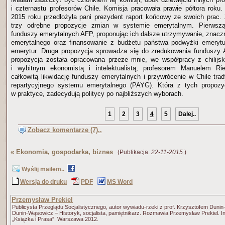
i czternastu profesorów Chile. Komisja pracowała prawie półtora roku
2015 roku przedłożyła pani prezydent raport końcowy ze swoich prac.
trzy odrębne propozycje zmian w systemie emerytalnym. Pierwszą 
funduszy emerytalnych AFP, proponując ich dalsze utrzymywanie, znac
emerytalnego oraz finansowanie z budżetu państwa podwyżki emerytur
emerytur. Druga propozycja sprowadza się do zredukowania funduszy 
propozycja została opracowana przeze mnie, we współpracy z chilij
i wybitnym ekonomistą i intelektualistą, profesorem Manuelem Ri
całkowitą likwidację funduszy emerytalnych i przywrócenie w Chile tra
repartycyjnego systemu emerytalnego (PAYG). Która z tych propozyc
w praktyce, zadecydują politycy po najbliższych wyborach.
1
2
3
4
5
Dalej..
Zobacz komentarze (7)..
«
Ekonomia, gospodarka, biznes
(Publikacja:
22-11-2015
)
Wyślij mailem..
Wersja do druku
PDF
MS Word
Przemysław Prekiel
Publicysta Przeglądu Socjalistycznego, autor wywiadu-rzeki z prof. Krzysztofem Dun
Dunin-Wąsowicz – Historyk, socjalista, pamiętnikarz. Rozmawia Przemysław Prekiel. 
„Książka i Prasa”. Warszawa 2012.