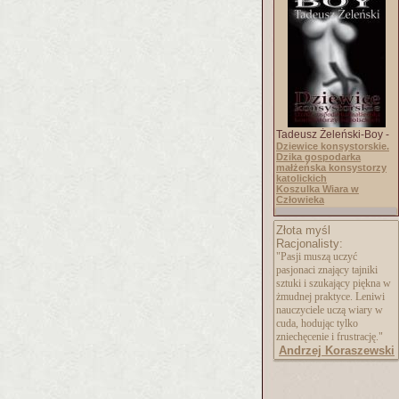
Tadeusz Żeleński-Boy -
Dziewice konsystorskie.
Dzika gospodarka
małżeńska konsystorzy
katolickich
Koszulka Wiara w
Człowieka
Złota myśl
Racjonalisty:
"Pasji muszą uczyć
pasjonaci znający tajniki
sztuki i szukający piękna w
żmudnej praktyce. Leniwi
nauczyciele uczą wiary w
cuda, hodując tylko
zniechęcenie i frustrację."
Andrzej Koraszewski