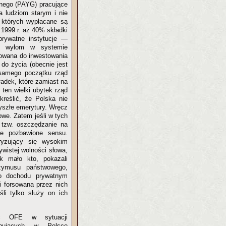
lnego (PAYG) pracujące
ia ludziom starym i nie
z których wypłacane są
 1999 r. aż 40% składki
prywatne instytucje —
ki wyłom w systemie
rowana do inwestowania
do życia (obecnie jest
samego początku rząd
adek, które zamiast na
 ten wielki ubytek rząd
reślić, że Polska nie
yszłe emerytury. Wręcz
owe. Zatem jeśli w tych
 tzw. oszczędzanie na
cie pozbawione sensu.
ryzujący się wysokim
ywistej wolności słowa,
jak mało kto, pokazali
rzymusu państwowego,
o dochodu prywatnym
i forsowana przez nich
li tylko służy on ich
ąc OFE w sytuacji
ępujących w Polsce