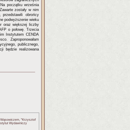
. Na początku września
 Zawarte zostały w nim
przedstawili obrońcy
zne podwyższenie wieku
 oraz większej liczby
AFP o połowę. Trzecia
skim Instytutem CENDA
esco. Zaproponowałam
dycyjnego, publicznego,
ji będzie realizowana
in-Wąsowiczem, "Krzysztof
Instytut Wydawniczy