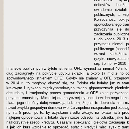
deficytów budżeto
świadomie działal
publicznych, a wię
Konieczność pokr
spowodowanego tran
przyczyniła się d
zadłużenia publicz
r. do końca 2013 r
przyrostu niemal p
publicznego (ponad 
wzrost zadłużenia
ryzyko niewypłacal
się, że np. w 2010 r
finansów publicznych z tytułu istnienia OFE wyniósł aż niemal 40 mld 
dług zaciągnięty na pokrycie ubytku składki, a około 17 mld zł to o
spowodowanego istnieniem OFE). Gdyby nie zmiany w OFE przeprowa
w 2014 r., to mogłoby okazać się, że Polska nie byłaby już w sta
krajowym i rynkach międzynarodowych takich gigantycznych pieniędzy
absurdalny i irracjonalny proces gromadzenia w OFE za te pożyczone
przyszłe emerytury. Mimo tej dramatycznej sytuacji i ewidentnego bezs
filara, jego obrońcy dalej wmawiają ludziom, że jest to dobre dla nich
nawet zwykła gospodyni domowa wie, że zupełnie irracjonalne jest zacią
np. na 5 proc., po to, by uzyskane środki włożyć na lokatę na 2 pr
najlepiej oprocentowana lokata daje niższe odsetki niż odsetki, jakie t
najkorzystniejszego kredytu. Czasami spekulanci giełdowi zaciągają k
a jak ich kurs wzrośnie to sprzedać, spłacić kredyt i mieć zysk z tran