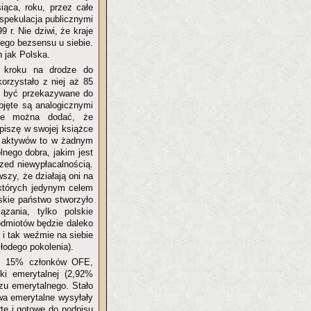
iąca, roku, przez całe
 spekulacja publicznymi
 r. Nie dziwi, że kraje
iego bezsensu u siebie.
h jak Polska.
o kroku na drodze do
korzystało z niej aż 85
ły być przekazywane do
jęte są analogicznymi
sie można dodać, że
piszę w swojej książce
% aktywów to w żadnym
lnego dobra, jakim jest
zed niewypłacalnością.
szy, że działają oni na
 których jedynym celem
lskie państwo stworzyło
zania, tylko polskie
odmiotów będzie daleko
 i tak weźmie na siebie
łodego pokolenia).
li 15% członków OFE,
ki emerytalnej (2,92%
u emerytalnego. Stało
wa emerytalne wysyłały
ę i gotowe do podpisu