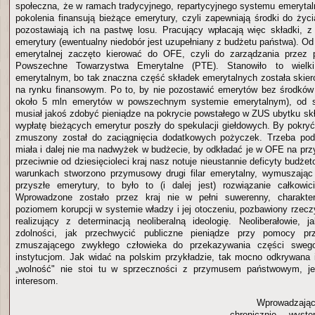
społeczna, że w ramach tradycyjnego, repartycyjnego systemu emeryta
pokolenia finansują bieżące emerytury, czyli zapewniają środki do życ
pozostawiają ich na pastwę losu. Pracujący wpłacają więc składki, 
emerytury (ewentualny niedobór jest uzupełniany z budżetu państwa). Od
emerytalnej zaczęto kierować do OFE, czyli do zarządzania przez 
Powszechne Towarzystwa Emerytalne (PTE). Stanowiło to wiel
emerytalnym, bo tak znaczna część składek emerytalnych została skie
na rynku finansowym. Po to, by nie pozostawić emerytów bez środków 
około 5 mln emerytów w powszechnym systemie emerytalnym), od 
musiał jakoś zdobyć pieniądze na pokrycie powstałego w ZUS ubytku skł
wypłatę bieżących emerytur poszły do spekulacji giełdowych. By pokryć
zmuszony został do zaciągnięcia dodatkowych pożyczek. Trzeba podk
miała i dalej nie ma nadwyżek w budżecie, by odkładać je w OFE na prz
przeciwnie od dziesięcioleci kraj nasz notuje nieustannie deficyty budżet
warunkach stworzono przymusowy drugi filar emerytalny, wymuszając
przyszłe emerytury, to było to (i dalej jest) rozwiązanie całkowi
Wprowadzone zostało przez kraj nie w pełni suwerenny, charakte
poziomem korupcji w systemie władzy i jej otoczeniu, pozbawiony rzecz
realizujący z determinacją neoliberalną ideologię. Neoliberałowie, 
zdolności, jak przechwycić publiczne pieniądze przy pomocy p
zmuszającego zwykłego człowieka do przekazywania części sweg
instytucjom. Jak widać na polskim przykładzie, tak mocno odkrywana 
„wolność" nie stoi tu w sprzeczności z przymusem państwowym, jeś
interesom.
Wprowadzaj
chronicznie wyst