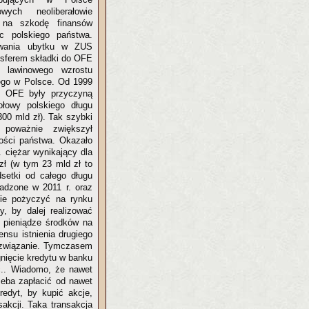
wych neoliberałowie
i na szkodę finansów
c polskiego państwa.
ywania ubytku w ZUS
sferem składki do OFE
o lawinowego wzrostu
nego w Polsce. Od 1999
. OFE były przyczyną
ołowy polskiego długu
300 mld zł). Tak szybki
 poważnie zwiększył
ności państwa. Okazało
. ciężar wynikający dla
zł (w tym 23 mld zł to
dsetki od całego długu
dzone w 2011 r. oraz
nie pożyczyć na rynku
, by dalej realizować
 pieniądze środków na
ensu istnienia drugiego
 rozwiązanie. Tymczasem
gnięcie kredytu w banku
oc.. Wiadomo, że nawet
rzeba zapłacić od nawet
redyt, by kupić akcje,
sakcji. Taka transakcja