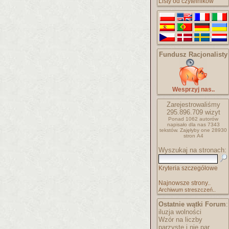
Listy od czytelników
Fundusz Racjonalisty
Wesprzyj nas..
Zarejestrowaliśmy
295.896.709
wizyt
Ponad 1062 autorów
napisało
dla nas 7343
tekstów.
Zajęłyby one 28930
stron A4
Wyszukaj na stronach:
Kryteria szczegółowe
Najnowsze strony..
Archiwum streszczeń..
Ostatnie wątki Forum
:
iluzja wolności
Wzór na liczby
parzyste i nie par..