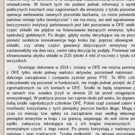
oświadczenie. W listach tych nie podano jednak informacji o wyni
publicznych kosztach oraz zagrożeniach dla emerytury z tytułu pozos
operacja werbowania naiwnych pozostała bezkarna, co może potwierdz
państwo istnieje tylko teoretycznie" i nie ma mocy, ani woli egzekwowa
bezczynności instytucji państwowych jest fakt pozostania w OFE wielki
część składki nie pójdzie na finansowanie bieżących emerytur, tylk
spekulacji giełdowych. Po drugie, gdyby osoby decydujące się na po
ponieść osobiście konsekwencje tego kroku (np. poprzez obowiązek 
składki, czy utratę części gwarancji dotyczących emerytury mi
zastanowiłyby się dwa razy, zanim taką decyzję by podjęły. Ponieważ tak s
sfinansowania ubytku składki w ZUS (około 4 mld zł rocznie) z tytułu i
wszystkich.
Oceniając dokonane w 2014 r. zmiany w OFE nie można pominąć 
z OFE tylko około połowy wartości aktywów, pozostawił natomiast
dalszego zarządzania i czerpania zysków przez PTE. Te 85% czł
zdecydowało się pozostać w funduszach, nie mogło jednak przejść do 
zgromadzonych na ich kontach w OFE. Środki te będą stopniowo
w ramach tzw. suwaka (czyli w okresie 10 lat przed osiągnięc
emerytalnego). W praktyce proces ten zajmie około pół wieku, bo dopie
trafią środki najmłodszych członków OFE. Polski rząd zostawił zate
możliwość korzystania z tych pieniędzy jeszcze bardzo długo. Mogą 
czas co miesiąc tzw. opłaty za zarządzanie oraz według własneg
pieniądze emerytów w kraju i za granicą, wspierając do woli różne pr
spółki, zwłaszcza rekrutujące się z ich krajów macierzystych.
emerytalnym czynić z tego zarzut. Po prostu korzystają z nadzwyczaj
państwa i jego rządzących. Trzeba podkreślić, że aktywa pozosta