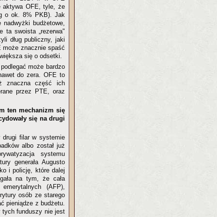
e aktywa OFE, tyle, że
ług o ok. 8% PKB). Jak
e nadwyżki budżetowe,
 ta swoista „rezerwa"
i dług publiczny, jaki
FE może znacznie spaść
owiększa się o odsetki.
 podlegać może bardzo
nawet do zera. OFE to
yż znaczna część ich
erane przez PTE, oraz
am ten mechanizm się
cydowały się na drugi
drugi filar w systemie
padków albo został już
rywatyzacja systemu
tury generała Augusto
i policję, które dalej
egała na tym, że cała
 emerytalnych (AFP),
rytury osób ze starego
ać pieniądze z budżetu.
 tych funduszy nie jest