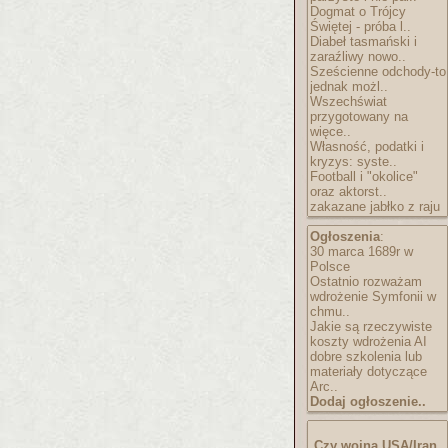
Dogmat o Trójcy
Świętej - próba l..
Diabeł tasmański i
zaraźliwy nowo..
Sześcienne odchody-to
jednak możl..
Wszechświat
przygotowany na
więce..
Własność, podatki i
kryzys: syste..
Football i "okolice"
oraz aktorst..
zakazane jabłko z raju
Ogłoszenia
:
30 marca 1689r w
Polsce
Ostatnio rozważam
wdrożenie Symfonii w
chmu..
Jakie są rzeczywiste
koszty wdrożenia AI
dobre szkolenia lub
materiały dotyczące
Arc..
Dodaj ogłoszenie..
Czy wojna USA/Iran