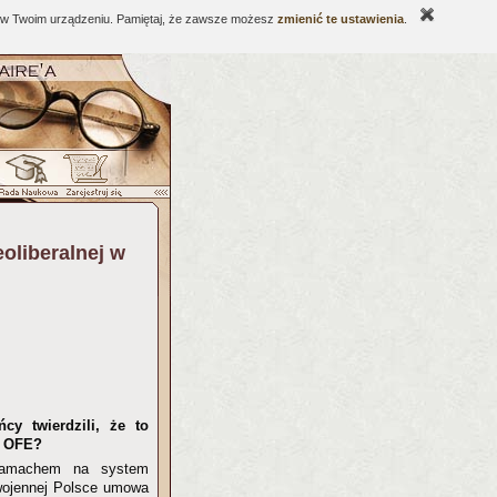
ne w Twoim urządzeniu. Pamiętaj, że zawsze możesz
zmienić te ustawienia
.
eoliberalnej w
y twierdzili, że to
w OFE?
zamachem na system
owojennej Polsce umowa