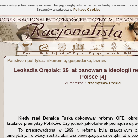
tanie z witryny bez zmiany ustawień Twojej przeglądarki oznacza, że będą one umieszcza
Szczegóły znajdziesz w
Polityce Cookies
Państwo i polityka
Ekonomia, gospodarka, biznes
»
Leokadia Oręziak: 25 lat panowania ideologii n
Polsce [4]
Autor tekstu:
Przemysław Prekiel
Kiedy rząd Donalda Tuska dokonywał reformy OFE, obrońc
kradzież pieniędzy Polaków. Czy jednak jakiekolwiek pieniądze są 
To przeprowadzona w 1999 r. reforma była prawdziwym 
emerytalny. To wtedy została złamana obowiązująca dziesiątki lat w p