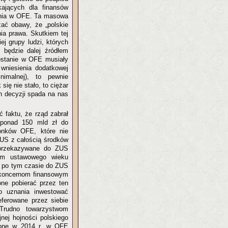
kających dla finansów
tania w OFE. Ta masowa
ać obawy, że „polskie
nia prawa. Skutkiem tej
ej grupy ludzi, których
o będzie dalej źródłem
zostanie w OFE musiały
wniesienia dodatkowej
nimalnej), to pewnie
ię nie stało, to ciężar
ch decyzji spada na nas
faktu, że rząd zabrał
 ponad 150 mld zł do
onków OFE, które nie
ZUS z całością środków
 przekazywane do ZUS
iem ustawowego wieku
ro po tym czasie do ZUS
m koncernom finansowym
one pobierać przez ten
o uznania inwestować
eferowane przez siebie
 Trudno towarzystwom
nej hojności polskiego
wione w 2014 r. w OFE