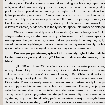
zostały przez Polskę sfinansowane także z długu publicznego (jak cał
obligacje skarbowe zostały już umorzone, co pozwoliło zmniejszyć d
podkreślałam uprzednio, od samego początku w OFE nie są odkładan
tylko pieniądze pożyczone. Polacy muszą mieć zatem świadomość, że
w postaci aktywów znajdujących się w OFE ma swoją drugą stronę, czyl
Polska zaciągnęła, aby tę rezerwę stworzyć. O ile wartość aktywów O
w krótkim czasie, o tyle ten dług nie tylko nie spada, ale każdego dnia p
Wartość rynkowa aktywów (głównie akcji) zgromadzonych w OFE
silnym wahaniom, ostatecznie w przypadku wielu z nich może spaść 
rozwiązanie krzywdzące ogromnie także przyszłych emerytów, gd
świadczenia emerytalnego została narażona na wysokie koszty, pobi
ryzyko utraty wartości w wyniku załamań i kryzysów finansowych.
Pierwszym państwem, gdzie OFE powstały było Chile. Jak t
kształtował i czym się skończył? Dlaczego tak niewiele państw, zde
filar?
Tylko 30 na około 200 krajów na świecie ustanowiło przymusowy 
emerytalnym. Nigdzie ten system się nie sprawdził i większości przy
zlikwidowany albo poważnie zredukowany. W Chile całkowita p
emerytalnego nastąpiła w 1981 r., czyli za czasów wojskowej dykta
Pinocheta. Poza sprywatyzowanym systemem pozostawiono tylko wojsko 
otrzymują wysokie emerytury z budżetu państwa. Prywatyzacja pol
składka emerytalna pracowników została skierowana do funduszy
zarządzanych przez prywatne instytucje finansowe. By finansować eme
systemu, przy braku tej składki, państwo musiało i dalej musi wydatkow
Jeżeli chodzi o emerytury z AFP, to okazało się, że większość członków