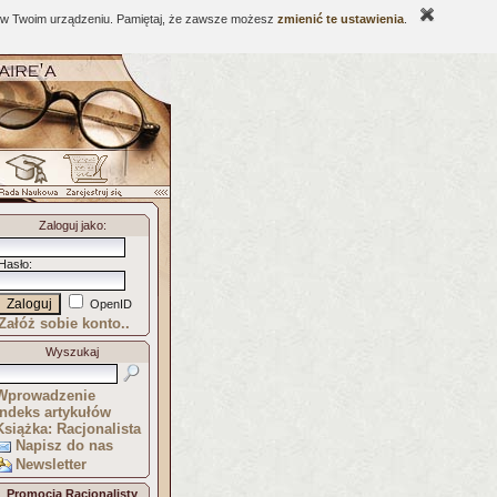
ne w Twoim urządzeniu. Pamiętaj, że zawsze możesz
zmienić te ustawienia
.
Zaloguj jako
:
Hasło
:
OpenID
Załóż sobie konto..
Wyszukaj
Wprowadzenie
Indeks artykułów
Książka: Racjonalista
Napisz do nas
Newsletter
Promocja Racjonalisty