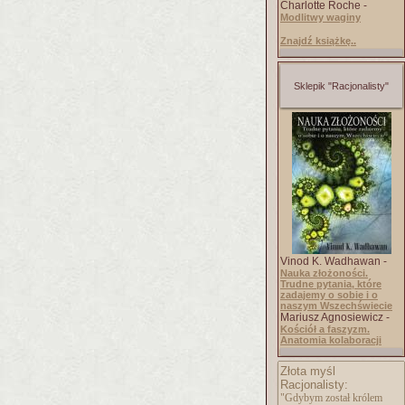
Charlotte Roche -
Modlitwy waginy
Znajdź książkę..
Sklepik "Racjonalisty"
Vinod K. Wadhawan -
Nauka złożoności.
Trudne pytania, które
zadajemy o sobie i o
naszym Wszechświecie
Mariusz Agnosiewicz -
Kościół a faszyzm.
Anatomia kolaboracji
Złota myśl
Racjonalisty:
"Gdybym został królem