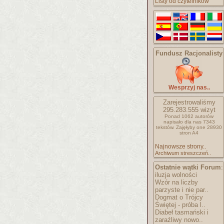
Listy od czytelników
Fundusz Racjonalisty
Wesprzyj nas..
Zarejestrowaliśmy
295.283.555
wizyt
Ponad 1062 autorów
napisało
dla nas 7343
tekstów.
Zajęłyby one 28930
stron A4
Najnowsze strony..
Archiwum streszczeń..
Ostatnie wątki Forum
:
iluzja wolności
Wzór na liczby
parzyste i nie par..
Dogmat o Trójcy
Świętej - próba l..
Diabeł tasmański i
zaraźliwy nowo..