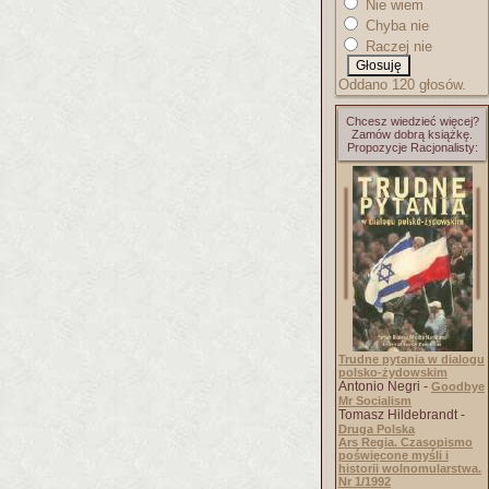
Nie wiem
Chyba nie
Raczej nie
Oddano 120 głosów.
Chcesz wiedzieć więcej?
Zamów dobrą książkę.
Propozycje Racjonalisty:
Trudne pytania w dialogu
polsko-żydowskim
Antonio Negri -
Goodbye
Mr Socialism
Tomasz Hildebrandt -
Druga Polska
Ars Regia. Czasopismo
poświęcone myśli i
historii wolnomularstwa.
Nr 1/1992