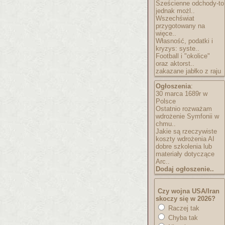
Sześcienne odchody-to
jednak możl..
Wszechświat
przygotowany na
więce..
Własność, podatki i
kryzys: syste..
Football i "okolice"
oraz aktorst..
zakazane jabłko z raju
Ogłoszenia
:
30 marca 1689r w
Polsce
Ostatnio rozważam
wdrożenie Symfonii w
chmu..
Jakie są rzeczywiste
koszty wdrożenia AI
dobre szkolenia lub
materiały dotyczące
Arc..
Dodaj ogłoszenie..
Czy wojna USA/Iran
skoczy się w 2026?
Raczej tak
Chyba tak