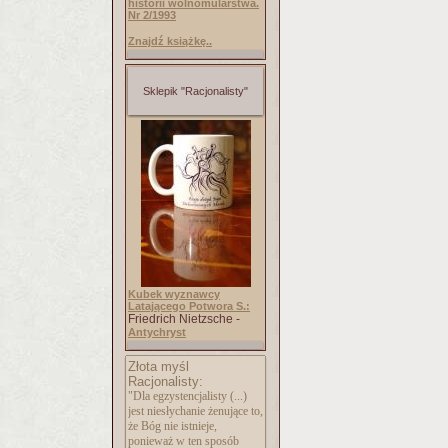
historii wolnomularstwa.
Nr 2/1993
Znajdź książkę..
Sklepik "Racjonalisty"
Kubek wyznawcy
Latającego Potwora S.:
Friedrich Nietzsche -
Antychryst
Złota myśl
Racjonalisty:
"Dla egzystencjalisty (...)
jest niesłychanie żenujące to,
że Bóg nie istnieje,
ponieważ w ten sposób