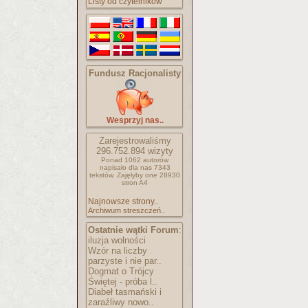
Listy od czytelników
Fundusz Racjonalisty
Wesprzyj nas..
Zarejestrowaliśmy
296.752.894
wizyty
Ponad 1062 autorów
napisało
dla nas 7343
tekstów.
Zajęłyby one 28930
stron A4
Najnowsze strony..
Archiwum streszczeń..
Ostatnie wątki Forum
:
iluzja wolności
Wzór na liczby
parzyste i nie par..
Dogmat o Trójcy
Świętej - próba l..
Diabeł tasmański i
zaraźliwy nowo..