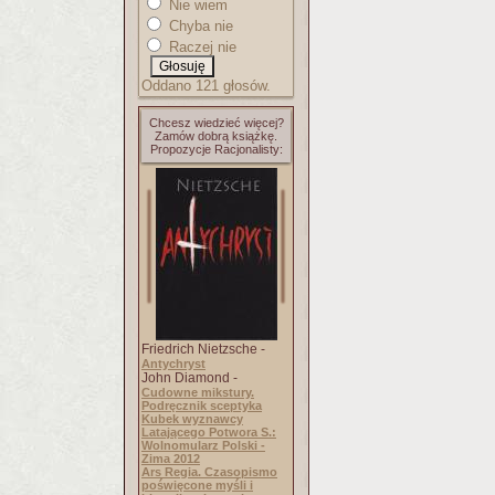
Nie wiem
Chyba nie
Raczej nie
Oddano 121 głosów.
Chcesz wiedzieć więcej?
Zamów dobrą książkę.
Propozycje Racjonalisty:
Friedrich Nietzsche -
Antychryst
John Diamond -
Cudowne mikstury.
Podręcznik sceptyka
Kubek wyznawcy
Latającego Potwora S.:
Wolnomularz Polski -
Zima 2012
Ars Regia. Czasopismo
poświęcone myśli i