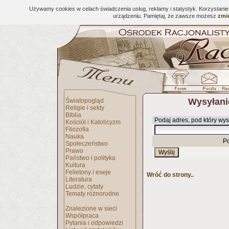
Używamy cookies w celach świadczenia usług, reklamy i statystyk. Korzystani
urządzeniu. Pamiętaj, że zawsze możesz
zmie
Wysyłani
Światopogląd
Religie i sekty
Biblia
Podaj adres, pod który wys
Kościół i Katolicyzm
Filozofia
Nauka
P
Społeczeństwo
Prawo
Państwo i polityka
Kultura
Felietony i eseje
Wróć do strony..
Literatura
Ludzie, cytaty
Tematy różnorodne
Znalezione w sieci
Współpraca
Pytania i odpowiedzi