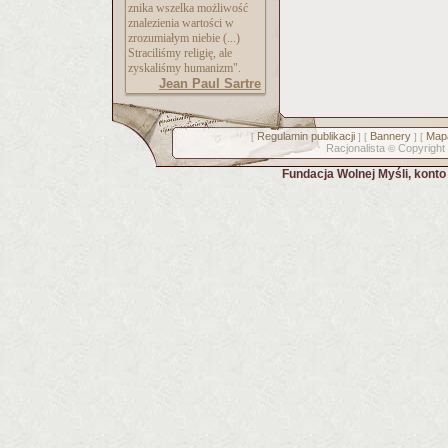
znika wszelka możliwość
znalezienia wartości w
zrozumiałym niebie (...)
Straciliśmy religię, ale
zyskaliśmy humanizm".
Jean Paul Sartre
Regulamin publikacji
Bannery
Mapa
[
] [
] [
Racjonalista
Copyright
©
Fundacja Wolnej Myśli, kont