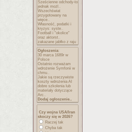
Sześcienne odchody-to
jednak możl..
Wszechświat
przygotowany na
więce..
Własność, podatki i
kryzys: syste..
Football i "okolice"
oraz aktorst..
zakazane jabłko z raju
Ogłoszenia
:
30 marca 1689r w
Polsce
Ostatnio rozważam
wdrożenie Symfonii w
chmu..
Jakie są rzeczywiste
koszty wdrożenia AI
dobre szkolenia lub
materiały dotyczące
Arc..
Dodaj ogłoszenie..
Czy wojna USA/Iran
skoczy się w 2026?
Raczej tak
Chyba tak