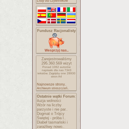
Listy od czytelników
Fundusz Racjonalisty
Wesprzyj nas..
Zarejestrowaliśmy
295.360.569
wizyt
Ponad 1062 autorów
napisało
dla nas 7343
tekstów.
Zajęłyby one 28930
stron A4
Najnowsze strony..
Archiwum streszczeń..
Ostatnie wątki Forum
:
iluzja wolności
Wzór na liczby
parzyste i nie par..
Dogmat o Trójcy
Świętej - próba l..
Diabeł tasmański i
zaraźliwy nowo..