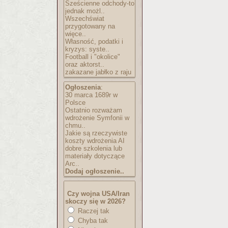
Sześcienne odchody-to
jednak możl..
Wszechświat
przygotowany na
więce..
Własność, podatki i
kryzys: syste..
Football i "okolice"
oraz aktorst..
zakazane jabłko z raju
Ogłoszenia
:
30 marca 1689r w
Polsce
Ostatnio rozważam
wdrożenie Symfonii w
chmu..
Jakie są rzeczywiste
koszty wdrożenia AI
dobre szkolenia lub
materiały dotyczące
Arc..
Dodaj ogłoszenie..
Czy wojna USA/Iran
skoczy się w 2026?
Raczej tak
Chyba tak