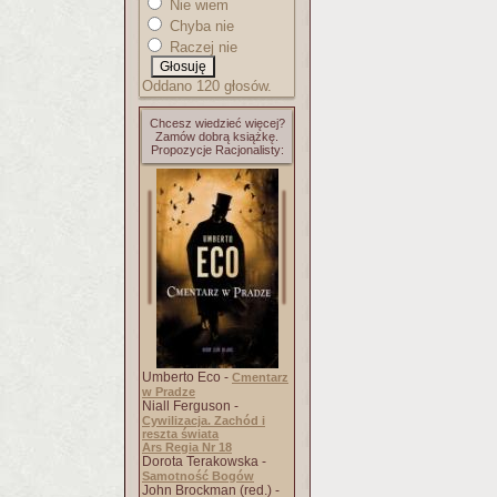
Nie wiem
Chyba nie
Raczej nie
Oddano 120 głosów.
Chcesz wiedzieć więcej?
Zamów dobrą książkę.
Propozycje Racjonalisty:
Umberto Eco -
Cmentarz
w Pradze
Niall Ferguson -
Cywilizacja. Zachód i
reszta świata
Ars Regia Nr 18
Dorota Terakowska -
Samotność Bogów
John Brockman (red.) -