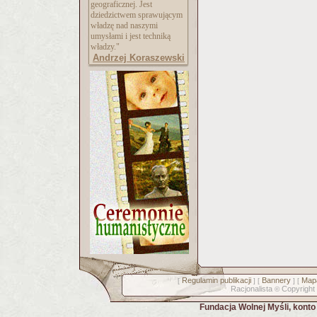
geograficznej. Jest
dziedzictwem sprawującym
władzę nad naszymi
umysłami i jest techniką
władzy."
Andrzej Koraszewski
Regulamin publikacji
Bannery
Mapa
[
] [
] [
Racjonalista
Copyright
©
Fundacja Wolnej Myśli, kont