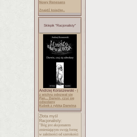
Nowy Renesans
Znajdź książkę..
Sklepik "Racjonalisty"
Andrzej Koraszewski -
I
z wichru odezwał się
Pan... Darwin, czuj się
odwołany
Kubek z rybką Darwina
Złota myśl
Racjonalisty:
"Bóg jest aksjomatem
zmieniającym swoją formę
w zależności od szerokości