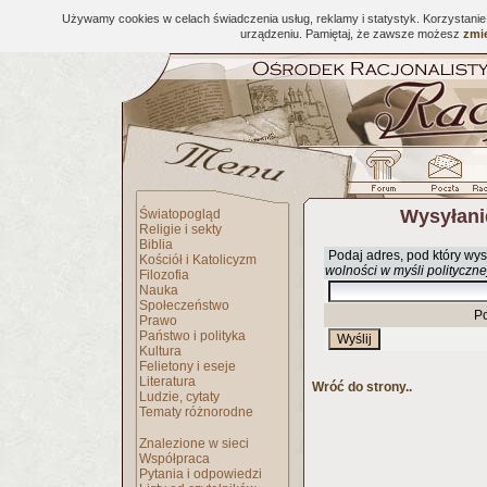
Używamy cookies w celach świadczenia usług, reklamy i statystyk. Korzystani
urządzeniu. Pamiętaj, że zawsze możesz
zmie
Wysyłani
Światopogląd
Religie i sekty
Biblia
Podaj adres, pod który wys
Kościół i Katolicyzm
wolności w myśli polityczn
Filozofia
Nauka
Społeczeństwo
P
Prawo
Państwo i polityka
Kultura
Felietony i eseje
Literatura
Wróć do strony..
Ludzie, cytaty
Tematy różnorodne
Znalezione w sieci
Współpraca
Pytania i odpowiedzi