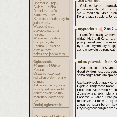
Jan Grabiński
Dogmat o Trójcy
Ciekawe, jak zareagowały
Świętej - próba l..
publicznie? Nergal zniszczy
Diabeł tasmański i
się w mediach. Mnie inter
zaraźliwy nowo..
Koranu przez pastora Jonesa
Sześcienne odchody-to
jednak możl..
Wszechświat
myprecious
2 na 2
przygotowany na
więce..
Islamiści mówią, że niep
Własność, podatki i
widać: ktoś pali Koran a br
kryzys: syste..
pokoju światowego - oni sam
Football i "okolice"
by bracia wyznający religi
życie w pokoju potrenować.
oraz aktorst..
zakazane jabłko z raju
mieczysławski - Mein K
Ogłoszenia
:
30 marca 1689r w
Autor tekstu: Eric S. Mac
Polsce
Geert Wilders jest postrzeg
Ostatnio rozważam
samo zagrożenie dla społec
wdrożenie Symfonii w
chmu..
Czy każdy potępiający Koran
Jakie są rzeczywiste
Ogólnie, znajomość Koranu (
koszty wdrożenia AI
Podobnie było z Mein Kampf.
dobre szkolenia lub
Z państw islamskich płyną j
materiały dotyczące
Ponadto w karcie ONZ poja
Arc..
religijnych). Pojawiła się
złapanych przez bojowników,
Dodaj ogłoszenie..
Czy ustępstwa względem eks
Czy wojna USA/Iran