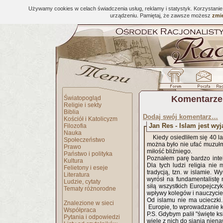
Używamy cookies w celach świadczenia usług, reklamy i statystyk. Korzystani
urządzeniu. Pamiętaj, że zawsze możesz
zmie
Komentarze
Światopogląd
Religie i sekty
Biblia
Dodaj swój komentarz…
Kościół i Katolicyzm
Jan Res - Islam jest wy
Filozofia
Nauka
Kiedy osiedliłem się 40 
Społeczeństwo
można było nie ufać muzułma
Prawo
miłość bliźniego.
Państwo i polityka
Poznałem parę bardzo intel
Kultura
Dla tych ludzi religia ni
Felietony i eseje
tradycją, tzn. w islamie. 
Literatura
wyrósł na fundamentalistę
Ludzie, cytaty
siłą wszystkich Europejczyk
Tematy różnorodne
wpływy kolegów i nauczyciel
Od islamu nie ma ucieczki
Znalezione w sieci
Europie, to wprowadzanie ko
Współpraca
P.S. Gdybym palił "święte ks
Pytania i odpowiedzi
wiele z nich do siania nienaw