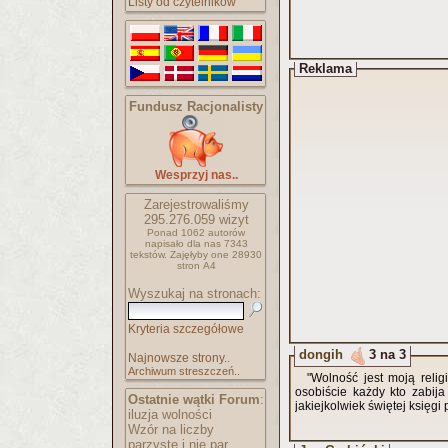
Listy od czytelników
Reklama
Fundusz Racjonalisty
Wesprzyj nas..
Zarejestrowaliśmy
295.276.059
wizyt
Ponad 1062 autorów
napisało
dla nas 7343
tekstów.
Zajęłyby one 28930
stron A4
Wyszukaj na stronach:
Kryteria szczegółowe
dongih
3 na 3
Najnowsze strony..
Archiwum streszczeń..
"Wolność jest moją relig
osobiście każdy kto zabij
Ostatnie wątki Forum
:
jakiejkolwiek świętej księg
iluzja wolności
Wzór na liczby
parzyste i nie par..