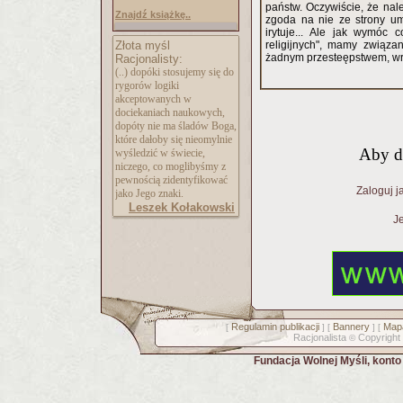
państw. Oczywiście, że na
Znajdź książkę..
zgoda na nie ze strony u
irytuje... Ale jak wymóc
Złota myśl
religijnych", mamy związa
żadnym przesteępstwem, wrę
Racjonalisty:
(..) dopóki stosujemy się do
rygorów logiki
akceptowanych w
dociekaniach naukowych,
dopóty nie ma śladów Boga,
które dałoby się nieomylnie
Aby d
wyśledzić w świecie,
niczego, co moglibyśmy z
pewnością zidentyfikować
Zaloguj j
jako Jego znaki.
Leszek Kołakowski
Je
Regulamin publikacji
Bannery
Mapa
[
] [
] [
Racjonalista
Copyright
©
Fundacja Wolnej Myśli, kont