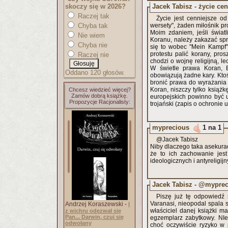
Jacek Tabisz - życie cen
skoczy się w 2026?
Raczej tak
Życie jest cenniejsze od
Chyba tak
wersety", żaden miłośnik pr
Moim zdaniem, jeśli świat
Nie wiem
Koranu, należy zakazać sprz
Chyba nie
się to wobec "Mein Kampf".
protestu palić korany, pro
Raczej nie
chodzi o wojnę religijną, l
W świetle prawa Koran, Bi
Oddano 120 głosów.
obowiązują żadne kary. Ktoś
bronić prawa do wyrażania 
Koran, niszczy tylko książk
Chcesz wiedzieć więcej?
Zamów dobrą książkę.
europejskich powinno być u
Propozycje Racjonalisty:
trojański (zapis o ochronie 
myprecious
1 na 1
@Jacek Tabisz
Niby dlaczego taka asekuracja
że to ich zachowanie jes
ideologicznych i antyreligij
Jacek Tabisz - @mypre
Piszę już tę odpowiedź s
Varanasi, nieopodal spala s
Andrzej Koraszewski -
I
właściciel danej książki m
z wichru odezwał się
Pan... Darwin, czuj się
egzemplarz zabytkowy. NIe 
odwołany
choć oczywiście ryzyko w 