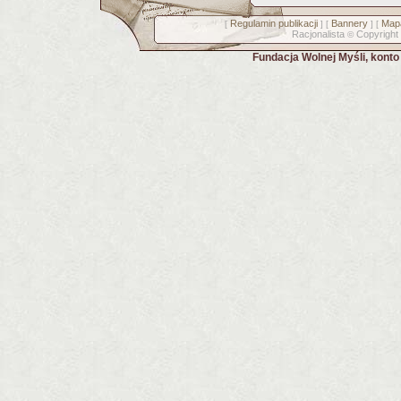
Regulamin publikacji
Bannery
Mapa
[
] [
] [
Racjonalista
Copyright
©
Fundacja Wolnej Myśli, kont