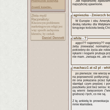
Jak najbardziej zgadzam
Podręcznik sceptyka
najszybciej ujawnione.
Znajdź książkę..
agnieszka - Zmierzch 
Złota myśl
Racjonalisty:
W Europie i obu Amerykac
Kluczowym problemem
deską ratunku dla Watykanu
marketingowym religii jest
tonącego kościoła bedą Chi
więc sposób zachęcenia
klientów, by czekali.
Daniel Dennett
white - ?
agęci?? najemnicy?? expor
żeby zniewalać normalnyc
potrzebny do życia ale robie
rękami i nogami prubuja prze
nie mam...zwisaja mi...ale ni
machacz1 at o2 pl - whit
po pierwsze: nie wierzę w
na poprawność polityczną) a
mi ona pokazana przez był
stamtąd czym prędzej i p
paszkwilu jest bez sensu: ks
są wierni święceniom ("wi
grubsza) i tych, co nie są.
Z tą ankietą to prowokacj
mnie kłamstwa.