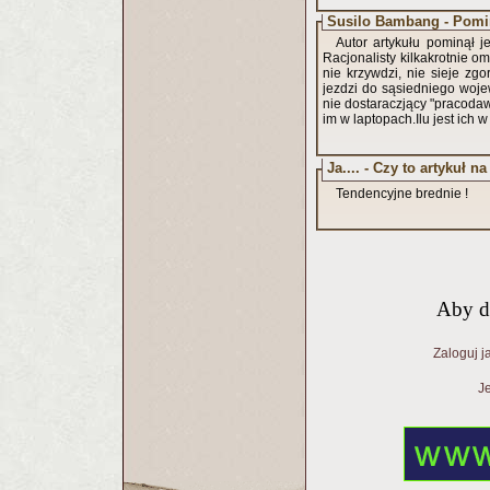
Susilo Bambang - Pomin
Autor artykułu pominął 
Racjonalisty kilkakrotnie o
nie krzywdzi, nie sieje zg
jezdzi do sąsiedniego wojew
nie dostaraczjący "pracoda
im w laptopach.Ilu jest ic
Ja.... - Czy to artykuł 
Tendencyjne brednie !
Aby d
Zaloguj j
Je