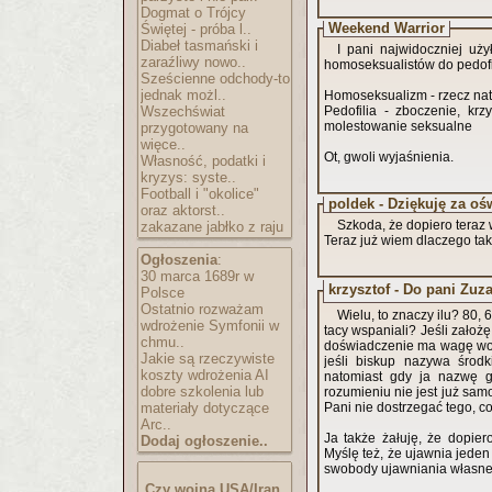
Dogmat o Trójcy
Weekend Warrior
Świętej - próba l..
Diabeł tasmański i
I pani najwidoczniej uży
zaraźliwy nowo..
homoseksualistów do pedofi
Sześcienne odchody-to
jednak możl..
Homoseksualizm - rzecz nat
Wszechświat
Pedofilia - zboczenie, kr
molestowanie seksualne
przygotowany na
więce..
Ot, gwoli wyjaśnienia.
Własność, podatki i
kryzys: syste..
Football i "okolice"
poldek - Dziękuję za oś
oraz aktorst..
Szkoda, że dopiero teraz 
zakazane jabłko z raju
Teraz już wiem dlaczego tak 
Ogłoszenia
:
30 marca 1689r w
krzysztof - Do pani Zuz
Polsce
Ostatnio rozważam
Wielu, to znaczy ilu? 80, 6
wdrożenie Symfonii w
tacy wspaniali? Jeśli założ
chmu..
doświadczenie ma wagę wobe
Jakie są rzeczywiste
jeśli biskup nazywa środki
koszty wdrożenia AI
natomiast gdy ja nazwę go
dobre szkolenia lub
rozumieniu nie jest już sam
materiały dotyczące
Pani nie dostrzegać tego, 
Arc..
Ja także żałuję, że dopiero
Dodaj ogłoszenie..
Myślę też, że ujawnia jede
swobody ujawniania własnej 
Czy wojna USA/Iran