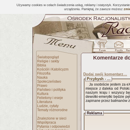
Używamy cookies w celach świadczenia usług, reklamy i statystyk. Korzystani
urządzeniu. Pamiętaj, że zawsze możesz
zmie
Komentarze do
Światopogląd
Religie i sekty
Biblia
Kościół i Katolicyzm
Filozofia
Dodaj swój komentarz…
Nauka
Przybysh - ...
Społeczeństwo
Ja osobiście jestem za e
Prawo
miejsce z daleka od Polski
Państwo i polityka
naszym kraju i wszyscy będ
Kultura
dewotki-emerytki będzie pę
Felietony i eseje
zapinane przez batmanów z p
Literatura
Ludzie, cytaty
Tematy różnorodne
Reklama
Znalezione w sieci
Współpraca
Pytania i odpowiedzi