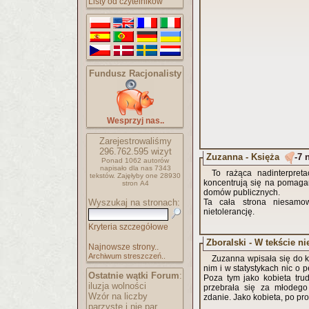
Listy od czytelników
Fundusz Racjonalisty
Wesprzyj nas..
Zarejestrowaliśmy
296.762.595
wizyt
Zuzanna - Księża
-7 
Ponad 1062 autorów
napisało
dla nas 7343
To rażąca nadinterpreta
tekstów.
Zajęłyby one 28930
koncentrują się na pomagan
stron A4
domów publicznych.
Wyszukaj na stronach:
Ta cała strona niesamowi
nietolerancję.
Kryteria szczegółowe
Zboralski - W tekście ni
Najnowsze strony..
Archiwum streszczeń..
Zuzanna wpisała się do k
nim i w statystykach nic o p
Ostatnie wątki Forum
:
Poza tym jako kobieta tr
iluzja wolności
przebrała się za młodego
Wzór na liczby
zdanie. Jako kobieta, po p
parzyste i nie par..