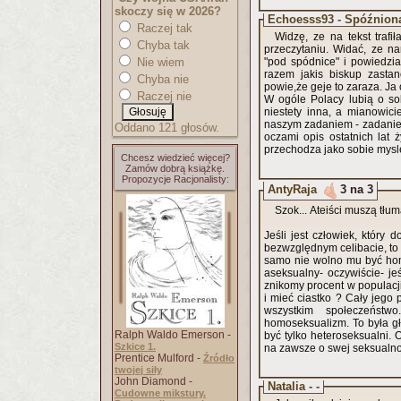
skoczy się w 2026?
Echoesss93 - Spóźniona
Raczej tak
Widzę, ze na tekst traf
Chyba tak
przeczytaniu. Widać, ze nar
Nie wiem
"pod spódnice" i powiedzia
razem jakis biskup zastan
Chyba nie
powie,że geje to zaraza. Ja
Raczej nie
W ogóle Polacy lubią o so
niestety inna, a mianowici
naszym zadaniem - zadaniem 
Oddano 121 głosów.
oczami opis ostatnich lat 
przechodza jako sobie myslę
Chcesz wiedzieć więcej?
Zamów dobrą książkę.
Propozycje Racjonalisty:
AntyRaja
3 na 3
Szok... Ateiści muszą tłu
Jeśli jest człowiek, który 
bezwzględnym celibacie, to 
samo nie wolno mu być homos
aseksualny- oczywiście- jeś
znikomy procent w populacji
i mieć ciastko ? Cały jego 
wszystkim społeczeństw
homoseksualizm. To była głośna sprawa. Dlatego stwarzają sobie chore zasady typu: księża mogą
Ralph Waldo Emerson -
być tylko heteroseksualni.
Szkice 1.
na zawsze o swej seksualno
Prentice Mulford -
Źródło
twojej siły
John Diamond -
Natalia - -
Cudowne mikstury.