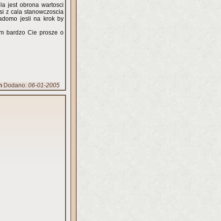
ola jest obrona wartosci
i z cala stanowczoscia
adomo jesli na krok by
em bardzo Cie prosze o
h
Dodano:
06-01-2005