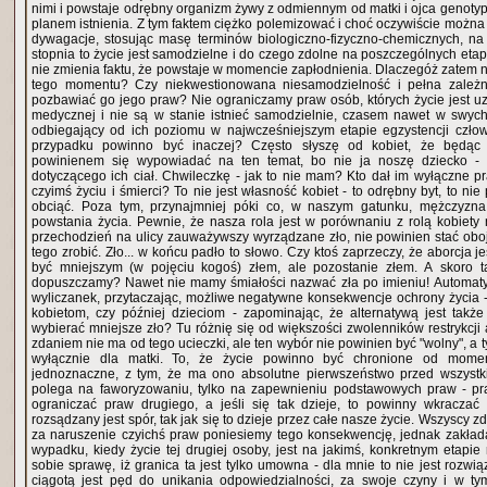
nimi i powstaje odrębny organizm żywy z odmiennym od matki i ojca genot
planem istnienia. Z tym faktem ciężko polemizować i choć oczywiście możn
dywagacje, stosując masę terminów biologiczno-fizyczno-chemicznych, na 
stopnia to życie jest samodzielne i do czego zdolne na poszczególnych eta
nie zmienia faktu, że powstaje w momencie zapłodnienia. Dlaczegóż zatem 
tego momentu? Czy niekwestionowana niesamodzielność i pełna zależ
pozbawiać go jego praw? Nie ograniczamy praw osób, których życie jest u
medycznej i nie są w stanie istnieć samodzielnie, czasem nawet w swych
odbiegający od ich poziomu w najwcześniejszym etapie egzystencji człowieka - dlaczeg
przypadku powinno być inaczej? Często słyszę od kobiet, że będąc
powinienem się wypowiadać na ten temat, bo nie ja noszę dziecko 
dotyczącego ich ciał. Chwileczkę - jak to nie mam? Kto dał im wyłączne 
czyimś życiu i śmierci? To nie jest własność kobiet - to odrębny byt, to ni
obciąć. Poza tym, przynajmniej póki co, w naszym gatunku, mężczyzna 
powstania życia. Pewnie, że nasza rola jest w porównaniu z rolą kobiety n
przechodzień na ulicy zauważywszy wyrządzane zło, nie powinien stać oboję
tego zrobić. Zło... w końcu padło to słowo. Czy ktoś zaprzeczy, że aborcja 
być mniejszym (w pojęciu kogoś) złem, ale pozostanie złem. A skoro t
dopuszczamy? Nawet nie mamy śmiałości nazwać zła po imieniu! Automat
wyliczanek, przytaczając, możliwe negatywne konsekwencje ochrony życia -
kobietom, czy później dzieciom - zapominając, że alternatywą jest tak
wybierać mniejsze zło? Tu różnię się od większości zwolenników restrykcji
zdaniem nie ma od tego ucieczki, ale ten wybór nie powinien być "wolny", a 
wyłącznie dla matki. To, że życie powinno być chronione od momen
jednoznaczne, z tym, że ma ono absolutne pierwszeństwo przed wszystk
polega na faworyzowaniu, tylko na zapewnieniu podstawowych praw - p
ograniczać praw drugiego, a jeśli się tak dzieje, to powinny wkraczać
rozsądzany jest spór, tak jak się to dzieje przez całe nasze życie. Wszyscy 
za naruszenie czyichś praw poniesiemy tego konsekwencję, jednak zakłada
wypadku, kiedy życie tej drugiej osoby, jest na jakimś, konkretnym etapie
sobie sprawę, iż granica ta jest tylko umowna - dla mnie to nie jest rozwi
ciągotą jest pęd do unikania odpowiedzialności, za swoje czyny i w t