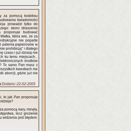
rawy za pomocą kodeksu
b budowania świadomości
icja prowadzi tylko do
ego: skoro straszenie
n proponuje budować
Matka, która wie, że za
estrykcyjne nie poparte
az palenia papierosów w
ie prohibicją" i dlatego
ę czasu i już dzisiaj nie
ych ku temu miejscach...
lektronicznych środków
two? To samo Pan masz z
wszystkich kwestiach nie
i aborcji, gdzie już nie
a
Dodano:
22-02-2005
, to jak Pan proponuje
odzieja?
za pomocą kary, minęły,
stępstwa, lecz grożenie
u widzenia jest błędem.