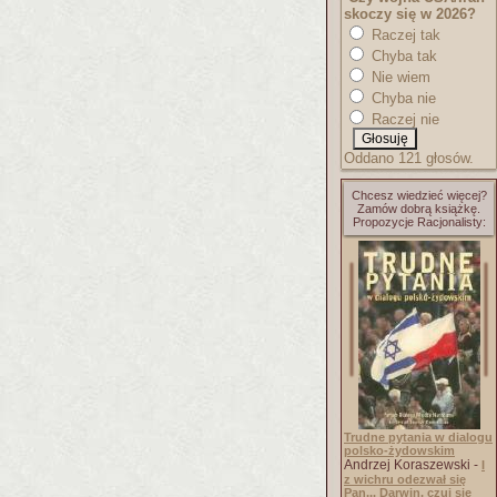
skoczy się w 2026?
Raczej tak
Chyba tak
Nie wiem
Chyba nie
Raczej nie
Oddano 121 głosów.
Chcesz wiedzieć więcej?
Zamów dobrą książkę.
Propozycje Racjonalisty:
Trudne pytania w dialogu
polsko-żydowskim
Andrzej Koraszewski -
I
z wichru odezwał się
Pan... Darwin, czuj się