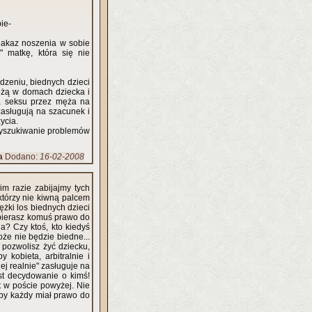
bie-
 nakaz noszenia w sobie
 matkę, która się nie
odzeniu, biednych dzieci
zieżą w domach dziecka i
ia seksu przez męża na
 zasługują na szacunek i
życia.
wyszukiwanie problemów
a
Dodano:
16-02-2008
m razie zabijajmy tych
którzy nie kiwną palcem
żki los biednych dzieci
bierasz komuś prawo do
a? Czy ktoś, kto kiedyś
że nie będzie biedne...
 pozwolisz żyć dziecku,
kobieta, arbitralnie i
 realnie" zasługuje na
est decydowanie o kimś!
t w poście powyżej. Nie