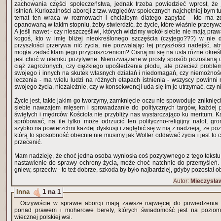
zachowania części społeczeństwa, jednak trzeba powiedzieć wprost, że 
istnień. Kuriozalności aborcji z tzw. względów społecznych najchętniej bym tu
temat ten wraca w rozmowach i chciałbym dlatego zapytać - kto ma z
opanowaną w takim stopniu, żeby stwierdzić, że życie, które właśnie przery
A jeśli nawet - czy nieszczęśliwi, których widzimy wokół siebie nie mają pr
kogoś, kto w imię bliżej nieokreślonego szczęścia (czyjego???) w nie d
przyszłości przerywa nić życia, nie pozwalając tej przyszłości nadejść, 
mogła zadać kłam jego przypuszczeniom? Cisną mi się na usta różne określe
jest choć w ułamku pozytywne. Nierozwiązane w prosty sposób pozostaną
ciąż zagrożonych, czy ciężkiego upośledzenia płodu, ale przecież proble
swojego i innych na skutek własnych działań i niedomagań, czy niemożnoś
leczenia - ma wielu ludzi na różnych etapach istnienia - wszyscy powinn
swojego życia, niezależnie, czy w konsekwencji uda się im je utrzymać, czy n
Życie jest, takie jakim go tworzymy, zamknięcie oczu nie spowoduje zniknię
siebie nawzajem mięsem i sprowadzanie do politycznych targów, każdej p
świętych i mędrców Kościoła nie przybliży nas wystarczająco ku meritum. 
spróbować, na ile tylko może odrzucić ten polityczno-religijny nalot, g
szybko na powierzchni każdej dyskusji i zagłębić się w nią z nadzieją, że po
którą to sposobność obecnie nie musimy jak Wolter oddawać życia i jest to
przecenić.
Mam nadzieję, że choć jedna osoba wyniosła coś pozytywnego z tego tekstu,
nastawienie do sprawy ochrony życia, może choć natchnie do przemyśleń. 
gniew, sprzeciw - to też dobrze, szkoda by było najbardziej, gdyby pozostał o
Autor:
Mieczysła
Inna
1 na 1
Oczywiście w sprawie aborcji mają zawsze najwięcej do powiedzenia ks
ponad prawem i moherowe berety, których świadomość jest na poziomie
wiecznej polskiej wsi.