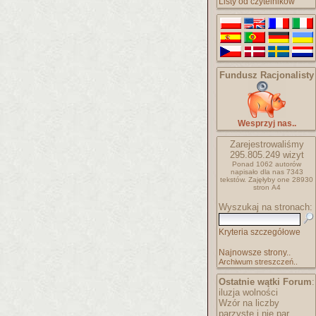
Listy od czytelników
Fundusz Racjonalisty
Wesprzyj nas..
Zarejestrowaliśmy
295.805.249
wizyt
Ponad 1062 autorów
napisało
dla nas 7343
tekstów.
Zajęłyby one 28930
stron A4
Wyszukaj na stronach:
Kryteria szczegółowe
Najnowsze strony..
Archiwum streszczeń..
Ostatnie wątki Forum
:
iluzja wolności
Wzór na liczby
parzyste i nie par..