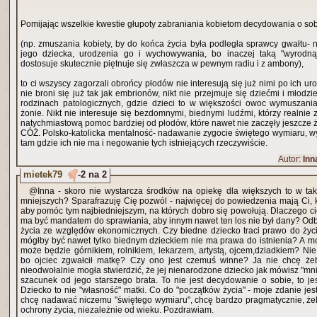
Pomijając wszelkie kwestie głupoty zabraniania kobietom decydowania o so
(np. zmuszania kobiety, by do końca życia była podległa sprawcy gwałtu-
jego dziecka, urodzenia go i wychowywania, bo inaczej taką "wyrodną"
dostosuje skutecznie piętnuje się zwłaszcza w pewnym radiu i z ambony),
to ci wszyscy zagorzali obrońcy płodów nie interesują się już nimi po ich ur
nie broni się już tak jak embrionów, nikt nie przejmuje się dziećmi i młod
rodzinach patologicznych, gdzie dzieci to w większości owoc wymuszan
żonie. Nikt nie interesuje się bezdomnymi, biednymi ludźmi, którzy realnie
natychmiastową pomoc bardziej od płodów, które nawet nie zaczęły jeszcze 
CÓŻ. Polsko-katolicka mentalność- nadawanie zygocie świętego wymiaru, 
tam gdzie ich nie ma i negowanie tych istniejących rzeczywiście.
Autor:
Inn
mietek79
-2 na 2
@Inna - skoro nie wystarcza środków na opiekę dla większych to w taki
mniejszych? Sparafrazuję Cię pozwól - najwięcej do powiedzenia mają Ci, 
aby pomóc tym najbiedniejszym, na których dobro się powołują. Dlaczego cię
ma być mandatem do sprawiania, aby innym nawet ten los nie był dany? Od
życia ze względów ekonomicznych. Czy biedne dziecko traci prawo do życi
mógłby być nawet tylko biednym dzieckiem nie ma prawa do istnienia? A mo
może będzie górnikiem, rolnikiem, lekarzem, artystą, ojcem,dziadkiem? Nie
bo ojciec zgwałcił matkę? Czy ono jest czemuś winne? Ja nie chcę żeby 
nieodwołalnie mogła stwierdzić, że jej nienarodzone dziecko jak mówisz "mniej
szacunek od jego starszego brata. To nie jest decydowanie o sobie, to j
Dziecko to nie "własność" matki. Co do "początków życia" - moje zdanie jes
chcę nadawać niczemu "świętego wymiaru", chcę bardzo pragmatycznie, żeby każdy miał prawo do
ochrony życia, niezależnie od wieku. Pozdrawiam.