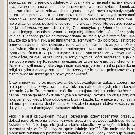
zwłaszcza jeśli o panów dyktatorów chodzi) - ale to nie jest ważne - skoro
towarzystwo - to najwyraźniej jestem przeciwko wolności wyboru, demokracj
zaliczam się do wstecznictwa, ciemnogrodu i innych równie sympatycznych 
to, co mnie przeraża - u nas nie można mieć swoich własnych przekona
prawicowe, albo lewicowe, feministyczne, albo szowinistyczne, katolickie, 
moje własne i jakoś po żadnej ze stron nie widać nikogo, kto oddałby życie za to, by umożliwić takim
jak ja możliwość wypowiedzenia się. Z premedytacją użyłem sformułowania
jestem jedyny - osobiście znam co najmniej kilkanaście osób, które myślą 
kolejne. Dlaczego prawo do wypowiadania się mają tylko ekstremiści? Dla
zawsze stoją feministki, a po fundamentaliści? Wiem - tak po prostu jest proś
pomyśleć samemu, ulec pokusie zastosowania gotowego rozwiązania! Moje ciało - mój brzuch! Życie
jest święte! Nie troszczycie się o narodzonych - wara od nienarodzonych! Cy
cywilizacja śmierci! A gdzie miejsce dla nas samych? Czy rzeczywiście s
Oczywiście, że nie. Są tez i inne, między innymi ta, którą reprezentuję ja 
nie podpierając się Kościołem uważam, że życie powinno być chronione
Pozwólcie wytłumaczyć dlaczego i mam nadzieję, że ewentualna polemika nie
religijna tylko merytoryczna, choć siłą rzeczy będę musiał polemizować z po
tezami więc nie ustrzegę się pewnych nawiązań.
O czym mówimy - o ochronie życia. Nie o bezwzględnym zakazie aborcji, nie 
nie o problemach z wychowaniem w rodzinach wielodzietnych, nie o starzeni
ochronie życia. Ta ochrona to coś dla nas najbardziej naturalne, każdy z n
cenne i trzeba go bronić - tu się chyba nie różnimy. Różnice powstają przy okr
jaką cenę i od kiedy. Moja odpowiedź brzmi - każde, które może istnieć, za 
od początku istnienia. Jest wiele zakusów aby te pojęcia relatywizować i za
do tych najpopularniejszych zakusów odnieść.
Płód nie jest człowiekiem mówią, określenie człowieczeństwa przesu
dokładnego określenia stadia rozwoju układu nerwowego, zdolności do pr
świadomości. Nikt tego nie jest w stanie określić czy w ogóle istnieje ta
przeradza się w "coś" - czy w ogóle istnieje "nic"?? Dla mnie nie istni
momencie wniknięcia plemnika do komórki jajowej, kiedy następuje wymia