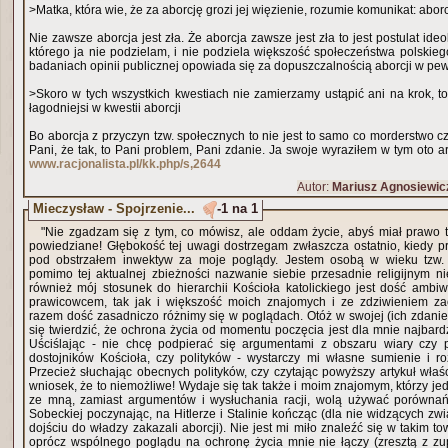
>Matka, która wie, że za aborcję grozi jej więzienie, rozumie komunikat: aborcj
Nie zawsze aborcja jest zła. Że aborcja zawsze jest zła to jest postulat id
którego ja nie podzielam, i nie podziela większość społeczeństwa polskieg
badaniach opinii publicznej opowiada się za dopuszczalnością aborcji w pe
>Skoro w tych wszystkich kwestiach nie zamierzamy ustąpić ani na krok, 
łagodniejsi w kwestii aborcji
Bo aborcja z przyczyn tzw. społecznych to nie jest to samo co morderstwo cz
Pani, że tak, to Pani problem, Pani zdanie. Ja swoje wyraziłem w tym oto ar
www.racjonalista.pl/kk.php/s,2644
Autor:
Mariusz Agnosiewic
Mieczysław - Spojrzenie...
-1 na 1
"Nie zgadzam się z tym, co mówisz, ale oddam życie, abyś miał prawo t
powiedziane! Głębokość tej uwagi dostrzegam zwłaszcza ostatnio, kiedy przychodzi
pod obstrzałem inwektyw za moje poglądy. Jestem osobą w wieku tzw.
pomimo tej aktualnej zbieżności nazwanie siebie przesadnie religijnym nie przyszło 
również mój stosunek do hierarchii Kościoła katolickiego jest dość ambiw
prawicowcem, tak jak i większość moich znajomych i ze zdziwieniem z
razem dość zasadniczo różnimy się w poglądach. Otóż w swojej (ich zdani
się twierdzić, że ochrona życia od momentu poczęcia jest dla mnie najbardziej naturalnym stanem.
Uściślając - nie chcę podpierać się argumentami z obszaru wiary czy 
dostojników Kościoła, czy polityków - wystarczy mi własne sumienie i r
Przecież słuchając obecnych polityków, czy czytając powyższy artykuł wł
wniosek, że to niemożliwe! Wydaje się tak także i moim znajomym, którzy 
ze mną, zamiast argumentów i wysłuchania racji, wolą używać porównań,
Sobeckiej poczynając, na Hitlerze i Stalinie kończąc (dla nie widzących zw
dojściu do władzy zakazali aborcji). Nie jest mi miło znaleźć się w takim to
oprócz wspólnego poglądu na ochronę życia mnie nie łączy (zresztą z zu