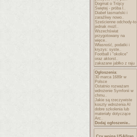
Dogmat o Trójcy
Świętej - próba l..
Diabeł tasmański i
zaraźliwy nowo..
Sześcienne odchody-to
jednak możl..
Wszechświat
przygotowany na
więce..
Własność, podatki i
kryzys: syste..
Football i "okolice"
oraz aktorst..
zakazane jabłko z raju
Ogłoszenia
:
30 marca 1689r w
Polsce
Ostatnio rozważam
wdrożenie Symfonii w
chmu..
Jakie są rzeczywiste
koszty wdrożenia AI
dobre szkolenia lub
materiały dotyczące
Arc..
Dodaj ogłoszenie..
Czy wojna USA/Iran