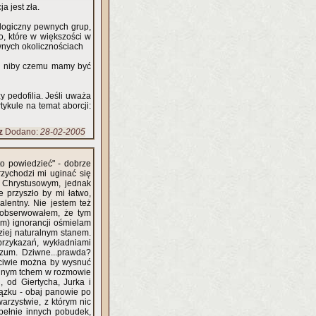
a jest zła.
eologiczny pewnych grup,
o, które w większości w
wnych okolicznościach
to niby czemu mamy być
y pedofilia. Jeśli uważa
tykule na temat aborcji:
z
Dodano:
28-02-2005
o powiedzieć" - dobrze
 mi uginać się
 Chrystusowym, jednak
by mi łatwo,
alentny. Nie jestem też
aobserwowałem, że tym
em) ignorancji ośmielam
przykazań, wykładniami
ozum. Dziwne...prawda?
aściwie można by wysnuć
jednym tchem w rozmowie
 od Giertycha, Jurka i
iązku - obaj panowie po
warzystwie, z którym nic
pełnie innych pobudek,