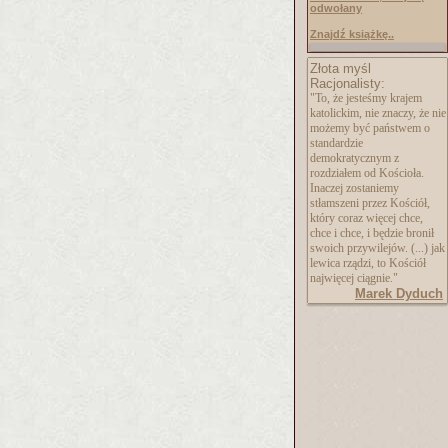
odwołany
Znajdź książkę..
Złota myśl
Racjonalisty:
"To, że jesteśmy krajem
katolickim, nie znaczy, że nie
możemy być państwem o
standardzie
demokratycznym z
rozdziałem od Kościoła.
Inaczej zostaniemy
stłamszeni przez Kościół,
który coraz więcej chce,
chce i chce, i będzie bronił
swoich przywilejów. (...) jak
lewica rządzi, to Kościół
najwięcej ciągnie."
Marek Dyduch