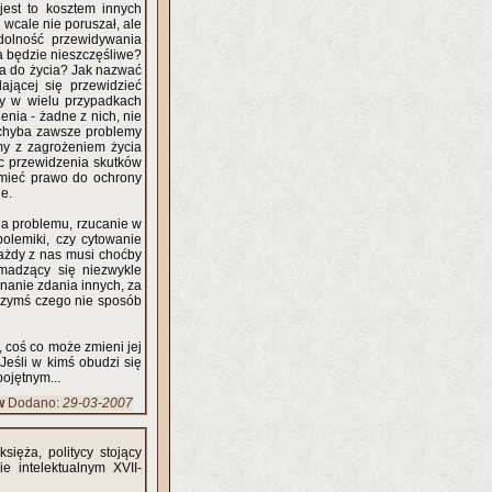
jest to kosztem innych
 wcale nie poruszał, ale
dolność przewidywania
wa będzie nieszczęśliwe?
awa do życia? Jak nazwać
ającej się przewidzieć
aby w wielu przypadkach
nia - żadne z nich, nie
 chyba zawsze problemy
my z zagrożeniem życia
c przewidzenia skutków
i mieć prawo do ochrony
ie.
cia problemu, rzucanie w
olemiki, czy cytowanie
Każdy z nas musi choćby
romadzący się niezwykle
znanie zdania innych, za
 czymś czego nie sposób
 coś co może zmieni jej
Jeśli w kimś obudzi się
bojętnym...
w
Dodano:
29-03-2007
ięża, politycy stojący
 intelektualnym XVII-