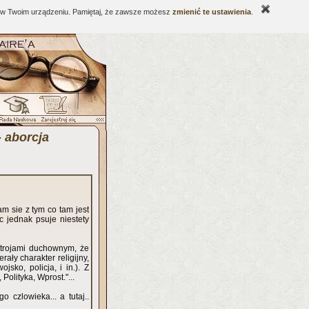
ne w Twoim urządzeniu. Pamiętaj, że zawsze możesz
zmienić te ustawienia
.
- aborcja
m sie z tym co tam jest
 jednak psuje niestety
strojami duchownym, że
ały charakter religijny,
sko, policja, i in.). Z
Polityka, Wprost."...
 czlowieka... a tutaj..