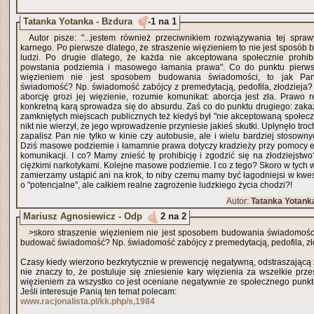
Tatanka Yotanka - Bzdura
-1 na 1
Autor pisze: "...jestem również przeciwnikiem rozwiązywania tej sp
karnego. Po pierwsze dlatego, że straszenie więzieniem to nie jest sposó
ludzi. Po drugie dlatego, że każda nie akceptowana społecznie prohib
powstania podziemia i masowego łamania prawa". Co do punktu pierwsz
więzieniem nie jest sposobem budowania świadomości, to jak Pa
świadomość? Np. świadomość zabójcy z premedytacją, pedofila, złodzieja? 
aborcję grozi jej więzienie, rozumie komunikat: aborcja jest zła. Prawo r
konkretną karą sprowadza się do absurdu. Zaś co do punktu drugiego: zak
zamkniętych miejscach publicznych też kiedyś był "nie akceptowaną społeczn
nikt nie wierzył, że jego wprowadzenie przyniesie jakieś skutki. Upłynęło troch
zapalisz Pan nie tylko w kinie czy autobusie, ale i wielu bardziej stosown
Dziś masowe podziemie i łamamnie prawa dotyczy kradzieży przy pomocy e
komunikacji. I co? Mamy znieść tę prohibicję i zgodzić się na złodziejs
ciężkimi narkotykami. Kolejne masowe podziemie. I co z tego? Skoro w tych 
zamierzamy ustąpić ani na krok, to niby czemu mamy być łagodniejsi w kwesti
o "potencjalne", ale całkiem realne zagrożenie ludzkiego życia chodzi?!
Autor:
Tatanka Yotank
Mariusz Agnosiewicz - Odp
2 na 2
>skoro straszenie więzieniem nie jest sposobem budowania świadomości
budować świadomość? Np. świadomość zabójcy z premedytacją, pedofila, zł
Czasy kiedy wierzono bezkrytycznie w prewencję negatywną, odstraszającą 
nie znaczy to, że postuluje się zniesienie kary więzienia za wszelkie prze
więzieniem za wszystko co jest oceniane negatywnie ze społecznego punkt
Jeśli interesuje Panią ten temat polecam:
www.racjonalista.pl/kk.php/s,1984