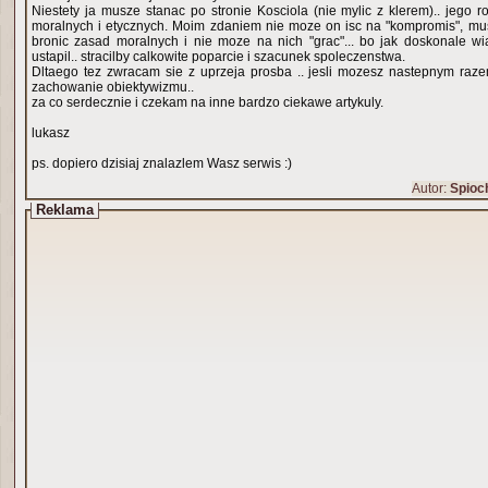
Niestety ja musze stanac po stronie Kosciola (nie mylic z klerem).. jego r
moralnych i etycznych. Moim zdaniem nie moze on isc na "kompromis", mus
bronic zasad moralnych i nie moze na nich "grac"... bo jak doskonale wi
ustapil.. stracilby calkowite poparcie i szacunek spoleczenstwa.
Dltaego tez zwracam sie z uprzeja prosba .. jesli mozesz nastepnym raz
zachowanie obiektywizmu..
za co serdecznie i czekam na inne bardzo ciekawe artykuly.
lukasz
ps. dopiero dzisiaj znalazlem Wasz serwis :)
Autor:
Spioc
Reklama