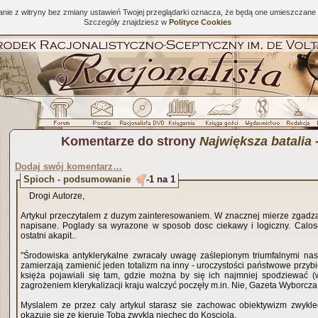
tanie z witryny bez zmiany ustawień Twojej przeglądarki oznacza, że będą one umieszcza
Szczegóły znajdziesz w
Polityce Cookies
Komentarze do strony
Największa batalia 
Dodaj swój komentarz…
Spioch - podsumowanie
-1 na 1
Drogi Autorze,
Artykul przeczytalem z duzym zainteresowaniem. W znacznej mierze zgadza
napisane. Poglady sa wyrazone w sposob dosc ciekawy i logiczny. Calosc
ostatni akapit..
"Środowiska antyklerykalne zwracały uwagę zaślepionym triumfalnymi na
zamierzają zamienić jeden totalizm na inny - uroczystości państwowe przybier
księża pojawiali się tam, gdzie można by się ich najmniej spodziewać (woj
zagrożeniem klerykalizacji kraju walczyć poczęły m.in. Nie, Gazeta Wyborcza, 
Myslalem ze przez caly artykul starasz sie zachowac obiektywizm zwyklego
okazuje sie ze kieruje Toba zwykla niechec do Kosciola.