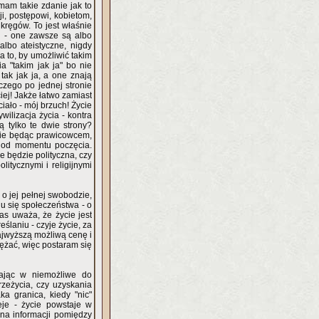
 mam takie zdanie jak to
i, postępowi, kobietom,
kręgów. To jest właśnie
ń - one zawsze są albo
albo ateistyczne, nigdy
 "takim jak ja" bo nie
tak jak ja, a one znają
czego po jednej stronie
ciej! Jakże łatwo zamiast
wilizacja życia - kontra
ą tylko te dwie strony?
- nie będąc prawicowcem,
 od momentu poczęcia.
 będzie polityczna, czy
litycznymi i religijnymi
o jej pełnej swobodzie,
u się społeczeństwa - o
as uważa, że życie jest
eślaniu - czyje życie, za
najwyższą możliwą cenę i
wężać, więc postaram się
wając w niemożliwe do
zeżycia, czy uzyskania
ka granica, kiedy "nic"
eje - życie powstaje w
na informacji pomiędzy