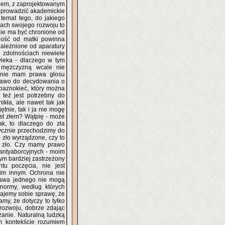
ypem, z zaprojektowanym
a prowadzić akademickie
temat tego, do jakiego
pach swojego rozwoju to
nie ma być chronione od
ność od matki powinna
zależnione od aparatury
 zdolnościach niewiele
o w tym
 mężczyzną wcale nie
- nie mam prawa głosu
prawo do decydowania o
e paznokieć, który można
też jest potrzebny do
ikła, ale nawet tak jak
tnie, tak i ja nie mogę
jest złem? Wątpię - może
ak, to dlaczego do zła
ycznie przechodzimy do
 zło wyrządzone, czy to
że zło. Czy mamy prawo
 antyaborcyjnych - moim
tym bardziej zastrzeżony
tu poczęcia, nie jest
im innym. Ochrona nie
rawa jednego nie mogą
 normy, według których
zdajemy sobie sprawę, że
my, że dotyczy to tylko
 rozwoju, dobrze zdając
ązanie. Naturalną ludzką
ym kontekście rozumiem