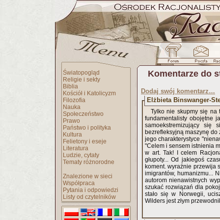
Komentarze do s
Światopogląd
Religie i sekty
Biblia
Dodaj swój komentarz…
Kościół i Katolicyzm
Elżbieta Binswanger-Ste
Filozofia
Nauka
Tylko nie skupmy się na 
Społeczeństwo
fundamentalisty obojętne j
Prawo
samoekstremizujący się s
Państwo i polityka
bezrefleksyjną maszynę do z
Kultura
jego charakterystyce "nien
Felietony i eseje
"Celem i sensem istnienia m
Literatura
w art. Tak! I celem Racjona
Ludzie, cytaty
głupoty... Od jakiegoś cza
Tematy różnorodne
koment. wyraźnie przewija si
imigrantów, humanizmu... Ni
Znalezione w sieci
autorom nienawistnych wypo
Współpraca
szukać rozwiązań dla pokoj
Pytania i odpowiedzi
stało się w Norwegii, ucis
Listy od czytelników
Wilders jest złym przewodni