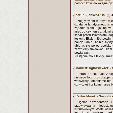
pomocników - to kolejne pyt
perun - jankes1234
4
Zajęty byłem w innym miej
działanie fanatycznego is
żądania islamu - jak np; w 
mieć do czynienia z takimi 
karku przed islamistami do
jestem . Ekstermiści powinni 
policja udaje , że nie sły
ubierać się po europejsku 
zaczniemy traktować islam 
powtarzać .
Następne moje teksty jankes1
Mariusz Agnosiewicz - 
Perun, po cóż dajesz s
niskiego lotu prowokacje, 
wpisywały komentarze nie 
dziwić, jeśli te komentarze 
Rezler Marek - Niepotrz
Ogólna dezorientacja 
przewidywania i niedostate
kulturowowym. Wiele wskazu
jest to środowisko bardz