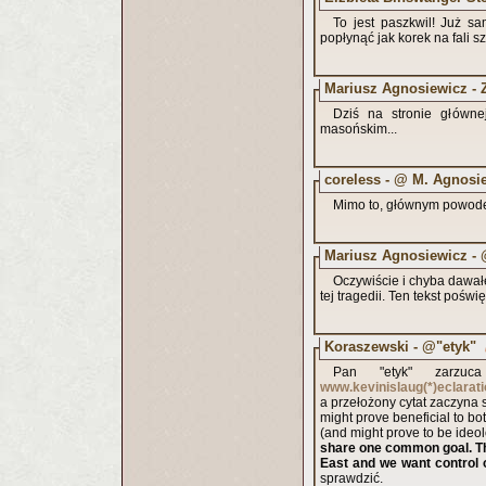
To jest paszkwil! Już s
popłynąć jak korek na fali s
Mariusz Agnosiewicz - 
Dziś na stronie główne
masońskim...
coreless - @ M. Agnosi
Mimo to, głównym powodem
Mariusz Agnosiewicz - 
Oczywiście i chyba dawał
tej tragedii. Ten tekst poś
Koraszewski - @"etyk"
Pan "etyk" zarzuca
www.kevinislaug(*)eclarat
a przełożony cytat zaczyna s
might prove beneficial to bo
(and might prove to be ideol
share one common goal. The
East and we want control 
sprawdzić.