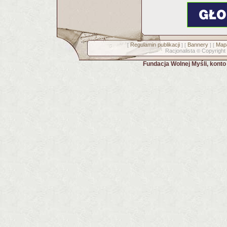
Regulamin publikacji
Bannery
Mapa
[
] [
] [
Racjonalista
Copyright
©
Fundacja Wolnej Myśli, kont