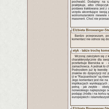
pochwalić. Dodajmy: na sz
praktykuje, albo chłopczy
postawa traktowana jest z 
urzędu akcentujące swoją p
wolnomularskimi niewiele
masonerii. Choć nie przesa
Elżbieta Binswanger-St
Bardzo przepraszam, pom
komentarz nie odnosi się d
etyk - także trochę kome
Wczoraj założyłem się z k
charakterystycznie dla sw
przefarbuje Biervicka w - d
zamachowca. A jednak to c
Podnosiłem już tę kwestię 
znaków do dyspozycji niż po
iż w "Racjoanliscie" są równi
Jego komentarz jest nie na t
implikacjach wynikających 
pełną - jak zwykle - obe
norweskiego najlepszego so
podając źródła i na końcu 
europejskich i islamofaszys
Elżbieta Binswanger-St