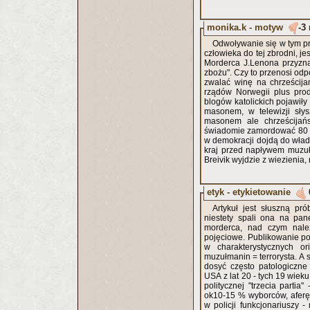
monika.k - motyw
-3
Odwoływanie się w tym prz
człowieka do tej zbrodni, j
Morderca J.Lenona przyzna
zbożu". Czy to przenosi odp
zwalać winę na chrześcija
rządów Norwegii plus pro
blogów katolickich pojawiły
masonem, w telewizji słys
masonem ale chrześcijańs
świadomie zamordować 80 os
w demokracji dojdą do władz
kraj przed napływem muzułm
Breivik wyjdzie z wiezienia,
etyk - etykietowanie
Artykuł jest słuszną pr
niestety spali ona na pa
morderca, nad czym nale
pojęciowe. Publikowanie p
w charakterystycznych or
muzułmanin = terrorysta. A 
dosyć często patologiczne
USA z lat 20 - tych 19 wieku
politycznej "trzecia parti
ok10-15 % wyborców, aferę 
w policji funkcjonariuszy