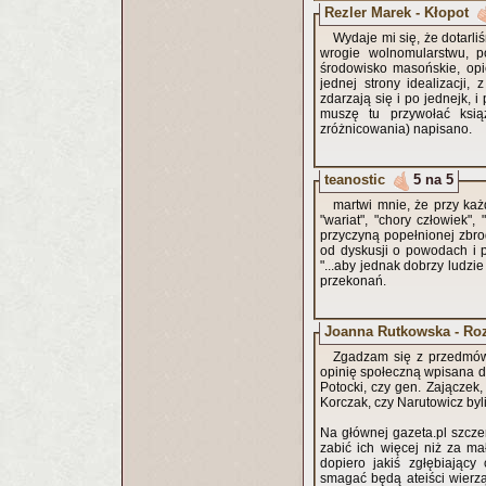
Rezler Marek - Kłopot
Wydaje mi się, że dotarl
wrogie wolnomularstwu, p
środowisko masońskie, opie
jednej strony idealizacji
zdarzają się i po jednejk, 
muszę tu przywołać ksi
zróżnicowania) napisano.
teanostic
5 na 5
martwi mnie, że przy każde
"wariat", "chory człowiek",
przyczyną popełnionej zbrod
od dyskusji o powodach i p
"...aby jednak dobrzy ludzie 
przekonań.
Joanna Rutkowska - Ro
Zgadzam się z przedmówc
opinię społeczną wpisana do
Potocki, czy gen. Zajączek,
Korczak, czy Narutowicz byl
Na głównej gazeta.pl szczer
zabić ich więcej niż za mał
dopiero jakiś zgłębiający
smagać będą ateiści wierz