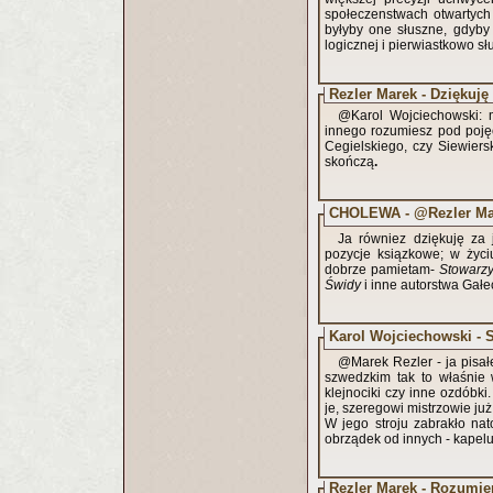
społeczenstwach otwartych
byłyby one słuszne, gdyby 
logicznej i pierwiastkowo sł
Rezler Marek - Dziękuję
@Karol Wojciechowski: m
innego rozumiesz pod poję
Cegielskiego, czy Siewiers
skończą
.
CHOLEWA - @Rezler Ma
Ja równiez dziękuję za 
pozycje ksiązkowe; w życi
dobrze pamietam-
Stowarzy
Świdy
i inne autorstwa Gałe
Karol Wojciechowski - 
@Marek Rezler - ja pisałe
szwedzkim tak to właśnie 
klejnociki czy inne ozdóbk
je, szeregowi mistrzowie już
W jego stroju zabrakło nat
obrządek od innych - kapelu
Rezler Marek - Rozumie