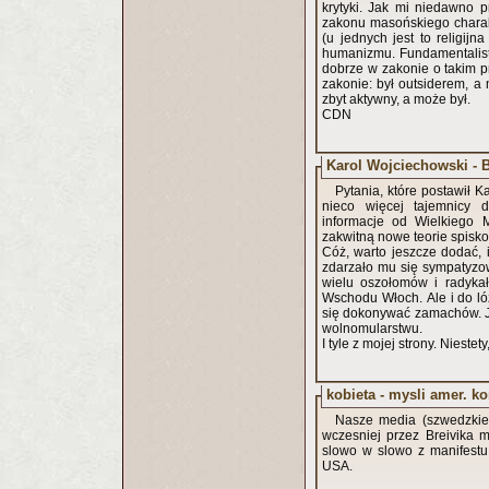
krytyki. Jak mi niedawno 
zakonu masońskiego charak
(u jednych jest to religijn
humanizmu. Fundamentalisty
dobrze w zakonie o takim pr
zakonie: był outsiderem, 
zbyt aktywny, a może był.
CDN
Karol Wojciechowski - Br
Pytania, które postawił 
nieco więcej tajemnicy 
informacje od Wielkiego 
zakwitną nowe teorie spisko
Cóż, warto jeszcze dodać, i
zdarzało mu się sympatyzowa
wielu oszołomów i radykał
Wschodu Włoch. Ale i do lóż
się dokonywać zamachów. Ja
wolnomularstwu.
I tyle z mojej strony. Niest
kobieta - mysli amer. k
Nasze media (szwedzkie)
wczesniej przez Breivika m
slowo w slowo z manifestu
USA.