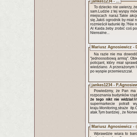
jankes1234 - ...
To dziecko nie uwierzy, że
sam.Ludzie z tej wyspy mów
miejscach naraz.Takie akc
się.Jakiś ogrodnik by miał
rozmieścił ładunki itp.?Nie 
Al Kaida żeby zrobić coś po
Nierealne...
Mariusz Agnosiewicz - 
Na razie nie ma dowodów
"jednoosobową armią". Obie
policjant, który miał spr
wiedziano. A przerażonym lu
po wyspie przemieszczał.
jankes1234 - P.Agnosie
Powiedzmy, że Pan ma ra
rozpoznania budynków rzą
że tego nikt nie widział
.M
supermarkecie potrafi 
kraju.Monitoring,straże it
atak.Tym bardziej , że Nor
Mariusz Agnosiewicz -
Wprawdzie wiara to bard