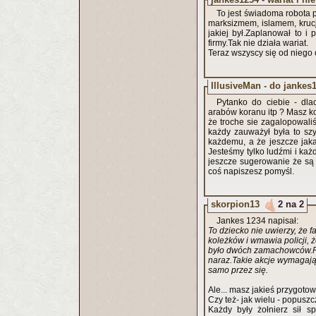
To jest świadoma robota p
marksizmem, islamem, krucja
jakiej był.Zaplanował to i 
firmy.Tak nie działa wariat.
Teraz wszyscy się od niego o
IllusiveMan - do jankes
Pytanko do ciebie - dlac
arabów koranu itp ? Masz ko
że troche sie zagalopowal
każdy zauważył była to sz
każdemu, a że jeszcze jak
Jesteśmy tylko ludźmi i każ
jeszcze sugerowanie że są 
coś napiszesz pomyśl.
skorpion13
2 na 2
Jankes 1234 napisał:
To dziecko nie uwierzy, że f
koleżków i wmawia policji, ż
było dwóch zamachowców.Po
naraz.Takie akcje wymagają 
samo przez się.
Ale... masz jakieś przygotow
Czy też- jak wielu - popusz
Każdy były żołnierz sił s