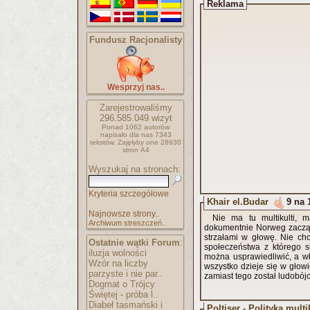
Reklama
Fundusz Racjonalisty
Wesprzyj nas..
Zarejestrowaliśmy
296.585.049
wizyt
Ponad 1062 autorów
napisało
dla nas 7343
tekstów.
Zajęłyby one 28930
stron A4
Wyszukaj na stronach:
Kryteria szczegółowe
Khair el.Budar
9 na 
Najnowsze strony..
Nie ma tu multikulti, m
Archiwum streszczeń..
dokumentnie Norweg zaczął 
strzałami w głowę. Nie ch
Ostatnie wątki Forum
:
społeczeństwa z którego s
iluzja wolności
można usprawiedliwić, a wła
Wzór na liczby
wszystko dzieje się w głow
parzyste i nie par..
zamiast tego został ludobójc
Dogmat o Trójcy
Świętej - próba l..
Diabeł tasmański i
Poltiser - Polityka multi