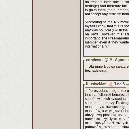
do respect their role in so
heritage) and therefore fulfi
to go to them (their librarie
not accept any criticism from
"According to the NS move
myself I know that this is no
any way political (I wish the
on Jews. However, this is f
important.
The Freemasons i
member even if they wanted 
internationally."
coreless - @ M. Agnosi
Dla mnie typowa sałata s
beznadziejną.
IllusiveMan
3 na 3
Po przedarciu się przez 
to chrześcijański terrorysta
sposób w takich sytuacjach -
same dobre rzeczy. Po drugi
masoni rytu francuskiego,
masonów, a w większości na
obrzydliwą postacią przez c
norweska czyli tylko chrz
miała łączyć ludzi różnych 
pobawić się w sekretne sto