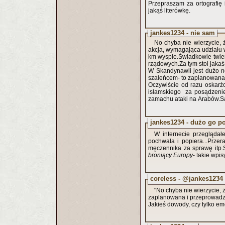
Przepraszam za ortografię 
jakąś literówkę.
jankes1234 - nie sam
No chyba nie wierzycie, 
akcja, wymagająca udziału w
km wyspie.Świadkowie twie
rządowych.Za tym stoi jakaś
W Skandynawii jest dużo ne
szaleńcem- to zaplanowana 
Oczywiście od razu oskarżo
islamskiego za posądzenie 
zamachu ataki na Arabów.S
jankes1234 - dużo go p
W internecie przeglądał
pochwala i popiera...Przer
męczennika za sprawę itp.S
broniący Europy
- takie wpis
coreless - @jankes1234
"No chyba nie wierzycie, 
zaplanowana i przeprowadzo
Jakieś dowody, czy tylko em