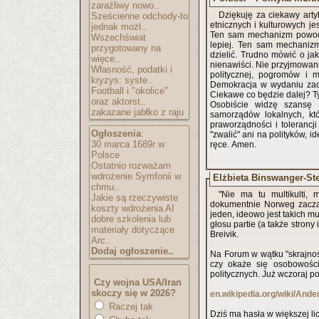
zaraźliwy nowo..
Dziękuję za ciekawy artyk
Sześcienne odchody-to
etnicznych i kulturowych je
jednak możl..
Ten sam mechanizm powoduj
Wszechświat
lepiej. Ten sam mechaniz
przygotowany na
dzielić. Trudno mówić o jak
więce..
nienawiści. Nie przyjmowani
Własność, podatki i
politycznej, pogromów i m
kryzys: syste..
Demokracja w wydaniu zac
Football i "okolice"
Ciekawe co będzie dalej? Ty
oraz aktorst..
Osobiście widzę szansę 
zakazane jabłko z raju
samorządów lokalnych, kt
praworządności i tolerancji
Ogłoszenia
:
"zwalić" ani na polityków, i
30 marca 1689r w
ręce. Amen.
Polsce
Ostatnio rozważam
wdrożenie Symfonii w
Elżbieta Binswanger-St
chmu..
"Nie ma tu multikulti, 
Jakie są rzeczywiste
dokumentnie Norweg zaczął
koszty wdrożenia AI
jeden, ideowo jest takich m
dobre szkolenia lub
głosu partie (a także strony 
materiały dotyczące
Breivik.
Arc..
Dodaj ogłoszenie..
Na Forum w wątku "skrajnoś
czy okaże się osobowości
politycznych. Już wczoraj po
Czy wojna USA/Iran
skoczy się w 2026?
en.wikipedia.org/wiki/And
Raczej tak
Dziś ma hasła w większej li