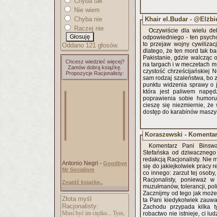
Chyba tak
Nie wiem
Khair el.Budar - @Elżb
Chyba nie
Raczej nie
Oczywiście dla wielu deb
odpowiedniego - ten psych
to przejaw wojny cywiliza
Oddano 121 głosów.
dlatego, że ten mord tak ba
Pakistanie, gdzie walcząc o
Chcesz wiedzieć więcej?
na targach i w meczetach mu
Zamów dobrą książkę.
czystość chrześcijańskiej
Propozycje Racjonalisty:
sam rodzaj szaleństwa, bo z
punktu widzenia sprawy o j
która jest paliwem napędz
poprawienia sobie humoru 
cieszę się niezmiernie, że
dostęp do karabinów maszyn
Koraszewski - Komenta
Komentarz Pani Binswa
Stefańska od dziwacznego 
redakcją Racjonalisty. Nie 
Antonio Negri -
Goodbye
się do jakiejkolwiek pracy 
Mr Socialism
co innego: zarzut tej osoby
Racjonalisty, ponieważ w
Znajdź książkę..
muzułmanów, tolerancji, poli
Zacznijmy od tego jak może
Złota myśl
ta Pani kiedykolwiek zauwa
Racjonalisty:
Zachodu przypada kilka 
Musi być im ciężko... Tym,
robactwo nie istnieje, ci lu