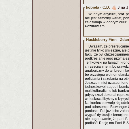
kobieta - C.D.
3 na 3
W innym artykule, prof. 
nie jest samotny wariat, po
ze dzialaja w dobrym celu".
Pozdrawiam
Huckleberry Finn - Zda
Uważam, że przerzucanie 
jest nie tylko śmieszne, al
faktu, że był chrześcijanin
podkreślanie jego przynale
Terlikowski na łamach Frond
chrześcijaninem, bo prawdz
analogiczny do tej bredni k
bo przysięga wolnomularska
policjanta i strzelania na oś
Jeszcze mniej uzasadnione w
jednostkowej tragedii bomba
multikulturalizmu lub bankr
gdyby rzezi dokonał repreze
wnioskowalibyśmy o kryzysi
Na koniec pozwolę się odni
pod adresem p. Biswanger-S
poniosło. Pal już licho żałos
wygrać dyskusji z kreacjoni
ale sugerowanie, że pani B-
podłość! Rację ma Pani B-S 