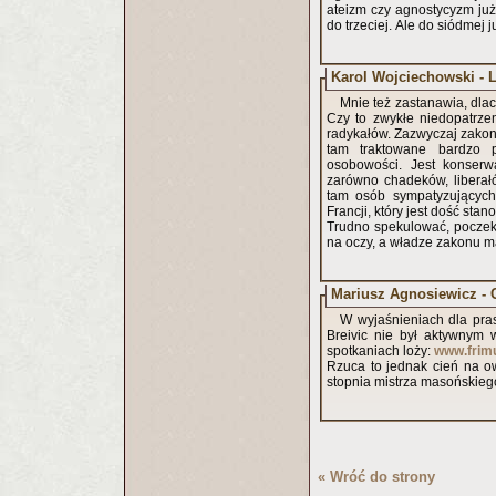
ateizm czy agnostycyzm już
do trzeciej. Ale do siódmej j
Karol Wojciechowski - L
Mnie też zastanawia, dlac
Czy to zwykłe niedopatrze
radykałów. Zazwyczaj zakony
tam traktowane bardzo p
osobowości. Jest konserw
zarówno chadeków, liberał
tam osób sympatyzujących
Francji, który jest dość sta
Trudno spekulować, poczeka
na oczy, a władze zakonu ma
Mariusz Agnosiewicz - 
W wyjaśnieniach dla pra
Breivic nie był aktywnym 
spotkaniach loży:
www.frimu
Rzuca to jednak cień na ow
stopnia mistrza masońskiego
« Wróć do strony