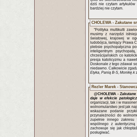
dziś nie czytam artykułów
bardziej nie czytam.
CHOLEWA - Zakutane s
"Polityka multikulti zaw
musimy z narzędzi istniej
światowej, krajowej w og
ludobójca, łamiący Prawa C
plebsie psychopatyczna po
inteligentnym psychopat
chrześcijańskich co katolic
presja katolicyzmu a nawet
Doskonale z tego zdawał so
niedawno. Całkowicie zgad
Etyka, Panią B-S, Monikę.k
Rezler Marek - Stanowcz
@CHOLEWA - Zakutane 
daje w efekcie patologic
organizacji, tak i w masoner
wolnomularstwo jest jak naj
wskazane podanie przykł
przynależności do wolnom
zupełnie innego zakresu 
wspólnego z autentyczną 
zachowuje się jak chłopta
posługiwać.