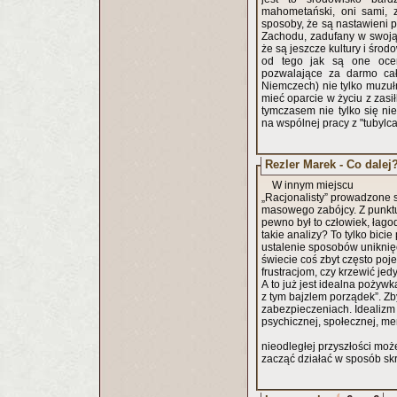
mahometański, oni sami, 
sposoby, że są nastawieni p
Zachodu, zadufany w swoją 
że są jeszcze kultury i środ
od tego jak są one ocen
pozwalające za darmo cał
Niemczech) nie tylko muzułm
mieć oparcie w życiu z zasi
tymczasem nie tylko się nie
na wspólnej pracy z "tubylc
Rezler Marek - Co dalej
W innym miejscu
„Racjonalisty” prowadzone
masowego zabójcy. Z punktu
pewno był to człowiek, łag
takie analizy? To tylko bici
ustalenie sposobów uniknięci
świecie coś zbyt często poj
frustracjom, czy krzewić jed
A to już jest idealna pożywka
z tym bajzlem porządek”. Z
zabezpieczeniach. Idealizm 
psychicznej, społecznej, me
nieodległej przyszłości mo
zacząć działać w sposób skr