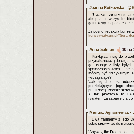
Joanna Rutkowska - @H
"Uważam, że przerzucanie 
ale przede wszystkim błęd
gatunkowy jak podkreślanie 
Za późno, redakcja konserw
konserwatyzm.pl(*)iera-do
Anna Salman
10 na 
Przyłączam się do przed
przynależnością do organiz
go usunąć z listy byłych
społecznościowych - docho
mógłby być "radykalnym le
wstrząsające?
"Jak się chce psa uderzyć
podzielających jego chor
prestiżową. Pewnie pierwsze
A tak prywatnie to uwa
rytuałem, za zabawę dla dor
Mariusz Agnosiewicz - 
Dwa fragmenty z jego De
sobie sprawy, że do masoner
"Anyway, the Freemasons o