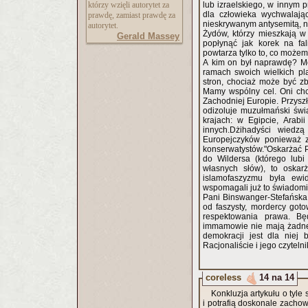
którzy wzięli autorytet za
lub izraelskiego, w innym p
dla człowieka wychwalając
prawdę, zamiast prawdę za
nieskrywanym antysemitą, 
autorytet.
Żydów, którzy mieszkają w
Gerald Massey
popłynąć jak korek na fa
powtarza tylko to, co może
A kim on był naprawdę? Mo
ramach swoich wielkich pl
stron, chociaż może być zb
Mamy wspólny cel. Oni chc
Zachodniej Europie. Przys
odizoluje muzułmański świa
krajach: w Egipcie, Arabii 
innych.Dżihadyści wiedzą
Europejczyków ponieważ z
konserwatystów."Oskarżać Pa
do Wildersa (którego lubi
własnych słów), to oskar
islamofaszyzmu była ewi
wspomagali już to świadomie,
Pani Binswanger-Stefańska 
od faszysty, mordercy go
respektowania prawa. Będzie nas pewnie nadal przekonywać, że wzywający do mordów
immamowie nie mają żadne
demokracji jest dla niej
Racjonaliście i jego czyteln
coreless
14 na 14
Konkluzja artykułu o tyle
i potrafią doskonale zacho