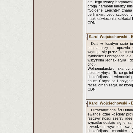
etc. Jego twórcy fascynowali
drogą harmonii między mis
"Goldene Leuchter" znana 
berlińskim. Jego czcigodny
nauki oświecenia, zakładał b
CDN
Karol Wojciechowski - Br
Dziś w każdym razie ju
templariuszy, nie uprawia 
wędruje się przez "kosmosf
symbolice i obrzędach, ale 
wszystkim jednak etyka i d
cnót).
Wolnomularstwo skandynaw
abstrakcyjnych. To, co go i
chrześcijańską i wiernością 
nauce Chrystusa i przygot
raczej organizacją, do któr
CDN
Karol Wojciechowski - Br
Ultratradycjonaliści i fu
ewangeliczne kościoły prot
rzeczywistości szerzy ide
wypadku dostaje się jej za
szwedzkim wywołała sweg
chrześcijański charakter te