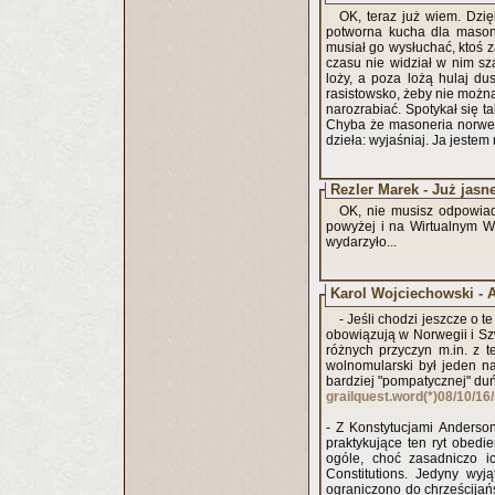
OK, teraz już wiem. Dzię
potworna kucha dla mason
musiał go wysłuchać, ktoś za
czasu nie widział w nim sz
loży, a poza lożą hulaj du
rasistowsko, żeby nie możn
narozrabiać. Spotykał się t
Chyba że masoneria norwes
dzieła: wyjaśniaj. Ja jestem
Rezler Marek - Już jasn
OK, nie musisz odpowiad
powyżej i na Wirtualnym W
wydarzyło...
Karol Wojciechowski - A
- Jeśli chodzi jeszcze o t
obowiązują w Norwegii i Sz
różnych przyczyn m.in. z 
wolnomularski był jeden n
bardziej "pompatycznej" duńs
grailquest.word(*)08/10/16/
- Z Konstytucjami Anderso
praktykujące ten ryt obedi
ogóle, choć zasadniczo 
Constitutions. Jedyny wyj
ograniczono do chrześcijańs