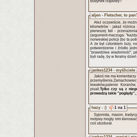
budynek rządowy?
aljen - Fletscher, to pan
Ależ oczywiście, że możn
kilometrów - jakaż różnica 
pierwszej fali - przerażeni
(argument-maczuga: "każdy
norweskiej policji (bo ta p
A że był członkiem loży, no
potwierdzenie i źródło jed
"prawdziwa wiadomość", ja
byli radę, by w feralny dzień
jankes1234 - myśliciele z
Jakoś nie ma komentarzy 
przemyślenia.Zamachowiec n
lewaków,palenie Koranów,
pisali.
Tylko czy są z nie
prowadzą takie "poglądy", j
hazy - :)
-1 na 1
Syjonista, mason, tradycy
motywy mogły nim kierować?
coś ubzdurał.
jankes1234 - wariat i nie