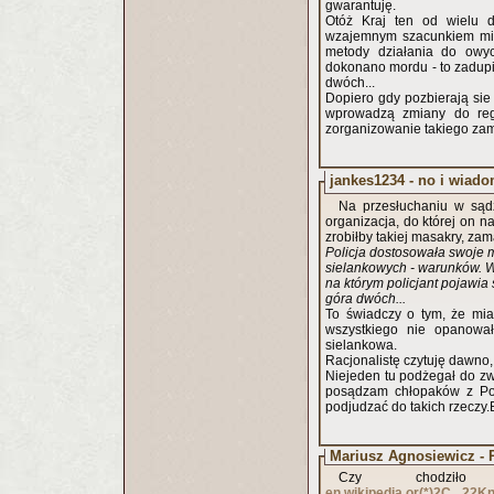
gwarantuję.
Otóż Kraj ten od wielu dz
wzajemnym szacunkiem mie
metody działania do owyc
dokonano mordu - to zadupie,
dwóch...
Dopiero gdy pozbierają si
wprowadzą zmiany do regu
zorganizowanie takiego zam
jankes1234 - no i wiad
Na przesłuchaniu w sąd
organizacja, do której on n
zrobiłby takiej masakry, z
Policja dostosowała swoje 
sielankowych - warunków. W
na którym policjant pojawia s
góra dwóch...
To świadczy o tym, że miał
wszystkiego nie opanował
sielankowa.
Racjonalistę czytuję dawno,
Niejeden tu podżegał do zwa
posądzam chłopaków z Port
podjudzać do takich rzeczy.B
Mariusz Agnosiewicz -
Czy chodziło
en.wikipedia.or(*)2C_.22K