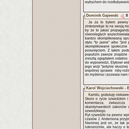
wytrychem do rozdłubywania
Dominik Gajewski
8
Ja za to byłem pewny 
zinterpretuje to na swoją mo
by że to jakaś propaganda
równoległych wszechświata
bardzo skomplikowaną spra
stylu "to jasne" albo "jest
skomplikowane społeczne z
posunięciem. Z takim pod
populizm zawsze znajdzie 
zresztą oglądałem ostatni
do wypowiedzi, Etykowi wid
jego wizji "jedynie słusznej
wspólnej sprawie niby roż
do myślenia i pozwala nam w
Karol Wojciechowski - B
Kamilu, gratuluję ciekawe
Skoro o rycie szwedzkim i
komentarza, zwłaszcza
skandynawskich zakonów w
szwedzkiego.
Ryt szwedzki na pewno wpi
czasów J. Andersona przyjm
Niemniej jest on, że tak 
luteranizmie, ale haczy o