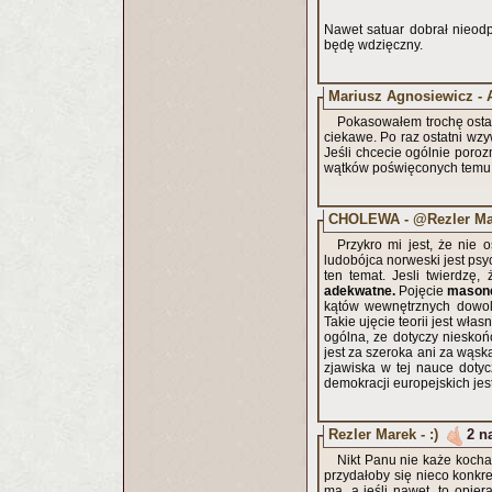
Nawet satuar dobrał nieodp
będę wdzięczny.
Mariusz Agnosiewicz - 
Pokasowałem trochę ostat
ciekawe. Po raz ostatni wz
Jeśli chcecie ogólnie poroz
wątków poświęconych temu t
CHOLEWA - @Rezler Ma
Przykro mi jest, że nie 
ludobójca norweski jest psy
ten temat. Jesli twierdzę,
adekwatne.
Pojęcie
masone
kątów wewnętrznych dowoln
Takie ujęcie teorii jest włas
ogólna, ze dotyczy nieskońc
jest za szeroka ani za wąska
zjawiska w tej nauce doty
demokracji europejskich je
Rezler Marek - :)
2 n
Nikt Panu nie każe kochać
przydałoby się nieco konkr
ma, a jeśli nawet, to opier