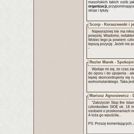
masońskich takich osób jak
organizacji,
przypominającej
stroje i tytuły.
Scorp - Koraszewski i j
Najwyrażniej nie ma niko
powyżej. Wiadomo, redakto
Wobec tego ja powiem: człowi
lepszą pozycję. Jeżeli nie p
-
Rezler Marek - Spokojni
Wydaje mi się, że czas za
do oporu i do upojenia - 
lepiej skoncentrujemy się 
wolnomularskiego. Taka jest
Mariusz Agnosiewicz - 
"Założyciel Stop the Islamification of Europe Andres G
członkostwo SIOE ok. 18 m
osobami o przekonaniach n
A loża go wpuściła...
PS: Proszę komentujących, ab