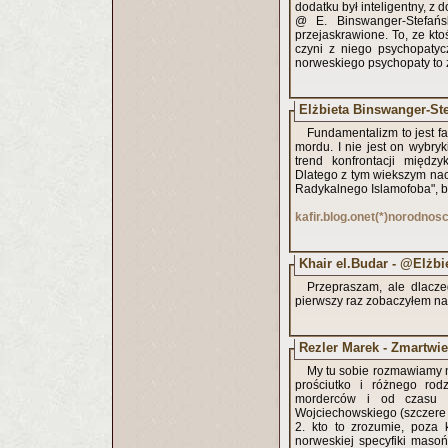
dodatku był inteligentny, z
@ E. Binswanger-Stefań
przejaskrawione. To, ze kto
czyni z niego psychopatyc
norweskiego psychopaty to 
Elżbieta Binswanger-St
Fundamentalizm to jest f
mordu. I nie jest on wybry
trend konfrontacji między
Dlatego z tym wiekszym na
Radykalnego Islamofoba", b
kafir.blog.onet(*)norodnos
Khair el.Budar - @Elżb
Przepraszam, ale dlacze
pierwszy raz zobaczyłem na
Rezler Marek - Zmartwie
My tu sobie rozmawiamy n
prościutko i różnego rod
morderców i od czasu 
Wojciechowskiego (szczere uz
2. kto to zrozumie, poza
norweskiej specyfiki masońs