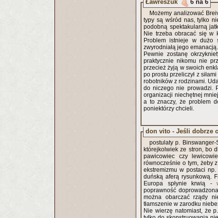
Ławreszuk
6 na 6
Możemy analizować Breivi
typy są wśród nas, tylko ni
podobną spektakularną jat
Nie trzeba obracać się w 
Problem istnieje w dużo s
zwyrodniałą jego emanacją
Pewnie zostanę okrzyknie
praktycznie nikomu nie pr
przecież żyją w swoich enkl
po prostu przeliczył z siłam
robotników z rodzinami. Uda
do niczego nie prowadzi. 
organizacji niechętnej mnie
a to znaczy, że problem d
poniektórzy chcieli.
don vito - Jeśli dobrze 
postulaty p. Binswanger-
którejkolwiek ze stron, bo
pawicowiec czy lewicowie
równocześnie o tym, żeby z
ekstremizmu w postaci np.
duńską aferą rysunkową. Fan
Europa spłynie krwią -
poprawność doprowadzona d
można obarczać rządy nie
tłamszenie w zarodku niebe
Nie wierzę natomiast, że p
tylko do skonstruowania ni