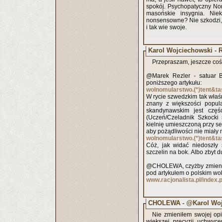
spokój. Psychopatyczny Norw
masońskie insygnia. Nie
nonsensowne? Nie szkodzi, ś
i tak wie swoje.
Karol Wojciechowski - R
Przepraszam, jeszcze coś 
@Marek Rezler - satuar Br
poniższego artykułu:
wolnomularstwo.(*)tent&t
W rycie szwedzkim tak właśn
znany z większości popul
skandynawskim jest częś
(Uczeń/Czeladnik Szkocki 
kielnię umieszczoną przy se
aby pożądliwości nie miał
wolnomularstwo.(*)tent&t
Cóż, jak widać niedoszły 
szczelin na bok. Albo zbyt 
@CHOLEWA, czyżby zmienił
pod artykułem o polskim wol
www.racjonalista.pl/index.
CHOLEWA - @Karol Woj
Nie zmieniłem swojej op
większej precyzji uchwyc